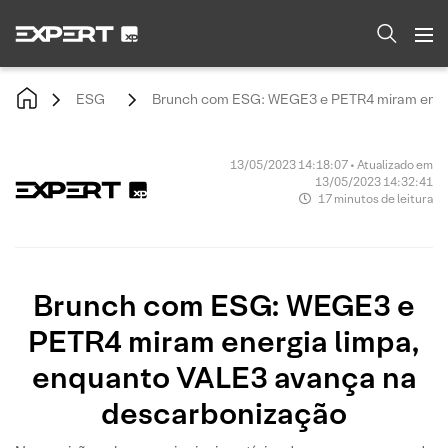
ESG
Brunch com ESG: WEGE3 e PETR4 miram energ
13/05/2023 14:18:07 • Atualizado em
13/05/2023 14:32:41
17 minutos de leitura
Brunch com ESG: WEGE3 e
PETR4 miram energia limpa,
enquanto VALE3 avança na
descarbonização