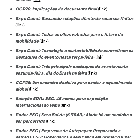
COP26: Implicações do documento final
(
link
)
Expo Dubai: Buscando soluções diante de recursos finitos
(
link
)
Expo Dubai: Todos os olhos voltados para o futuro da
mobilidade
(
link
)
Expo Dubai: Tecnologia e sustentabilidade centralizam os
destaques do evento nesta terça-feira
(
link
)
Expo Dubai: Três principais destaques do evento nesta
segunda-feira, dia do Brasil na feira
(
link
)
COP26: Um encontro decisivo para conter o aquecimento
global
(
link
)
Seleção BDRs ESG​: 15 nomes para exposição
internacional ao tema
(
link
)
Radar ESG | Kora Saúde (KRSA3): Ainda há um caminho a
ser percorrido
(
link
)
Radar ESG | Empresas de Autopeças: Preparando a
estrada ESG; Governança e segurança em primeiro lugar