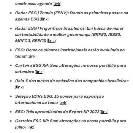
vestir essa agenda
(
link
)
Radar ESG | Zenvia (ZENV): Dando os primeiros passos na
agenda ESG
(
link
)
Radar ESG | Frigoríficos brasileiros: Em busca de maior
sustentabilidade e melhor governança (BRFS3, JBSS3,
MRFG3, BEEF3)
(
link
)
ESG: Como os clientes institucionais estão evoluindo no
tema?
(
link
)
Carteira ESG XP: Sem alterações no nosso portfólio para
setembro
(
link
)
Raio-X das metas de emissões das companhias brasileiras
(
link
)
Seleção BDRs ESG​: 15 nomes para exposição
internacional ao tema
(
link
)
ESG: Três aprendizados da Expert XP 2022
(
link
)
Carteira ESG XP: Sem alterações no nosso portfólio para
julho
(
link
)