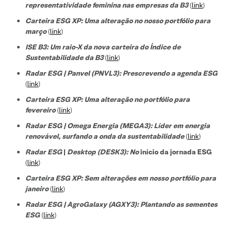
representatividade feminina nas empresas da B3
(
link
)
Carteira ESG XP: Uma alteração no nosso portfólio para
março
(
link
)
ISE B3: Um raio-X da nova carteira do Índice de
Sustentabilidade da B3
(
link
)
Radar ESG | Panvel (PNVL3): Prescrevendo a agenda ESG
(
link
)
Carteira ESG XP: Uma alteração no portfólio para
fevereiro
(
link
)
Radar ESG | Omega Energia (MEGA3): Líder em energia
renovável, surfando a onda da sustentabilidade
(
link
)
Radar ESG
|
Desktop (DESK3): No
início da jornada ESG
(
link
)
Carteira ESG XP: Sem alterações em nosso portfólio para
janeiro
(
link
)
Radar ESG | AgroGalaxy (AGXY3): Plantando as sementes
ESG
(
link
)