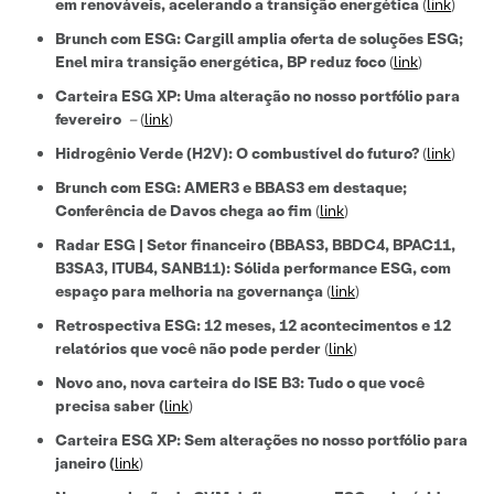
em renováveis, acelerando a transição energética
(
link
)
Brunch com ESG: Cargill amplia oferta de soluções ESG;
Enel mira transição energética, BP reduz foco
(
link
)
Carteira ESG XP: Uma alteração no nosso portfólio para
fevereiro
–
(
link
)
Hidrogênio Verde (H2V): O combustível do futuro?
(
link
)
Brunch com ESG: AMER3 e BBAS3 em destaque;
Conferência de Davos chega ao fim
(
link
)
Radar ESG | Setor financeiro (BBAS3, BBDC4, BPAC11,
B3SA3, ITUB4, SANB11): Sólida performance ESG, com
espaço para melhoria na governança
(
link
)
Retrospectiva ESG: 12 meses, 12 acontecimentos e 12
relatórios que você não pode perder
(
link
)
Novo ano, nova carteira do ISE B3: Tudo o que você
precisa saber
(
link
)
Carteira ESG XP: Sem alterações no nosso portfólio para
janeiro (
link
)