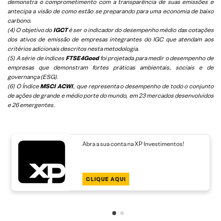
demonstra o comprometimento com a transparência de suas emissões e
antecipa a visão de como estão se preparando para uma economia de baixo
carbono.
(4) O objetivo do
IGCT
é ser o indicador do desempenho médio das cotações
dos ativos de emissão de empresas integrantes do IGC que atendam aos
critérios adicionais descritos nesta metodologia.
(5)
A série de índices
FTSE4Good
foi projetada para medir o desempenho de
empresas que demonstram fortes práticas ambientais, sociais e de
governança (ESG).
(6)
O Índice
MSCI ACWI
, que representa o desempenho de todo o conjunto
de ações de grande e médio porte do mundo, em 23 mercados desenvolvidos
e 26 emergentes.
Abra a sua conta na XP Investimentos!
CLIQUE AQUI