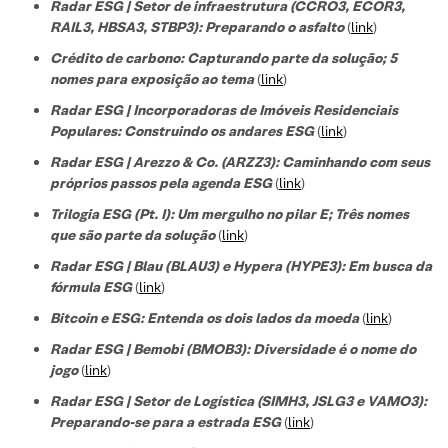
Radar ESG | Setor de infraestrutura (CCRO3, ECOR3,
RAIL3, HBSA3, STBP3): Preparando o asfalto
(
link
)
Crédito de carbono: Capturando parte da solução; 5
nomes para exposição ao tema
(
link
)
Radar ESG | Incorporadoras de Imóveis Residenciais
Populares: Construindo os andares ESG
(
link
)
Radar ESG | Arezzo & Co. (ARZZ3): Caminhando com seus
próprios passos pela agenda ESG
(
link
)
Trilogia ESG (Pt. I): Um mergulho no pilar E; Três nomes
que são parte da solução
(
link
)
Radar ESG | Blau (BLAU3) e Hypera (HYPE3): Em busca da
fórmula ESG
(
link
)
Bitcoin e ESG: Entenda os dois lados da moeda
(
link
)
Radar ESG | Bemobi (BMOB3): Diversidade é o nome do
jogo
(
link
)
Radar ESG | Setor de Logística (SIMH3, JSLG3 e VAMO3):
Preparando-se para a estrada ESG
(
link
)