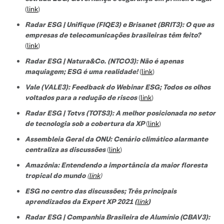
(
link
)
Radar ESG | Unifique (FIQE3) e Brisanet (BRIT3): O que as
empresas de telecomunicações brasileiras têm feito?
(
link
)
Radar ESG | Natura&Co. (NTCO3): Não é apenas
maquiagem; ESG é uma realidade!
(
link
)
Vale (VALE3): Feedback do Webinar ESG; Todos os olhos
voltados para a redução de riscos
(
link
)
Radar ESG | Totvs (TOTS3): A melhor posicionada no setor
de tecnologi
a sob a cobertura da XP
(
link
)
Assembleia Geral da ONU: Cenário climático alarmante
centraliza as discussões
(
link
)
Amazônia: Entendendo a importância da maior floresta
tropical do mundo
(
link
)
ESG no centro das discussões; Três principais
aprendizados da Expert XP 2021 (
link
)
Radar ESG | Companhia Brasileira de Alumínio (CBAV3):