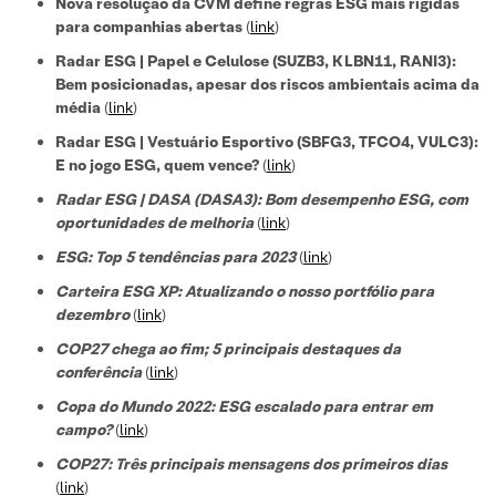
Nova resolução da CVM define regras ESG mais rígidas
para companhias abertas
(
link
)
Radar ESG | Papel e Celulose (SUZB3, KLBN11, RANI3):
Bem posicionadas, apesar dos riscos ambientais acima da
média
(
link
)
Radar ESG | Vestuário Esportivo (SBFG3, TFCO4, VULC3):
E no jogo ESG, quem vence?
(
link
)
Radar ESG | DASA (DASA3): Bom desempenho ESG, com
oportunidades de melhoria
(
link
)
ESG: Top 5 tendências para 2023
(
link
)
Carteira ESG XP: Atualizando o nosso portfólio para
dezembro
(
link
)
COP27 chega ao fim; 5 principais destaques da
conferência
(
link
)
Copa do Mundo 2022: ESG escalado para entrar em
campo?
(
link
)
COP27: Três principais mensagens dos primeiros dias
(
link
)