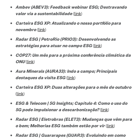
Ambev (ABEV3): Feedback webinar ESG; Destravando
valor via a sustentabilidade
(
link
)
Carteira ESG XP: Atualizando o nosso portfólio para
novembro
(
link
)
Radar ESG | PetroRio (PRIO3): Desenvolvendo as
estratégias para atuar no campo ESG
(
link
)
COP27: Um mês para a próxima conferência climática da
ONU
(
link
)
Aura Minerals (AURA33): Indo a campo; Principais
destaques da visita ESG
(
link
)
Carteira ESG XP: Duas alterações para o mês de outubro
(
link
)
ESG & Telecom | 5G Insights; Capítulo 4: Como o uso do
5G pode impulsionar a descarbonização?
(
link
)
Radar ESG | Eletrobras (ELET3): Mudanças que vêm para
o bem; Melhorias ESG também estão por vir
(
link
)
Radar ESG | Guararapes (GUAR3): Evoluindo em como