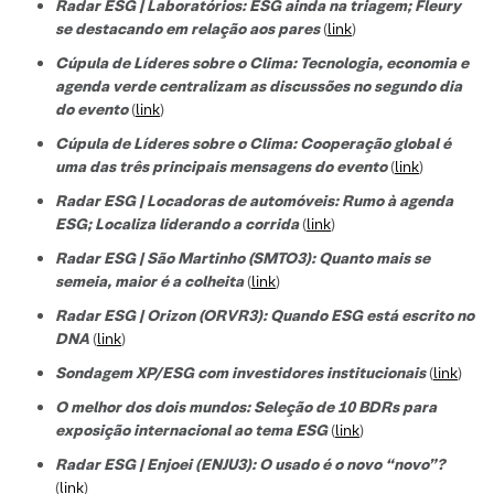
Radar ESG | Laboratórios: ESG ainda na triagem; Fleury
se destacando em relação aos pares
(
link
)
Cúpula de Líderes sobre o Clima: Tecnologia, economia e
agenda verde centralizam as discussões no segundo dia
do evento
(
link
)
Cúpula de Líderes sobre o Clima: Cooperação global é
uma das três principais mensagens do evento
(
link
)
Radar ESG | Locadoras de automóveis: Rumo à agenda
ESG; Localiza liderando a corrida
(
link
)
Radar ESG | São Martinho (SMTO3): Quanto mais se
semeia, maior é a colheita
(
link
)
Radar ESG | Orizon (ORVR3): Quando ESG está escrito no
DNA
(
link
)
Sondagem XP/ESG com investidores institucionais
(
link
)
O melhor dos dois mundos: Seleção de 10 BDRs para
exposição internacional ao tema ESG
(
link
)
Radar ESG | Enjoei (ENJU3): O usado é o novo “novo”?
(
link
)