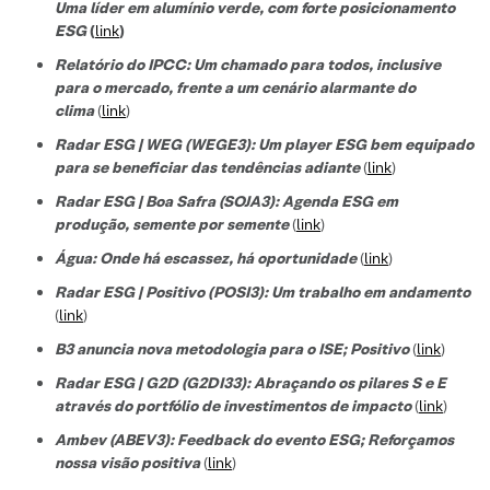
Uma líder em alumínio verde, com forte posicionamento
ESG
(
link
)
Relatório do IPCC: Um chamado para todos, inclusive
para o mercado, frente a um cenário alarmante do
clima
(
link
)
Radar ESG | WEG (WEGE3): Um player ESG bem equipado
para se beneficiar das tendências adiante
(
link
)
Radar ESG | Boa Safra (SOJA3): Agenda ESG em
produção, semente por semente
(
link
)
Água: Onde há escassez, há oportunidade
(
link
)
Radar ESG | Positivo (POSI3): Um trabalho em andamento
(
link
)
B3 anuncia nova metodologia para o ISE; Positivo
(
link
)
Radar ESG | G2D (G2DI33): Abraçando os pilares S e E
através do portfólio de investimentos de impacto
(
link
)
Ambev (ABEV3): Feedback do evento ESG; Reforçamos
nossa visão positiva
(
link
)