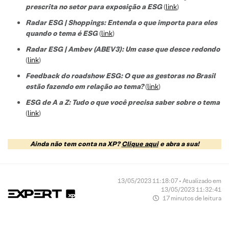
prescrita no setor para exposição a ESG
(
link
)
Radar ESG | Shoppings: Entenda o que importa para eles
quando o tema é ESG
(
link
)
Radar ESG | Ambev (ABEV3): Um case que desce redondo
(
link
)
Feedback do roadshow ESG: O que as gestoras no Brasil
estão fazendo em relação ao tema?
(
link
)
ESG de A a Z: Tudo o que você precisa saber sobre o tema
(
link
)
Ainda não tem conta na XP?
Clique aqui
e abra a sua!
13/05/2023 11:18:07 • Atualizado em
13/05/2023 11:32:41
17 minutos de leitura