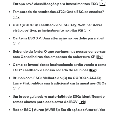
Europa revê classificação para investimentos ESG
(
link
)
Temporada de resultados 4T22: Onde ESG se encaixa?
(
link
)
CCR (CCRO3): Feedback do ESG Day; Webinar deixa
visão positiva, principalmente no pilar (G)
(
link
)
Carteira ESG XP: Uma alteração no portfólio para abril
(
link
)
Bebendo da fonte: O que ouvimos nas nossas conversas
com Conselheiros das empresas da cobertura XP
(
link
)
Como os investidores institucionais estão vendo o tema
ESG? Feedback da nossa rodada de reuniões
(
link
)
Brunch com ESG: Melhora do (G) na CCRO3 e ASAI3;
Larry Fink publica sua tradicional carta anual aos CEOs
(
link
)
Um breve guia sobre materialidade ESG: Identificando
temas chaves para cada setor do IBOV
(
link
)
Radar ESG | Auren (AURE3): Em direção ao futuro; líder