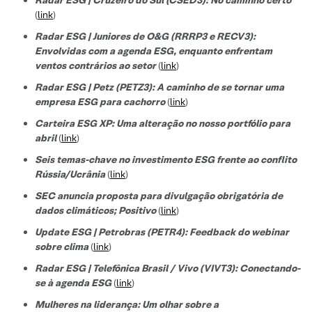
(
link
)
Radar ESG | Juniores de O&G (RRRP3 e RECV3):
Envolvidas com a agenda ESG, enquanto enfrentam
ventos contrários ao setor
(
link
)
Radar ESG | Petz (PETZ3): A caminho de se tornar uma
empresa ESG para cachorro
(
link
)
Carteira ESG XP: Uma alteração no nosso portfólio para
abril
(
link
)
Seis temas-chave no investimento ESG frente ao conflito
Rússia/Ucrânia
(
link
)
SEC anuncia proposta para divulgação obrigatória de
dados climáticos; Positivo
(
link
)
Update ESG | Petrobras (PETR4): Feedback do webinar
sobre clima
(
link
)
Radar ESG | Telefônica Brasil / Vivo (VIVT3): Conectando-
se à agenda ESG
(
link
)
Mulheres na liderança: Um olhar sobre a