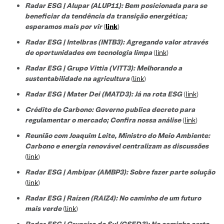
Radar ESG | Alupar (ALUP11): Bem posicionada para se
beneficiar da tendência da transição energética;
esperamos mais por vir
(
link
)
Radar ESG | Intelbras (INTB3):
Agregando valor através
de oportunidades em tecnologia limpa
(
link
)
Radar ESG |
Grupo Vittia (VITT3):
Melhorando a
sustentabilidade na agricultura
(
link
)
Radar ESG | Mater Dei (MATD3): Já na rota ESG
(
link
)
Crédito de Carbono: Governo publica decreto para
regulamentar o mercado; Confira nossa análise
(
link
)
Reunião com Joaquim Leite, Ministro do Meio Ambiente:
Carbono e energia renovável centralizam as discussões
(
link
)
Radar ESG | Ambipar (AMBP3): Sobre fazer parte solução
(
link
)
Radar ESG | Raízen (RAIZ4): No caminho de um futuro
mais verde
(
link
)
Radar ESG | Cruzeiro do Sul (CSED3): No caminho certo