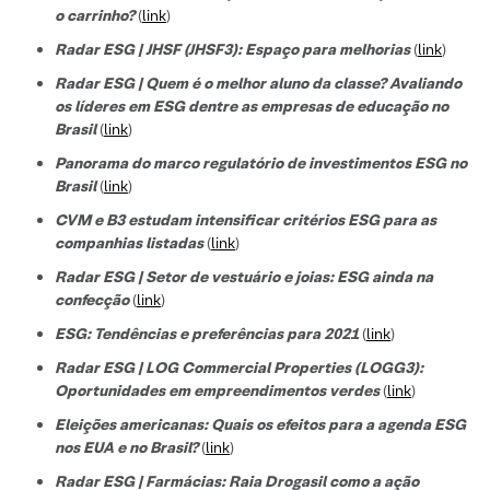
o carrinho?
(
link
)
Radar ESG | JHSF (JHSF3): Espaço para melhorias
(
link
)
Radar ESG | Quem é o melhor aluno da classe? Avaliando
os líderes em ESG dentre as empresas de educação no
Brasil
(
link
)
Panorama do marco regulatório de investimentos ESG no
Brasil
(
link
)
CVM e B3 estudam intensificar critérios ESG para as
companhias listadas
(
link
)
Radar ESG | Setor de vestuário e joias: ESG ainda na
confecção
(
link
)
ESG: Tendências e preferências para 2021
(
link
)
Radar ESG | LOG Commercial Properties (LOGG3):
Oportunidades em empreendimentos verdes
(
link
)
Eleições americanas: Quais os efeitos para a agenda ESG
nos EUA e no Brasil?
(
link
)
Radar ESG | Farmácias: Raia Drogasil como a ação