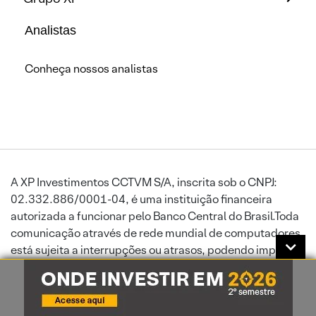
Analistas
Conheça nossos analistas
A XP Investimentos CCTVM S/A, inscrita sob o CNPJ:
02.332.886/0001-04, é uma instituição financeira
autorizada a funcionar pelo Banco Central do Brasil.Toda
comunicação através de rede mundial de computadores
está sujeita a interrupções ou atrasos, podendo impedir
ou prejudicar o envio de ordens ou a recepção de
informações atualizadas. A XP Investimentos exime-se de
responsabilidade por danos sofridos por seus clientes,