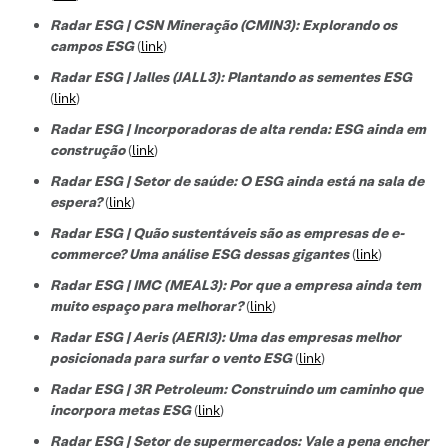
Radar ESG | CSN Mineração (CMIN3): Explorando os
campos ESG
(
link
)
Radar ESG | Jalles (JALL3): Plantando as sementes ESG
(
link
)
Radar ESG | Incorporadoras de alta renda: ESG ainda em
construção
(
link
)
Radar ESG | Setor de saúde: O ESG ainda está na sala de
espera?
(
link
)
Radar ESG | Quão sustentáveis são as empresas de e-
commerce? Uma análise ESG dessas gigantes
(
link
)
Radar ESG | IMC (MEAL3): Por que a empresa ainda tem
muito espaço para melhorar?
(
link
)
Radar ESG | Aeris (AERI3): Uma das empresas melhor
posicionada para surfar o vento ESG
(
link
)
Radar ESG | 3R Petroleum: Construindo um caminho que
incorpora metas ESG
(
link
)
Radar ESG | Setor de supermercados: Vale a pena encher