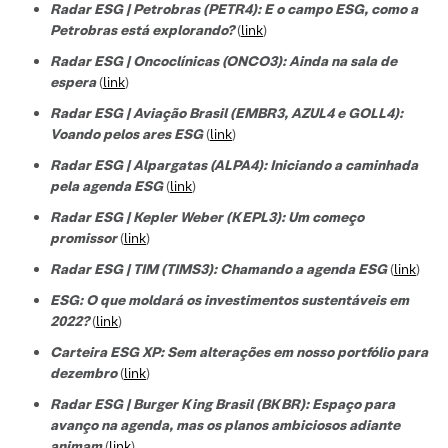
Radar ESG | Petrobras (PETR4): E o campo ESG, como a
Petrobras está explorando?
(
link
)
Radar ESG | Oncoclínicas (ONCO3): Ainda na sala de
espera
(
link
)
Radar ESG | Aviação Brasil (EMBR3, AZUL4 e GOLL4):
Voando pelos ares ESG
(
link
)
Radar ESG | Alpargatas (ALPA4): Iniciando a caminhada
pela agenda ESG
(
link
)
Radar ESG | Kepler Weber (KEPL3): Um começo
promissor
(
link
)
Radar ESG | TIM (TIMS3): Chamando a agenda ESG
(
link
)
ESG: O que moldará os investimentos sustentáveis em
2022?
(
link
)
Carteira ESG XP: Sem alterações em nosso portfólio para
dezembro
(
link
)
Radar ESG | Burger King Brasil (BKBR): Espaço para
avanço na agenda, mas os planos ambiciosos adiante
animam
(
link
)