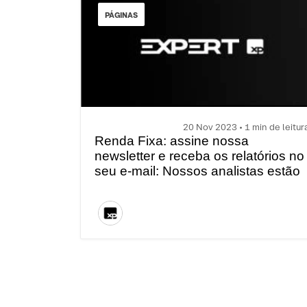
PÁGINAS
20 Nov 2023 • 1 min de leitur
Renda Fixa: assine nossa
newsletter e receba os relatórios no
seu e-mail: Nossos analistas estão
atentos em cada movimento do
mercado. Assine nossa newsletter 
acompanhe as melhores
oportunidades em Renda Fixa –
independente do patamar da Selic.