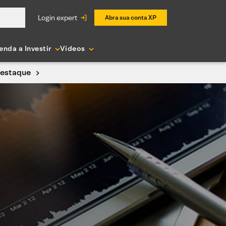
login expert
Abra sua conta XP
enda a Investir
Vídeos
destaque