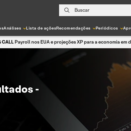
Buscar
os
Análises
Lista de ações
Recomendações
Periódicos
Apr
 CALL
Payroll nos EUA e projeções XP para a economia em 
ltados -