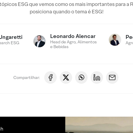
 tópicos ESG que vemos como os mais importantes para a 
posiciona quando o tema é ESG!
Leonardo Alencar
Ungaretti
Pe
Head de Agro, Alimentos
earch ESG
Agr
e Bebidas
Compartilhar: