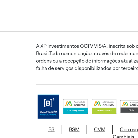
A XP Investimentos CCTVM S/A, inscrita sob o
Brasil.Toda comunicação através de rede mund
ordens ou a recepção de informações atualiza
falha de serviços disponibilizados por tercei
B3
BSM
CVM
Corres
Cambiais