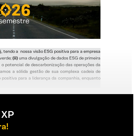
G
, tendo a nossa visão ESG positiva para a empresa
 verde;
(ii)
uma divulgação de dados ESG de primeira
ra o potencial de descarbonização das operações da
camos a sólida gestão de sua complexa cadeia de
 positiva para a liderança da companhia, enquanto
 XP
ra!