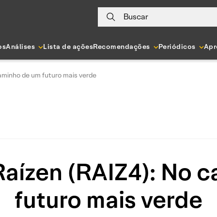
Buscar
os
Análises
Lista de ações
Recomendações
Periódicos
Apr
caminho de um futuro mais verde
Raízen (RAIZ4): No 
futuro mais verde