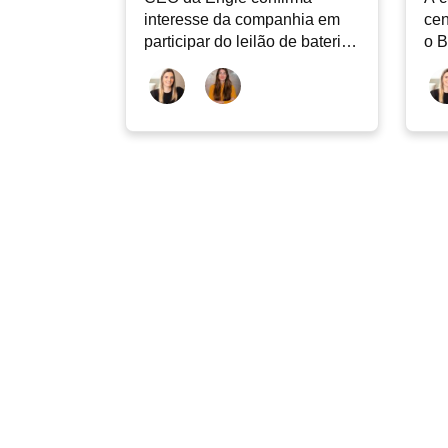
interesse da companhia em
cen
participar do leilão de baterias
o B
| Café com ESG, 07/08