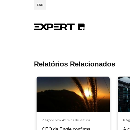
ESG
Relatórios Relacionados
7 Ago 2026 • 42 mins de leitura
6 Ag
CEO da Engie confirma
A c