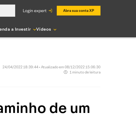
login expert
Abra sua conta XP
enda a Investir
Vídeos
24/04/2022 18:39:44 • Atualizado em 08/12/2022 15:06:30
1 minuto de leitura
caminho de um