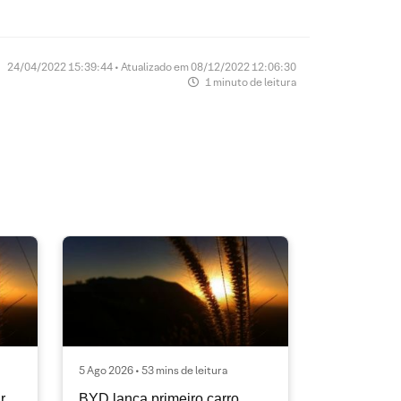
24/04/2022 15:39:44 • Atualizado em 08/12/2022 12:06:30
1 minuto de leitura
5 Ago 2026 • 53 mins de leitura
r
BYD lança primeiro carro