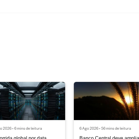
o 2026 • 6 mins de leitura
6 Ago 2026 • 56 mins de leitura
orrida global por data
Banco Central deve amplia