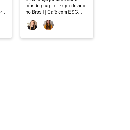
híbrido plug-in flex produzido
ores
no Brasil | Café com ESG,
fé
05/08