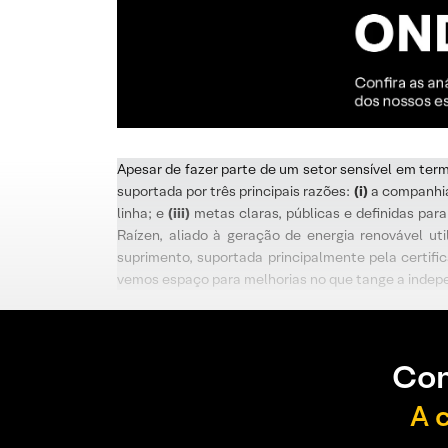
Apesar de fazer parte de um setor sensível em term
suportada por três principais razões:
(i)
a companhia
linha; e
(iii)
metas claras, públicas e definidas par
Raízen, aliado à geração de energia renovável u
suprimento, suportada principalmente pela certif
vemos espaço para melhorias no que tange a indepe
Con
A 