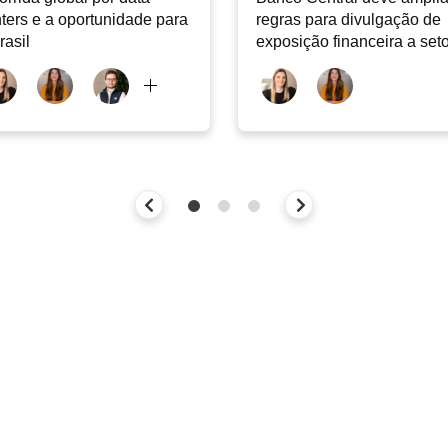
ters e a oportunidade para
regras para divulgação de
rasil
exposição financeira a set
intensivos em carbono | Ca
com ESG, 06/08