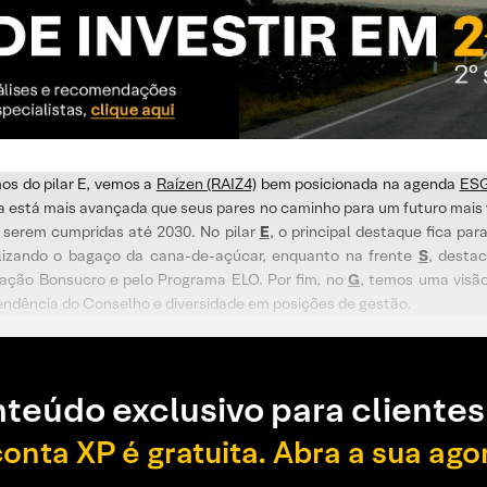
os do pilar E, vemos a
Raízen (RAIZ4)
bem posicionada na agenda
ES
 está mais avançada que seus pares no caminho para um futuro mais
a serem cumpridas até 2030. No pilar
E
, o principal destaque fica pa
tilizando o bagaço da cana-de-açúcar, enquanto na frente
S
, desta
icação Bonsucro e pelo Programa ELO. Por fim, no
G
, temos uma visão
ndência do Conselho e diversidade em posições de gestão.
teúdo exclusivo para clientes
conta XP é gratuita. Abra a sua ago