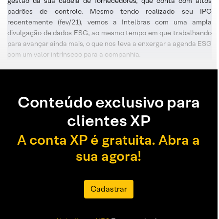
gestão da sua cadeia de fornecedores, que conta com altos
padrões de controle. Mesmo tendo realizado seu IPO
recentemente (fev/21), vemos a Intelbras com uma ampla
divulgação de dados ESG, ao mesmo tempo em que trabalhando
para avançar ainda mais, o que nos leva a enxergar a agenda ESG
com um valor intrínseco para a companhia.
Conteúdo exclusivo para
clientes XP
A conta XP é gratuita. Abra a
sua agora!
Cadastrar