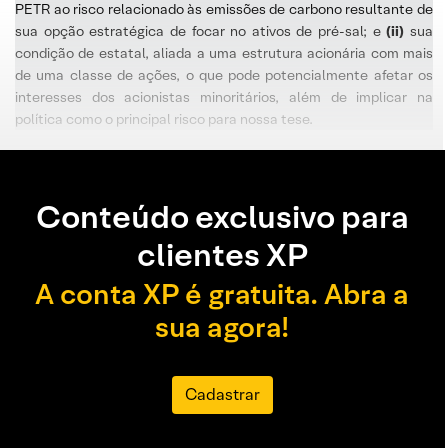
PETR ao risco relacionado às emissões de carbono resultante de
sua opção estratégica de focar no ativos de pré-sal; e
(ii)
sua
condição de estatal, aliada a uma estrutura acionária com mais
de uma classe de ações, o que pode potencialmente afetar os
interesses dos acionistas minoritários, além de implicar na
política como o principal risco para nossa tese.
Conteúdo exclusivo para
clientes XP
A conta XP é gratuita. Abra a
sua agora!
Cadastrar