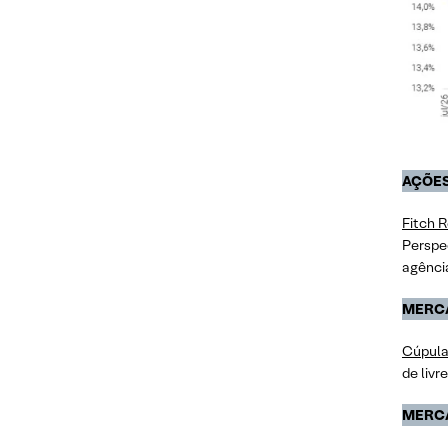
Fontes
AÇÕES
Fitch 
Perspec
agência
MERC
Cúpula
de liv
MERC