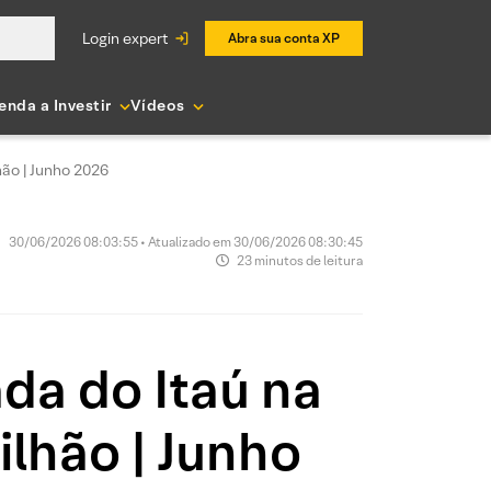
login expert
Abra sua conta XP
enda a Investir
Vídeos
hão | Junho 2026
30/06/2026 08:03:55 • Atualizado em 30/06/2026 08:30:45
23 minutos de leitura
da do Itaú na
lhão | Junho