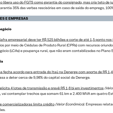
o libera uso do FGTS como garantia do consignado, mas cria teto de j
arantia 35% das verbas rescisórias em caso de saída do emprego, 100
ES E EMPRESAS
negócio
afra empresarial deve ter R$ 525 bilhões e corte de até 1,5 ponto nos 
dos por meio de Cédulas de Produto Rural (CPRs) com recursos oriundo
gócio (LCAs) e poupança rural, que não eram contabilizadas no Plano 
ia
sa fecha acordo para entrada do Itaú na Denerge com aporte de R$ 1,4
ssa a deter cerca de 9,98% do capital social da Denerge.
elicita 4 lotes de transmissão e prevê R$ 1,8 bi em investimentos
(Valo
(3), vai contemplar trechos que somam 61 km e 2.400 MVA em quatro Es
e comercializadoras limita crédito
(Valor Econômico)
. Empresas relata
ões.