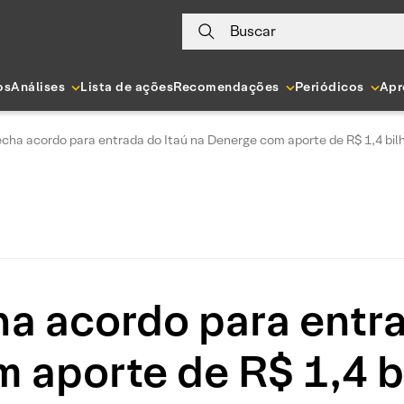
Buscar
os
Análises
Lista de ações
Recomendações
Periódicos
Apr
echa acordo para entrada do Itaú na Denerge com aporte de R$ 1,4 bil
ha acordo para entra
 aporte de R$ 1,4 bi