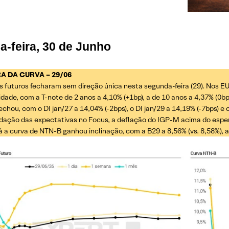
a-feira, 30 de Junho
RA DA CURVA – 29/06
s futuros fecharam sem direção única nesta segunda-feira (29). Nos E
idade, com a T-note de 2 anos a 4,10% (+1bp), a de 10 anos a 4,37% (0bp)
echou, com o DI jan/27 a 14,04% (-2bps), o DI jan/29 a 14,19% (-7bps) e o
ação das expectativas no Focus, a deflação do IGP-M acima do esper
Já a curva de NTN-B ganhou inclinação, com a B29 a 8,56% (vs. 8,58%), a 