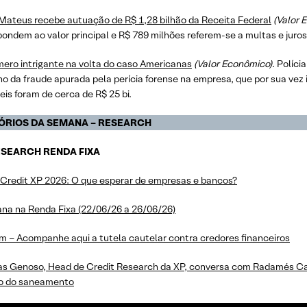
Mateus recebe autuação de R$ 1,28 bilhão da Receita Federal
(Valor 
ondem ao valor principal e R$ 789 milhões referem-se a multas e juros
ero intrigante na volta do caso Americanas
(Valor Econômico)
. Políc
o da fraude apurada pela perícia forense na empresa, que por sua ve
is foram de cerca de R$ 25 bi.
ÓRIOS DA SEMANA – RESEARCH
RESEARCH RENDA FIXA
 Credit XP 2026: O que esperar de empresas e bancos?
na na Renda Fixa (22/06/26 a 26/06/26)
m – Acompanhe aqui a tutela cautelar contra credores financeiros
s Genoso, Head de Credit Research da XP, conversa com Radamés C
ro do saneamento