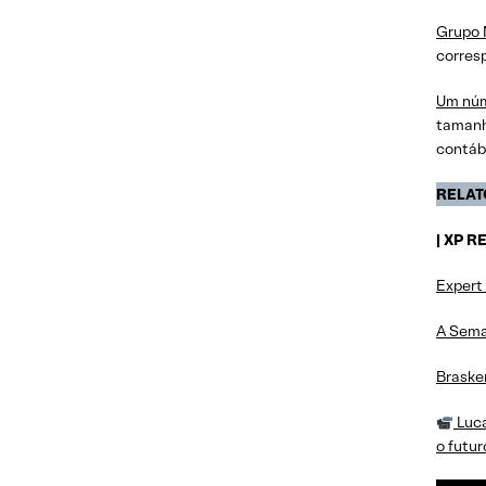
Grupo 
corresp
Um núm
tamanh
contábe
RELAT
| XP 
Expert
A Sema
Braske
Luca
o futu