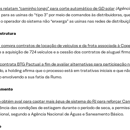
s relatam “caminho longo” para corte automático de GD solar
(Agência
para as usinas do “tipo 3” por meio de comandos às distribuidoras, q
 o operador do sistema não “enxerga” as usinas nas redes de distribui
estrutura
 compra contratos de locação de veículos e da frota associada à Cope
 a aquisição de 724 veículos e a cessão dos contratos de aluguel fir
contrata BTG Pactual a fim de avaliar alternativas para participação
, a holding afirma que o processo está em tratativas iniciais e que n
o envolvendo a sua fatia da Rumo.
amento
 obtém aval para captar mais água de sistema do RJ para reforçar Can
ência das condições de estiagem durante o período de seca, a permiss
ional, segundo a Agência Nacional de Águas e Saneamento Básico.
o