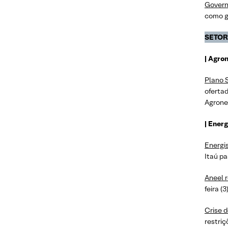
Govern
como g
SETOR
| Agro
Plano S
oferta
Agrone
| Energ
Energi
Itaú pa
Aneel r
feira 
Crise d
restriç