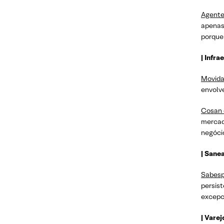
Agente
apenas 
porque
| Infra
Movida
envolve
Cosan 
mercado
negóci
| Sane
Sabesp
persist
excepc
| Varej