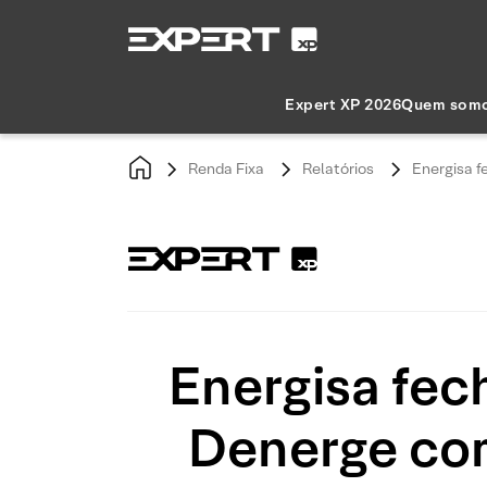
Expert XP 2026
Quem som
Renda Fixa
Relatórios
Energisa f
Energisa fec
Denerge com