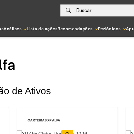
Buscar
os
Análises
Lista de ações
Recomendações
Periódicos
Apr
lfa
ão de Ativos
CARTEIRAS XP ALFA