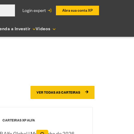
login expert
Abra sua conta XP
enda a Investir
Vídeos
VER TODAS AS CARTEIRAS
CARTEIRAS XP ALFA