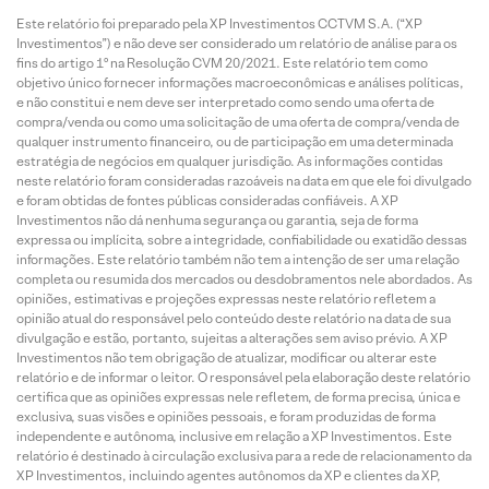
Este relatório foi preparado pela XP Investimentos CCTVM S.A. (“XP
Investimentos”) e não deve ser considerado um relatório de análise para os
fins do artigo 1º na Resolução CVM 20/2021. Este relatório tem como
objetivo único fornecer informações macroeconômicas e análises políticas,
e não constitui e nem deve ser interpretado como sendo uma oferta de
compra/venda ou como uma solicitação de uma oferta de compra/venda de
qualquer instrumento financeiro, ou de participação em uma determinada
estratégia de negócios em qualquer jurisdição. As informações contidas
neste relatório foram consideradas razoáveis na data em que ele foi divulgado
e foram obtidas de fontes públicas consideradas confiáveis. A XP
Investimentos não dá nenhuma segurança ou garantia, seja de forma
expressa ou implícita, sobre a integridade, confiabilidade ou exatidão dessas
informações. Este relatório também não tem a intenção de ser uma relação
completa ou resumida dos mercados ou desdobramentos nele abordados. As
opiniões, estimativas e projeções expressas neste relatório refletem a
opinião atual do responsável pelo conteúdo deste relatório na data de sua
divulgação e estão, portanto, sujeitas a alterações sem aviso prévio. A XP
Investimentos não tem obrigação de atualizar, modificar ou alterar este
relatório e de informar o leitor. O responsável pela elaboração deste relatório
certifica que as opiniões expressas nele refletem, de forma precisa, única e
exclusiva, suas visões e opiniões pessoais, e foram produzidas de forma
independente e autônoma, inclusive em relação a XP Investimentos. Este
relatório é destinado à circulação exclusiva para a rede de relacionamento da
XP Investimentos, incluindo agentes autônomos da XP e clientes da XP,