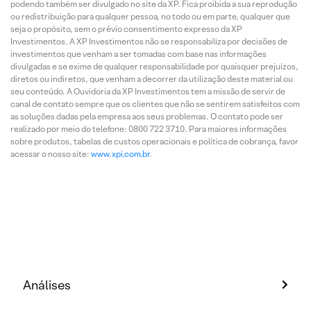
podendo também ser divulgado no site da XP. Fica proibida a sua reprodução
ou redistribuição para qualquer pessoa, no todo ou em parte, qualquer que
seja o propósito, sem o prévio consentimento expresso da XP
Investimentos. A XP Investimentos não se responsabiliza por decisões de
investimentos que venham a ser tomadas com base nas informações
divulgadas e se exime de qualquer responsabilidade por quaisquer prejuízos,
diretos ou indiretos, que venham a decorrer da utilização deste material ou
seu conteúdo. A Ouvidoria da XP Investimentos tem a missão de servir de
canal de contato sempre que os clientes que não se sentirem satisfeitos com
as soluções dadas pela empresa aos seus problemas. O contato pode ser
realizado por meio do telefone: 0800 722 3710. Para maiores informações
sobre produtos, tabelas de custos operacionais e política de cobrança, favor
acessar o nosso site:
www.xpi.com.br
.
Análises