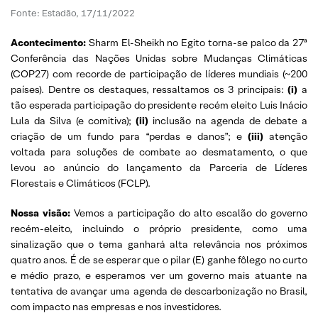
Fonte: Estadão, 17/11/2022
Acontecimento:
Sharm El-Sheikh no Egito torna-se palco da 27ª
Conferência das Nações Unidas sobre Mudanças Climáticas
(COP27) com recorde de participação de líderes mundiais (~200
países). Dentre os destaques, ressaltamos os 3 principais:
(i)
a
tão esperada participação do presidente recém eleito Luis Inácio
Lula da Silva (e comitiva);
(ii)
inclusão na agenda de debate a
criação de um fundo para “perdas e danos”; e
(iii)
atenção
voltada para soluções de combate ao desmatamento, o que
levou ao anúncio do lançamento da Parceria de Líderes
Florestais e Climáticos (FCLP).
Nossa visão:
Vemos a participação do alto escalão do governo
recém-eleito, incluindo o próprio presidente, como uma
sinalização que o tema ganhará alta relevância nos próximos
quatro anos. É de se esperar que o pilar (E) ganhe fôlego no curto
e médio prazo, e esperamos ver um governo mais atuante na
tentativa de avançar uma agenda de descarbonização no Brasil,
com impacto nas empresas e nos investidores.