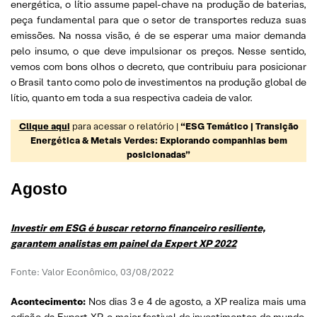
energética, o lítio assume papel-chave na produção de baterias,
peça fundamental para que o setor de transportes reduza suas
emissões. Na nossa visão, é de se esperar uma maior demanda
pelo insumo, o que deve impulsionar os preços. Nesse sentido,
vemos com bons olhos o decreto, que contribuiu para posicionar
o Brasil tanto como polo de investimentos na produção global de
lítio, quanto em toda a sua respectiva cadeia de valor.
Clique aqui
para acessar o relatório |
“ESG Temático | Transição
Energética & Metais Verdes: Explorando companhias bem
posicionadas”
Agosto
Investir em ESG é buscar retorno financeiro resiliente,
garantem analistas em painel da Expert XP 2022
Fonte: Valor Econômico, 03/08/2022
Acontecimento:
Nos dias 3 e 4 de agosto, a XP realiza mais uma
edição da Expert XP, o maior festival de investimentos do mundo,