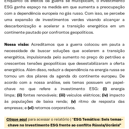
Enquanto os efeitos da guerra se multiplicam, o investimento
ESG ganha espaço na medida em que aumenta a preocupação
com a dependência europeia no gás russo. Com isso, se percebe
uma expansão de investimentos verdes visando alcançar a
descarbonização e acelerar a transição energética em um
continente pautado por confrontos geopolíticos.
Nossa visão:
Acreditamos que a guerra colocou em pauta a
necessidade de buscar soluções que acelerem a transição
energética, impulsionada pelo aumento no preço do petróleo e
crescentes tensões geopolíticas que desestabilizaram a oferta
energética. Além disso, reduzir a dependência na energia russa se
tornou um dos pilares da agenda do continente europeu. De
acordo com a nossa análise, seis temas possuem um papel-
chave no que refere a investimento ESG:
(i)
energia
limpa;
(ii)
fontes renováveis;
(iii)
veículos elétricos;
(iv)
impacto
às populações de baixa renda;
(v)
ritmo de resposta das
empresas; e
(vi)
retornos corporativos.
Clique aqui
para acessar o relatório | “
ESG Temático: Seis temas-
chave no investimento ESG frente ao conflito Rússia/Ucrânia”