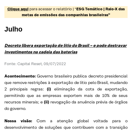
Clique aqui
para acessar o relatório | “
ESG Temático | Raio-X das
metas de emissões das companhias brasileiras”
Julho
Decreto libera exportação de lítio do Brasil – e pode destravar
investimentos na cadeia das baterias
Fonte: Capital Reset, 09/07/2022
Acontecimento:
Governo brasileiro publica decreto presidencial
que remove restrições à exportação de lítio pelo Brasil, mudando
2 principais regras:
(i)
eliminação da cota de exportação,
permitindo que as empresas exportem mais de 10% de seus
recursos minerais; e
(ii)
revogação da anuência prévia de órgãos
do governo.
Nossa visão:
Com a atenção global voltada para o
desenvolvimento de soluções que contribuem com a transição