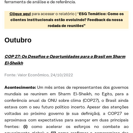
ferramenta de análise e de referência.
Clique aqui
para acessar o relatório | “
ESG Temático: Como os
clientes institucionais estão evoluindo? Feedback da nossa
rodada de reuniões”
Outubro
COP 27: Os Desafios e Oportunidades para o Brasil em Sharm
El-Sheikh
Fonte: Valor Econômico, 24/10/2022
Acontecimento:
Um mês antes de representantes dos governos
mundiais se reunirem em Sharm El-Sheikh, no Egito, para a
conferência anual da ONU sobre clima (COP27), o Brasil ainda
estava com o seu futuro político incerto. Apesar das atenções
voltadas ao próximo governo (e sua definição), a COP27 se
aproximava com expectativas para avançar em duas principais
frentes:
(i)
como acelerar os esforços no combate ao
aquecimento global; e
(ii)
como
reafirmar o compromisso das