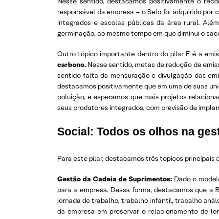
Nesse sentido, destacamos positivamente o rec
responsável da empresa – o Selo foi adquirido por
integrados e escolas públicas da área rural. Alé
germinação, ao mesmo tempo em que diminui o saco
Outro tópico importante dentro do pilar E é a em
carbono.
Nesse sentido, metas de redução de emis
sentido falta da mensuração e divulgação das em
destacamos positivamente que em uma de suas unida
poluição, e esperamos que mais projetos relacion
seus produtores integrados, com previsão de impla
Social: Todos os olhos na ges
Para este pilar, destacamos três tópicos principais
Gestão da Cadeia de Suprimentos:
Dado o modelo 
para a empresa. Dessa forma, destacamos que a B
jornada de trabalho, trabalho infantil, trabalho an
da empresa em preservar o relacionamento de lo