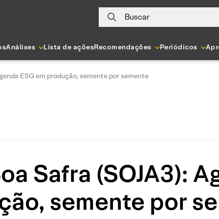
Buscar
os
Análises
Lista de ações
Recomendações
Periódicos
Apr
 Agenda ESG em produção, semente por semente
Boa Safra (SOJA3): 
ção, semente por s