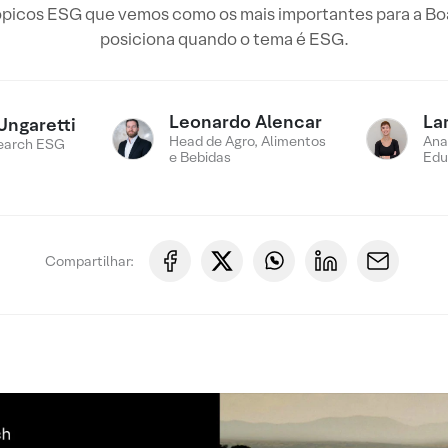
tópicos ESG que vemos como os mais importantes para a Bo
posiciona quando o tema é ESG.
Leonardo Alencar
La
Ungaretti
Head de Agro, Alimentos
Ana
earch ESG
e Bebidas
Edu
Compartilhar: