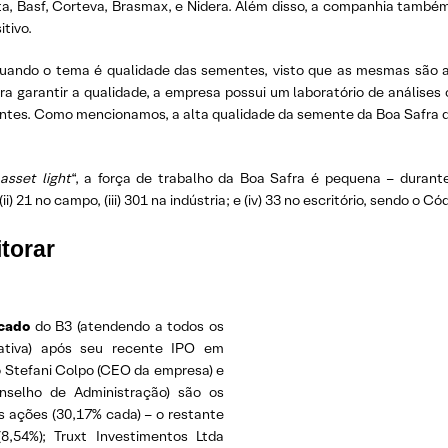
a, Basf, Corteva, Brasmax, e Nidera. Além disso, a companhia tamb
tivo.
quando o tema é qualidade das sementes, visto que as mesmas são
a garantir a qualidade, a empresa possui um laboratório de análises
ementes. Como mencionamos, a alta qualidade da semente da Boa Safra 
asset light
“, a força de trabalho da Boa Safra é pequena – duran
i) 21 no campo, (iii) 301 na indústria; e (iv) 33 no escritório, sendo o Có
torar
cado
do B3 (atendendo a todos os
rativa) após seu recente IPO em
no Stefani Colpo (CEO da empresa) e
nselho de Administração) são os
s ações (30,17% cada) – o restante
(8,54%); Truxt Investimentos Ltda