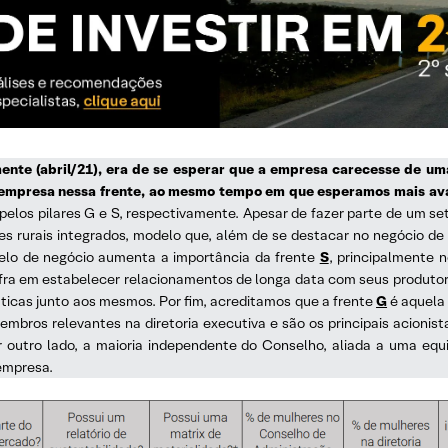
mente (abril/21), era de se esperar que a empresa carecesse de u
 empresa nessa frente, ao mesmo tempo em que esperamos mais ava
elos pilares G e S, respectivamente. Apesar de fazer parte de um se
s rurais integrados, modelo que, além de se destacar no negócio de
elo de negócio aumenta a importância da frente
S
, principalmente n
fra em estabelecer relacionamentos de longa data com seus produt
ticas junto aos mesmos. Por fim, acreditamos que a frente
G
é aquela 
embros relevantes na diretoria executiva e são os principais acioni
 outro lado, a maioria independente do Conselho, aliada a uma equi
empresa.