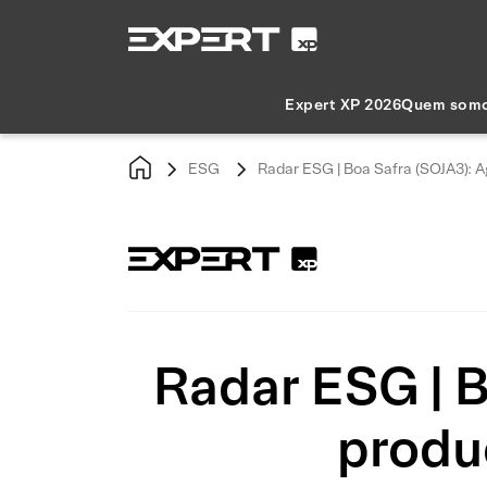
Expert XP 2026
Quem som
ESG
Radar ESG | Boa Safra (SOJA3):
Radar ESG | 
produ