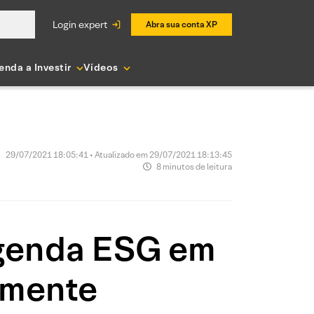
login expert
Abra sua conta XP
enda a Investir
Vídeos
29/07/2021 18:05:41 • Atualizado em 29/07/2021 18:13:45
8 minutos de leitura
Agenda ESG em
emente