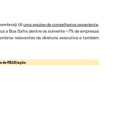
embros); (ii)
uma equipe de conselheiros experiente
,
loca a Boa Safra dentre os somente ~7% de empresas
membros relevantes da diretoria executiva e também
vo de R$18/ação
.