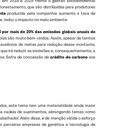
s
em 2018 e 2019 frente à gestão socioambiental
lorestamento, que são distribuídas para produtores
nte
produzida pela companhia aumenta a taxa de
, reduz o impacto no meio ambiente.
l por mais de 20% das emissões globais anuais de
las são muito bem-vindos. Assim, apesar de termos
a ausência de metas para redução desse montante,
que irá reduzir as emissões e, consequentemente, a
 Boa Safra de concessão de
crédito de carbono
aos
rados, este tema tem uma materialidade ainda maior
 da cadeia de suprimentos, abrangendo temas como
rabalhador. Além disse, é de menção válida o esforço
 parceiras empresas de genética e tecnologia de