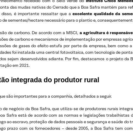
onhecimento recebido com o Selo Verde do
Instituto Chico Mende
 conta das mudas nativas do Cerrado que a Boa Safra mantém para ref
m disso, é importante ressaltar que a
excelente qualidade da seme
 de sementes/hectare necessário para o plantio e, consequentemente
issão de carbono. De acordo com a MSCI,
a agricultura é responsáve
sões de carbono e mecanismos de implementação por empresas agríco
issões de gases do efeito estufa por parte da empresa, bem como 
des foi instalada uma central fotovoltaica, com tecnologia de ponta 
ados sejam desenvolvidos adiante. Por fim, destacamos o projeto da
ntação em 2021.
tão integrada do produtor rural
 que são importantes para a companhia, detalhados a seguir.
de negócio da Boa Safra, que utiliza-se de produtores rurais integ
oa Safra está de acordo com as normas e legislações trabalhistas
álogo ao escravo, proteção de dados pessoais e segurança e saúde do t
ngo prazo com os fornecedores – desde 2005, a Boa Safra tem como