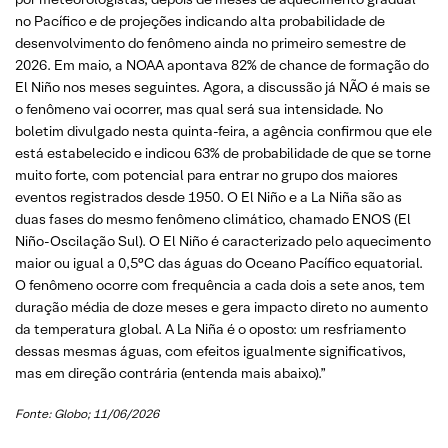
no Pacífico e de projeções indicando alta probabilidade de
desenvolvimento do fenômeno ainda no primeiro semestre de
2026. Em maio, a NOAA apontava 82% de chance de formação do
El Niño nos meses seguintes. Agora, a discussão já NÃO é mais se
o fenômeno vai ocorrer, mas qual será sua intensidade. No
boletim divulgado nesta quinta-feira, a agência confirmou que ele
está estabelecido e indicou 63% de probabilidade de que se torne
muito forte, com potencial para entrar no grupo dos maiores
eventos registrados desde 1950. O El Niño e a La Niña são as
duas fases do mesmo fenômeno climático, chamado ENOS (El
Niño-Oscilação Sul). O El Niño é caracterizado pelo aquecimento
maior ou igual a 0,5°C das águas do Oceano Pacífico equatorial.
O fenômeno ocorre com frequência a cada dois a sete anos, tem
duração média de doze meses e gera impacto direto no aumento
da temperatura global. A La Niña é o oposto: um resfriamento
dessas mesmas águas, com efeitos igualmente significativos,
mas em direção contrária (entenda mais abaixo).”
Fonte: Globo; 11/06/2026