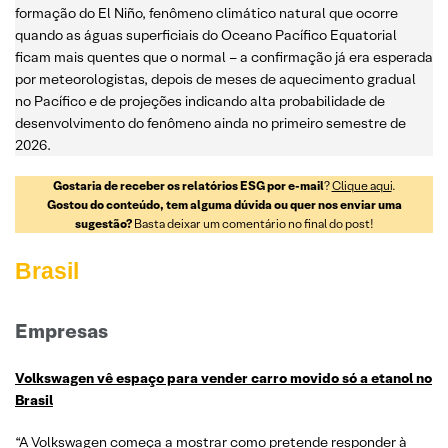
formação do El Niño, fenômeno climático natural que ocorre
quando as águas superficiais do Oceano Pacífico Equatorial
ficam mais quentes que o normal – a confirmação já era esperada
por meteorologistas, depois de meses de aquecimento gradual
no Pacífico e de projeções indicando alta probabilidade de
desenvolvimento do fenômeno ainda no primeiro semestre de
2026.
Gostaria de receber os relatórios ESG por e-mail
?
Clique aqui
.
Gostou do conteúdo, tem alguma dúvida ou quer nos enviar uma
sugestão?
Basta deixar um comentário no final do post!
Brasil
Empresas
Volkswagen vê espaço para vender carro movido só a etanol no
Brasil
“A Volkswagen começa a mostrar como pretende responder à