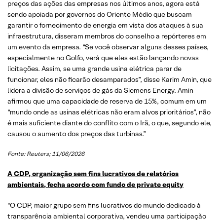
preços das ações das empresas nos últimos anos, agora está
sendo apoiada por governos do Oriente Médio que buscam
garantir o fornecimento de energia em vista dos ataques à sua
infraestrutura, disseram membros do conselho a repórteres em
um evento da empresa. “Se você observar alguns desses países,
especialmente no Golfo, verá que eles estão lançando novas
licitações. Assim, se uma grande usina elétrica parar de
funcionar, eles não ficarão desamparados”, disse Karim Amin, que
lidera a divisão de serviços de gás da Siemens Energy. Amin
afirmou que uma capacidade de reserva de 15%, comum em um
“mundo onde as usinas elétricas não eram alvos prioritários”, não
é mais suficiente diante do conflito com o Irã, o que, segundo ele,
causou o aumento dos preços das turbinas.”
Fonte: Reuters; 11/06/2026
A CDP, organização sem fins lucrativos de relatórios
ambientais, fecha acordo com fundo de private equity
“O CDP, maior grupo sem fins lucrativos do mundo dedicado à
transparência ambiental corporativa, vendeu uma participação