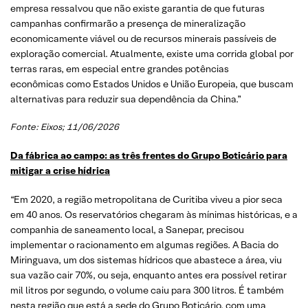
empresa ressalvou que não existe garantia de que futuras
campanhas confirmarão a presença de mineralização
economicamente viável ou de recursos minerais passíveis de
exploração comercial. Atualmente, existe uma corrida global por
terras raras, em especial entre grandes potências
econômicas como Estados Unidos e União Europeia, que buscam
alternativas para reduzir sua dependência da China.”
Fonte: Eixos; 11/06/2026
Da fábrica ao campo: as três frentes do Grupo Boticário para
mitigar a crise hídrica
“Em 2020, a região metropolitana de Curitiba viveu a pior seca
em 40 anos. Os reservatórios chegaram às mínimas históricas, e a
companhia de saneamento local, a Sanepar, precisou
implementar o racionamento em algumas regiões. A Bacia do
Miringuava, um dos sistemas hídricos que abastece a área, viu
sua vazão cair 70%, ou seja, enquanto antes era possível retirar
mil litros por segundo, o volume caiu para 300 litros. É também
nesta região que está a sede do Grupo Boticário, com uma