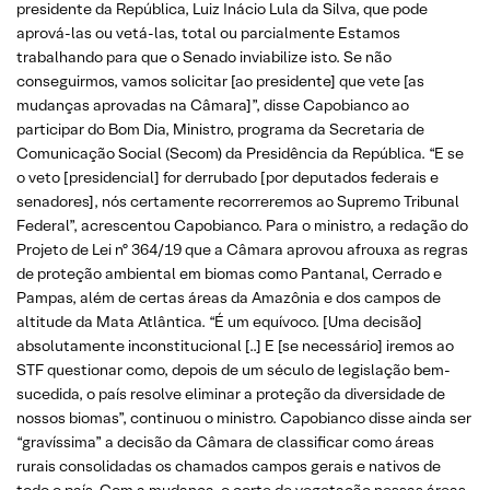
presidente da República, Luiz Inácio Lula da Silva, que pode
aprová-las ou vetá-las, total ou parcialmente Estamos
trabalhando para que o Senado inviabilize isto. Se não
conseguirmos, vamos solicitar [ao presidente] que vete [as
mudanças aprovadas na Câmara]”, disse Capobianco ao
participar do Bom Dia, Ministro, programa da Secretaria de
Comunicação Social (Secom) da Presidência da República. “E se
o veto [presidencial] for derrubado [por deputados federais e
senadores], nós certamente recorreremos ao Supremo Tribunal
Federal”, acrescentou Capobianco. Para o ministro, a redação do
Projeto de Lei nº 364/19 que a Câmara aprovou afrouxa as regras
de proteção ambiental em biomas como Pantanal, Cerrado e
Pampas, além de certas áreas da Amazônia e dos campos de
altitude da Mata Atlântica. “É um equívoco. [Uma decisão]
absolutamente inconstitucional [..] E [se necessário] iremos ao
STF questionar como, depois de um século de legislação bem-
sucedida, o país resolve eliminar a proteção da diversidade de
nossos biomas”, continuou o ministro. Capobianco disse ainda ser
“gravíssima” a decisão da Câmara de classificar como áreas
rurais consolidadas os chamados campos gerais e nativos de
todo o país. Com a mudança, o corte de vegetação nessas áreas