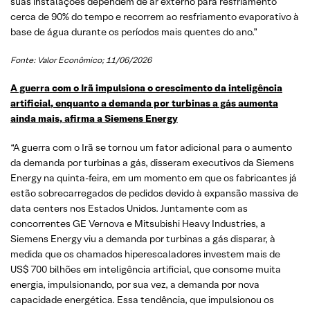
suas instalações dependem de ar externo para resfriamento
cerca de 90% do tempo e recorrem ao resfriamento evaporativo à
base de água durante os períodos mais quentes do ano.”
Fonte: Valor Econômico; 11/06/2026
A guerra com o Irã impulsiona o crescimento da inteligência
artificial, enquanto a demanda por turbinas a gás aumenta
ainda mais, afirma a Siemens Energy
“A guerra com o Irã se tornou um fator adicional para o aumento
da demanda por turbinas a gás, disseram executivos da Siemens
Energy na quinta-feira, em um momento em que os fabricantes já
estão sobrecarregados de pedidos devido à expansão massiva de
data centers nos Estados Unidos. Juntamente com as
concorrentes GE Vernova e Mitsubishi Heavy Industries, a
Siemens Energy viu a demanda por turbinas a gás disparar, à
medida que os chamados hiperescaladores investem mais de
US$ 700 bilhões em inteligência artificial, que consome muita
energia, impulsionando, por sua vez, a demanda por nova
capacidade energética. Essa tendência, que impulsionou os