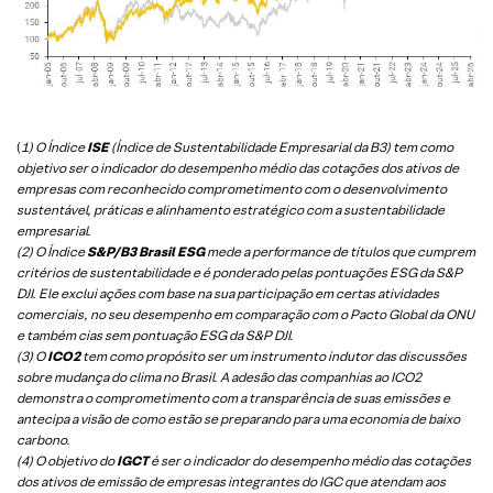
(
1) O Índice
ISE
(Índice de Sustentabilidade Empresarial da B3) tem como
objetivo ser o indicador do desempenho médio das cotações dos ativos de
empresas com reconhecido comprometimento com o desenvolvimento
sustentável, práticas e alinhamento estratégico com a sustentabilidade
empresarial.
(2) O Índice
S&P/B3 Brasil ESG
mede a performance de títulos que cumprem
critérios de sustentabilidade e é ponderado pelas pontuações ESG da S&P
DJI. Ele exclui ações com base na sua participação em certas atividades
comerciais, no seu desempenho em comparação com o Pacto Global da ONU
e também cias sem pontuação ESG da S&P DJI.
(3) O
ICO2
tem como propósito ser um instrumento indutor das discussões
sobre mudança do clima no Brasil. A adesão das companhias ao ICO2
demonstra o comprometimento com a transparência de suas emissões e
antecipa a visão de como estão se preparando para uma economia de baixo
carbono.
(4) O objetivo do
IGCT
é ser o indicador do desempenho médio das cotações
dos ativos de emissão de empresas integrantes do IGC que atendam aos