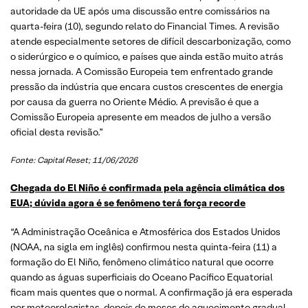
autoridade da UE após uma discussão entre comissários na
quarta-feira (10), segundo relato do Financial Times. A revisão
atende especialmente setores de difícil descarbonização, como
o siderúrgico e o químico, e países que ainda estão muito atrás
nessa jornada. A Comissão Europeia tem enfrentado grande
pressão da indústria que encara custos crescentes de energia
por causa da guerra no Oriente Médio. A previsão é que a
Comissão Europeia apresente em meados de julho a versão
oficial desta revisão.”
Fonte: Capital Reset; 11/06/2026
Chegada do El Niño é confirmada pela agência climática dos
EUA; dúvida agora é se fenômeno terá força recorde
“A Administração Oceânica e Atmosférica dos Estados Unidos
(NOAA, na sigla em inglês) confirmou nesta quinta-feira (11) a
formação do El Niño, fenômeno climático natural que ocorre
quando as águas superficiais do Oceano Pacífico Equatorial
ficam mais quentes que o normal. A confirmação já era esperada
por meteorologistas, depois de meses de aquecimento gradual