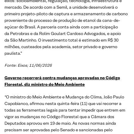
eixos: socioambiental, regulação, tecnologia, infraestrutura e
mercado. De acordo com a Semil, a unidade desenvolverá o
primeiro projeto-piloto de captura e armazenamento de carbono
proveniente do processo de produção de etanol da cana-de-
açúcar do Brasil. A parceria conta ainda com a participação
da Petrobras e da Rolim Goulart Cardoso Advogados, e apoio
da São Martinho. O investimento total é estimado em R$ 30
milhões, custeados pela academia, setor privado e governo
paulista.”
Fonte: Eixos; 11/06/2026
Governo recorrerá contra mudanças aprovadas no Código
Florestal, diz ministro do Meio Ambiente
“O ministro do Meio Ambiente e Mudança do Clima, João Paulo
Capobianco, afirmou nesta quinta-feira (11) que vai recorrer a
todas as ferramentas legais para tentar impedir que entrem em
vigor as mudanças no Código Florestal que a Câmara dos
Deputados aprovou em 19 de maio. As novas normas ainda
precisam ser aprovadas pelo Senado e sancionadas pelo