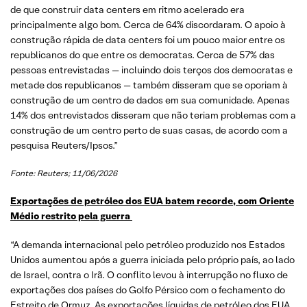
de que construir data centers em ritmo acelerado era
principalmente algo bom. Cerca de 64% discordaram. O apoio à
construção rápida de data centers foi um pouco maior entre os
republicanos do que entre os democratas. Cerca de 57% das
pessoas entrevistadas — incluindo dois terços dos democratas e
metade dos republicanos — também disseram que se oporiam à
construção de um centro de dados em sua comunidade. Apenas
14% dos entrevistados disseram que não teriam problemas com a
construção de um centro perto de suas casas, de acordo com a
pesquisa Reuters/Ipsos.”
Fonte: Reuters; 11/06/2026
Exportações de petróleo dos EUA batem recorde, com Oriente
Médio restrito pela guerra
“A demanda internacional pelo petróleo produzido nos Estados
Unidos aumentou após a guerra iniciada pelo próprio país, ao lado
de Israel, contra o Irã. O conflito levou à interrupção no fluxo de
exportações dos países do Golfo Pérsico com o fechamento do
Estreito de Ormuz. As exportações líquidas de petróleo dos EUA