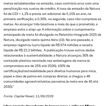
metas estabelecidas na emissão, caso contrário arca com uma
penalização nos custos de crédito. A taxa da emissão da Natura
foi de CDI + 1,2% e previa um adicional de 0,15% ao ano, na
primeira verificação, e 0,30%, na segunda, caso não cumprisse as
metas. Ao alcançar três bioativos a mais do que o prometido, a
empresa evita o
step-up.
A informação sobre o cumprimento
antecipado da meta foi divulgada no Relatório Integrado 2025 da
Natura, divulgado nesta quinta-feira (10). No ano passado, a
empresa registrou lucro líquido de R$ 974 milhões e receita
líquida de R$ 22,2 bilhões. A publicação trouxe outros dados
relacionados à sustentabilidade: a Natura alcançou 30% de
conteúdo plástico reciclado nas embalagens da marca (o
compromisso era de 25% até 2026); 100% de
certificação/rastreabilidade para direitos humanos para mica,
papel e óleo de palma em compras diretas; e chegou a 46
comunidades agroextrativistas parceiras (a meta era de 45 até
2030).”
Fonte: Capital Reset; 11/06/2026
Libra anuncia descoberta de terras raras e gálio em Minas