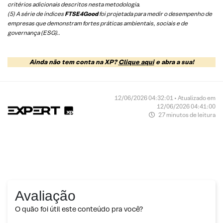
critérios adicionais descritos nesta metodologia.
(5)
A série de índices
FTSE4Good
foi projetada para medir o desempenho de
empresas que demonstram fortes práticas ambientais, sociais e de
governança (ESG).
.
Ainda não tem conta na XP?
Clique aqui
e abra a sua!
12/06/2026 04:32:01 • Atualizado em
12/06/2026 04:41:00
27 minutos de leitura
Avaliação
O quão foi útil este conteúdo pra você?