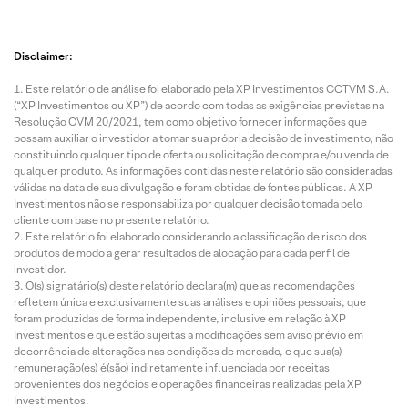
Disclaimer:
Este relatório de análise foi elaborado pela XP Investimentos CCTVM S.A.
(“XP Investimentos ou XP”) de acordo com todas as exigências previstas na
Resolução CVM 20/2021, tem como objetivo fornecer informações que
possam auxiliar o investidor a tomar sua própria decisão de investimento, não
constituindo qualquer tipo de oferta ou solicitação de compra e/ou venda de
qualquer produto. As informações contidas neste relatório são consideradas
válidas na data de sua divulgação e foram obtidas de fontes públicas. A XP
Investimentos não se responsabiliza por qualquer decisão tomada pelo
cliente com base no presente relatório.
Este relatório foi elaborado considerando a classificação de risco dos
produtos de modo a gerar resultados de alocação para cada perfil de
investidor.
O(s) signatário(s) deste relatório declara(m) que as recomendações
refletem única e exclusivamente suas análises e opiniões pessoais, que
foram produzidas de forma independente, inclusive em relação à XP
Investimentos e que estão sujeitas a modificações sem aviso prévio em
decorrência de alterações nas condições de mercado, e que sua(s)
remuneração(es) é(são) indiretamente influenciada por receitas
provenientes dos negócios e operações financeiras realizadas pela XP
Investimentos.