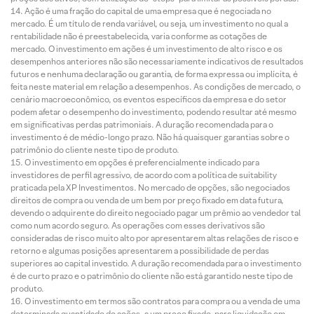
Ação é uma fração do capital de uma empresa que é negociada no
mercado. É um título de renda variável, ou seja, um investimento no qual a
rentabilidade não é preestabelecida, varia conforme as cotações de
mercado. O investimento em ações é um investimento de alto risco e os
desempenhos anteriores não são necessariamente indicativos de resultados
futuros e nenhuma declaração ou garantia, de forma expressa ou implícita, é
feita neste material em relação a desempenhos. As condições de mercado, o
cenário macroeconômico, os eventos específicos da empresa e do setor
podem afetar o desempenho do investimento, podendo resultar até mesmo
em significativas perdas patrimoniais. A duração recomendada para o
investimento é de médio-longo prazo. Não há quaisquer garantias sobre o
patrimônio do cliente neste tipo de produto.
O investimento em opções é preferencialmente indicado para
investidores de perfil agressivo, de acordo com a política de suitability
praticada pela XP Investimentos. No mercado de opções, são negociados
direitos de compra ou venda de um bem por preço fixado em data futura,
devendo o adquirente do direito negociado pagar um prêmio ao vendedor tal
como num acordo seguro. As operações com esses derivativos são
consideradas de risco muito alto por apresentarem altas relações de risco e
retorno e algumas posições apresentarem a possibilidade de perdas
superiores ao capital investido. A duração recomendada para o investimento
é de curto prazo e o patrimônio do cliente não está garantido neste tipo de
produto.
O investimento em termos são contratos para compra ou a venda de uma
determinada quantidade de ações, a um preço fixado, para liquidação em