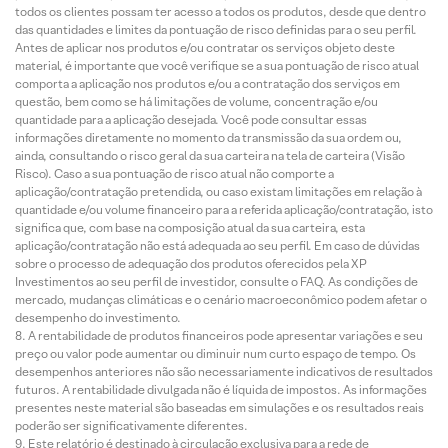
todos os clientes possam ter acesso a todos os produtos, desde que dentro
das quantidades e limites da pontuação de risco definidas para o seu perfil.
Antes de aplicar nos produtos e/ou contratar os serviços objeto deste
material, é importante que você verifique se a sua pontuação de risco atual
comporta a aplicação nos produtos e/ou a contratação dos serviços em
questão, bem como se há limitações de volume, concentração e/ou
quantidade para a aplicação desejada. Você pode consultar essas
informações diretamente no momento da transmissão da sua ordem ou,
ainda, consultando o risco geral da sua carteira na tela de carteira (Visão
Risco). Caso a sua pontuação de risco atual não comporte a
aplicação/contratação pretendida, ou caso existam limitações em relação à
quantidade e/ou volume financeiro para a referida aplicação/contratação, isto
significa que, com base na composição atual da sua carteira, esta
aplicação/contratação não está adequada ao seu perfil. Em caso de dúvidas
sobre o processo de adequação dos produtos oferecidos pela XP
Investimentos ao seu perfil de investidor, consulte o FAQ. As condições de
mercado, mudanças climáticas e o cenário macroeconômico podem afetar o
desempenho do investimento.
A rentabilidade de produtos financeiros pode apresentar variações e seu
preço ou valor pode aumentar ou diminuir num curto espaço de tempo. Os
desempenhos anteriores não são necessariamente indicativos de resultados
futuros. A rentabilidade divulgada não é líquida de impostos. As informações
presentes neste material são baseadas em simulações e os resultados reais
poderão ser significativamente diferentes.
Este relatório é destinado à circulação exclusiva para a rede de