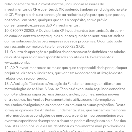
relacionamento da XP Investimentos, incluindo assessores de
investimentos da XP e clientes da XP, podendo também ser divulgado no site
da XP. Fica proibida sua reprodução ou redistribuição para qualquer pessoa,
no todo ou em parte, qualquer que seja o propósito, sem o prévio
consentimento expresso da XP Investimentos.
0800 77 20202. A Ouvidoria da XP Investimentos tem a missão de servir
de canal de contato sempre que os clientes que não se sentirem satisfeitos
com as soluções dadas pela empresa aos seus problemas. O contato pode
ser realizado por meio do telefone: 0800 722 3710.
O custo da operação e a política de cobrança estão definidos nas tabelas
de custos operacionais disponibilizadas no site da XP Investimentos:
www.xpi.com.br.
A XP Investimentos se exime de qualquer responsabilidade por quaisquer
prejuízos, diretos ou indiretos, que venham a decorrer da utilização deste
relatório ou seu conteúdo.
A Avaliação Técnica e a Avaliação de Fundamentos seguem diferentes
metodologias de análise. A Análise Técnica é executada seguindo conceitos
como tendência, suporte, resistência, candles, volumes, médias móveis
entre outros. Já a Análise Fundamentalista utiliza como informação os
resultados divulgados pelas companhias emissoras e suas projeções. Desta
forma, as opiniões dos Analistas Fundamentalistas, que buscam os melhores
retornos dadas as condições de mercado, o cenário macroeconômico e os
eventos específicos da empresa e do setor, podem divergir das opiniões dos
Analistas Técnicos, que visam identificar os movimentos mais prováveis dos
preços dos ativos, com utilização de “stops” para limitar as possíveis perdas.