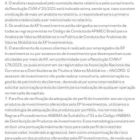
O analista responsável pelo conteúdo deste relatório e pelo cumprimento
da Resolução CVM nº 20/2021 está indicado acima, sendo que, caso constem
a indicação de mais um analista no relatório, o responsável será o primeiro
analista credenciado a ser mencionado no relatório.
Os analistas da XP Investimentos estão obrigados ao cumprimento de
todas as regras previstas no Código de Conduta da APIMEC Brasil para o
Analista de Valores Mobiliários e na Política de Conduta dos Analistas de
Valores Mobiliários da XP Investimentos.
O atendimento de nossos clientes é realizado por empregados da XP
Investimentos ou por assessores de investimento que desempenham suas
atividades por meio da XP, em conformidade com a Resolução CVM nº
178/2023, os quais encontram-se registrados na Associação Nacional das
Corretoras e Distribuidoras de Títulos e Valores Mobiliários – ANCORD. O
assessor de investimento não pode realizar consultoria, administração ou
gestão de patrimônio de clientes, devendo atuar como intermediário e
solicitar autorização prévia do cliente para a realização de qualquer operação
no mercado de capitais.
Para fins de verificação da adequação do perfil do investidor aos serviços e
produtos de investimento oferecidos pela XP Investimentos, utilizamos a
metodologia de adequação dos produtos por portfólio, nos termos das
Regras e Procedimentos ANBIMA de Suitability nº 01 e do Código ANBIMA
de Distribuição de Produtos de Investimento. Essa metodologia consiste em
atribuir uma pontuação máxima de risco para cada perfil de investidor
(conservador, moderado e agressivo), bem como uma pontuação de risco
para cada um dos produtos oferecidos pela XP Investimentos, de modo que