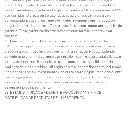
prazo determinado. O prazo do contrato a Termo é livremente escolhido
pelos investidores, obedecendo o prazo mínimo de 16 dias e máximo de 999
dias corridos. O preço será o valor da ação adicionado de uma parcela
correspondente aos juros – que são fixados livremente em mercado, em
função do prazo do contrato. Toda transação a termo requer um depósito de
garantia. Essas garantias são prestadas em duas formas: cobertura ou
margem.
O investimento em Mercados Futuros embute riscos de perdas
patrimoniais significativos. Commodity é um objeto ou determinante de
preço de um contrato futuro ou outro instrumento derivativo, podendo
consubstanciar um índice, uma taxa, um valor mobiliário ou produto físico. É
um investimento de risco muito alto, que contempla a possibilidade de
oscilação de preço devido à utilização de alavancagem financeira. A duração
recomendada para o investimento é de curto prazo e o patrimônio do cliente
não está garantido neste tipo de produto. As condições de mercado,
mudanças climáticas e o cenário macroeconômico podem afetar o
desempenho do investimento.
ESTA INSTITUIÇÃO É ADERENTE AO CÓDIGO ANBIMA DE
DISTRIBUIÇÃO DE PRODUTOS DE INVESTIMENTO.