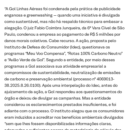
“A Gol Linhas Aéreas foi condenada pela prática de publicidade
enganosa e greenwashing — quando uma iniciativa é divulgada
como sustentável, mas não há respaldo técnico para embasar a
alegação. O juiz Fabio Coimbra Junqueira, da 6ª Vara Cível de São
Paulo, condenou a empresa ao pagamento de R$ 5 milhões por
danos morais coletivos. Cabe recurso. A ação, proposta pelo
Instituto de Defesa do Consumidor (Idec), questionava os
programas “Meu Voo Compensa”, “Rotas 100% Carbono Neutro”
e “Avião Verde da Gol”. Segundo a entidade, por meio desses
programas a Gol associava sua atividade empresarial a
compromissos de sustentabilidade, neutralização de emissões
de carbono e preservação ambiental (processo nº 4069013-
38.2025.8.26.0100). Após uma interpelação do Idec, antes do
ajuizamento da ação, a Gol respondeu aos questionamentos do
órgão e deixou de divulgar as campanhas. Mas a entidade
considerou os esclarecimentos prestados insuficientes, e foi
adiante com o processo. O instituto alegou que os consumidores
eram induzidos a acreditar nos benefícios ambientais divulgados
“sem que lhes fossem disponibilizadas informações claras,
adequadas e suficientes acerca da metodologia de cálculo das