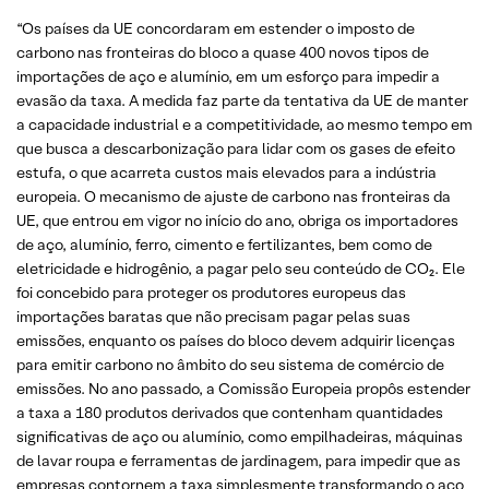
“Os países da UE concordaram em estender o imposto de
carbono nas fronteiras do bloco a quase 400 novos tipos de
importações de aço e alumínio, em um esforço para impedir a
evasão da taxa. A medida faz parte da tentativa da UE de manter
a capacidade industrial e a competitividade, ao mesmo tempo em
que busca a descarbonização para lidar com os gases de efeito
estufa, o que acarreta custos mais elevados para a indústria
europeia. O mecanismo de ajuste de carbono nas fronteiras da
UE, que entrou em vigor no início do ano, obriga os importadores
de aço, alumínio, ferro, cimento e fertilizantes, bem como de
eletricidade e hidrogênio, a pagar pelo seu conteúdo de CO₂. Ele
foi concebido para proteger os produtores europeus das
importações baratas que não precisam pagar pelas suas
emissões, enquanto os países do bloco devem adquirir licenças
para emitir carbono no âmbito do seu sistema de comércio de
emissões. No ano passado, a Comissão Europeia propôs estender
a taxa a 180 produtos derivados que contenham quantidades
significativas de aço ou alumínio, como empilhadeiras, máquinas
de lavar roupa e ferramentas de jardinagem, para impedir que as
empresas contornem a taxa simplesmente transformando o aço