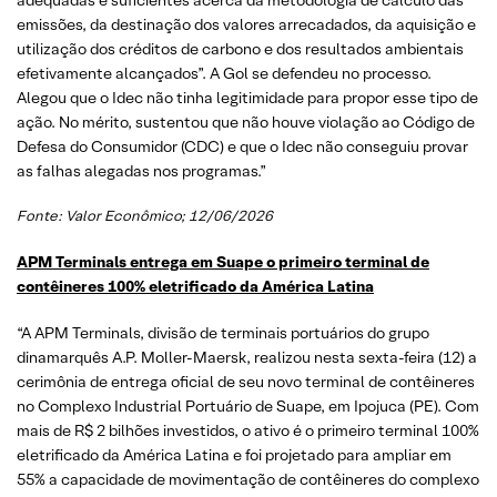
emissões, da destinação dos valores arrecadados, da aquisição e
utilização dos créditos de carbono e dos resultados ambientais
efetivamente alcançados”. A Gol se defendeu no processo.
Alegou que o Idec não tinha legitimidade para propor esse tipo de
ação. No mérito, sustentou que não houve violação ao Código de
Defesa do Consumidor (CDC) e que o Idec não conseguiu provar
as falhas alegadas nos programas.”
Fonte: Valor Econômico; 12/06/2026
APM Terminals entrega em Suape o primeiro terminal de
contêineres 100% eletrificado da América Latina
“A APM Terminals, divisão de terminais portuários do grupo
dinamarquês A.P. Moller-Maersk, realizou nesta sexta-feira (12) a
cerimônia de entrega oficial de seu novo terminal de contêineres
no Complexo Industrial Portuário de Suape, em Ipojuca (PE). Com
mais de R$ 2 bilhões investidos, o ativo é o primeiro terminal 100%
eletrificado da América Latina e foi projetado para ampliar em
55% a capacidade de movimentação de contêineres do complexo