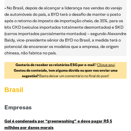
• No Brasil, depois de alcançar a liderança nas vendas do varejo
de automóveis do país, a BYD terá o desafio de manter o posto
após o retorno do imposto de importação cheio, de 35%, para os
kits CKD (veículos importados totalmente desmontados) e SKD
(carros importados parcialmente montados) – segundo Alexandre
Baldy, vice-presidente sênior da BYD no Brasil, a medida terá o
potencial de encarecer os modelos que a empresa, de origem
chinesa, não fabrica no país.
Gostaria de receber os relatórios ESG por e-mail
?
Clique aqui
.
Gostou do conteúdo, tem alguma dúvida ou quer nos enviar uma
sugestão?
Basta deixar um comentário no final do post!
Brasil
Empresas
Gol é condenada por “greenwashing” e deve pagar R$ 5
milhões por danos morais