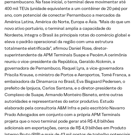
pernambucano. Na fase inicial, o terminal deve movimentar até
400 mil TEUs (unidade equivalente a um contêiner de 20 pés) por
ano, com potencial de conectar Pernambuco a mercados da
América Latina, América do Norte, Europa e Ásia. “Mais do que um
novo ativo portuário, o terminal amplia a capacidade do
Nordeste, integra o Brasil às principais rotas do comércio global e
eleva o padrão operacional da região com uma estrutura
totalmente eletrificada”, afirmou Daniel Rose, diretor-
superintendente da APM Terminals Suape e Pecém.A cerimônia
reuniu o vice-presidente da República, Geraldo Alckmin, a
governadora de Pernambuco, Raquel Lyra, a vice-governadora
Priscila Krause, o ministro de Portos e Aeroportos, Tomé Franca, a
embaixadora da Dinamarca no Brasil, Eva Bisgaard Pedersen, o
prefeito de Ipojuca, Carlos Santana, e o diretor-presidente do
Complexo de Suape, Armando Monteiro Bisneto, entre outras
autoridades e representantes do setor produtivo. Estudo
elaborado pela consultoria A&M Infra e pelo escritório Navarro
Prado Advogados em conjunto com a própria APM Terminals
projeta que o novo terminal pode gerar até R$ 4,8 bilhões
adicionais em exportações, cerca de R$ 4,9 bilhões em Produto
Interno Bruto (PIB) e mais de 43 mil postos de trabalho potenciais