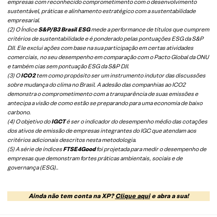
empresas com reconhecido comprometimento com o desenvolvimento
sustentável, práticas e alinhamento estratégico com a sustentabilidade
empresarial.
(2) O Índice
S&P/B3 Brasil ESG
mede a performance de títulos que cumprem
critérios de sustentabilidade e é ponderado pelas pontuações ESG da S&P
DJI. Ele exclui ações com base na sua participação em certas atividades
comerciais, no seu desempenho em comparação com o Pacto Global da ONU
e também cias sem pontuação ESG da S&P DJI.
(3) O
ICO2
tem como propósito ser um instrumento indutor das discussões
sobre mudança do clima no Brasil. A adesão das companhias ao ICO2
demonstra o comprometimento com a transparência de suas emissões e
antecipa a visão de como estão se preparando para uma economia de baixo
carbono.
(4) O objetivo do
IGCT
é ser o indicador do desempenho médio das cotações
dos ativos de emissão de empresas integrantes do IGC que atendam aos
critérios adicionais descritos nesta metodologia.
(5)
A série de índices
FTSE4Good
foi projetada para medir o desempenho de
empresas que demonstram fortes práticas ambientais, sociais e de
governança (ESG).
.
Ainda não tem conta na XP?
Clique aqui
e abra a sua!