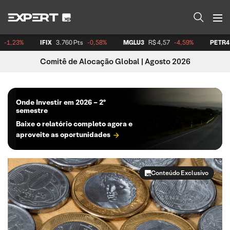
Os melhores conteúdos sobre investimentos, direto da fonte, seja você iniciante ou especialista.
3%
IFIX
3.760 Pts
-0,58%
MGLU3
R$ 4,57
-4,59%
PETR4
R$ 4
Comitê de Alocação Global | Agosto 2026
Onde Investir em 2026 – 2º
semestre
Baixe o relatório completo agora e
aproveite as oportunidades
Conteúdo Exclusivo