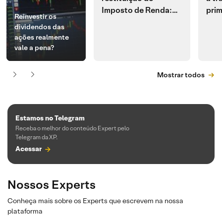
Imposto de Renda:
prim
Reinvestir os
veja como consultar
hist
dividendos das
ações realmente
vale a pena?
Mostrar todos
Estamos no Telegram
Receba o melhor do conteúdo Expert pelo
Telegram da XP.
Acessar
Nossos Experts
Conheça mais sobre os Experts que escrevem na nossa
plataforma