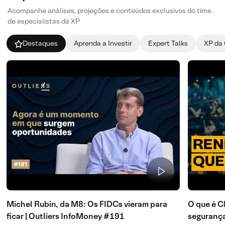
Acompanhe análises, projeções e conteúdos exclusivos do time
de especialistas da XP
Destaques
Aprenda a Investir
Expert Talks
XP da
Michel Rubin, da M8: Os FIDCs vieram para
O que é C
ficar | Outliers InfoMoney #191
seguranç