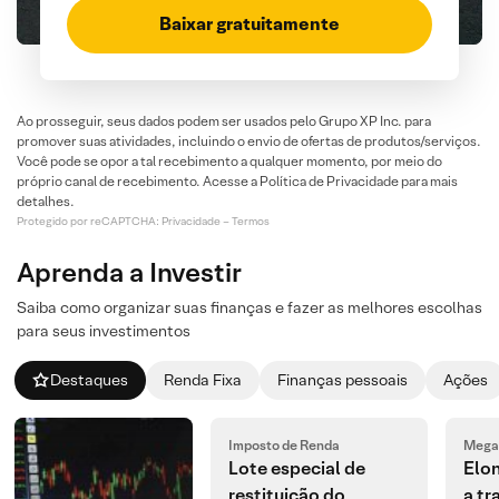
Baixar gratuitamente
Ao prosseguir, seus dados podem ser usados pelo Grupo XP Inc. para
promover suas atividades, incluindo o envio de ofertas de produtos/serviços.
Você pode se opor a tal recebimento a qualquer momento, por meio do
próprio canal de recebimento. Acesse a Política de Privacidade para mais
detalhes.
Protegido por reCAPTCHA:
Privacidade
–
Termos
Aprenda a Investir
Saiba como organizar suas finanças e fazer as melhores escolhas
para seus investimentos
Destaques
Renda Fixa
Finanças pessoais
Ações
Imposto de Renda
Megai
Lote especial de
Elo
restituição do
a tr