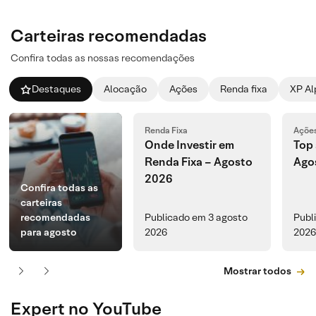
Carteiras recomendadas
Confira todas as nossas recomendações
Destaques
Alocação
Ações
Renda fixa
XP Al
Renda Fixa
Açõe
Onde Investir em
Top 
Renda Fixa – Agosto
Ago
2026
Confira todas as
carteiras
recomendadas
Publicado em 3 agosto
Publ
para agosto
2026
2026
Mostrar todos
Expert no YouTube