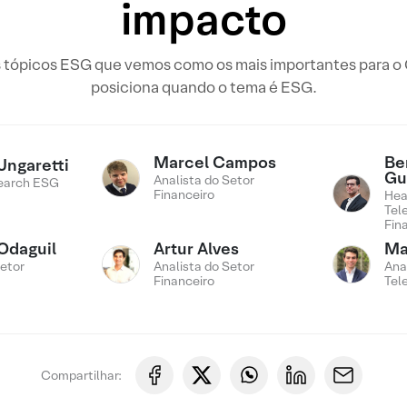
impacto
s tópicos ESG que vemos como os mais importantes para 
posiciona quando o tema é ESG.
Marcel Campos
Be
Ungaretti
Gu
Analista do Setor
earch ESG
Financeiro
Hea
Tel
Fin
Odaguil
Artur Alves
Ma
Setor
Analista do Setor
Ana
Financeiro
Tel
Compartilhar: