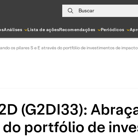
Buscar
os
Análises
Lista de ações
Recomendações
Periódicos
Apr
ndo os pilares S e E através do portfólio de investimentos de impacto
2D (G2DI33): Abraça
s do portfólio de inv