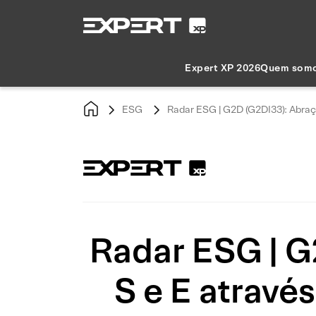
Expert XP 2026
Quem som
ESG
Radar ESG | G2D (G2DI33): Abraça
Radar ESG | G
S e E atravé