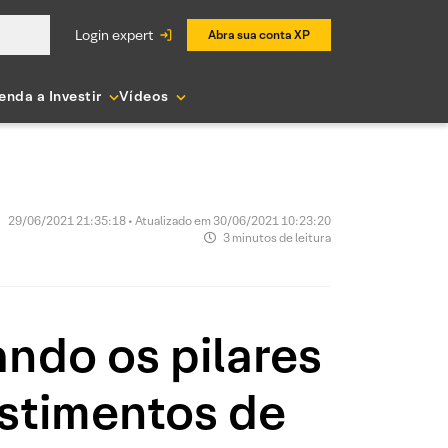
login expert
Abra sua conta XP
enda a Investir
Vídeos
29/06/2021 21:35:18 • Atualizado em 30/06/2021 10:23:20
3 minutos de leitura
ndo os pilares
estimentos de