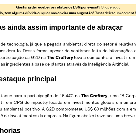
Gostaria de receber os relatórios ESG por e-mail
?
Clique aqui
.
o, tem alguma dúvida ou quer nos enviar uma sugestão?
Basta deixar um comentári
s ainda assim importante de abraçar
de tecnologia, já que a pegada ambiental direta do setor é relat
onsiderá-lo. Dessa forma, apesar de sentirmos falta de informações
 participação da G2D na
The Craftory
leva a companhia a investir em
s ingredientes à base de plantas através da Inteligência Artificial.
staque principal
taque para a participação de 16,44% na
The Craftory
, uma “B Corp
tir em CPG de impacto) focada em investimentos globais em empr
 ou ambiental positivo. A G2D comprometeu US$ 60 milhões com a em
itê de investimentos da empresa. Na figura abaixo trazemos uma breve v
horias