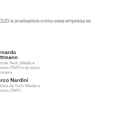
o G2D e analisamos como essa empresa se
rnardo
ttmann
d de Tech, Media e
ecom (TMT) e do setor
anceiro
rco Nardini
lista de Tech, Media e
ecom (TMT)