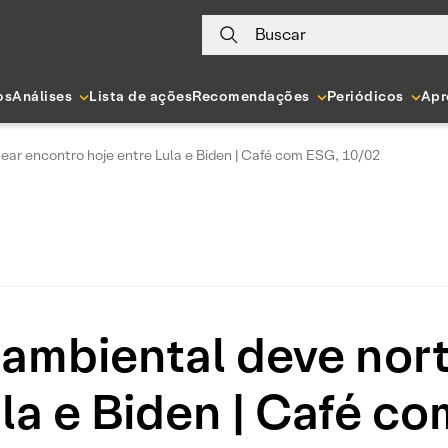
Buscar
os
Análises
Lista de ações
Recomendações
Periódicos
Apr
ar encontro hoje entre Lula e Biden | Café com ESG, 10/02
ambiental deve nort
ula e Biden | Café c