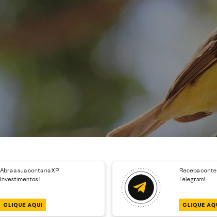
Abra a sua conta na XP
Receba conteú
Investimentos!
Telegram!
CLIQUE AQUI
CLIQUE AQ