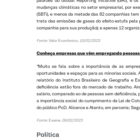
padrões do Global Reporting Initiative (GRI), e
mudanças climáticas no setor empresarial, por ex
(SBTi), e menos da metade das 82 companhias tem a
trata das emissões de gases do efeito estufa pela
companhia para sua produção); e apenas 12 organiz
Fonte:
Valor Econômico,
10/02/2023
Conheça empresas que vêm empregando pessoas c
“Muito se fala sobre a importância de as empre
oportunidades e espaços para as minorias sociais.
relatório do Instituto Brasileiro de Geografia 
deficiência estão fora do mercado de trabalho. A
salário, comparado ao de pessoas sem deficiência,
a importância social do cumprimento da Lei de Cot
do público PcD. Alicerce e Atento, em parceria; Se
Fonte:
Exame,
09/02/2023
Política