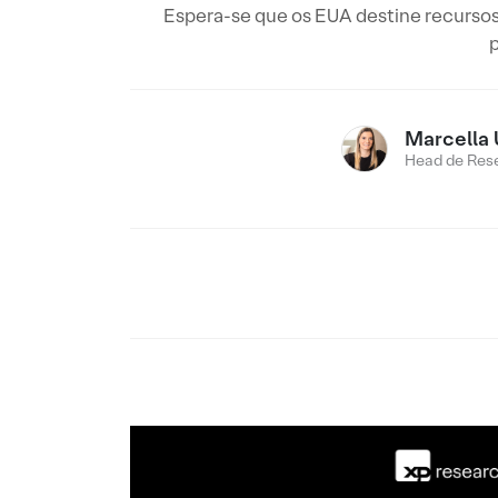
Espera-se que os EUA destine recurso
p
Marcella 
Head de Res