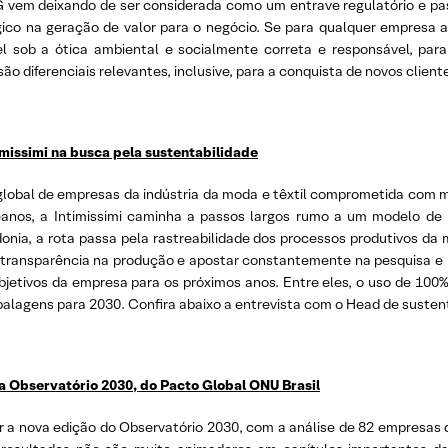
SG vem deixando de ser considerada como um entrave regulatório e p
gico na geração de valor para o negócio. Se para qualquer empresa 
 sob a ótica ambiental e socialmente correta e responsável, para 
o diferenciais relevantes, inclusive, para a conquista de novos cliente
imissimi na busca pela sustentabilidade
 global de empresas da indústria da moda e têxtil comprometida com 
eanos, a Intimissimi caminha a passos largos rumo a um modelo de 
onia, a rota passa pela rastreabilidade dos processos produtivos da 
transparência na produção e apostar constantemente na pesquisa e 
bjetivos da empresa para os próximos anos. Entre eles, o uso de 100
embalagens para 2030. Confira abaixo a entrevista com o Head de sustent
 Observatório 2030, do Pacto Global ONU Brasil
r a nova edição do Observatório 2030, com a análise de 82 empresas 