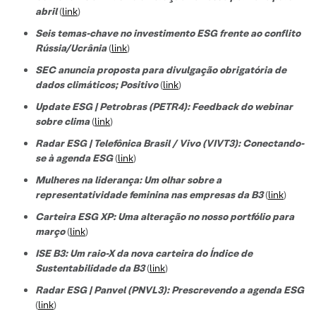
abril
(
link
)
Seis temas-chave no investimento ESG frente ao conflito
Rússia/Ucrânia
(
link
)
SEC anuncia proposta para divulgação obrigatória de
dados climáticos; Positivo
(
link
)
Update ESG | Petrobras (PETR4): Feedback do webinar
sobre clima
(
link
)
Radar ESG | Telefônica Brasil / Vivo (VIVT3): Conectando-
se à agenda ESG
(
link
)
Mulheres na liderança: Um olhar sobre a
representatividade feminina nas empresas da B3
(
link
)
Carteira ESG XP: Uma alteração no nosso portfólio para
março
(
link
)
ISE B3: Um raio-X da nova carteira do Índice de
Sustentabilidade da B3
(
link
)
Radar ESG | Panvel (PNVL3): Prescrevendo a agenda ESG
(
link
)