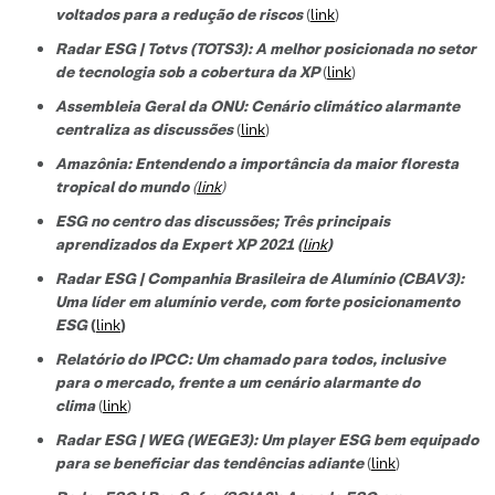
voltados para a redução de riscos
(
link
)
Radar ESG | Totvs (TOTS3): A melhor posicionada no setor
de tecnologi
a sob a cobertura da XP
(
link
)
Assembleia Geral da ONU: Cenário climático alarmante
centraliza as discussões
(
link
)
Amazônia: Entendendo a importância da maior floresta
tropical do mundo
(
link
)
ESG no centro das discussões; Três principais
aprendizados da Expert XP 2021 (
link
)
Radar ESG | Companhia Brasileira de Alumínio (CBAV3):
Uma líder em alumínio verde, com forte posicionamento
ESG
(
link
)
Relatório do IPCC: Um chamado para todos, inclusive
para o mercado, frente a um cenário alarmante do
clima
(
link
)
Radar ESG | WEG (WEGE3): Um player ESG bem equipado
para se beneficiar das tendências adiante
(
link
)