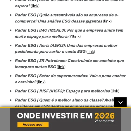
espera?
(
link
)
Radar ESG | Quão sustentáveis são as empresas de e-
commerce? Uma análise ESG dessas gigantes
(
link
)
Radar ESG | IMC (MEAL3): Por que a empresa ainda tem
muito espaço para melhorar?
(
link
)
Radar ESG | Aeris (AERI3): Uma das empresas melhor
posicionada para surfar o vento ESG
(
link
)
Radar ESG | 3R Petroleum: Construindo um caminho que
incorpora metas ESG
(
link
)
Radar ESG | Setor de supermercados: Vale a pena encher
o carrinho?
(
link
)
Radar ESG | JHSF (JHSF3): Espaço para melhorias
(
link
)
Radar ESG | Quem é o melhor aluno da classe? Avaliando
os líderes em ESG dentre as empresas de educação no
Brasil
(
link
)
Panorama do marco regulatório de investimentos ESG no
Brasil
(
link
)