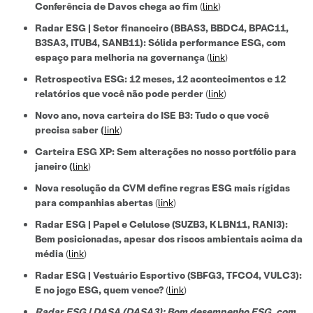
Conferência de Davos chega ao fim
(
link
)
Radar ESG | Setor financeiro (BBAS3, BBDC4, BPAC11,
B3SA3, ITUB4, SANB11): Sólida performance ESG, com
espaço para melhoria na governança
(
link
)
Retrospectiva ESG: 12 meses, 12 acontecimentos e 12
relatórios que você não pode perder
(
link
)
Novo ano, nova carteira do ISE B3: Tudo o que você
precisa saber
(
link
)
Carteira ESG XP: Sem alterações no nosso portfólio para
janeiro (
link
)
Nova resolução da CVM define regras ESG mais rígidas
para companhias abertas
(
link
)
Radar ESG | Papel e Celulose (SUZB3, KLBN11, RANI3):
Bem posicionadas, apesar dos riscos ambientais acima da
média
(
link
)
Radar ESG | Vestuário Esportivo (SBFG3, TFCO4, VULC3):
E no jogo ESG, quem vence?
(
link
)
Radar ESG | DASA (DASA3): Bom desempenho ESG, com