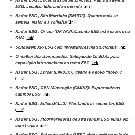
ESG; Localiza liderando a corrida
(
link
)
Radar ESG | São Martinho (SMTO3): Quanto mais se
semeia, maior é a colheita
(
link
)
Radar ESG | Orizon (ORVR3): Quando ESG está escrito no
DNA
(
link
)
Sondagem XP/ESG com investidores institucionais
(
link
)
O melhor dos dois mundos: Seleção de 10 BDRs para
exposição internacional ao tema ESG
(
link
)
Radar ESG | Enjoei (ENJU3): O usado é o novo “novo”?
(
link
)
Radar ESG | CSN Mineração (CMIN3): Explorando os
campos ESG
(
link
)
Radar ESG | Jalles (JALL3): Plantando as sementes ESG
(
link
)
Radar ESG | Incorporadoras de alta renda: ESG ainda em
construção
(
link
)
Radar ESG | Setor de saúde: O ESG ainda está na sala de