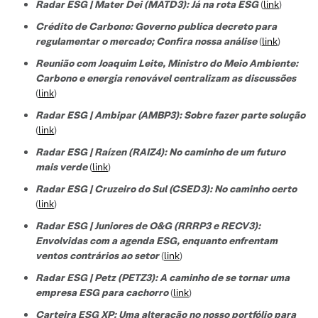
Radar ESG | Mater Dei (MATD3): Já na rota ESG
(
link
)
Crédito de Carbono: Governo publica decreto para
regulamentar o mercado; Confira nossa análise
(
link
)
Reunião com Joaquim Leite, Ministro do Meio Ambiente:
Carbono e energia renovável centralizam as discussões
(
link
)
Radar ESG | Ambipar (AMBP3): Sobre fazer parte solução
(
link
)
Radar ESG | Raízen (RAIZ4): No caminho de um futuro
mais verde
(
link
)
Radar ESG | Cruzeiro do Sul (CSED3): No caminho certo
(
link
)
Radar ESG | Juniores de O&G (RRRP3 e RECV3):
Envolvidas com a agenda ESG, enquanto enfrentam
ventos contrários ao setor
(
link
)
Radar ESG | Petz (PETZ3): A caminho de se tornar uma
empresa ESG para cachorro
(
link
)
Carteira ESG XP: Uma alteração no nosso portfólio para