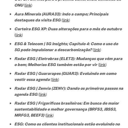
ONU
(
link
)
Aura Minerals (AURA33): Indo a campo; Principais
destaques da visita ESG
(
link
)
Carteira ESG XP: Duas alterações para o mês de outubro
(
link
)
ESG & Telecom | 5G Insights; Capítulo 4: Como o uso do
5G pode impulsionar a descarbonização?
(
link
)
Radar ESG | Eletrobras (ELET3): Mudanças que vêm para
o bem; Melhorias ESG também estão por vir
(
link
)
Radar ESG | Guararapes (GUAR3): Evoluindo em como
vestir essa agenda
(
link
)
Radar ESG | Zenvia (ZENV): Dando os primeiros passos na
agenda ESG
(
link
)
Radar ESG | Frigoríficos brasileiros: Em busca de maior
sustentabilidade e melhor governança (BRFS3, JBSS3,
MRFG3, BEEF3)
(
link
)
ESG: Como os clientes institucionais estão evoluindo no