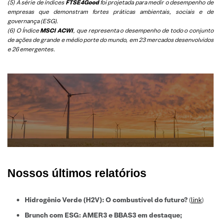
(5)
A série de índices
FTSE4Good
foi projetada para medir o desempenho de
empresas que demonstram fortes práticas ambientais, sociais e de
governança (ESG).
(6)
O Índice
MSCI ACWI
, que representa o desempenho de todo o conjunto
de ações de grande e médio porte do mundo, em 23 mercados desenvolvidos
e 26 emergentes.
Nossos últimos relatórios
Hidrogênio Verde (H2V): O combustível do futuro?
(
link
)
Brunch com ESG: AMER3 e BBAS3 em destaque;