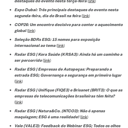
destaques do evento nesta terça-feira
(
link
)
Expo Dubai: Três principais destaques do evento nesta
segunda-feira, dia do Brasil na feira
(
link
)
COP26: Um encontro decisivo para conter o aquecimento
global
(
link
)
Seleção BDRs ESG​: 15 nomes para exposição
internacional ao tema
(
link
)
Radar ESG | Kora Saúde (KRSA3): Ainda há um caminho a
ser percorrido
(
link
)
Radar ESG | Empresas de Autopeças: Preparando a
estrada ESG; Governança e segurança em primeiro lugar
(
link
)
Radar ESG | Unifique (FIQE3) e Brisanet (BRIT3): O que as
empresas de telecomunicações brasileiras têm feito?
(
link
)
Radar ESG | Natura&Co. (NTCO3): Não é apenas
maquiagem; ESG é uma realidade!
(
link
)
Vale (VALE3): Feedback do Webinar ESG; Todos os olhos