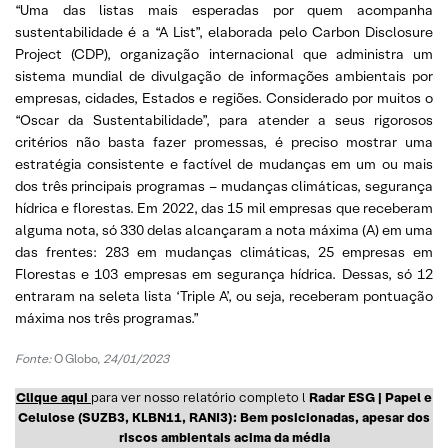
“Uma das listas mais esperadas por quem acompanha
sustentabilidade é a “A List”, elaborada pelo Carbon Disclosure
Project (CDP), organização internacional que administra um
sistema mundial de divulgação de informações ambientais por
empresas, cidades, Estados e regiões. Considerado por muitos o
“Oscar da Sustentabilidade”, para atender a seus rigorosos
critérios não basta fazer promessas, é preciso mostrar uma
estratégia consistente e factível de mudanças em um ou mais
dos três principais programas – mudanças climáticas, segurança
hídrica e florestas. Em 2022, das 15 mil empresas que receberam
alguma nota, só 330 delas alcançaram a nota máxima (A) em uma
das frentes: 283 em mudanças climáticas, 25 empresas em
Florestas e 103 empresas em segurança hídrica. Dessas, só 12
entraram na seleta lista ‘Triple A’, ou seja, receberam pontuação
máxima nos três programas.”
Fonte:
O Globo,
24/01/2023
Clique aqui
para ver nosso relatório completo l
Radar ESG | Papel e
Celulose (SUZB3, KLBN11, RANI3): Bem posicionadas, apesar dos
riscos ambientais acima da média