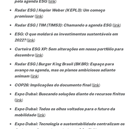
pela agenda ESG
(
link
)
Radar ESG | Kepler Weber (KEPL3): Um começo
promissor
(
link
)
Radar ESG | TIM (TIMS3): Chamando a agenda ESG
(
link
)
ESG: O que moldará os investimentos sustentáveis em
2022?
(
link
)
Carteira ESG XP: Sem alterações em nosso portfólio para
dezembro
(
link
)
Radar ESG | Burger King Brasil (BKBR): Espaço para
avanço na agenda, mas os planos ambiciosos adiante
animam
(
link
)
COP26: Implicações do documento final
(
link
)
Expo Dubai: Buscando soluções diante de recursos finitos
(
link
)
Expo Dubai: Todos os olhos voltados para o futuro da
mobilidade
(
link
)
Expo Dubai: Tecnologia e sustentabilidade centralizam os