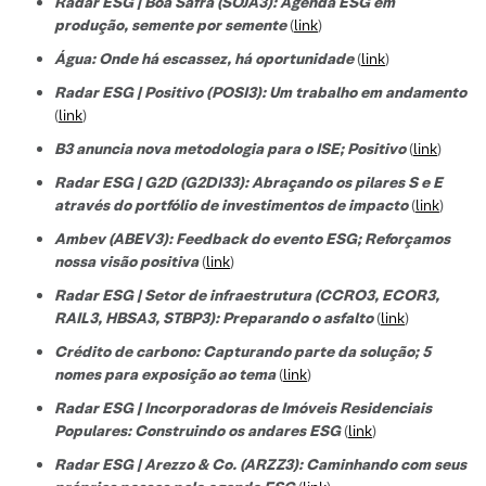
Radar ESG | Boa Safra (SOJA3): Agenda ESG em
produção, semente por semente
(
link
)
Água: Onde há escassez, há oportunidade
(
link
)
Radar ESG | Positivo (POSI3): Um trabalho em andamento
(
link
)
B3 anuncia nova metodologia para o ISE; Positivo
(
link
)
Radar ESG | G2D (G2DI33): Abraçando os pilares S e E
através do portfólio de investimentos de impacto
(
link
)
Ambev (ABEV3): Feedback do evento ESG; Reforçamos
nossa visão positiva
(
link
)
Radar ESG | Setor de infraestrutura (CCRO3, ECOR3,
RAIL3, HBSA3, STBP3): Preparando o asfalto
(
link
)
Crédito de carbono: Capturando parte da solução; 5
nomes para exposição ao tema
(
link
)
Radar ESG | Incorporadoras de Imóveis Residenciais
Populares: Construindo os andares ESG
(
link
)
Radar ESG | Arezzo & Co. (ARZZ3): Caminhando com seus