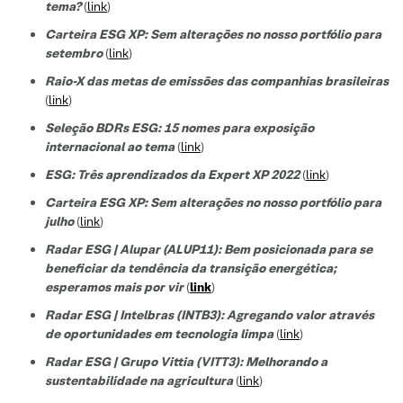
tema?
(
link
)
Carteira ESG XP: Sem alterações no nosso portfólio para
setembro
(
link
)
Raio-X das metas de emissões das companhias brasileiras
(
link
)
Seleção BDRs ESG​: 15 nomes para exposição
internacional ao tema
(
link
)
ESG: Três aprendizados da Expert XP 2022
(
link
)
Carteira ESG XP: Sem alterações no nosso portfólio para
julho
(
link
)
Radar ESG | Alupar (ALUP11): Bem posicionada para se
beneficiar da tendência da transição energética;
esperamos mais por vir
(
link
)
Radar ESG | Intelbras (INTB3):
Agregando valor através
de oportunidades em tecnologia limpa
(
link
)
Radar ESG |
Grupo Vittia (VITT3):
Melhorando a
sustentabilidade na agricultura
(
link
)