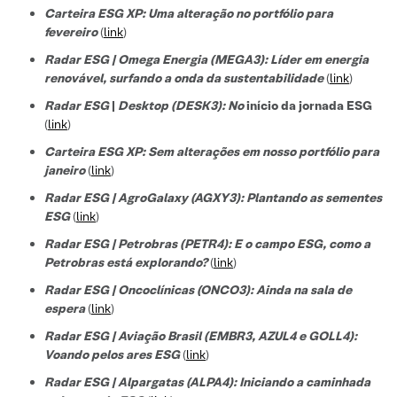
Carteira ESG XP: Uma alteração no portfólio para
fevereiro
(
link
)
Radar ESG | Omega Energia (MEGA3): Líder em energia
renovável, surfando a onda da sustentabilidade
(
link
)
Radar ESG
|
Desktop (DESK3): No
início da jornada ESG
(
link
)
Carteira ESG XP: Sem alterações em nosso portfólio para
janeiro
(
link
)
Radar ESG | AgroGalaxy (AGXY3): Plantando as sementes
ESG
(
link
)
Radar ESG | Petrobras (PETR4): E o campo ESG, como a
Petrobras está explorando?
(
link
)
Radar ESG | Oncoclínicas (ONCO3): Ainda na sala de
espera
(
link
)
Radar ESG | Aviação Brasil (EMBR3, AZUL4 e GOLL4):
Voando pelos ares ESG
(
link
)
Radar ESG | Alpargatas (ALPA4): Iniciando a caminhada