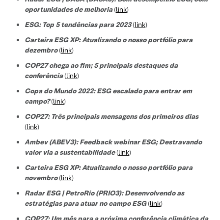
oportunidades de melhoria
(
link
)
ESG: Top 5 tendências para 2023
(
link
)
Carteira ESG XP: Atualizando o nosso portfólio para
dezembro
(
link
)
COP27 chega ao fim; 5 principais destaques da
conferência
(
link
)
Copa do Mundo 2022: ESG escalado para entrar em
campo?
(
link
)
COP27: Três principais mensagens dos primeiros dias
(
link
)
Ambev (ABEV3): Feedback webinar ESG; Destravando
valor via a sustentabilidade
(
link
)
Carteira ESG XP: Atualizando o nosso portfólio para
novembro
(
link
)
Radar ESG | PetroRio (PRIO3): Desenvolvendo as
estratégias para atuar no campo ESG
(
link
)
COP27: Um mês para a próxima conferência climática da