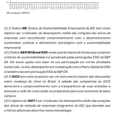
(1) O Índice
ISE
(Índice de Sustentabilidade Empresarial da B3) tem como
objetivo ser o indicador do desempenho médio das cotações dos ativos de
empresas com reconhecido comprometimento com o desenvolvimento
sustentável, práticas e alinhamento estratégico com a sustentabilidade
empresarial.
(2) O Índice
S&P/B3 Brasil ESG
mede a performance de títulos que cumprem
critérios de sustentabilidade e é ponderado pelas pontuações ESG da S&P
DJI. Ele exclui ações com base na sua participação em certas atividades
comerciais, no seu desempenho em comparação com o Pacto Global da ONU
e também cias sem pontuação ESG da S&P DJI.
(3) O
ICO2
tem como propósito ser um instrumento indutor das discussões
sobre mudança do clima no Brasil. A adesão das companhias ao ICO2
demonstra o comprometimento com a transparência de suas emissões e
antecipa a visão de como estão se preparando para uma economia de baixo
carbono.
(4) O objetivo do
IGCT
é ser o indicador do desempenho médio das cotações
dos ativos de emissão de empresas integrantes do IGC que atendam aos
critérios adicionais descritos nesta metodologia.