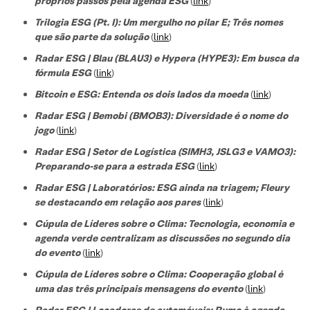
próprios passos pela agenda ESG
(
link
)
Trilogia ESG (Pt. I): Um mergulho no pilar E; Três nomes
que são parte da solução
(
link
)
Radar ESG | Blau (BLAU3) e Hypera (HYPE3): Em busca da
fórmula ESG
(
link
)
Bitcoin e ESG: Entenda os dois lados da moeda
(
link
)
Radar ESG | Bemobi (BMOB3): Diversidade é o nome do
jogo
(
link
)
Radar ESG | Setor de Logística (SIMH3, JSLG3 e VAMO3):
Preparando-se para a estrada ESG
(
link
)
Radar ESG | Laboratórios: ESG ainda na triagem; Fleury
se destacando em relação aos pares
(
link
)
Cúpula de Líderes sobre o Clima: Tecnologia, economia e
agenda verde centralizam as discussões no segundo dia
do evento
(
link
)
Cúpula de Líderes sobre o Clima: Cooperação global é
uma das três principais mensagens do evento
(
link
)
Radar ESG | Locadoras de automóveis: Rumo à agenda