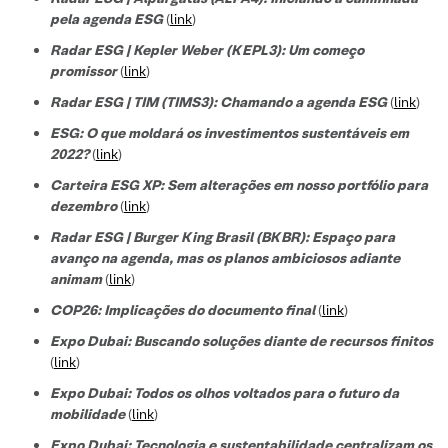
pela agenda ESG
(
link
)
Radar ESG | Kepler Weber (KEPL3): Um começo
promissor
(
link
)
Radar ESG | TIM (TIMS3): Chamando a agenda ESG
(
link
)
ESG: O que moldará os investimentos sustentáveis em
2022?
(
link
)
Carteira ESG XP: Sem alterações em nosso portfólio para
dezembro
(
link
)
Radar ESG | Burger King Brasil (BKBR): Espaço para
avanço na agenda, mas os planos ambiciosos adiante
animam
(
link
)
COP26: Implicações do documento final
(
link
)
Expo Dubai: Buscando soluções diante de recursos finitos
(
link
)
Expo Dubai: Todos os olhos voltados para o futuro da
mobilidade
(
link
)
Expo Dubai: Tecnologia e sustentabilidade centralizam os