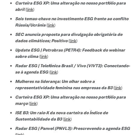
Carteira ESG XP: Uma alteração no nosso portfólio para
abril
(
link
)
Seis temas-chave no investimento ESG frente ao conflito
Rússia/Ucrânia
(
link
)
SEC anuncia proposta para divulgação obrigatória de
dados climáticos; Positivo
(
link
)
Update ESG | Petrobras (PETR4): Feedback do webinar
sobre clima
(
link
)
Radar ESG | Telefônica Brasil / Vivo (VIVT3): Conectando-
se à agenda ESG
(
link
)
Mulheres na liderança: Um olhar sobre a
representatividade feminina nas empresas da B3
(
link
)
Carteira ESG XP: Uma alteração no nosso portfólio para
março
(
link
)
ISE B3: Um raio-X da nova carteira do Índice de
Sustentabilidade da B3
(
link
)
Radar ESG | Panvel (PNVL3): Prescrevendo a agenda ESG
(
link
)