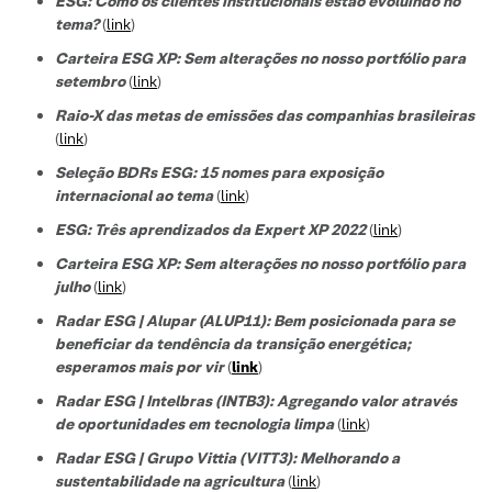
ESG: Como os clientes institucionais estão evoluindo no
tema?
(
link
)
Carteira ESG XP: Sem alterações no nosso portfólio para
setembro
(
link
)
Raio-X das metas de emissões das companhias brasileiras
(
link
)
Seleção BDRs ESG​: 15 nomes para exposição
internacional ao tema
(
link
)
ESG: Três aprendizados da Expert XP 2022
(
link
)
Carteira ESG XP: Sem alterações no nosso portfólio para
julho
(
link
)
Radar ESG | Alupar (ALUP11): Bem posicionada para se
beneficiar da tendência da transição energética;
esperamos mais por vir
(
link
)
Radar ESG | Intelbras (INTB3):
Agregando valor através
de oportunidades em tecnologia limpa
(
link
)
Radar ESG |
Grupo Vittia (VITT3):
Melhorando a
sustentabilidade na agricultura
(
link
)