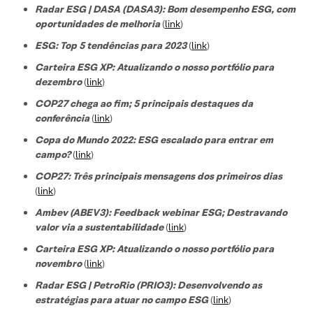
Radar ESG | DASA (DASA3): Bom desempenho ESG, com
oportunidades de melhoria
(
link
)
ESG: Top 5 tendências para 2023
(
link
)
Carteira ESG XP: Atualizando o nosso portfólio para
dezembro
(
link
)
COP27 chega ao fim; 5 principais destaques da
conferência
(
link
)
Copa do Mundo 2022: ESG escalado para entrar em
campo?
(
link
)
COP27: Três principais mensagens dos primeiros dias
(
link
)
Ambev (ABEV3): Feedback webinar ESG; Destravando
valor via a sustentabilidade
(
link
)
Carteira ESG XP: Atualizando o nosso portfólio para
novembro
(
link
)
Radar ESG | PetroRio (PRIO3): Desenvolvendo as
estratégias para atuar no campo ESG
(
link
)