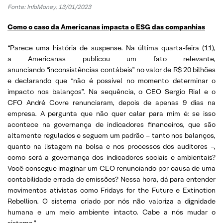
Fonte: InfoMoney, 13/01/2023
Como o caso da Americanas impacta o ESG das companhias
“Parece uma história de suspense. Na última quarta-feira (11),
a Americanas publicou um fato relevante,
anunciando “inconsistências contábeis” no valor de R$ 20 bilhões
e declarando que “não é possível no momento determinar o
impacto nos balanços”. Na sequência, o CEO Sergio Rial e o
CFO André Covre renunciaram, depois de apenas 9 dias na
empresa. A pergunta que não quer calar para mim é: se isso
acontece na governança de indicadores financeiros, que são
altamente regulados e seguem um padrão – tanto nos balanços,
quanto na listagem na bolsa e nos processos dos auditores –,
como será a governança dos indicadores sociais e ambientais?
Você consegue imaginar um CEO renunciando por causa de uma
contabilidade errada de emissões? Nessa hora, dá para entender
movimentos ativistas como Fridays for the Future e Extinction
Rebellion. O sistema criado por nós não valoriza a dignidade
humana e um meio ambiente intacto. Cabe a nós mudar o
sistema.”