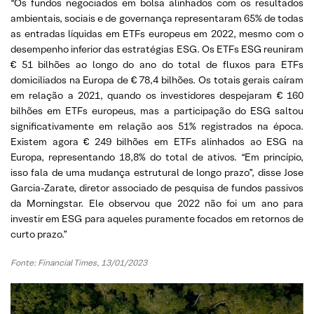
“Os fundos negociados em bolsa alinhados com os resultados
ambientais, sociais e de governança representaram 65% de todas
as entradas líquidas em ETFs europeus em 2022, mesmo com o
desempenho inferior das estratégias ESG. Os ETFs ESG reuniram
€ 51 bilhões ao longo do ano do total de fluxos para ETFs
domiciliados na Europa de € 78,4 bilhões. Os totais gerais caíram
em relação a 2021, quando os investidores despejaram € 160
bilhões em ETFs europeus, mas a participação do ESG saltou
significativamente em relação aos 51% registrados na época.
Existem agora € 249 bilhões em ETFs alinhados ao ESG na
Europa, representando 18,8% do total de ativos. “Em princípio,
isso fala de uma mudança estrutural de longo prazo”, disse Jose
Garcia-Zarate, diretor associado de pesquisa de fundos passivos
da Morningstar. Ele observou que 2022 não foi um ano para
investir em ESG para aqueles puramente focados em retornos de
curto prazo.”
Fonte: Financial Times, 13/01/2023