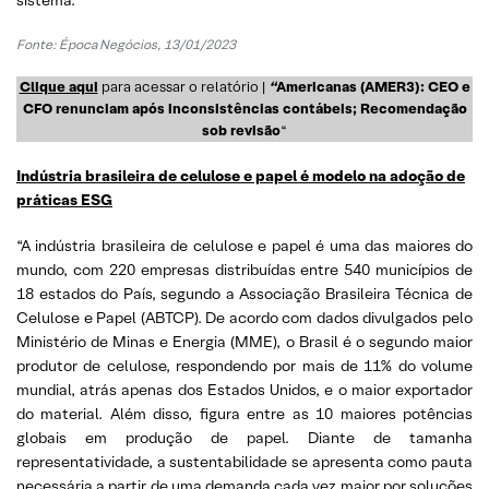
Fonte: Época Negócios, 13/01/2023
Clique aqui
para acessar o relatório |
“
Americanas (AMER3): CEO e
CFO renunciam após inconsistências contábeis; Recomendação
sob revisão
“
Indústria brasileira de celulose e papel é modelo na adoção de
práticas ESG
“A indústria brasileira de celulose e papel é uma das maiores do
mundo, com 220 empresas distribuídas entre 540 municípios de
18 estados do País, segundo a Associação Brasileira Técnica de
Celulose e Papel (ABTCP). De acordo com dados divulgados pelo
Ministério de Minas e Energia (MME), o Brasil é o segundo maior
produtor de celulose, respondendo por mais de 11% do volume
mundial, atrás apenas dos Estados Unidos, e o maior exportador
do material. Além disso, figura entre as 10 maiores potências
globais em produção de papel. Diante de tamanha
representatividade, a sustentabilidade se apresenta como pauta
necessária a partir de uma demanda cada vez maior por soluções