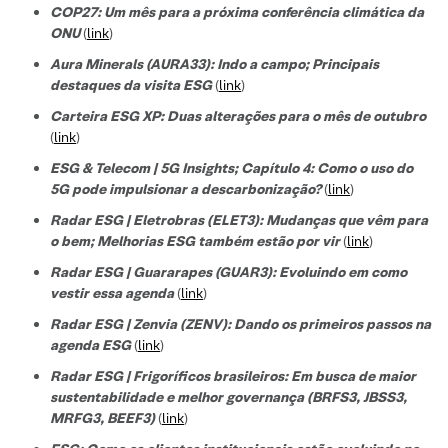
COP27: Um mês para a próxima conferência climática da
ONU
(
link
)
Aura Minerals (AURA33): Indo a campo; Principais
destaques da visita ESG
(
link
)
Carteira ESG XP: Duas alterações para o mês de outubro
(
link
)
ESG & Telecom | 5G Insights; Capítulo 4: Como o uso do
5G pode impulsionar a descarbonização?
(
link
)
Radar ESG | Eletrobras (ELET3): Mudanças que vêm para
o bem; Melhorias ESG também estão por vir
(
link
)
Radar ESG | Guararapes (GUAR3): Evoluindo em como
vestir essa agenda
(
link
)
Radar ESG | Zenvia (ZENV): Dando os primeiros passos na
agenda ESG
(
link
)
Radar ESG | Frigoríficos brasileiros: Em busca de maior
sustentabilidade e melhor governança (BRFS3, JBSS3,
MRFG3, BEEF3)
(
link
)