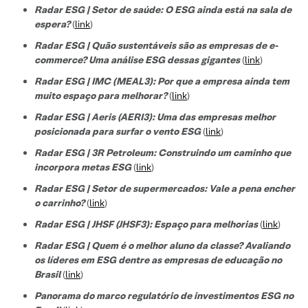
Radar ESG | Setor de saúde: O ESG ainda está na sala de
espera?
(
link
)
Radar ESG | Quão sustentáveis são as empresas de e-
commerce? Uma análise ESG dessas gigantes
(
link
)
Radar ESG | IMC (MEAL3): Por que a empresa ainda tem
muito espaço para melhorar?
(
link
)
Radar ESG | Aeris (AERI3): Uma das empresas melhor
posicionada para surfar o vento ESG
(
link
)
Radar ESG | 3R Petroleum: Construindo um caminho que
incorpora metas ESG
(
link
)
Radar ESG | Setor de supermercados: Vale a pena encher
o carrinho?
(
link
)
Radar ESG | JHSF (JHSF3): Espaço para melhorias
(
link
)
Radar ESG | Quem é o melhor aluno da classe? Avaliando
os líderes em ESG dentre as empresas de educação no
Brasil
(
link
)
Panorama do marco regulatório de investimentos ESG no