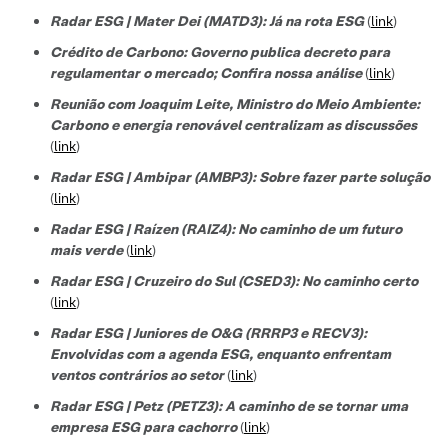
Radar ESG | Mater Dei (MATD3): Já na rota ESG
(
link
)
Crédito de Carbono: Governo publica decreto para
regulamentar o mercado; Confira nossa análise
(
link
)
Reunião com Joaquim Leite, Ministro do Meio Ambiente:
Carbono e energia renovável centralizam as discussões
(
link
)
Radar ESG | Ambipar (AMBP3): Sobre fazer parte solução
(
link
)
Radar ESG | Raízen (RAIZ4): No caminho de um futuro
mais verde
(
link
)
Radar ESG | Cruzeiro do Sul (CSED3): No caminho certo
(
link
)
Radar ESG | Juniores de O&G (RRRP3 e RECV3):
Envolvidas com a agenda ESG, enquanto enfrentam
ventos contrários ao setor
(
link
)
Radar ESG | Petz (PETZ3): A caminho de se tornar uma
empresa ESG para cachorro
(
link
)