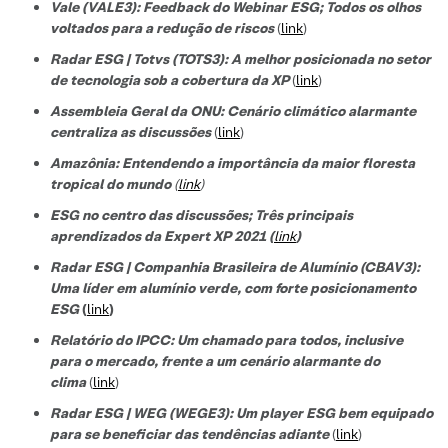
Vale (VALE3): Feedback do Webinar ESG; Todos os olhos
voltados para a redução de riscos
(
link
)
Radar ESG | Totvs (TOTS3): A melhor posicionada no setor
de tecnologi
a sob a cobertura da XP
(
link
)
Assembleia Geral da ONU: Cenário climático alarmante
centraliza as discussões
(
link
)
Amazônia: Entendendo a importância da maior floresta
tropical do mundo
(
link
)
ESG no centro das discussões; Três principais
aprendizados da Expert XP 2021 (
link
)
Radar ESG | Companhia Brasileira de Alumínio (CBAV3):
Uma líder em alumínio verde, com forte posicionamento
ESG
(
link
)
Relatório do IPCC: Um chamado para todos, inclusive
para o mercado, frente a um cenário alarmante do
clima
(
link
)
Radar ESG | WEG (WEGE3): Um player ESG bem equipado
para se beneficiar das tendências adiante
(
link
)