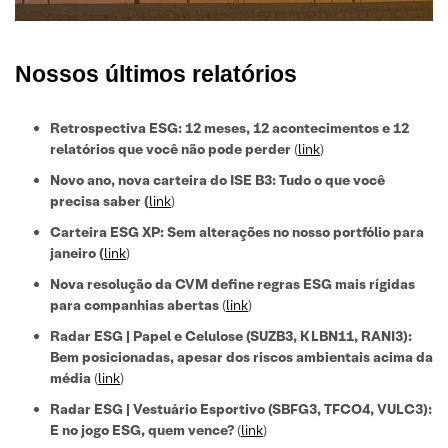
Nossos últimos relatórios
Retrospectiva ESG: 12 meses, 12 acontecimentos e 12
relatórios que você não pode perder
(
link
)
Novo ano, nova carteira do ISE B3: Tudo o que você
precisa saber
(
link
)
Carteira ESG XP: Sem alterações no nosso portfólio para
janeiro (
link
)
Nova resolução da CVM define regras ESG mais rígidas
para companhias abertas
(
link
)
Radar ESG | Papel e Celulose (SUZB3, KLBN11, RANI3):
Bem posicionadas, apesar dos riscos ambientais acima da
média
(
link
)
Radar ESG | Vestuário Esportivo (SBFG3, TFCO4, VULC3):
E no jogo ESG, quem vence?
(
link
)