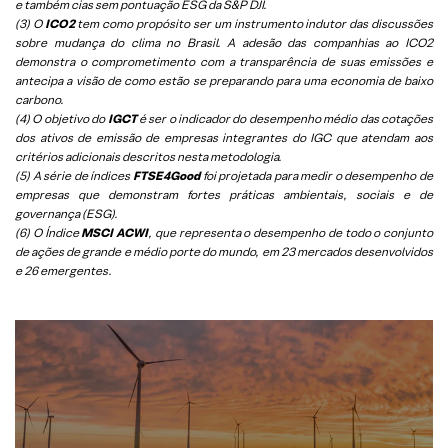
e também cias sem pontuação ESG da S&P DJI.
(3) O
ICO2
tem como propósito ser um instrumento indutor das discussões
sobre mudança do clima no Brasil. A adesão das companhias ao ICO2
demonstra o comprometimento com a transparência de suas emissões e
antecipa a visão de como estão se preparando para uma economia de baixo
carbono.
(4) O objetivo do
IGCT
é ser o indicador do desempenho médio das cotações
dos ativos de emissão de empresas integrantes do IGC que atendam aos
critérios adicionais descritos nesta metodologia.
(5)
A série de índices
FTSE4Good
foi projetada para medir o desempenho de
empresas que demonstram fortes práticas ambientais, sociais e de
governança (ESG).
(6)
O Índice
MSCI ACWI
, que representa o desempenho de todo o conjunto
de ações de grande e médio porte do mundo, em 23 mercados desenvolvidos
e 26 emergentes.