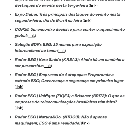
destaques do evento nesta terça-feira
(
link
)
Expo Dubai: Três principais destaques do evento nesta
segunda-feira, dia do Brasil na feira
(
link
)
COP26: Um encontro decisivo para conter o aquecimento
global
(
link
)
Seleção BDRs ESG​: 15 nomes para exposição
internacional ao tema
(
link
)
Radar ESG | Kora Saúde (KRSA3): Ainda há um caminho a
ser percorrido
(
link
)
Radar ESG | Empresas de Autopeças: Preparando a
estrada ESG; Governança e segurança em primeiro lugar
(
link
)
Radar ESG | Unifique (FIQE3) e Brisanet (BRIT3): O que as
empresas de telecomunicações brasileiras têm feito?
(
link
)
Radar ESG | Natura&Co. (NTCO3): Não é apenas
maquiagem; ESG é uma realidade!
(
link
)