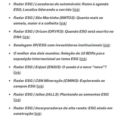
Radar ESG | Locadoras de automóveis: Rumo à agenda
ESG; Localiza liderando a corrida
(
link
)
Radar ESG | São Martinho (SMTO3): Quanto mais se
semeia, maior é a colheita
(
link
)
Radar ESG | Orizon (ORVR3): Quando ESG está escrito no
DNA
(
link
)
Sondagem XP/ESG com investidores institucionais
(
link
)
O melhor dos dois mundos: Seleção de 10 BDRs para
exposição internacional ao tema ESG
(
link
)
Radar ESG | Enjoei (ENJU3): O usado é o novo “novo”?
(
link
)
Radar ESG | CSN Mineração (CMIN3): Explorando os
campos ESG
(
link
)
Radar ESG | Jalles (JALL3): Plantando as sementes ESG
(
link
)
Radar ESG | Incorporadoras de alta renda: ESG ainda em
construção
(
link
)