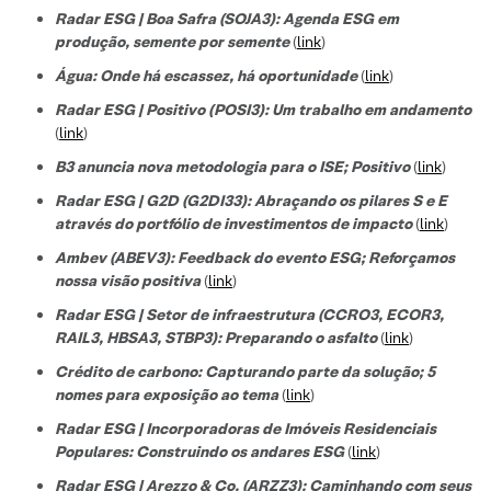
Radar ESG | Boa Safra (SOJA3): Agenda ESG em
produção, semente por semente
(
link
)
Água: Onde há escassez, há oportunidade
(
link
)
Radar ESG | Positivo (POSI3): Um trabalho em andamento
(
link
)
B3 anuncia nova metodologia para o ISE; Positivo
(
link
)
Radar ESG | G2D (G2DI33): Abraçando os pilares S e E
através do portfólio de investimentos de impacto
(
link
)
Ambev (ABEV3): Feedback do evento ESG; Reforçamos
nossa visão positiva
(
link
)
Radar ESG | Setor de infraestrutura (CCRO3, ECOR3,
RAIL3, HBSA3, STBP3): Preparando o asfalto
(
link
)
Crédito de carbono: Capturando parte da solução; 5
nomes para exposição ao tema
(
link
)
Radar ESG | Incorporadoras de Imóveis Residenciais
Populares: Construindo os andares ESG
(
link
)
Radar ESG | Arezzo & Co. (ARZZ3): Caminhando com seus