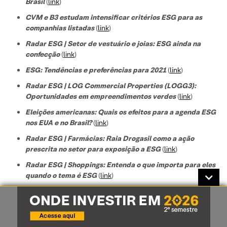
Brasil
(
link
)
CVM e B3 estudam intensificar critérios ESG para as
companhias listadas
(
link
)
Radar ESG | Setor de vestuário e joias: ESG ainda na
confecção
(
link
)
ESG: Tendências e preferências para 2021
(
link
)
Radar ESG | LOG Commercial Properties (LOGG3):
Oportunidades em empreendimentos verdes
(
link
)
Eleições americanas: Quais os efeitos para a agenda ESG
nos EUA e no Brasil?
(
link
)
Radar ESG | Farmácias: Raia Drogasil como a ação
prescrita no setor para exposição a ESG
(
link
)
Radar ESG | Shoppings: Entenda o que importa para eles
quando o tema é ESG
(
link
)
Radar ESG | Ambev (ABEV3): Um case que desce redondo
(
link
)
Feedback do roadshow ESG: O que as gestoras no Brasil