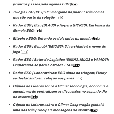
próprios passos pela agenda ESG
(
link
)
Trilogia ESG (Pt. I): Um mergulho no pilar E; Três nomes
que são parte da solução
(
link
)
Radar ESG | Blau (BLAU3) e Hypera (HYPE3): Em busca da
fórmula ESG
(
link
)
Bitcoin e ESG: Entenda os dois lados da moeda
(
link
)
Radar ESG | Bemobi (BMOB3): Diversidade é o nome do
jogo
(
link
)
Radar ESG | Setor de Logística (SIMH3, JSLG3 e VAMO3):
Preparando-se para a estrada ESG
(
link
)
Radar ESG | Laboratórios: ESG ainda na triagem; Fleury
se destacando em relação aos pares
(
link
)
Cúpula de Líderes sobre o Clima: Tecnologia, economia e
agenda verde centralizam as discussões no segundo dia
do evento
(
link
)
Cúpula de Líderes sobre o Clima: Cooperação global é
uma das três principais mensagens do evento
(
link
)