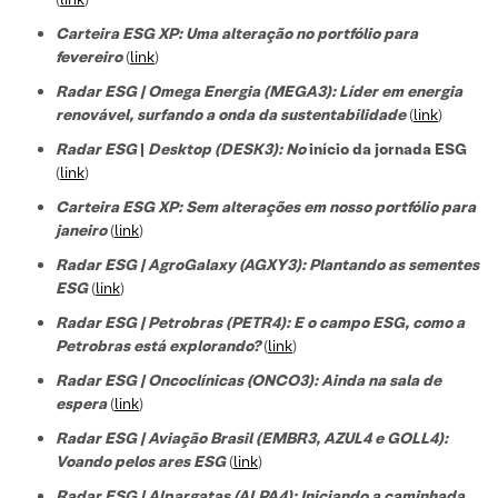
Carteira ESG XP: Uma alteração no portfólio para
fevereiro
(
link
)
Radar ESG | Omega Energia (MEGA3): Líder em energia
renovável, surfando a onda da sustentabilidade
(
link
)
Radar ESG
|
Desktop (DESK3): No
início da jornada ESG
(
link
)
Carteira ESG XP: Sem alterações em nosso portfólio para
janeiro
(
link
)
Radar ESG | AgroGalaxy (AGXY3): Plantando as sementes
ESG
(
link
)
Radar ESG | Petrobras (PETR4): E o campo ESG, como a
Petrobras está explorando?
(
link
)
Radar ESG | Oncoclínicas (ONCO3): Ainda na sala de
espera
(
link
)
Radar ESG | Aviação Brasil (EMBR3, AZUL4 e GOLL4):
Voando pelos ares ESG
(
link
)
Radar ESG | Alpargatas (ALPA4): Iniciando a caminhada