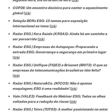
COP26: Um encontro decisivo para conter o aquecimento
global
(
link
)
Seleção BDRs ESG​: 15 nomes para exposição
internacional ao tema
(
link
)
Radar ESG | Kora Saúde (KRSA3): Ainda há um caminho a
ser percorrido
(
link
)
Radar ESG | Empresas de Autopeças: Preparando a
estrada ESG; Governança e segurança em primeiro lugar
(
link
)
Radar ESG | Unifique (FIQE3) e Brisanet (BRIT3): O que as
empresas de telecomunicações brasileiras têm feito?
(
link
)
Radar ESG | Natura&Co. (NTCO3): Não é apenas
maquiagem; ESG é uma realidade!
(
link
)
Vale (VALE3): Feedback do Webinar ESG; Todos os olhos
voltados para a redução de riscos
(
link
)
Radar ESG | Totvs (TOTS3): A melhor posicionada no setor