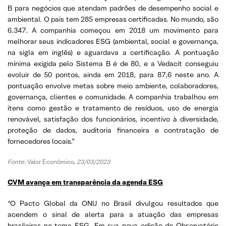
B para negócios que atendam padrões de desempenho social e
ambiental. O país tem 285 empresas certificadas. No mundo, são
6.347. A companhia começou em 2018 um movimento para
melhorar seus indicadores ESG (ambiental, social e governança,
na sigla em inglês) e aguardava a certificação. A pontuação
mínima exigida pelo Sistema B é de 80, e a Vedacit conseguiu
evoluir de 50 pontos, ainda em 2018, para 87,6 neste ano. A
pontuação envolve metas sobre meio ambiente, colaboradores,
governança, clientes e comunidade. A companhia trabalhou em
itens como gestão e tratamento de resíduos, uso de energia
renovável, satisfação dos funcionários, incentivo à diversidade,
proteção de dados, auditoria financeira e contratação de
fornecedores locais.”
Fonte:
Valor Econômico,
23/03/2023
CVM avança em transparência da agenda ESG
“O Pacto Global da ONU no Brasil divulgou resultados que
acendem o sinal de alerta para a atuação das empresas
brasileiras no tema ESG. Em sua nova edição do Observatório