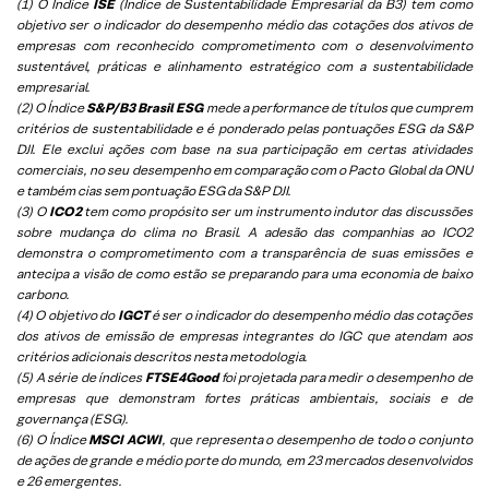
(1) O Índice
ISE
(Índice de Sustentabilidade Empresarial da B3) tem como
objetivo ser o indicador do desempenho médio das cotações dos ativos de
empresas com reconhecido comprometimento com o desenvolvimento
sustentável, práticas e alinhamento estratégico com a sustentabilidade
empresarial.
(2) O Índice
S&P/B3 Brasil ESG
mede a performance de títulos que cumprem
critérios de sustentabilidade e é ponderado pelas pontuações ESG da S&P
DJI. Ele exclui ações com base na sua participação em certas atividades
comerciais, no seu desempenho em comparação com o Pacto Global da ONU
e também cias sem pontuação ESG da S&P DJI.
(3) O
ICO2
tem como propósito ser um instrumento indutor das discussões
sobre mudança do clima no Brasil. A adesão das companhias ao ICO2
demonstra o comprometimento com a transparência de suas emissões e
antecipa a visão de como estão se preparando para uma economia de baixo
carbono.
(4) O objetivo do
IGCT
é ser o indicador do desempenho médio das cotações
dos ativos de emissão de empresas integrantes do IGC que atendam aos
critérios adicionais descritos nesta metodologia.
(5)
A série de índices
FTSE4Good
foi projetada para medir o desempenho de
empresas que demonstram fortes práticas ambientais, sociais e de
governança (ESG).
(6)
O Índice
MSCI ACWI
, que representa o desempenho de todo o conjunto
de ações de grande e médio porte do mundo, em 23 mercados desenvolvidos
e 26 emergentes.