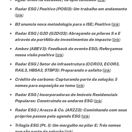
Radar ESG | Positivo (POSI3): Um trabalho em andamento
(
link
)
B3 anuncia nova metodologia para o ISE; Positivo
(
link
)
Radar ESG | G2D (G2DI33): Abraçando os pilares S e E
através do portfólio de investimentos de impacto
(
link
)
Ambev (ABEV3): Feedback do evento ESG; Reforçamos
nossa visão positiva
(
link
)
Radar ESG | Setor de infraestrutura (CCRO3, ECOR3,
RAIL3, HBSA3, STBP3): Preparando o asfalto
(
link
)
Crédito de carbono: Capturando parte da solução; 5
nomes para exposição ao tema
(
link
)
Radar ESG | Incorporadoras de Imóveis Residenciais
Populares: Construindo os andares ESG
(
link
)
Radar ESG | Arezzo & Co. (ARZZ3): Caminhando com seus
próprios passos pela agenda ESG
(
link
)
Trilogia ESG (Pt. I): Um mergulho no pilar E; Três nomes
que são parte da solução
(
link
)