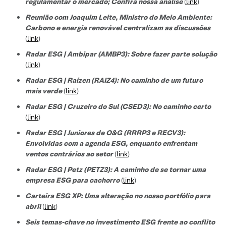
regulamentar o mercado; Confira nossa análise
(
link
)
Reunião com Joaquim Leite, Ministro do Meio Ambiente:
Carbono e energia renovável centralizam as discussões
(
link
)
Radar ESG | Ambipar (AMBP3): Sobre fazer parte solução
(
link
)
Radar ESG | Raízen (RAIZ4): No caminho de um futuro
mais verde
(
link
)
Radar ESG | Cruzeiro do Sul (CSED3): No caminho certo
(
link
)
Radar ESG | Juniores de O&G (RRRP3 e RECV3):
Envolvidas com a agenda ESG, enquanto enfrentam
ventos contrários ao setor
(
link
)
Radar ESG | Petz (PETZ3): A caminho de se tornar uma
empresa ESG para cachorro
(
link
)
Carteira ESG XP: Uma alteração no nosso portfólio para
abril
(
link
)
Seis temas-chave no investimento ESG frente ao conflito