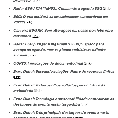
promissor
(
link
)
Radar ESG | TIM (TIMS3): Chamando a agenda ESG
(
link
)
ESG: O que moldará os investimentos sustentáveis em
2022?
(
link
)
Carteira ESG XP: Sem alterações em nosso portfólio para
dezembro
(
link
)
Radar ESG | Burger King Brasil (BKBR): Espaço para
avanço na agenda, mas os planos ambiciosos adiante
animam
(
link
)
COP26: Implicações do documento final
(
link
)
Expo Dubai: Buscando soluções diante de recursos finitos
(
link
)
Expo Dubai: Todos os olhos voltados para o futuro da
mobilidade
(
link
)
Expo Dubai: Tecnologia e sustentabilidade centralizam os
destaques do evento nesta terça-feira
(
link
)
Expo Dubai: Três principais destaques do evento nesta
segunda-feira, dia do Brasil na feira
(
link
)