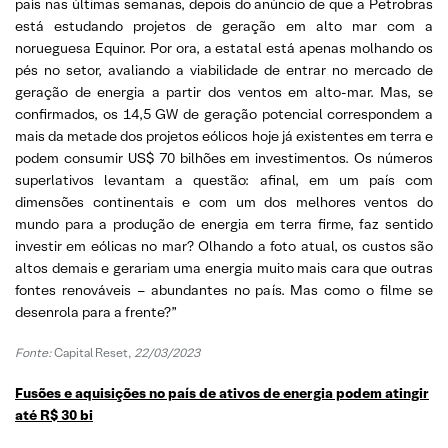
país nas últimas semanas, depois do anúncio de que a Petrobras
está estudando projetos de geração em alto mar com a
norueguesa Equinor. Por ora, a estatal está apenas molhando os
pés no setor, avaliando a viabilidade de entrar no mercado de
geração de energia a partir dos ventos em alto-mar. Mas, se
confirmados, os 14,5 GW de geração potencial correspondem a
mais da metade dos projetos eólicos hoje já existentes em terra e
podem consumir US$ 70 bilhões em investimentos. Os números
superlativos levantam a questão: afinal, em um país com
dimensões continentais e com um dos melhores ventos do
mundo para a produção de energia em terra firme, faz sentido
investir em eólicas no mar? Olhando a foto atual, os custos são
altos demais e gerariam uma energia muito mais cara que outras
fontes renováveis – abundantes no país. Mas como o filme se
desenrola para a frente?”
Fonte:
Capital Reset,
22/03/2023
Fusões e aquisições no país de ativos de energia podem atingir
até R$ 30 bi