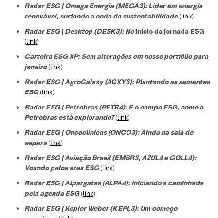
Radar ESG | Omega Energia (MEGA3): Líder em energia
renovável, surfando a onda da sustentabilidade
(
link
)
Radar ESG
|
Desktop (DESK3): No
início da jornada ESG
(
link
)
Carteira ESG XP: Sem alterações em nosso portfólio para
janeiro
(
link
)
Radar ESG | AgroGalaxy (AGXY3): Plantando as sementes
ESG
(
link
)
Radar ESG | Petrobras (PETR4): E o campo ESG, como a
Petrobras está explorando?
(
link
)
Radar ESG | Oncoclínicas (ONCO3): Ainda na sala de
espera
(
link
)
Radar ESG | Aviação Brasil (EMBR3, AZUL4 e GOLL4):
Voando pelos ares ESG
(
link
)
Radar ESG | Alpargatas (ALPA4): Iniciando a caminhada
pela agenda ESG
(
link
)
Radar ESG | Kepler Weber (KEPL3): Um começo