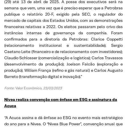
(29) até 13 de abril de 2025. A posse dos executivos será na
semana que vem, uma vez que é preciso esperar que a Petrobras
publique o relatório 20-F, exigido pela SEC, o regulador do
mercado de capitais dos Estados Unidos, com as demonstrações
financeiras relativas a 2022. Os eleitos passaram pelo crivo das
instâncias internas de governança da companhia. Foram
confirmados para a diretoria da Petrobras: Clarice Coppetti
(relacionamento institucional e sustentabilidade); Sergio
Caetano Leite (financeiro e de relacionamento com investidores);
Claudio Schlosser (comercialização e logística); Carlos Travassos
(desenvolvimento da produção); Joelson Falcão (exploração e
produção); William França (refino e gás natural) e Carlos Augusto
Barreto (transformação digital e inovação).”
Fonte:
Valor Econômico,
23/03/2023
Nivea realiza convenção com ênfase em ESG e assinatura da
Acuca
“A Acuca assina e dá ênfase ao ESG no evento mais estratégico
do ano para a Nivea. O “Nivea Blue Power”, convenção anual que