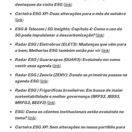
destaques da visita ESG
(
link
)
Carteira ESG XP: Duas alterações para o mês de outubro
(
link
)
ESG & Telecom | 5G Insights; Capítulo 4: Como o uso do
5G pode impulsionar a descarbonização?
(
link
)
Radar ESG | Eletrobras (ELET3): Mudanças que vêm para
o bem; Melhorias ESG também estão por vir
(
link
)
Radar ESG | Guararapes (GUAR3): Evoluindo em como
vestir essa agenda
(
link
)
Radar ESG | Zenvia (ZENV): Dando os primeiros passos na
agenda ESG
(
link
)
Radar ESG | Frigoríficos brasileiros: Em busca de maior
sustentabilidade e melhor governança (BRFS3, JBSS3,
MRFG3, BEEF3)
(
link
)
ESG: Como os clientes institucionais estão evoluindo no
tema?
(
link
)
Carteira ESG XP: Sem alterações no nosso portfólio para