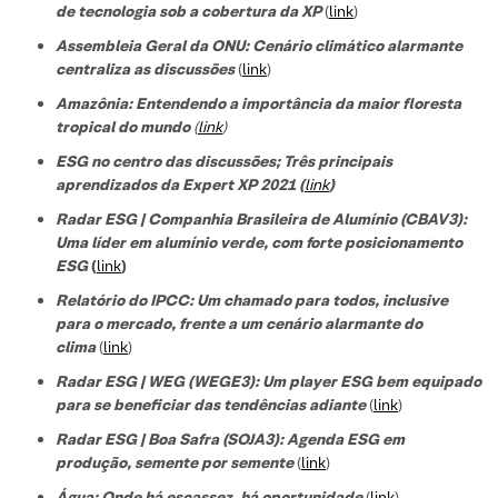
de tecnologi
a sob a cobertura da XP
(
link
)
Assembleia Geral da ONU: Cenário climático alarmante
centraliza as discussões
(
link
)
Amazônia: Entendendo a importância da maior floresta
tropical do mundo
(
link
)
ESG no centro das discussões; Três principais
aprendizados da Expert XP 2021 (
link
)
Radar ESG | Companhia Brasileira de Alumínio (CBAV3):
Uma líder em alumínio verde, com forte posicionamento
ESG
(
link
)
Relatório do IPCC: Um chamado para todos, inclusive
para o mercado, frente a um cenário alarmante do
clima
(
link
)
Radar ESG | WEG (WEGE3): Um player ESG bem equipado
para se beneficiar das tendências adiante
(
link
)
Radar ESG | Boa Safra (SOJA3): Agenda ESG em
produção, semente por semente
(
link
)
Água: Onde há escassez, há oportunidade
(
link
)