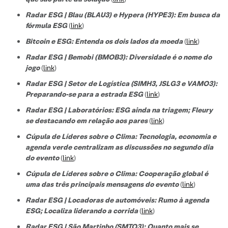
Radar ESG | Blau (BLAU3) e Hypera (HYPE3): Em busca da
fórmula ESG
(
link
)
Bitcoin e ESG: Entenda os dois lados da moeda
(
link
)
Radar ESG | Bemobi (BMOB3): Diversidade é o nome do
jogo
(
link
)
Radar ESG | Setor de Logística (SIMH3, JSLG3 e VAMO3):
Preparando-se para a estrada ESG
(
link
)
Radar ESG | Laboratórios: ESG ainda na triagem; Fleury
se destacando em relação aos pares
(
link
)
Cúpula de Líderes sobre o Clima: Tecnologia, economia e
agenda verde centralizam as discussões no segundo dia
do evento
(
link
)
Cúpula de Líderes sobre o Clima: Cooperação global é
uma das três principais mensagens do evento
(
link
)
Radar ESG | Locadoras de automóveis: Rumo à agenda
ESG; Localiza liderando a corrida
(
link
)
Radar ESG | São Martinho (SMTO3): Quanto mais se