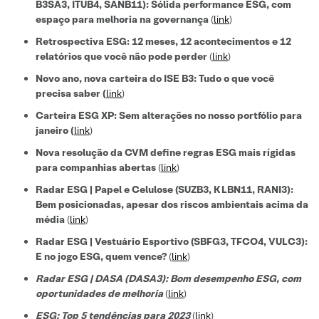
B3SA3, ITUB4, SANB11): Sólida performance ESG, com
espaço para melhoria na governança
(
link
)
Retrospectiva ESG: 12 meses, 12 acontecimentos e 12
relatórios que você não pode perder
(
link
)
Novo ano, nova carteira do ISE B3: Tudo o que você
precisa saber
(
link
)
Carteira ESG XP: Sem alterações no nosso portfólio para
janeiro (
link
)
Nova resolução da CVM define regras ESG mais rígidas
para companhias abertas
(
link
)
Radar ESG | Papel e Celulose (SUZB3, KLBN11, RANI3):
Bem posicionadas, apesar dos riscos ambientais acima da
média
(
link
)
Radar ESG | Vestuário Esportivo (SBFG3, TFCO4, VULC3):
E no jogo ESG, quem vence?
(
link
)
Radar ESG | DASA (DASA3): Bom desempenho ESG, com
oportunidades de melhoria
(
link
)
ESG: Top 5 tendências para 2023
(
link
)