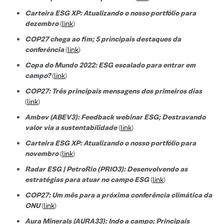
Carteira ESG XP: Atualizando o nosso portfólio para
dezembro
(
link
)
COP27 chega ao fim; 5 principais destaques da
conferência
(
link
)
Copa do Mundo 2022: ESG escalado para entrar em
campo?
(
link
)
COP27: Três principais mensagens dos primeiros dias
(
link
)
Ambev (ABEV3): Feedback webinar ESG; Destravando
valor via a sustentabilidade
(
link
)
Carteira ESG XP: Atualizando o nosso portfólio para
novembro
(
link
)
Radar ESG | PetroRio (PRIO3): Desenvolvendo as
estratégias para atuar no campo ESG
(
link
)
COP27: Um mês para a próxima conferência climática da
ONU
(
link
)
Aura Minerals (AURA33): Indo a campo; Principais