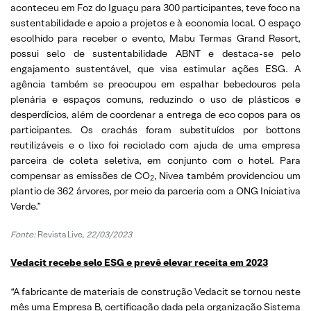
aconteceu em Foz do Iguaçu para 300 participantes, teve foco na
sustentabilidade e apoio a projetos e à economia local. O espaço
escolhido para receber o evento, Mabu Termas Grand Resort,
possui selo de sustentabilidade ABNT e destaca-se pelo
engajamento sustentável, que visa estimular ações ESG. A
agência também se preocupou em espalhar bebedouros pela
plenária e espaços comuns, reduzindo o uso de plásticos e
desperdícios, além de coordenar a entrega de eco copos para os
participantes. Os crachás foram substituídos por bottons
reutilizáveis e o lixo foi reciclado com ajuda de uma empresa
parceira de coleta seletiva, em conjunto com o hotel. Para
compensar as emissões de CO
, Nivea também providenciou um
2
plantio de 362 árvores, por meio da parceria com a ONG Iniciativa
Verde.”
Fonte:
Revista Live,
22/03/2023
Vedacit recebe selo ESG e prevê elevar receita em 2023
“A fabricante de materiais de construção Vedacit se tornou neste
mês uma Empresa B, certificação dada pela organização Sistema