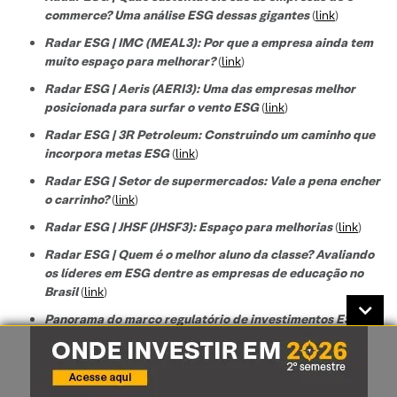
commerce? Uma análise ESG dessas gigantes
(
link
)
Radar ESG | IMC (MEAL3): Por que a empresa ainda tem
muito espaço para melhorar?
(
link
)
Radar ESG | Aeris (AERI3): Uma das empresas melhor
posicionada para surfar o vento ESG
(
link
)
Radar ESG | 3R Petroleum: Construindo um caminho que
incorpora metas ESG
(
link
)
Radar ESG | Setor de supermercados: Vale a pena encher
o carrinho?
(
link
)
Radar ESG | JHSF (JHSF3): Espaço para melhorias
(
link
)
Radar ESG | Quem é o melhor aluno da classe? Avaliando
os líderes em ESG dentre as empresas de educação no
Brasil
(
link
)
Panorama do marco regulatório de investimentos ESG no
Brasil
(
link
)
CVM e B3 estudam intensificar critérios ESG para as
companhias listadas
(
link
)