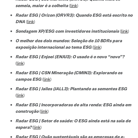
semeia, maior é a colheita
(
link
)
Radar ESG | Orizon (ORVR3): Quando ESG está escrito no
DNA
(
link
)
Sondagem XP/ESG com investidores institucionais
(
link
)
O melhor dos dois mundos: Seleção de 10 BDRs para
exposição internacional ao tema ESG
(
link
)
Radar ESG | Enjoei (ENJU3): O usado é o novo “novo”?
(
link
)
Radar ESG | CSN Mineração (CMIN3): Explorando os
campos ESG
(
link
)
Radar ESG | Jalles (JALL3): Plantando as sementes ESG
(
link
)
Radar ESG | Incorporadoras de alta renda: ESG ainda em
construção
(
link
)
Radar ESG | Setor de saúde: O ESG ainda está na sala de
espera?
(
link
)
Radar ESG | Quão sustentáveis são as empresas de e-