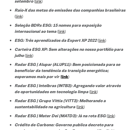
setembro
(
link
)
Raio-X das metas de emissões das companhias brasileiras
(
link
)
Seleção BDRs ESG​: 15 nomes para exposição
internacional ao tema
(
link
)
ESG: Três aprendizados da Expert XP 2022
(
link
)
Carteira ESG XP: Sem alterações no nosso portfólio para
julho
(
link
)
Radar ESG | Alupar (ALUP11): Bem posicionada para se
beneficiar da tendência da transição energética;
esperamos mais por vir
(
link
)
Radar ESG | Intelbras (INTB3):
Agregando valor através
de oportunidades em tecnologia limpa
(
link
)
Radar ESG |
Grupo Vittia (VITT3):
Melhorando a
sustentabilidade na agricultura
(
link
)
Radar ESG | Mater Dei (MATD3): Já na rota ESG
(
link
)
Crédito de Carbono: Governo publica decreto para