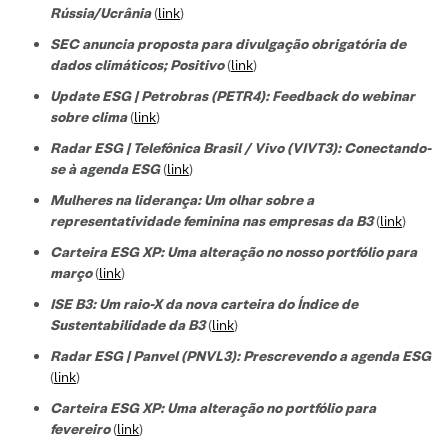
Rússia/Ucrânia
(
link
)
SEC anuncia proposta para divulgação obrigatória de
dados climáticos; Positivo
(
link
)
Update ESG | Petrobras (PETR4): Feedback do webinar
sobre clima
(
link
)
Radar ESG | Telefônica Brasil / Vivo (VIVT3): Conectando-
se à agenda ESG
(
link
)
Mulheres na liderança: Um olhar sobre a
representatividade feminina nas empresas da B3
(
link
)
Carteira ESG XP: Uma alteração no nosso portfólio para
março
(
link
)
ISE B3: Um raio-X da nova carteira do Índice de
Sustentabilidade da B3
(
link
)
Radar ESG | Panvel (PNVL3): Prescrevendo a agenda ESG
(
link
)
Carteira ESG XP: Uma alteração no portfólio para
fevereiro
(
link
)