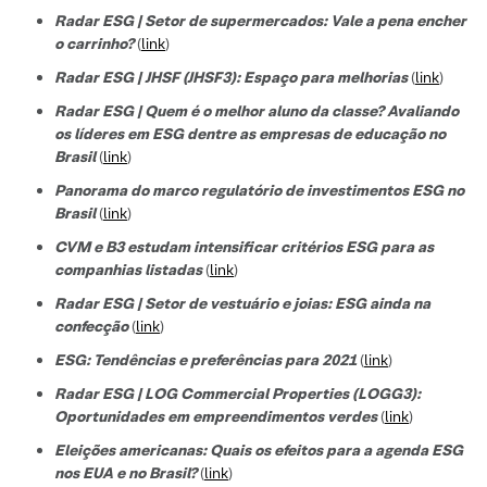
Radar ESG | Setor de supermercados: Vale a pena encher
o carrinho?
(
link
)
Radar ESG | JHSF (JHSF3): Espaço para melhorias
(
link
)
Radar ESG | Quem é o melhor aluno da classe? Avaliando
os líderes em ESG dentre as empresas de educação no
Brasil
(
link
)
Panorama do marco regulatório de investimentos ESG no
Brasil
(
link
)
CVM e B3 estudam intensificar critérios ESG para as
companhias listadas
(
link
)
Radar ESG | Setor de vestuário e joias: ESG ainda na
confecção
(
link
)
ESG: Tendências e preferências para 2021
(
link
)
Radar ESG | LOG Commercial Properties (LOGG3):
Oportunidades em empreendimentos verdes
(
link
)
Eleições americanas: Quais os efeitos para a agenda ESG
nos EUA e no Brasil?
(
link
)