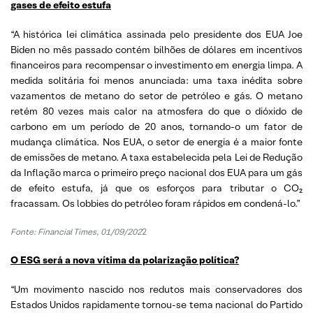
gases de efeito estufa
“A histórica lei climática assinada pelo presidente dos EUA Joe
Biden no mês passado contém bilhões de dólares em incentivos
financeiros para recompensar o investimento em energia limpa. A
medida solitária foi menos anunciada: uma taxa inédita sobre
vazamentos de metano do setor de petróleo e gás. O metano
retém 80 vezes mais calor na atmosfera do que o dióxido de
carbono em um período de 20 anos, tornando-o um fator de
mudança climática. Nos EUA, o setor de energia é a maior fonte
de emissões de metano. A taxa estabelecida pela Lei de Redução
da Inflação marca o primeiro preço nacional dos EUA para um gás
de efeito estufa, já que os esforços para tributar o CO₂
fracassam. Os lobbies do petróleo foram rápidos em condená-lo.”
Fonte: Financial Times, 01/09/202
2
O ESG será a nova vítima da polarização política?
“Um movimento nascido nos redutos mais conservadores dos
Estados Unidos rapidamente tornou-se tema nacional do Partido