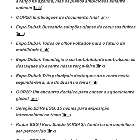
avanço na agenda, mas os planos ambiciosos adiante
animam
(
link
)
COP26: Implicações do documento final
(
link
)
Expo Dubai: Buscando soluções diante de recursos finitos
(
link
)
Expo Dubai: Todos os olhos voltados para o futuro da
mobilidade
(
link
)
Expo Dubai: Tecnologia e sustentabilidade centralizam os
destaques do evento nesta terça-feira
(
link
)
Expo Dubai: Três principais destaques do evento nesta
segunda-feira, dia do Brasil na feira
(
link
)
COP26: Um encontro decisivo para conter o aquecimento
global
(
link
)
Seleção BDRs ESG​: 15 nomes para exposição
internacional ao tema
(
link
)
Radar ESG | Kora Saúde (KRSA3): Ainda há um caminho a
ser percorrido
(
link
)