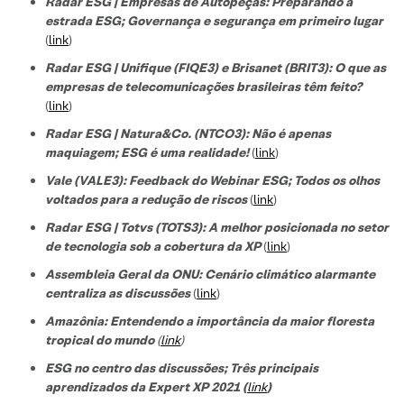
Radar ESG | Empresas de Autopeças: Preparando a
estrada ESG; Governança e segurança em primeiro lugar
(
link
)
Radar ESG | Unifique (FIQE3) e Brisanet (BRIT3): O que as
empresas de telecomunicações brasileiras têm feito?
(
link
)
Radar ESG | Natura&Co. (NTCO3): Não é apenas
maquiagem; ESG é uma realidade!
(
link
)
Vale (VALE3): Feedback do Webinar ESG; Todos os olhos
voltados para a redução de riscos
(
link
)
Radar ESG | Totvs (TOTS3): A melhor posicionada no setor
de tecnologi
a sob a cobertura da XP
(
link
)
Assembleia Geral da ONU: Cenário climático alarmante
centraliza as discussões
(
link
)
Amazônia: Entendendo a importância da maior floresta
tropical do mundo
(
link
)
ESG no centro das discussões; Três principais
aprendizados da Expert XP 2021 (
link
)