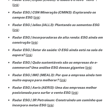
(
link
)
Radar ESG | CSN Mineração (CMIN3): Explorando os
campos ESG
(
link
)
Radar ESG | Jalles (JALL3): Plantando as sementes ESG
(
link
)
Radar ESG | Incorporadoras de alta renda: ESG ainda em
construção
(
link
)
Radar ESG | Setor de saúde: O ESG ainda está na sala de
espera?
(
link
)
Radar ESG | Quão sustentáveis são as empresas de e-
commerce? Uma análise ESG dessas gigantes
(
link
)
Radar ESG | IMC (MEAL3): Por que a empresa ainda tem
muito espaço para melhorar?
(
link
)
Radar ESG | Aeris (AERI3): Uma das empresas melhor
posicionada para surfar o vento ESG
(
link
)
Radar ESG | 3R Petroleum: Construindo um caminho que
incorpora metas ESG
(
link
)