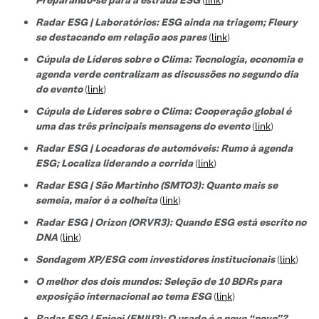
Radar ESG | Laboratórios: ESG ainda na triagem; Fleury
se destacando em relação aos pares
(
link
)
Cúpula de Líderes sobre o Clima: Tecnologia, economia e
agenda verde centralizam as discussões no segundo dia
do evento
(
link
)
Cúpula de Líderes sobre o Clima: Cooperação global é
uma das três principais mensagens do evento
(
link
)
Radar ESG | Locadoras de automóveis: Rumo à agenda
ESG; Localiza liderando a corrida
(
link
)
Radar ESG | São Martinho (SMTO3): Quanto mais se
semeia, maior é a colheita
(
link
)
Radar ESG | Orizon (ORVR3): Quando ESG está escrito no
DNA
(
link
)
Sondagem XP/ESG com investidores institucionais
(
link
)
O melhor dos dois mundos: Seleção de 10 BDRs para
exposição internacional ao tema ESG
(
link
)
Radar ESG | Enjoei (ENJU3): O usado é o novo “novo”?