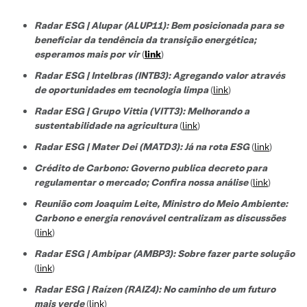
Radar ESG | Alupar (ALUP11): Bem posicionada para se
beneficiar da tendência da transição energética;
esperamos mais por vir
(
link
)
Radar ESG | Intelbras (INTB3):
Agregando valor através
de oportunidades em tecnologia limpa
(
link
)
Radar ESG |
Grupo Vittia (VITT3):
Melhorando a
sustentabilidade na agricultura
(
link
)
Radar ESG | Mater Dei (MATD3): Já na rota ESG
(
link
)
Crédito de Carbono: Governo publica decreto para
regulamentar o mercado; Confira nossa análise
(
link
)
Reunião com Joaquim Leite, Ministro do Meio Ambiente:
Carbono e energia renovável centralizam as discussões
(
link
)
Radar ESG | Ambipar (AMBP3): Sobre fazer parte solução
(
link
)
Radar ESG | Raízen (RAIZ4): No caminho de um futuro
mais verde
(
link
)