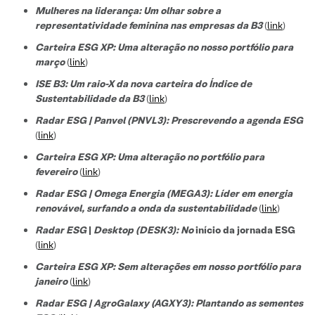
Mulheres na liderança: Um olhar sobre a
representatividade feminina nas empresas da B3
(
link
)
Carteira ESG XP: Uma alteração no nosso portfólio para
março
(
link
)
ISE B3: Um raio-X da nova carteira do Índice de
Sustentabilidade da B3
(
link
)
Radar ESG | Panvel (PNVL3): Prescrevendo a agenda ESG
(
link
)
Carteira ESG XP: Uma alteração no portfólio para
fevereiro
(
link
)
Radar ESG | Omega Energia (MEGA3): Líder em energia
renovável, surfando a onda da sustentabilidade
(
link
)
Radar ESG
|
Desktop (DESK3): No
início da jornada ESG
(
link
)
Carteira ESG XP: Sem alterações em nosso portfólio para
janeiro
(
link
)
Radar ESG | AgroGalaxy (AGXY3): Plantando as sementes