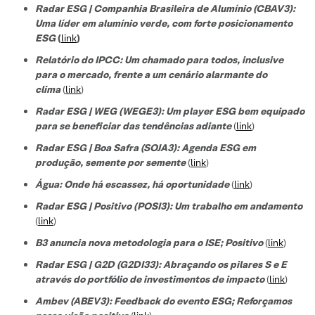
Radar ESG | Companhia Brasileira de Alumínio (CBAV3):
Uma líder em alumínio verde, com forte posicionamento
ESG
(
link
)
Relatório do IPCC: Um chamado para todos, inclusive
para o mercado, frente a um cenário alarmante do
clima
(
link
)
Radar ESG | WEG (WEGE3): Um player ESG bem equipado
para se beneficiar das tendências adiante
(
link
)
Radar ESG | Boa Safra (SOJA3): Agenda ESG em
produção, semente por semente
(
link
)
Água: Onde há escassez, há oportunidade
(
link
)
Radar ESG | Positivo (POSI3): Um trabalho em andamento
(
link
)
B3 anuncia nova metodologia para o ISE; Positivo
(
link
)
Radar ESG | G2D (G2DI33): Abraçando os pilares S e E
através do portfólio de investimentos de impacto
(
link
)
Ambev (ABEV3): Feedback do evento ESG; Reforçamos