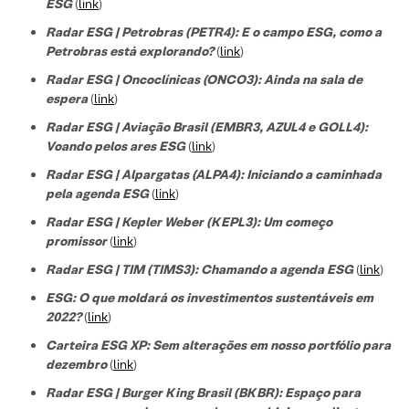
ESG
(
link
)
Radar ESG | Petrobras (PETR4): E o campo ESG, como a
Petrobras está explorando?
(
link
)
Radar ESG | Oncoclínicas (ONCO3): Ainda na sala de
espera
(
link
)
Radar ESG | Aviação Brasil (EMBR3, AZUL4 e GOLL4):
Voando pelos ares ESG
(
link
)
Radar ESG | Alpargatas (ALPA4): Iniciando a caminhada
pela agenda ESG
(
link
)
Radar ESG | Kepler Weber (KEPL3): Um começo
promissor
(
link
)
Radar ESG | TIM (TIMS3): Chamando a agenda ESG
(
link
)
ESG: O que moldará os investimentos sustentáveis em
2022?
(
link
)
Carteira ESG XP: Sem alterações em nosso portfólio para
dezembro
(
link
)
Radar ESG | Burger King Brasil (BKBR): Espaço para