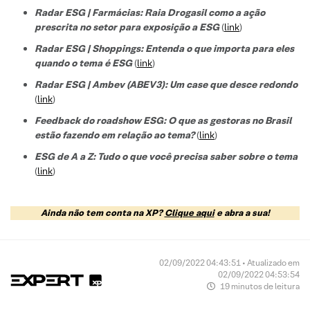
Radar ESG | Farmácias: Raia Drogasil como a ação
prescrita no setor para exposição a ESG
(
link
)
Radar ESG | Shoppings: Entenda o que importa para eles
quando o tema é ESG
(
link
)
Radar ESG | Ambev (ABEV3): Um case que desce redondo
(
link
)
Feedback do roadshow ESG: O que as gestoras no Brasil
estão fazendo em relação ao tema?
(
link
)
ESG de A a Z: Tudo o que você precisa saber sobre o tema
(
link
)
Ainda não tem conta na XP?
Clique aqui
e abra a sua!
02/09/2022 04:43:51 • Atualizado em
02/09/2022 04:53:54
19 minutos de leitura