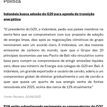
Política
Indonésia busca adesão do G20 para agenda de transição
energética
“O presidente do G20, a Indonésia, pediu aos países membros na
sexta-feira que se comprometam com sua proposta de adoção
de energia limpa, dias após as negociações climáticas do grupo
terminarem sem um acordo claro. A Indonésia, um dos maiores
emissores de carbono do mundo, quer que o Grupo das 20
principais economias use seu Pacto de Bali não vinculativo como
base para cumprir os compromissos de atingir emissões líquidas
zero, disse seu ministro da Energia aos colegas do G20 em Bali. A
Indonésia, um grande exportador e usuário de carvão, aderiu a um
compromisso global de eliminar gradualmente o uso de carvão e
quer que quase um quarto de sua energia venha de fontes
renováveis até 2025, acima dos cerca de 12% atualmente.”
Fonte: Reuters, 02/09/202
2
EUA estão subestimando seriamente as consequências do CO2