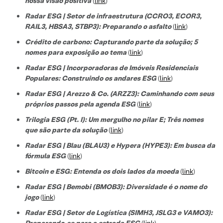
nossa visão positiva
(
link
)
Radar ESG | Setor de infraestrutura (CCRO3, ECOR3,
RAIL3, HBSA3, STBP3): Preparando o asfalto
(
link
)
Crédito de carbono: Capturando parte da solução; 5
nomes para exposição ao tema
(
link
)
Radar ESG | Incorporadoras de Imóveis Residenciais
Populares: Construindo os andares ESG
(
link
)
Radar ESG | Arezzo & Co. (ARZZ3): Caminhando com seus
próprios passos pela agenda ESG
(
link
)
Trilogia ESG (Pt. I): Um mergulho no pilar E; Três nomes
que são parte da solução
(
link
)
Radar ESG | Blau (BLAU3) e Hypera (HYPE3): Em busca da
fórmula ESG
(
link
)
Bitcoin e ESG: Entenda os dois lados da moeda
(
link
)
Radar ESG | Bemobi (BMOB3): Diversidade é o nome do
jogo
(
link
)
Radar ESG | Setor de Logística (SIMH3, JSLG3 e VAMO3):
Preparando-se para a estrada ESG
(
link
)