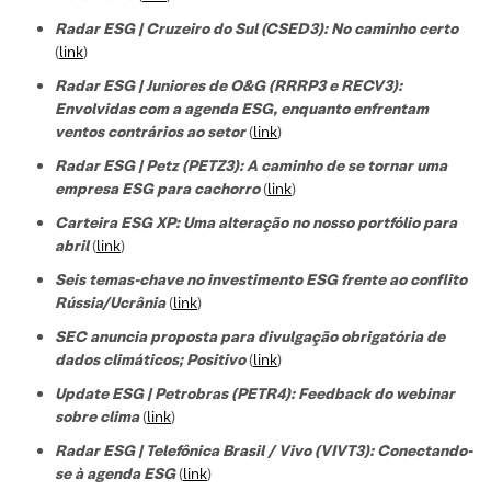
Radar ESG | Cruzeiro do Sul (CSED3): No caminho certo
(
link
)
Radar ESG | Juniores de O&G (RRRP3 e RECV3):
Envolvidas com a agenda ESG, enquanto enfrentam
ventos contrários ao setor
(
link
)
Radar ESG | Petz (PETZ3): A caminho de se tornar uma
empresa ESG para cachorro
(
link
)
Carteira ESG XP: Uma alteração no nosso portfólio para
abril
(
link
)
Seis temas-chave no investimento ESG frente ao conflito
Rússia/Ucrânia
(
link
)
SEC anuncia proposta para divulgação obrigatória de
dados climáticos; Positivo
(
link
)
Update ESG | Petrobras (PETR4): Feedback do webinar
sobre clima
(
link
)
Radar ESG | Telefônica Brasil / Vivo (VIVT3): Conectando-
se à agenda ESG
(
link
)