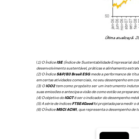
(
1) O Índice
ISE
(Índice de Sustentabilidade Empresarial d
desenvolvimento sustentável, práticas e alinhamento estrat
(2) O Índice
S&P/B3 Brasil ESG
mede a performance de títul
em certas atividades comerciais, no seu desempenho em co
(3) O
ICO2
tem como propósito ser um instrumento indutor
suas emissões e antecipa a visão de como estão se preparan
(4) O objetivo do
IGCT
é ser o indicador do desempenho médio
(5)
A série de índices
FTSE4Good
foi projetada para medir o
(6)
O Índice
MSCI ACWI
, que representa o desempenho de t