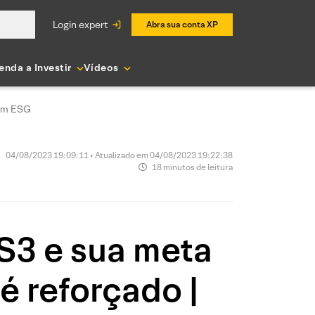
login expert
Abra sua conta XP
enda a Investir
Vídeos
com ESG
04/08/2023 19:09:11 • Atualizado em 04/08/2023 19:22:38
18 minutos de leitura
S3 e sua meta
é reforçado |