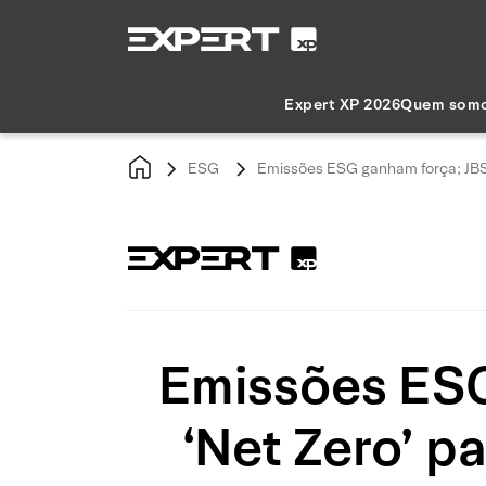
Expert XP 2026
Quem som
ESG
Emissões ESG ganham força; JBSS
Emissões ESG
‘Net Zero’ p