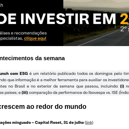
ontecimentos da semana
unch com ESG
é um relatório publicado todos os domingos pelo t
do que informação é a melhor ferramenta para auxiliar os investidor
tes no Brasil e no exterior da semana que passou, incluindo:
(i)
no
es países; e
(iii)
comparação da performance do Ibovespa vs. ISE (Índic
 crescem ao redor do mundo
ções minguado – Capital Reset, 31 de julho
(
link
)