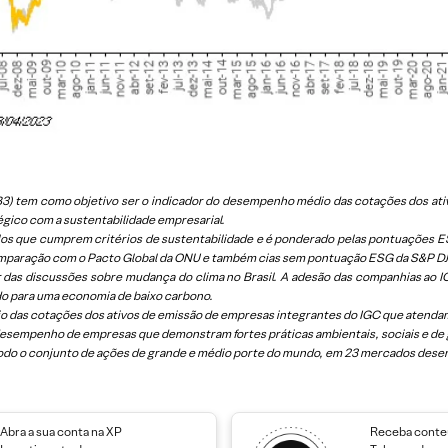
a B3) tem como objetivo ser o indicador do desempenho médio das cotações dos
égico com a sustentabilidade empresarial.
os que cumprem critérios de sustentabilidade e é ponderado pelas pontuações ESG
mparação com o Pacto Global da ONU e também cias sem pontuação ESG da S&P DJ
 das discussões sobre mudança do clima no Brasil. A adesão das companhias ao
do para uma economia de baixo carbono.
 das cotações dos ativos de emissão de empresas integrantes do IGC que atendam 
 desempenho de empresas que demonstram fortes práticas ambientais, sociais e de
odo o conjunto de ações de grande e médio porte do mundo, em 23 mercados dese
Abra a sua conta na XP
Receba conteú