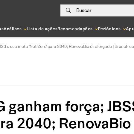
Buscar
os
Análises
Lista de ações
Recomendações
Periódicos
Apr
3 e sua meta 'Net Zero' para 2040; RenovaBio é reforçado | Brunch 
 ganham força; JBS
ara 2040; RenovaBio 