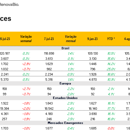
 RenovaBio.
nces