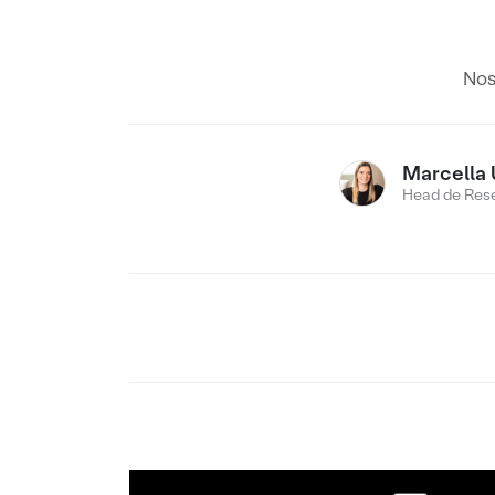
Nos
Marcella 
Head de Res