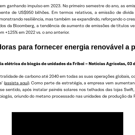
vem ganhando impulso em 2023. No primeiro semestre do ano, as emis
mente de US$950 bilhões. Em termos relativos, a emissão de dívid
onstrando resiliência, mas também se expandindo, reforçando o cresc
ados da Bloomberg, a tendência de aumento de emissões de títulos ve
m +125% em 2022 vs. o ano anterior.
doras para fornecer energia renovável a p
a elétrica do biogás de unidades da Friboi – Notícias Agrícolas, 03 
tralidade de carbono até 2040 em todas as suas operações globais, c
’ (
assista aqui
). Como parte da estratégia, a empresa vem aumentand
se sentido, após instalar painéis solares nos telhados das lojas Swif
iogás, oriundo do metano processado nas unidades de produção da Frib