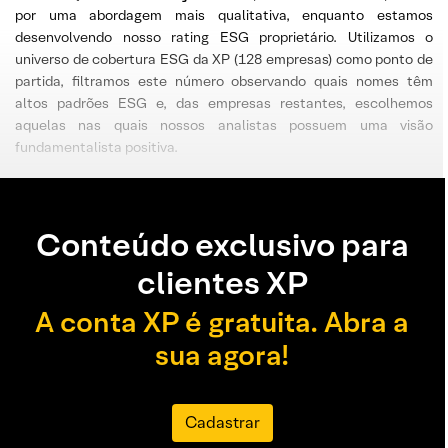
por uma abordagem mais qualitativa, enquanto estamos
desenvolvendo nosso rating ESG proprietário. Utilizamos o
universo de cobertura ESG da XP (128 empresas) como ponto de
partida, filtramos este número observando quais nomes têm
altos padrões ESG e, das empresas restantes, escolhemos
aquelas nas quais nossos analistas possuem uma visão
fundamentalista positiva.
Conteúdo exclusivo para
clientes XP
A conta XP é gratuita. Abra a
sua agora!
Cadastrar