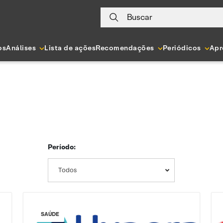
Buscar
os
Análises
Lista de ações
Recomendações
Periódicos
Apr
Período:
Todos
SAÚDE