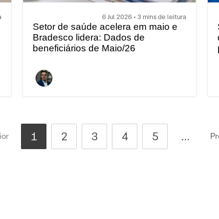
a
6 Jul 2026 • 3 mins de leitura
Setor de saúde acelera em maio e
Bradesco lidera: Dados de
beneficiários de Maio/26
1
2
3
4
5
...
ior
Pr