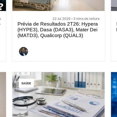
a
22 Jul 2026 • 3 mins de leitura
o
Prévia de Resultados 2T26: Hypera
(HYPE3), Dasa (DASA3), Mater Dei
(MATD3), Qualicorp (QUAL3)
SAÚDE