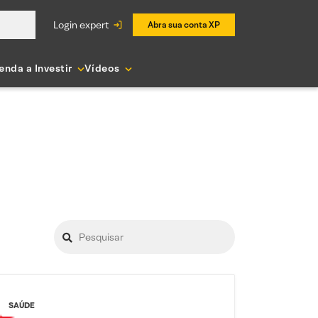
login expert
Abra sua conta XP
enda a Investir
Vídeos
SAÚDE