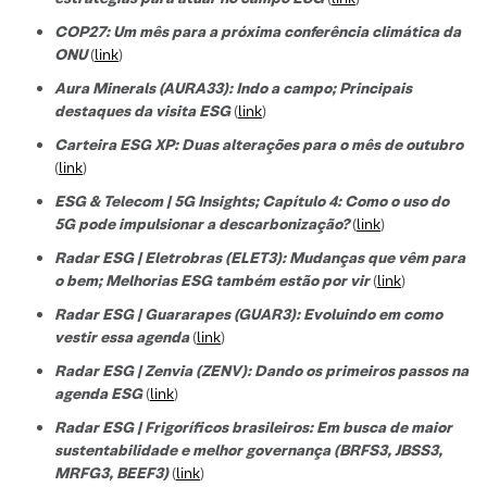
COP27: Um mês para a próxima conferência climática da
ONU
(
link
)
Aura Minerals (AURA33): Indo a campo; Principais
destaques da visita ESG
(
link
)
Carteira ESG XP: Duas alterações para o mês de outubro
(
link
)
ESG & Telecom | 5G Insights; Capítulo 4: Como o uso do
5G pode impulsionar a descarbonização?
(
link
)
Radar ESG | Eletrobras (ELET3): Mudanças que vêm para
o bem; Melhorias ESG também estão por vir
(
link
)
Radar ESG | Guararapes (GUAR3): Evoluindo em como
vestir essa agenda
(
link
)
Radar ESG | Zenvia (ZENV): Dando os primeiros passos na
agenda ESG
(
link
)
Radar ESG | Frigoríficos brasileiros: Em busca de maior
sustentabilidade e melhor governança (BRFS3, JBSS3,
MRFG3, BEEF3)
(
link
)