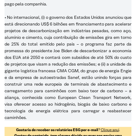
pago pela companhia.
• No internacional, (i) o governo dos Estados Unidos anunciou que
está direcionando US$ 6 bilhões em financiamento para acelerar
projetos de descarbonização em indústrias pesadas, como aço,
alumínio e cimento, cuja contribuição de emissões gira em torno
de 25% do total emitido pelo país – o programa faz parte da
promessa do presidente Joe Biden de descarbonizar a economia
dos EUA até 2050 e contará com subsídios de até 50% do custo
de projetos que visam a redução das emissões; e (ii) a unidade da
gigante logística francesa CMA CGM, do grupo de energia Engie
e da empresa de autoestradas Sanef, estão unindo forças para
construir uma rede europeia de terminais de abastecimento e
carregamento para caminhões com baixo teor de carbono – a
aliança, conhecida como European Clean Transport Network,
visa oferecer acesso ao hidrogênio, biogás de baixo carbono e
tecnologia de energia elétrica para carregar e reabastecer
caminhões.
Gostaria de receber os relatórios ESG por e-mail
?
Clique aqui
.
Gostou do conteúdo, tem alguma dúvida ou quer nos enviar uma