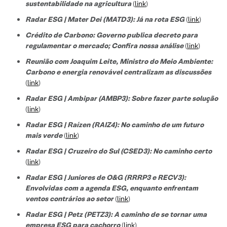
sustentabilidade na agricultura
(
link
)
Radar ESG | Mater Dei (MATD3): Já na rota ESG
(
link
)
Crédito de Carbono: Governo publica decreto para
regulamentar o mercado; Confira nossa análise
(
link
)
Reunião com Joaquim Leite, Ministro do Meio Ambiente:
Carbono e energia renovável centralizam as discussões
(
link
)
Radar ESG | Ambipar (AMBP3): Sobre fazer parte solução
(
link
)
Radar ESG | Raízen (RAIZ4): No caminho de um futuro
mais verde
(
link
)
Radar ESG | Cruzeiro do Sul (CSED3): No caminho certo
(
link
)
Radar ESG | Juniores de O&G (RRRP3 e RECV3):
Envolvidas com a agenda ESG, enquanto enfrentam
ventos contrários ao setor
(
link
)
Radar ESG | Petz (PETZ3): A caminho de se tornar uma
empresa ESG para cachorro
(
link
)