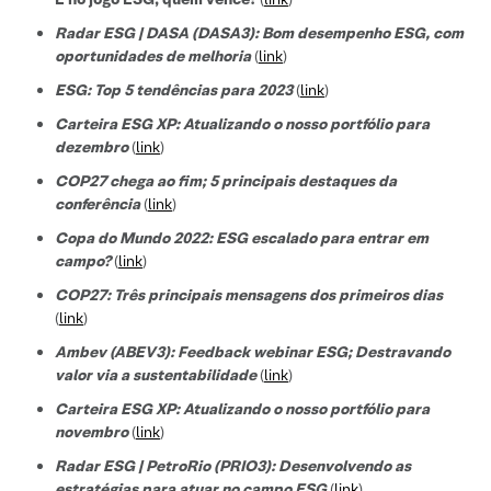
Radar ESG | DASA (DASA3): Bom desempenho ESG, com
oportunidades de melhoria
(
link
)
ESG: Top 5 tendências para 2023
(
link
)
Carteira ESG XP: Atualizando o nosso portfólio para
dezembro
(
link
)
COP27 chega ao fim; 5 principais destaques da
conferência
(
link
)
Copa do Mundo 2022: ESG escalado para entrar em
campo?
(
link
)
COP27: Três principais mensagens dos primeiros dias
(
link
)
Ambev (ABEV3): Feedback webinar ESG; Destravando
valor via a sustentabilidade
(
link
)
Carteira ESG XP: Atualizando o nosso portfólio para
novembro
(
link
)
Radar ESG | PetroRio (PRIO3): Desenvolvendo as
estratégias para atuar no campo ESG
(
link
)