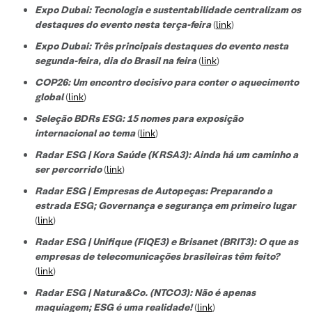
Expo Dubai: Tecnologia e sustentabilidade centralizam os
destaques do evento nesta terça-feira
(
link
)
Expo Dubai: Três principais destaques do evento nesta
segunda-feira, dia do Brasil na feira
(
link
)
COP26: Um encontro decisivo para conter o aquecimento
global
(
link
)
Seleção BDRs ESG​: 15 nomes para exposição
internacional ao tema
(
link
)
Radar ESG | Kora Saúde (KRSA3): Ainda há um caminho a
ser percorrido
(
link
)
Radar ESG | Empresas de Autopeças: Preparando a
estrada ESG; Governança e segurança em primeiro lugar
(
link
)
Radar ESG | Unifique (FIQE3) e Brisanet (BRIT3): O que as
empresas de telecomunicações brasileiras têm feito?
(
link
)
Radar ESG | Natura&Co. (NTCO3): Não é apenas
maquiagem; ESG é uma realidade!
(
link
)