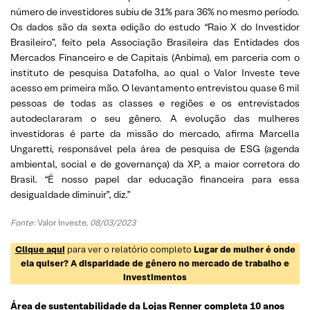
número de investidores subiu de 31% para 36% no mesmo período.
Os dados são da sexta edição do estudo “Raio X do Investidor
Brasileiro”, feito pela Associação Brasileira das Entidades dos
Mercados Financeiro e de Capitais (Anbima), em parceria com o
instituto de pesquisa Datafolha, ao qual o Valor Investe teve
acesso em primeira mão. O levantamento entrevistou quase 6 mil
pessoas de todas as classes e regiões e os entrevistados
autodeclararam o seu gênero. A evolução das mulheres
investidoras é parte da missão do mercado, afirma Marcella
Ungaretti, responsável pela área de pesquisa de ESG (agenda
ambiental, social e de governança) da XP, a maior corretora do
Brasil. “É nosso papel dar educação financeira para essa
desigualdade diminuir”, diz.”
Fonte:
Valor Investe,
08/03/2023
Clique aqui
para ver o relatório completo
Lugar de mulher é onde
ela quiser? A disparidade de gênero no mercado de trabalho e
investimentos
Área de sustentabilidade da Lojas Renner completa 10 anos