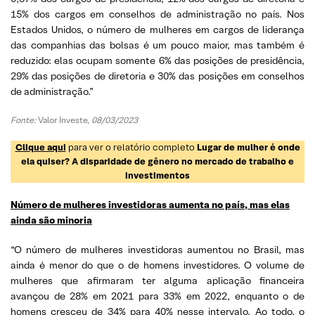
15% dos cargos em conselhos de administração no país. Nos
Estados Unidos, o número de mulheres em cargos de liderança
das companhias das bolsas é um pouco maior, mas também é
reduzido: elas ocupam somente 6% das posições de presidência,
29% das posições de diretoria e 30% das posições em conselhos
de administração.”
Fonte:
Valor Investe,
08/03/2023
Clique aqui
para ver o relatório completo
Lugar de mulher é onde
ela quiser? A disparidade de gênero no mercado de trabalho e
investimentos
Número de mulheres investidoras aumenta no país, mas elas
ainda são minoria
“O número de mulheres investidoras aumentou no Brasil, mas
ainda é menor do que o de homens investidores. O volume de
mulheres que afirmaram ter alguma aplicação financeira
avançou de 28% em 2021 para 33% em 2022, enquanto o de
homens cresceu de 34% para 40% nesse intervalo. Ao todo, o