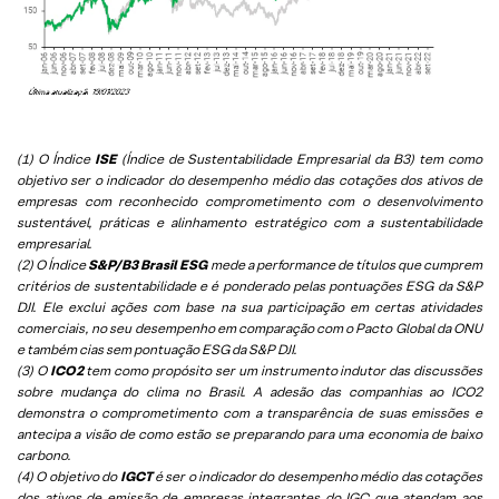
(1) O Índice
ISE
(Índice de Sustentabilidade Empresarial da B3) tem como
objetivo ser o indicador do desempenho médio das cotações dos ativos de
empresas com reconhecido comprometimento com o desenvolvimento
sustentável, práticas e alinhamento estratégico com a sustentabilidade
empresarial.
(2) O Índice
S&P/B3 Brasil ESG
mede a performance de títulos que cumprem
critérios de sustentabilidade e é ponderado pelas pontuações ESG da S&P
DJI. Ele exclui ações com base na sua participação em certas atividades
comerciais, no seu desempenho em comparação com o Pacto Global da ONU
e também cias sem pontuação ESG da S&P DJI.
(3) O
ICO2
tem como propósito ser um instrumento indutor das discussões
sobre mudança do clima no Brasil. A adesão das companhias ao ICO2
demonstra o comprometimento com a transparência de suas emissões e
antecipa a visão de como estão se preparando para uma economia de baixo
carbono.
(4) O objetivo do
IGCT
é ser o indicador do desempenho médio das cotações
dos ativos de emissão de empresas integrantes do IGC que atendam aos