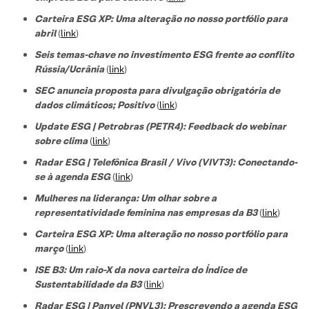
Carteira ESG XP: Uma alteração no nosso portfólio para
abril
(
link
)
Seis temas-chave no investimento ESG frente ao conflito
Rússia/Ucrânia
(
link
)
SEC anuncia proposta para divulgação obrigatória de
dados climáticos; Positivo
(
link
)
Update ESG | Petrobras (PETR4): Feedback do webinar
sobre clima
(
link
)
Radar ESG | Telefônica Brasil / Vivo (VIVT3): Conectando-
se à agenda ESG
(
link
)
Mulheres na liderança: Um olhar sobre a
representatividade feminina nas empresas da B3
(
link
)
Carteira ESG XP: Uma alteração no nosso portfólio para
março
(
link
)
ISE B3: Um raio-X da nova carteira do Índice de
Sustentabilidade da B3
(
link
)
Radar ESG | Panvel (PNVL3): Prescrevendo a agenda ESG