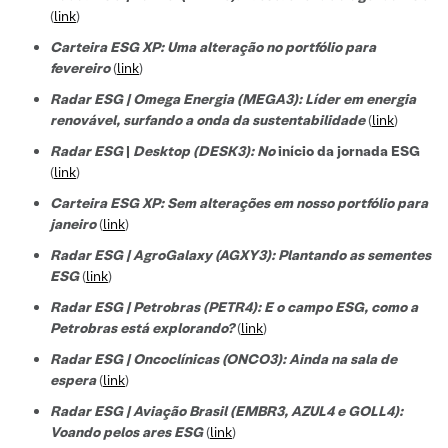
(
link
)
Carteira ESG XP: Uma alteração no portfólio para
fevereiro
(
link
)
Radar ESG | Omega Energia (MEGA3): Líder em energia
renovável, surfando a onda da sustentabilidade
(
link
)
Radar ESG
|
Desktop (DESK3): No
início da jornada ESG
(
link
)
Carteira ESG XP: Sem alterações em nosso portfólio para
janeiro
(
link
)
Radar ESG | AgroGalaxy (AGXY3): Plantando as sementes
ESG
(
link
)
Radar ESG | Petrobras (PETR4): E o campo ESG, como a
Petrobras está explorando?
(
link
)
Radar ESG | Oncoclínicas (ONCO3): Ainda na sala de
espera
(
link
)
Radar ESG | Aviação Brasil (EMBR3, AZUL4 e GOLL4):
Voando pelos ares ESG
(
link
)