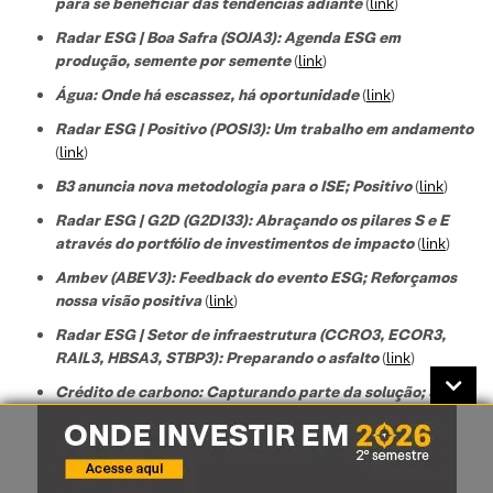
para se beneficiar das tendências adiante
(
link
)
Radar ESG | Boa Safra (SOJA3): Agenda ESG em
produção, semente por semente
(
link
)
Água: Onde há escassez, há oportunidade
(
link
)
Radar ESG | Positivo (POSI3): Um trabalho em andamento
(
link
)
B3 anuncia nova metodologia para o ISE; Positivo
(
link
)
Radar ESG | G2D (G2DI33): Abraçando os pilares S e E
através do portfólio de investimentos de impacto
(
link
)
Ambev (ABEV3): Feedback do evento ESG; Reforçamos
nossa visão positiva
(
link
)
Radar ESG | Setor de infraestrutura (CCRO3, ECOR3,
RAIL3, HBSA3, STBP3): Preparando o asfalto
(
link
)
Crédito de carbono: Capturando parte da solução; 5
nomes para exposição ao tema
(
link
)
Radar ESG | Incorporadoras de Imóveis Residenciais
Populares: Construindo os andares ESG
(
link
)