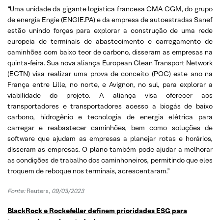
“Uma unidade da gigante logística francesa CMA CGM, do grupo
de energia Engie (ENGIE.PA) e da empresa de autoestradas Sanef
estão unindo forças para explorar a construção de uma rede
europeia de terminais de abastecimento e carregamento de
caminhões com baixo teor de carbono, disseram as empresas na
quinta-feira. Sua nova aliança European Clean Transport Network
(ECTN) visa realizar uma prova de conceito (POC) este ano na
França entre Lille, no norte, e Avignon, no sul, para explorar a
viabilidade do projeto. A aliança visa oferecer aos
transportadores e transportadores acesso a biogás de baixo
carbono, hidrogênio e tecnologia de energia elétrica para
carregar e reabastecer caminhões, bem como soluções de
software que ajudam as empresas a planejar rotas e horários,
disseram as empresas. O plano também pode ajudar a melhorar
as condições de trabalho dos caminhoneiros, permitindo que eles
troquem de reboque nos terminais, acrescentaram.”
Fonte:
Reuters,
09/03/2023
BlackRock e Rockefeller definem prioridades ESG para