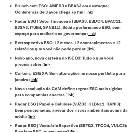
Brunch com ESG: AMER3 e BBAS3 em destaque;
Conferência de Davos chega ao fim
(
link
)
Radar ESG | Setor financeiro (BBAS3, BBDC4, BPAC11,
B3SA3, ITUB4, SANB11): Sólida performance ESG, com
espaço para melhoria na governança
(
link
)
Retrospectiva ESG: 12 meses, 12 acontecimentos e 12
relatórios que você não pode perder
(
link
)
Novo ano, nova carteira do ISE B3: Tudo o que você
precisa saber
(
link
)
Carteira ESG XP: Sem alterações no nosso portfólio para
janeiro (
link
)
Nova resolução da CVM define regras ESG mais rígidas
para companhias abertas
(
link
)
Radar ESG | Papel e Celulose (SUZB3, KLBN11, RANI3):
Bem posicionadas, apesar dos riscos ambientais acima da
média
(
link
)
Radar ESG | Vestuário Esportivo (SBFG3, TFCO4, VULC3):
E no jogo ESG, quem vence?
(
link
)