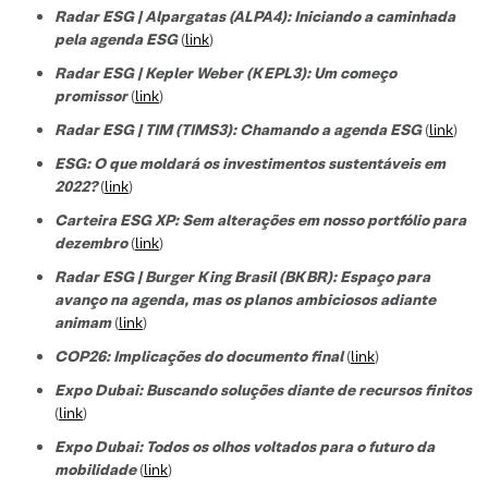
Radar ESG | Alpargatas (ALPA4): Iniciando a caminhada
pela agenda ESG
(
link
)
Radar ESG | Kepler Weber (KEPL3): Um começo
promissor
(
link
)
Radar ESG | TIM (TIMS3): Chamando a agenda ESG
(
link
)
ESG: O que moldará os investimentos sustentáveis em
2022?
(
link
)
Carteira ESG XP: Sem alterações em nosso portfólio para
dezembro
(
link
)
Radar ESG | Burger King Brasil (BKBR): Espaço para
avanço na agenda, mas os planos ambiciosos adiante
animam
(
link
)
COP26: Implicações do documento final
(
link
)
Expo Dubai: Buscando soluções diante de recursos finitos
(
link
)
Expo Dubai: Todos os olhos voltados para o futuro da
mobilidade
(
link
)