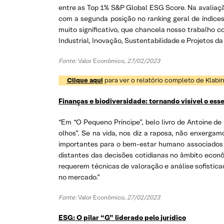
entre as Top 1% S&P Global ESG Score. Na avaliaç
com a segunda posição no ranking geral de índice
muito significativo, que chancela nosso trabalho c
Industrial, Inovação, Sustentabilidade e Projetos da 
Fonte:
Valor Econômico,
27/02/2023
Clique aqui
para ver o relatório completo de Klabin
Finanças e biodiversidade: tornando visível o esse
“Em “O Pequeno Príncipe”, belo livro de Antoine de 
olhos”. Se na vida, nos diz a raposa, não enxerga
importantes para o bem-estar humano associados à 
distantes das decisões cotidianas no âmbito econôm
requerem técnicas de valoração e análise sofisticad
no mercado.”
Fonte:
Valor Econômico,
27/02/2023
ESG: O pilar “G” liderado pelo jurídico