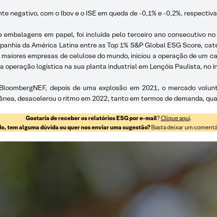
te negativo, com o Ibov e o ISE em queda de -0,1% e -0,2%, respectiv
ra de embalagens em papel, foi incluída pelo terceiro ano consecutivo n
anhia da América Latina entre as Top 1% S&P Global ESG Score, cat
s maiores empresas de celulose do mundo, iniciou a operação de um ca
 operação logística na sua planta industrial em Lençóis Paulista, no in
 BloombergNEF, depois de uma explosão em 2021, o mercado volunt
ea, desacelerou o ritmo em 2022, tanto em termos de demanda, quant
Gostaria de receber os relatórios ESG por e-mail
?
Clique aqui
.
o, tem alguma dúvida ou quer nos enviar uma sugestão?
Basta deixar um comentári