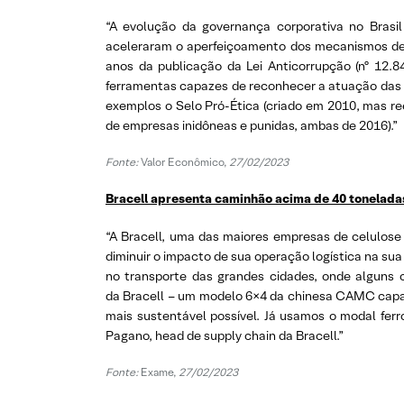
“A evolução da governança corporativa no Brasil
aceleraram o aperfeiçoamento dos mecanismos de 
anos da publicação da Lei Anticorrupção (nº 12.8
ferramentas capazes de reconhecer a atuação das 
exemplos o Selo Pró-Ética (criado em 2010, mas r
de empresas inidôneas e punidas, ambas de 2016).”
Fonte:
Valor Econômico,
27/02/2023
Bracell apresenta caminhão acima de 40 tonelada
“A Bracell, uma das maiores empresas de celulose
diminuir o impacto de sua operação logística na su
no transporte das grandes cidades, onde alguns 
da Bracell – um modelo 6×4 da chinesa CAMC capaz d
mais sustentável possível. Já usamos o modal fer
Pagano, head de supply chain da Bracell.”
Fonte:
Exame,
27/02/2023