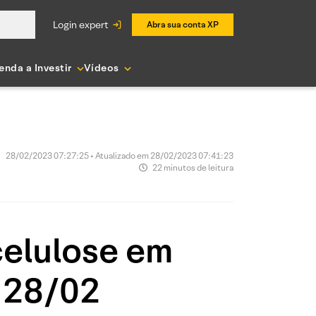
login expert
Abra sua conta XP
enda a Investir
Vídeos
28/02/2023 07:27:25 • Atualizado em 28/02/2023 07:41:23
22 minutos de leitura
celulose em
 28/02