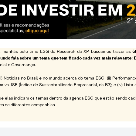
 as manhãs pelo time ESG do Research da XP, buscamos trazer as
ú
 mundo fala sobre um tema que tem ficado cada vez mais relevante:
cial e Governança.
(i) Notícias no Brasil e no mundo acerca do tema ESG; (ii) Performanc
a vs. ISE (Índice de Sustentabilidade Empresarial, da B3); e (iv) List
ue elas indicam os temas dentro da agenda ESG que estão sendo cada 
es de diferentes companhias.