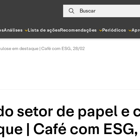
Buscar
os
Análises
Lista de ações
Recomendações
Periódicos
Apr
lulose em destaque | Café com ESG, 28/02
o setor de papel e 
que | Café com ESG,