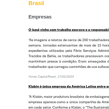
Brasil
Empresas
O (seu) vinho com trabalho escravo e a responsab
“As imagens e relatos de cerca de 200 trabalhador
semana. Jornadas extenuantes de mais de 15 hora
expedientes utilizados pela Fênix Serviços Admini
Trazidos da Bahia, os trabalhadores precisavam c
mantinham presos à condição. Eram ameaçados de 
trabalhador que carregou caminhões de uva sufoca
Fonte:
Capital Reset,
27/02/2023
Klabin é única empresa da América Latina entre 
“A Klabin, maior produtora brasileira de embalagens
empresa aparece como a única companhia da Améri
em cada setor. Conforme a Klabin, o “The Sustainab