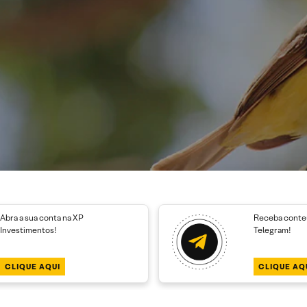
Abra a sua conta na XP
Receba conteú
Investimentos!
Telegram!
CLIQUE AQUI
CLIQUE AQ