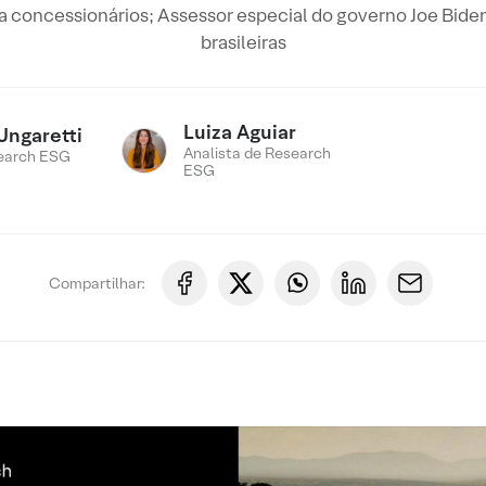
concessionários; Assessor especial do governo Joe Biden
brasileiras
Luiza Aguiar
Ungaretti
Analista de Research
earch ESG
ESG
Compartilhar: