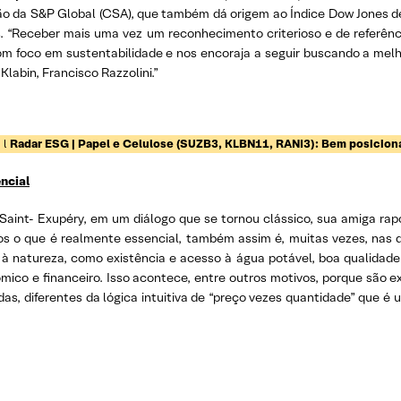
ão da S&P Global (CSA), que também dá origem ao Índice Dow Jones d
s. “Receber mais uma vez um reconhecimento criterioso e de referên
om foco em sustentabilidade e nos encoraja a seguir buscando a melhor
Klabin, Francisco Razzolini.”
 l
Radar ESG | Papel e Celulose (SUZB3, KLBN11, RANI3): Bem posiciona
ncial
Saint- Exupéry, em um diálogo que se tornou clássico, sua amiga rapos
mos o que é realmente essencial, também assim é, muitas vezes, nas
natureza, como existência e acesso à água potável, boa qualidade d
ico e financeiro. Isso acontece, entre outros motivos, porque são e
as, diferentes da lógica intuitiva de “preço vezes quantidade” que é 