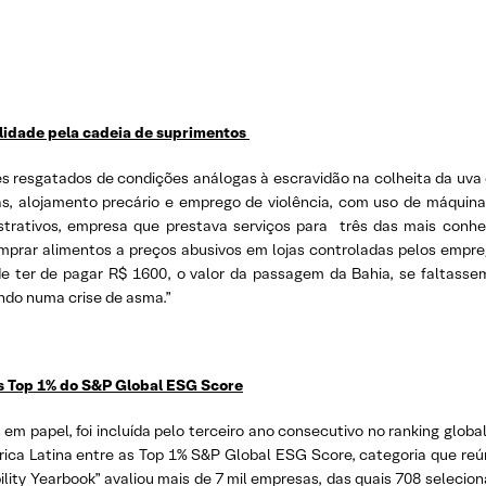
ilidade pela cadeia de suprimentos
es resgatados de condições análogas à escravidão na colheita da uva
s, alojamento precário e emprego de violência, com uso de máquin
strativos, empresa que prestava serviços para três das mais conheci
omprar alimentos a preços abusivos em lojas controladas pelos empr
ter de pagar R$ 1600, o valor da passagem da Bahia, se faltassem
ndo numa crise de asma.”
as Top 1% do S&P Global ESG Score
 em papel, foi incluída pelo terceiro ano consecutivo no ranking glob
ca Latina entre as Top 1% S&P Global ESG Score, categoria que r
ility Yearbook” avaliou mais de 7 mil empresas, das quais 708 selecio