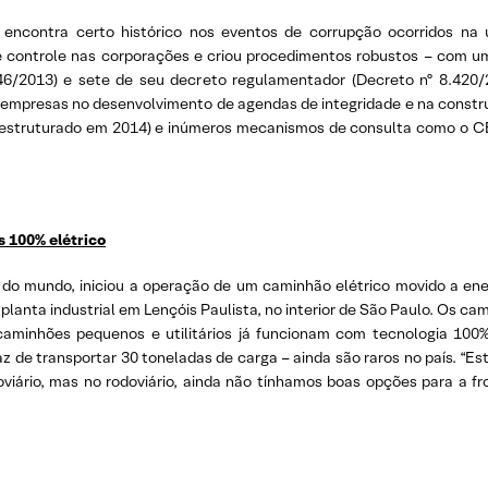
 encontra certo histórico nos eventos de corrupção ocorridos na ú
controle nas corporações e criou procedimentos robustos – com um 
46/2013) e sete de seu decreto regulamentador (Decreto nº 8.420/
empresas no desenvolvimento de agendas de integridade e na constru
eestruturado em 2014) e inúmeros mecanismos de consulta como o C
s 100% elétrico
 do mundo, iniciou a operação de um caminhão elétrico movido a ene
a planta industrial em Lençóis Paulista, no interior de São Paulo. Os 
caminhões pequenos e utilitários já funcionam com tecnologia 100%
e transportar 30 toneladas de carga – ainda são raros no país. “Est
roviário, mas no rodoviário, ainda não tínhamos boas opções para a 