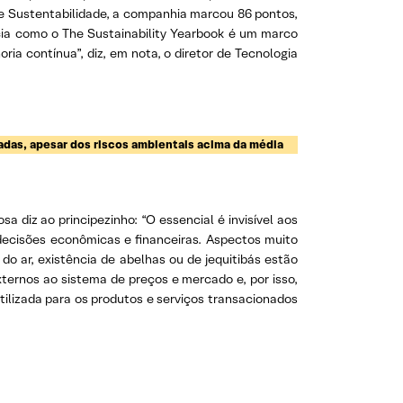
e Sustentabilidade, a companhia marcou 86 pontos,
cia como o The Sustainability Yearbook é um marco
ia contínua”, diz, em nota, o diretor de Tecnologia
das, apesar dos riscos ambientais acima da média
a diz ao principezinho: “O essencial é invisível aos
 decisões econômicas e financeiras. Aspectos muito
o ar, existência de abelhas ou de jequitibás estão
xternos ao sistema de preços e mercado e, por isso,
utilizada para os produtos e serviços transacionados