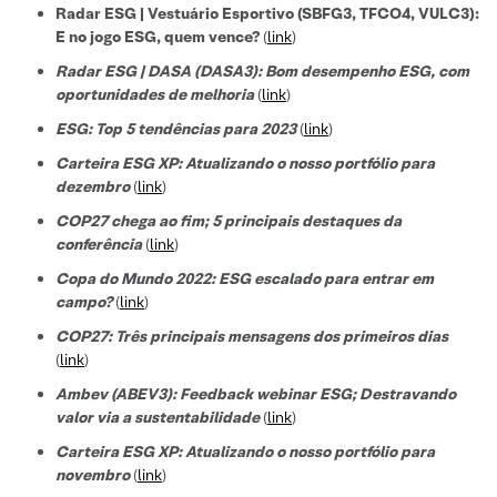
Radar ESG | Vestuário Esportivo (SBFG3, TFCO4, VULC3):
E no jogo ESG, quem vence?
(
link
)
Radar ESG | DASA (DASA3): Bom desempenho ESG, com
oportunidades de melhoria
(
link
)
ESG: Top 5 tendências para 2023
(
link
)
Carteira ESG XP: Atualizando o nosso portfólio para
dezembro
(
link
)
COP27 chega ao fim; 5 principais destaques da
conferência
(
link
)
Copa do Mundo 2022: ESG escalado para entrar em
campo?
(
link
)
COP27: Três principais mensagens dos primeiros dias
(
link
)
Ambev (ABEV3): Feedback webinar ESG; Destravando
valor via a sustentabilidade
(
link
)
Carteira ESG XP: Atualizando o nosso portfólio para
novembro
(
link
)