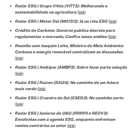
Radar ESG |
Grupo Vittia (VITT3):
Melhorando a
sustentabilidade na agricultura
(
link
)
Radar ESG | Mater Dei (MATD3): Já na rota ESG
(
link
)
Crédito de Carbono: Governo publica decreto para
regulamentar o mercado; Confira nossa análise
(
link
)
Reunião com Joaquim Leite, Ministro do Meio Ambiente:
Carbono e energia renovável centralizam as discussões
(
link
)
Radar ESG | Ambipar (AMBP3): Sobre fazer parte solução
(
link
)
Radar ESG | Raízen (RAIZ4): No caminho de um futuro
mais verde
(
link
)
Radar ESG | Cruzeiro do Sul (CSED3): No caminho certo
(
link
)
Radar ESG | Juniores de O&G (RRRP3 e RECV3):
Envolvidas com a agenda ESG, enquanto enfrentam
ventos contrários ao setor
(
link
)