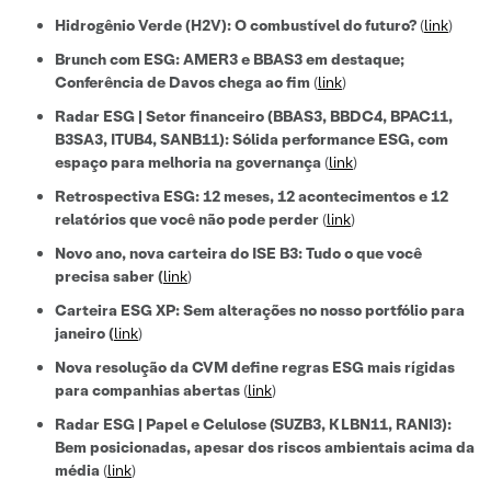
Hidrogênio Verde (H2V): O combustível do futuro?
(
link
)
Brunch com ESG: AMER3 e BBAS3 em destaque;
Conferência de Davos chega ao fim
(
link
)
Radar ESG | Setor financeiro (BBAS3, BBDC4, BPAC11,
B3SA3, ITUB4, SANB11): Sólida performance ESG, com
espaço para melhoria na governança
(
link
)
Retrospectiva ESG: 12 meses, 12 acontecimentos e 12
relatórios que você não pode perder
(
link
)
Novo ano, nova carteira do ISE B3: Tudo o que você
precisa saber
(
link
)
Carteira ESG XP: Sem alterações no nosso portfólio para
janeiro (
link
)
Nova resolução da CVM define regras ESG mais rígidas
para companhias abertas
(
link
)
Radar ESG | Papel e Celulose (SUZB3, KLBN11, RANI3):
Bem posicionadas, apesar dos riscos ambientais acima da
média
(
link
)