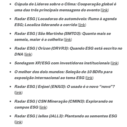
Cúpula de Líderes sobre o Clima: Cooperação global é
uma das três principais mensagens do evento
(
link
)
Radar ESG | Locadoras de automóveis: Rumo à agenda
ESG; Localiza liderando a corrida
(
link
)
Radar ESG | São Martinho (SMTO3): Quanto mais se
semeia, maior é a colheita
(
link
)
Radar ESG | Orizon (ORVR3): Quando ESG está escrito no
DNA
(
link
)
Sondagem XP/ESG com investidores institucionais
(
link
)
O melhor dos dois mundos: Seleção de 10 BDRs para
exposição internacional ao tema ESG
(
link
)
Radar ESG | Enjoei (ENJU3): O usado é o novo “novo”?
(
link
)
Radar ESG | CSN Mineração (CMIN3): Explorando os
campos ESG
(
link
)
Radar ESG | Jalles (JALL3): Plantando as sementes ESG
(
link
)