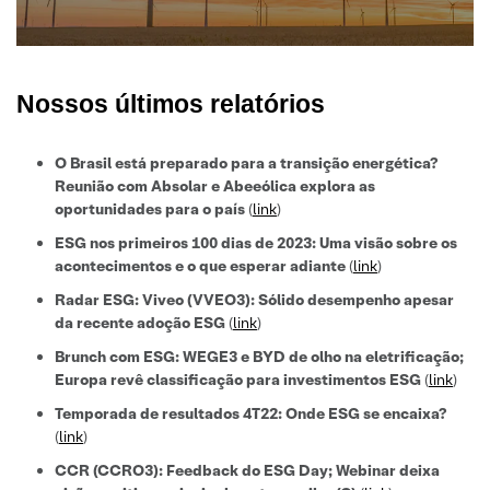
Nossos últimos relatórios
O Brasil está preparado para a transição energética?
Reunião com Absolar e Abeeólica explora as
oportunidades para o país
(
link
)
ESG nos primeiros 100 dias de 2023: Uma visão sobre os
acontecimentos e o que esperar adiante
(
link
)
Radar ESG: Viveo (VVEO3): Sólido desempenho apesar
da recente adoção ESG
(
link
)
Brunch com ESG: WEGE3 e BYD de olho na eletrificação;
Europa revê classificação para investimentos ESG
(
link
)
Temporada de resultados 4T22: Onde ESG se encaixa?
(
link
)
CCR (CCRO3): Feedback do ESG Day; Webinar deixa