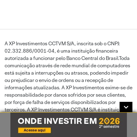
A XP Investimentos CCTVM S/A, inscrita sob o CNPJ:
02.332.886/0001-04, é uma instituição financeira
autorizada a funcionar pelo Banco Central do Brasil.Toda
comunicação através de rede mundial de computadores
está sujeita a interrupções ou atrasos, podendo impedir
ou prejudicar o envio de ordens ou a recepção de
informações atualizadas. A XP Investimentos exime-se de
responsabilidade por danos sofridos por seus clientes,
por força de falha de serviços disponibilizados por
terceiros. A XP Investimentos CCTVM S/A é instituição
autorizada a funcionar pelo Banco Central do Brasil.