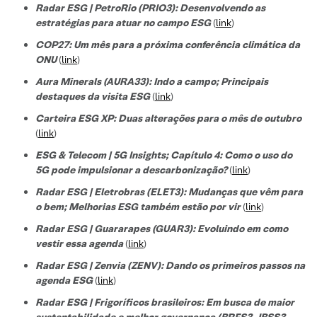
Radar ESG | PetroRio (PRIO3): Desenvolvendo as
estratégias para atuar no campo ESG
(
link
)
COP27: Um mês para a próxima conferência climática da
ONU
(
link
)
Aura Minerals (AURA33): Indo a campo; Principais
destaques da visita ESG
(
link
)
Carteira ESG XP: Duas alterações para o mês de outubro
(
link
)
ESG & Telecom | 5G Insights; Capítulo 4: Como o uso do
5G pode impulsionar a descarbonização?
(
link
)
Radar ESG | Eletrobras (ELET3): Mudanças que vêm para
o bem; Melhorias ESG também estão por vir
(
link
)
Radar ESG | Guararapes (GUAR3): Evoluindo em como
vestir essa agenda
(
link
)
Radar ESG | Zenvia (ZENV): Dando os primeiros passos na
agenda ESG
(
link
)
Radar ESG | Frigoríficos brasileiros: Em busca de maior
sustentabilidade e melhor governança (BRFS3, JBSS3,