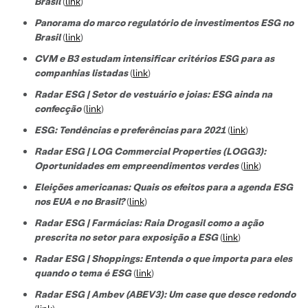
Brasil
(
link
)
Panorama do marco regulatório de investimentos ESG no
Brasil
(
link
)
CVM e B3 estudam intensificar critérios ESG para as
companhias listadas
(
link
)
Radar ESG | Setor de vestuário e joias: ESG ainda na
confecção
(
link
)
ESG: Tendências e preferências para 2021
(
link
)
Radar ESG | LOG Commercial Properties (LOGG3):
Oportunidades em empreendimentos verdes
(
link
)
Eleições americanas: Quais os efeitos para a agenda ESG
nos EUA e no Brasil?
(
link
)
Radar ESG | Farmácias: Raia Drogasil como a ação
prescrita no setor para exposição a ESG
(
link
)
Radar ESG | Shoppings: Entenda o que importa para eles
quando o tema é ESG
(
link
)
Radar ESG | Ambev (ABEV3): Um case que desce redondo