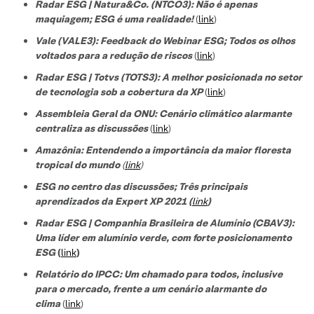
Radar ESG | Natura&Co. (NTCO3): Não é apenas
maquiagem; ESG é uma realidade!
(
link
)
Vale (VALE3): Feedback do Webinar ESG; Todos os olhos
voltados para a redução de riscos
(
link
)
Radar ESG | Totvs (TOTS3): A melhor posicionada no setor
de tecnologi
a sob a cobertura da XP
(
link
)
Assembleia Geral da ONU: Cenário climático alarmante
centraliza as discussões
(
link
)
Amazônia: Entendendo a importância da maior floresta
tropical do mundo
(
link
)
ESG no centro das discussões; Três principais
aprendizados da Expert XP 2021 (
link
)
Radar ESG | Companhia Brasileira de Alumínio (CBAV3):
Uma líder em alumínio verde, com forte posicionamento
ESG
(
link
)
Relatório do IPCC: Um chamado para todos, inclusive
para o mercado, frente a um cenário alarmante do
clima
(
link
)