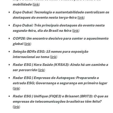
mobilidade
(
link
)
Expo Dubai: Tecnologia e sustentabilidade centralizam os
destaques do evento nesta terça-feira
(
link
)
Expo Dubai: Três principais destaques do evento nesta
segunda-feira, dia do Brasil na feira
(
link
)
COP26: Um encontro decisivo para conter o aquecimento
global
(
link
)
Seleção BDRs ESG​: 15 nomes para exposição
internacional ao tema
(
link
)
Radar ESG | Kora Saúde (KRSA3): Ainda há um caminho a
ser percorrido
(
link
)
Radar ESG | Empresas de Autopeças: Preparando a
estrada ESG; Governança e segurança em primeiro lugar
(
link
)
Radar ESG | Unifique (FIQE3) e Brisanet (BRIT3): O que as
empresas de telecomunicações brasileiras têm feito?
(
link
)