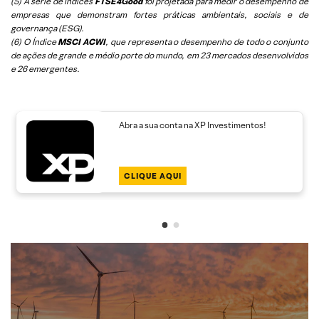
(5)
A série de índices
FTSE4Good
foi projetada para medir o desempenho de
empresas que demonstram fortes práticas ambientais, sociais e de
governança (ESG).
(6)
O Índice
MSCI ACWI
, que representa o desempenho de todo o conjunto
de ações de grande e médio porte do mundo, em 23 mercados desenvolvidos
e 26 emergentes.
Abra a sua conta na XP Investimentos!
CLIQUE AQUI