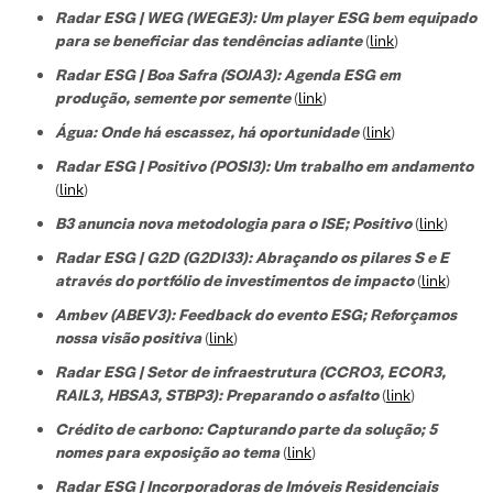
Radar ESG | WEG (WEGE3): Um player ESG bem equipado
para se beneficiar das tendências adiante
(
link
)
Radar ESG | Boa Safra (SOJA3): Agenda ESG em
produção, semente por semente
(
link
)
Água: Onde há escassez, há oportunidade
(
link
)
Radar ESG | Positivo (POSI3): Um trabalho em andamento
(
link
)
B3 anuncia nova metodologia para o ISE; Positivo
(
link
)
Radar ESG | G2D (G2DI33): Abraçando os pilares S e E
através do portfólio de investimentos de impacto
(
link
)
Ambev (ABEV3): Feedback do evento ESG; Reforçamos
nossa visão positiva
(
link
)
Radar ESG | Setor de infraestrutura (CCRO3, ECOR3,
RAIL3, HBSA3, STBP3): Preparando o asfalto
(
link
)
Crédito de carbono: Capturando parte da solução; 5
nomes para exposição ao tema
(
link
)
Radar ESG | Incorporadoras de Imóveis Residenciais