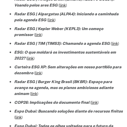
Voando pelos ares ESG
(
link
)
Radar ESG | Alpargatas (ALPA4): Iniciando a caminhada
pela agenda ESG
(
link
)
Radar ESG | Kepler Weber (KEPL3): Um começo
promissor
(
link
)
Radar ESG | TIM (TIMS3): Chamando a agenda ESG
(
link
)
ESG: O que moldará os investimentos sustentáveis em
2022?
(
link
)
Carteira ESG XP: Sem alterações em nosso portfólio para
dezembro
(
link
)
Radar ESG | Burger King Brasil (BKBR): Espaço para
avanço na agenda, mas os planos ambiciosos adiante
animam
(
link
)
COP26: Implicações do documento final
(
link
)
Expo Dubai: Buscando soluções diante de recursos finitos
(
link
)
Expo Dubai: Todos os olhos voltados para o futuro da