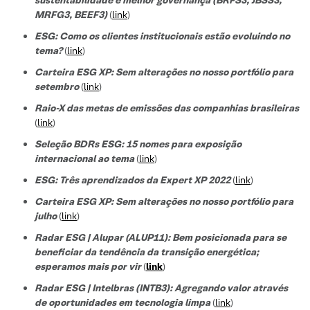
MRFG3, BEEF3)
(
link
)
ESG: Como os clientes institucionais estão evoluindo no
tema?
(
link
)
Carteira ESG XP: Sem alterações no nosso portfólio para
setembro
(
link
)
Raio-X das metas de emissões das companhias brasileiras
(
link
)
Seleção BDRs ESG​: 15 nomes para exposição
internacional ao tema
(
link
)
ESG: Três aprendizados da Expert XP 2022
(
link
)
Carteira ESG XP: Sem alterações no nosso portfólio para
julho
(
link
)
Radar ESG | Alupar (ALUP11): Bem posicionada para se
beneficiar da tendência da transição energética;
esperamos mais por vir
(
link
)
Radar ESG | Intelbras (INTB3):
Agregando valor através
de oportunidades em tecnologia limpa
(
link
)