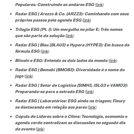
Populares: Construindo os andares ESG
(
link
)
Radar ESG | Arezzo & Co. (ARZZ3): Caminhando com seus
próprios passos pela agenda ESG
(
link
)
Trilogia ESG (Pt. I): Um mergulho no pilar E; Três nomes
que são parte da solução
(
link
)
Radar ESG | Blau (BLAU3) e Hypera (HYPE3): Em busca da
fórmula ESG
(
link
)
Bitcoin e ESG: Entenda os dois lados da moeda
(
link
)
Radar ESG | Bemobi (BMOB3): Diversidade é o nome do
jogo
(
link
)
Radar ESG | Setor de Logística (SIMH3, JSLG3 e VAMO3):
Preparando-se para a estrada ESG
(
link
)
Radar ESG | Laboratórios: ESG ainda na triagem; Fleury
se destacando em relação aos pares
(
link
)
Cúpula de Líderes sobre o Clima: Tecnologia, economia e
agenda verde centralizam as discussões no segundo dia
do evento
(
link
)