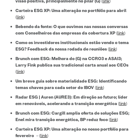
visão positiva, principalmente no pilar (G)
(
link
)
Carteira ESG XP: Uma alteração no portfólio para abril
(
link
)
Bebendo da fonte: O que ouvimos nas nossas conversas
com Conselheiros das empresas da cobertura XP
(
link
)
Como os investidores institucionais estão vendo o tema
ESG? Feedback da nossa rodada de reuniões
(
link
)
Brunch com ESG: Melhora do (G) na CCRO3 e ASAI3;
Larry Fink publica sua tradicional carta anual aos CEOs
(
link
)
Um breve guia sobre materialidade ESG: Identificando
temas chaves para cada setor do IBOV
(
link
)
Radar ESG | Auren (AURE3): Em direção ao futuro; líder
em renováveis, acelerando a transição energética
(
link
)
Brunch com ESG: Cargill amplia oferta de soluções ESG;
Enel mira transição energética, BP reduz foco
(
link
)
Carteira ESG XP: Uma alteração no nosso portfólio para
fevereiro
–
(
link
)