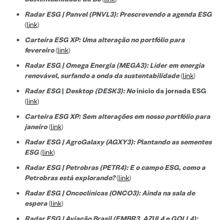
Radar ESG | Panvel (PNVL3): Prescrevendo a agenda ESG
(
link
)
Carteira ESG XP: Uma alteração no portfólio para
fevereiro
(
link
)
Radar ESG | Omega Energia (MEGA3): Líder em energia
renovável, surfando a onda da sustentabilidade
(
link
)
Radar ESG
|
Desktop (DESK3): No
início da jornada ESG
(
link
)
Carteira ESG XP: Sem alterações em nosso portfólio para
janeiro
(
link
)
Radar ESG | AgroGalaxy (AGXY3): Plantando as sementes
ESG
(
link
)
Radar ESG | Petrobras (PETR4): E o campo ESG, como a
Petrobras está explorando?
(
link
)
Radar ESG | Oncoclínicas (ONCO3): Ainda na sala de
espera
(
link
)
Radar ESG | Aviação Brasil (EMBR3, AZUL4 e GOLL4):