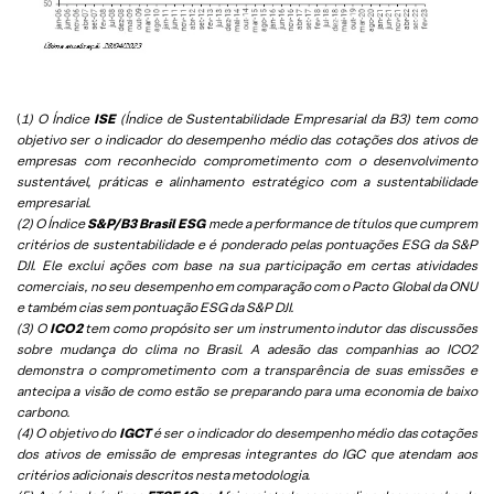
(
1) O Índice
ISE
(Índice de Sustentabilidade Empresarial da B3) tem como
objetivo ser o indicador do desempenho médio das cotações dos ativos de
empresas com reconhecido comprometimento com o desenvolvimento
sustentável, práticas e alinhamento estratégico com a sustentabilidade
empresarial.
(2) O Índice
S&P/B3 Brasil ESG
mede a performance de títulos que cumprem
critérios de sustentabilidade e é ponderado pelas pontuações ESG da S&P
DJI. Ele exclui ações com base na sua participação em certas atividades
comerciais, no seu desempenho em comparação com o Pacto Global da ONU
e também cias sem pontuação ESG da S&P DJI.
(3) O
ICO2
tem como propósito ser um instrumento indutor das discussões
sobre mudança do clima no Brasil. A adesão das companhias ao ICO2
demonstra o comprometimento com a transparência de suas emissões e
antecipa a visão de como estão se preparando para uma economia de baixo
carbono.
(4) O objetivo do
IGCT
é ser o indicador do desempenho médio das cotações
dos ativos de emissão de empresas integrantes do IGC que atendam aos
critérios adicionais descritos nesta metodologia.