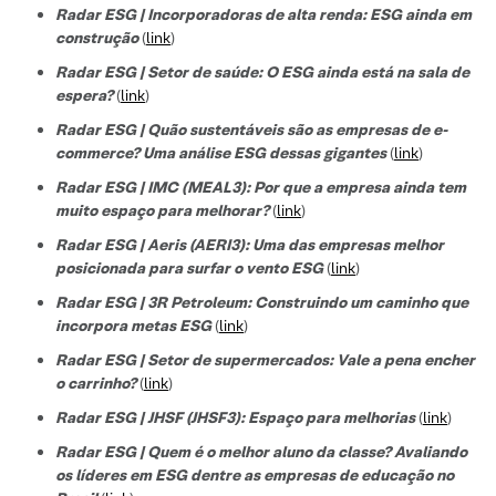
Radar ESG | Incorporadoras de alta renda: ESG ainda em
construção
(
link
)
Radar ESG | Setor de saúde: O ESG ainda está na sala de
espera?
(
link
)
Radar ESG | Quão sustentáveis são as empresas de e-
commerce? Uma análise ESG dessas gigantes
(
link
)
Radar ESG | IMC (MEAL3): Por que a empresa ainda tem
muito espaço para melhorar?
(
link
)
Radar ESG | Aeris (AERI3): Uma das empresas melhor
posicionada para surfar o vento ESG
(
link
)
Radar ESG | 3R Petroleum: Construindo um caminho que
incorpora metas ESG
(
link
)
Radar ESG | Setor de supermercados: Vale a pena encher
o carrinho?
(
link
)
Radar ESG | JHSF (JHSF3): Espaço para melhorias
(
link
)
Radar ESG | Quem é o melhor aluno da classe? Avaliando
os líderes em ESG dentre as empresas de educação no