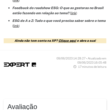
(
link
)
Feedback do roadshow ESG: O que as gestoras no Brasil
estão fazendo em relação ao tema?
(
link
)
ESG de A a Z: Tudo o que você precisa saber sobre o tema
(
link
)
Ainda não tem conta na XP?
Clique aqui
e abra a sua!
09/06/2023 14:28:27 • Atualizado em
09/06/2023 16:05:48
17 minutos de leitura
Avaliação