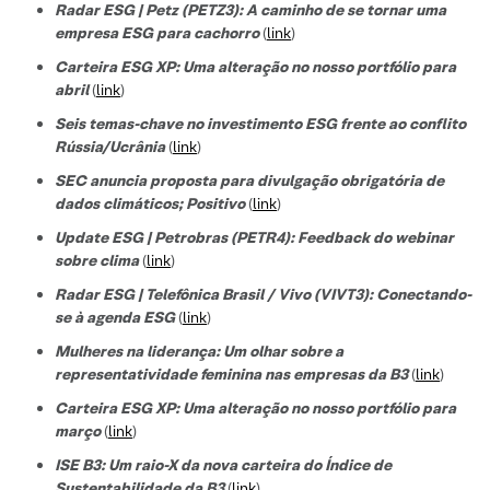
Radar ESG | Petz (PETZ3): A caminho de se tornar uma
empresa ESG para cachorro
(
link
)
Carteira ESG XP: Uma alteração no nosso portfólio para
abril
(
link
)
Seis temas-chave no investimento ESG frente ao conflito
Rússia/Ucrânia
(
link
)
SEC anuncia proposta para divulgação obrigatória de
dados climáticos; Positivo
(
link
)
Update ESG | Petrobras (PETR4): Feedback do webinar
sobre clima
(
link
)
Radar ESG | Telefônica Brasil / Vivo (VIVT3): Conectando-
se à agenda ESG
(
link
)
Mulheres na liderança: Um olhar sobre a
representatividade feminina nas empresas da B3
(
link
)
Carteira ESG XP: Uma alteração no nosso portfólio para
março
(
link
)
ISE B3: Um raio-X da nova carteira do Índice de
Sustentabilidade da B3
(
link
)