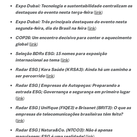
Expo Dubai: Tecnologia e sustentabilidade centralizam os
destaques do evento nesta terça-feira
(
link
)
Expo Dubai: Três principais destaques do evento nesta
segunda-feira, dia do Brasil na feira
(
link
)
COP26: Um encontro decisivo para conter o aquecimento
global
(
link
)
Seleção BDRs ESG​: 15 nomes para exposição
internacional ao tema
(
link
)
Radar ESG | Kora Saúde (KRSA3): Ainda há um caminho a
ser percorrido
(
link
)
Radar ESG | Empresas de Autopeças: Preparando a
estrada ESG; Governança e segurança em primeiro lugar
(
link
)
Radar ESG | Unifique (FIQE3) e Brisanet (BRIT3): O que as
empresas de telecomunicações brasileiras têm feito?
(
link
)
Radar ESG | Natura&Co. (NTCO3): Não é apenas
maquiagem; ESG é uma realidade!
(
link
)