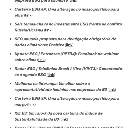
empresa ESG para cachorro
(
link
)
Carteira ESG XP: Uma alteração no nosso portfólio para
abril
(
link
)
Seis temas-chave no investimento ESG frente ao conflito
Rússia/Ucrânia
(
link
)
SEC anuncia proposta para divulgação obrigatória de
dados climáticos; Positivo
(
link
)
Update ESG | Petrobras (PETR4): Feedback do webinar
sobre clima
(
link
)
Radar ESG | Telefônica Brasil / Vivo (VIVT3): Conectando-
se à agenda ESG
(
link
)
Mulheres na liderança: Um olhar sobre a
representatividade feminina nas empresas da B3
(
link
)
Carteira ESG XP: Uma alteração no nosso portfólio para
março
(
link
)
ISE B3: Um raio-X da nova carteira do Índice de
Sustentabilidade da B3
(
link
)
Radar ESG | Panvel (PNVL3): Prescrevendo a agenda ESG