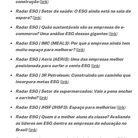
construção
(
link
)
Radar ESG | Setor de saúde: O ESG ainda está na sala de
espera?
(
link
)
Radar ESG | Quão sustentáveis são as empresas de e-
commerce? Uma análise ESG dessas gigantes
(
link
)
Radar ESG | IMC (MEAL3): Por que a empresa ainda tem
muito espaço para melhorar?
(
link
)
Radar ESG | Aeris (AERI3): Uma das empresas melhor
posicionada para surfar o vento ESG
(
link
)
Radar ESG | 3R Petroleum: Construindo um caminho que
incorpora metas ESG
(
link
)
Radar ESG | Setor de supermercados: Vale a pena encher
o carrinho?
(
link
)
Radar ESG | JHSF (JHSF3): Espaço para melhorias
(
link
)
Radar ESG | Quem é o melhor aluno da classe? Avaliando
os líderes em ESG dentre as empresas de educação no
Brasil
(
link
)