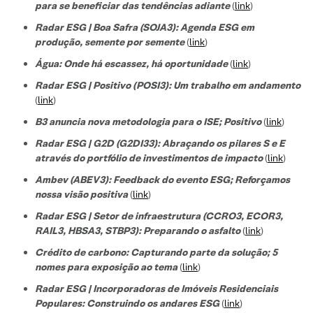
para se beneficiar das tendências adiante
(
link
)
Radar ESG | Boa Safra (SOJA3): Agenda ESG em
produção, semente por semente
(
link
)
Água: Onde há escassez, há oportunidade
(
link
)
Radar ESG | Positivo (POSI3): Um trabalho em andamento
(
link
)
B3 anuncia nova metodologia para o ISE; Positivo
(
link
)
Radar ESG | G2D (G2DI33): Abraçando os pilares S e E
através do portfólio de investimentos de impacto
(
link
)
Ambev (ABEV3): Feedback do evento ESG; Reforçamos
nossa visão positiva
(
link
)
Radar ESG | Setor de infraestrutura (CCRO3, ECOR3,
RAIL3, HBSA3, STBP3): Preparando o asfalto
(
link
)
Crédito de carbono: Capturando parte da solução; 5
nomes para exposição ao tema
(
link
)
Radar ESG | Incorporadoras de Imóveis Residenciais
Populares: Construindo os andares ESG
(
link
)