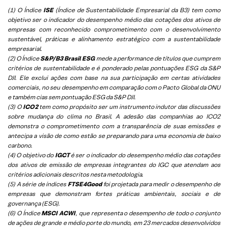
(1) O Índice
ISE
(Índice de Sustentabilidade Empresarial da B3) tem como
objetivo ser o indicador do desempenho médio das cotações dos ativos de
empresas com reconhecido comprometimento com o desenvolvimento
sustentável, práticas e alinhamento estratégico com a sustentabilidade
empresarial.
(2) O Índice
S&P/B3 Brasil ESG
mede a performance de títulos que cumprem
critérios de sustentabilidade e é ponderado pelas pontuações ESG da S&P
DJI. Ele exclui ações com base na sua participação em certas atividades
comerciais, no seu desempenho em comparação com o Pacto Global da ONU
e também cias sem pontuação ESG da S&P DJI.
(3) O
ICO2
tem como propósito ser um instrumento indutor das discussões
sobre mudança do clima no Brasil. A adesão das companhias ao ICO2
demonstra o comprometimento com a transparência de suas emissões e
antecipa a visão de como estão se preparando para uma economia de baixo
carbono.
(4) O objetivo do
IGCT
é ser o indicador do desempenho médio das cotações
dos ativos de emissão de empresas integrantes do IGC que atendam aos
critérios adicionais descritos nesta metodologia.
(5)
A série de índices
FTSE4Good
foi projetada para medir o desempenho de
empresas que demonstram fortes práticas ambientais, sociais e de
governança (ESG).
(6)
O Índice
MSCI ACWI
, que representa o desempenho de todo o conjunto
de ações de grande e médio porte do mundo, em 23 mercados desenvolvidos