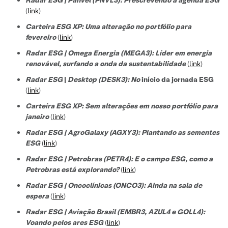
(
link
)
Carteira ESG XP: Uma alteração no portfólio para
fevereiro
(
link
)
Radar ESG | Omega Energia (MEGA3): Líder em energia
renovável, surfando a onda da sustentabilidade
(
link
)
Radar ESG
|
Desktop (DESK3): No
início da jornada ESG
(
link
)
Carteira ESG XP: Sem alterações em nosso portfólio para
janeiro
(
link
)
Radar ESG | AgroGalaxy (AGXY3): Plantando as sementes
ESG
(
link
)
Radar ESG | Petrobras (PETR4): E o campo ESG, como a
Petrobras está explorando?
(
link
)
Radar ESG | Oncoclínicas (ONCO3): Ainda na sala de
espera
(
link
)
Radar ESG | Aviação Brasil (EMBR3, AZUL4 e GOLL4):
Voando pelos ares ESG
(
link
)