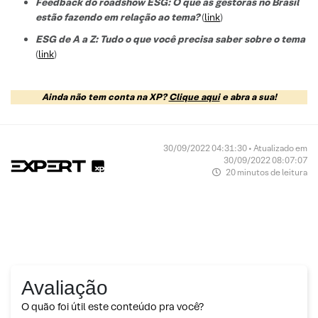
Feedback do roadshow ESG: O que as gestoras no Brasil
estão fazendo em relação ao tema?
(
link
)
ESG de A a Z: Tudo o que você precisa saber sobre o tema
(
link
)
Ainda não tem conta na XP?
Clique aqui
e abra a sua!
30/09/2022 04:31:30 • Atualizado em
30/09/2022 08:07:07
20 minutos de leitura
Avaliação
O quão foi útil este conteúdo pra você?