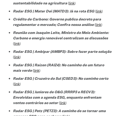
sustentabilidade na agricultura
(
link
)
Radar ESG | Mater Dei (MATD3): Já na rota ESG
(
link
)
Crédito de Carbono: Governo publica decreto para
regulamentar o mercado; Confira nossa análise
(
link
)
Reunião com Joaquim Leite, Ministro do Meio Ambiente:
Carbono e energia renovável centralizam as discussões
(
link
)
Radar ESG | Ambipar (AMBP3): Sobre fazer parte solução
(
link
)
Radar ESG | Raízen (RAIZ4): No caminho de um futuro
mais verde
(
link
)
Radar ESG | Cruzeiro do Sul (CSED3): No caminho certo
(
link
)
Radar ESG | Juniores de O&G (RRRP3 e RECV3):
Envolvidas com a agenda ESG, enquanto enfrentam
ventos contrários ao setor
(
link
)
Radar ESG | Petz (PETZ3): A caminho de se tornar uma