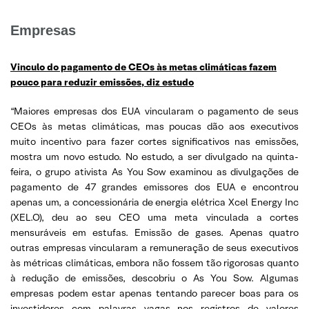
Empresas
Vinculo do pagamento de CEOs às metas climáticas fazem
pouco para reduzir emissões, diz estudo
“Maiores empresas dos EUA vincularam o pagamento de seus
CEOs às metas climáticas, mas poucas dão aos executivos
muito incentivo para fazer cortes significativos nas emissões,
mostra um novo estudo. No estudo, a ser divulgado na quinta-
feira, o grupo ativista As You Sow examinou as divulgações de
pagamento de 47 grandes emissores dos EUA e encontrou
apenas um, a concessionária de energia elétrica Xcel Energy Inc
(XEL.O), deu ao seu CEO uma meta vinculada a cortes
mensuráveis em estufas. Emissão de gases. Apenas quatro
outras empresas vincularam a remuneração de seus executivos
às métricas climáticas, embora não fossem tão rigorosas quanto
à redução de emissões, descobriu o As You Sow. Algumas
empresas podem estar apenas tentando parecer boas para os
investidores com palavras vagas nos registros de valores