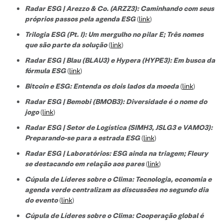
Radar ESG | Arezzo & Co. (ARZZ3): Caminhando com seus
próprios passos pela agenda ESG
(
link
)
Trilogia ESG (Pt. I): Um mergulho no pilar E; Três nomes
que são parte da solução
(
link
)
Radar ESG | Blau (BLAU3) e Hypera (HYPE3): Em busca da
fórmula ESG
(
link
)
Bitcoin e ESG: Entenda os dois lados da moeda
(
link
)
Radar ESG | Bemobi (BMOB3): Diversidade é o nome do
jogo
(
link
)
Radar ESG | Setor de Logística (SIMH3, JSLG3 e VAMO3):
Preparando-se para a estrada ESG
(
link
)
Radar ESG | Laboratórios: ESG ainda na triagem; Fleury
se destacando em relação aos pares
(
link
)
Cúpula de Líderes sobre o Clima: Tecnologia, economia e
agenda verde centralizam as discussões no segundo dia
do evento
(
link
)
Cúpula de Líderes sobre o Clima: Cooperação global é