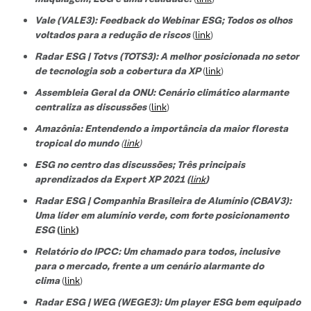
Vale (VALE3): Feedback do Webinar ESG; Todos os olhos
voltados para a redução de riscos
(
link
)
Radar ESG | Totvs (TOTS3): A melhor posicionada no setor
de tecnologi
a sob a cobertura da XP
(
link
)
Assembleia Geral da ONU: Cenário climático alarmante
centraliza as discussões
(
link
)
Amazônia: Entendendo a importância da maior floresta
tropical do mundo
(
link
)
ESG no centro das discussões; Três principais
aprendizados da Expert XP 2021 (
link
)
Radar ESG | Companhia Brasileira de Alumínio (CBAV3):
Uma líder em alumínio verde, com forte posicionamento
ESG
(
link
)
Relatório do IPCC: Um chamado para todos, inclusive
para o mercado, frente a um cenário alarmante do
clima
(
link
)
Radar ESG | WEG (WEGE3): Um player ESG bem equipado