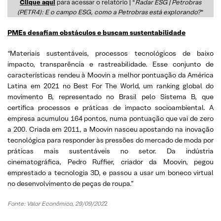
Clique aqui
para acessar o relatório | “
Radar ESG | Petrobras
(PETR4): E o campo ESG, como a Petrobras está explorando?
“
PMEs desafiam obstáculos e buscam sustentabilidade
“Materiais sustentáveis, processos tecnológicos de baixo
impacto, transparência e rastreabilidade. Esse conjunto de
características rendeu à Moovin a melhor pontuação da América
Latina em 2021 no Best For The World, um ranking global do
movimento B, representado no Brasil pelo Sistema B, que
certifica processos e práticas de impacto socioambiental. A
empresa acumulou 164 pontos, numa pontuação que vai de zero
a 200. Criada em 2011, a Moovin nasceu apostando na inovação
tecnológica para responder às pressões do mercado de moda por
práticas mais sustentáveis no setor. Da indústria
cinematográfica, Pedro Ruffier, criador da Moovin, pegou
emprestado a tecnologia 3D, e passou a usar um boneco virtual
no desenvolvimento de peças de roupa.”
Fonte: Valor Econômico, 29/09/202
2