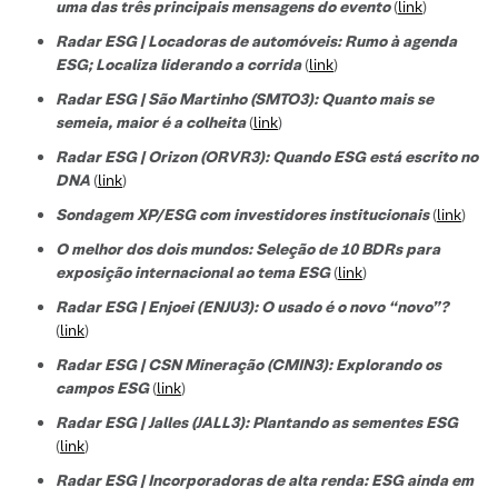
uma das três principais mensagens do evento
(
link
)
Radar ESG | Locadoras de automóveis: Rumo à agenda
ESG; Localiza liderando a corrida
(
link
)
Radar ESG | São Martinho (SMTO3): Quanto mais se
semeia, maior é a colheita
(
link
)
Radar ESG | Orizon (ORVR3): Quando ESG está escrito no
DNA
(
link
)
Sondagem XP/ESG com investidores institucionais
(
link
)
O melhor dos dois mundos: Seleção de 10 BDRs para
exposição internacional ao tema ESG
(
link
)
Radar ESG | Enjoei (ENJU3): O usado é o novo “novo”?
(
link
)
Radar ESG | CSN Mineração (CMIN3): Explorando os
campos ESG
(
link
)
Radar ESG | Jalles (JALL3): Plantando as sementes ESG
(
link
)
Radar ESG | Incorporadoras de alta renda: ESG ainda em