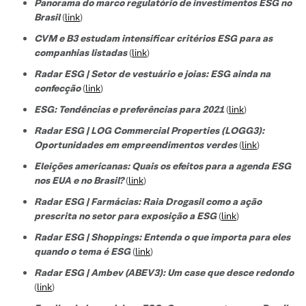
Panorama do marco regulatório de investimentos ESG no
Brasil
(
link
)
CVM e B3 estudam intensificar critérios ESG para as
companhias listadas
(
link
)
Radar ESG | Setor de vestuário e joias: ESG ainda na
confecção
(
link
)
ESG: Tendências e preferências para 2021
(
link
)
Radar ESG | LOG Commercial Properties (LOGG3):
Oportunidades em empreendimentos verdes
(
link
)
Eleições americanas: Quais os efeitos para a agenda ESG
nos EUA e no Brasil?
(
link
)
Radar ESG | Farmácias: Raia Drogasil como a ação
prescrita no setor para exposição a ESG
(
link
)
Radar ESG | Shoppings: Entenda o que importa para eles
quando o tema é ESG
(
link
)
Radar ESG | Ambev (ABEV3): Um case que desce redondo
(
link
)