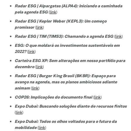
Radar ESG | Alpargatas (ALPA4): Iniciando a caminhada
pela agenda ESG
(
link
)
Radar ESG | Kepler Weber (KEPL3): Um começo
promissor
(
link
)
Radar ESG | TIM (TIMS3): Chamando a agenda ESG
(
link
)
ESG: O que moldará os investimentos sustentáveis em
2022?
(
link
)
Carteira ESG XP: Sem alterações em nosso portfólio para
dezembro
(
link
)
Radar ESG | Burger King Brasil (BKBR): Espaço para
avanço na agenda, mas os planos ambiciosos adiante
animam
(
link
)
COP26: Implicações do documento final
(
link
)
Expo Dubai: Buscando soluções diante de recursos finitos
(
link
)
Expo Dubai: Todos os olhos voltados para o futuro da
mobilidade
(
link
)