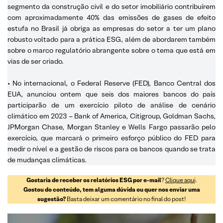
segmento da construção civil e do setor imobiliário contribuírem
com aproximadamente 40% das emissões de gases de efeito
estufa no Brasil já obriga as empresas do setor a ter um plano
robusto voltado para a prática ESG, além de abordarem também
sobre o marco regulatório abrangente sobre o tema que está em
vias de ser criado.
• No internacional, o Federal Reserve (FED), Banco Central dos
EUA, anunciou ontem que seis dos maiores bancos do país
participarão de um exercício piloto de análise de cenário
climático em 2023 – Bank of America, Citigroup, Goldman Sachs,
JPMorgan Chase, Morgan Stanley e Wells Fargo passarão pelo
exercício, que marcará o primeiro esforço público do FED para
medir o nível e a gestão de riscos para os bancos quando se trata
de mudanças climáticas.
Gostaria de receber os relatórios ESG por e-mail
?
Clique aqui
.
Gostou do conteúdo, tem alguma dúvida ou quer nos enviar uma
sugestão?
Basta deixar um comentário no final do post!