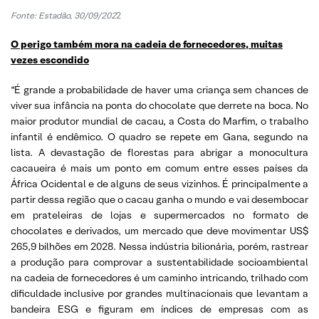
Fonte: Estadão, 30/09/202
2
O perigo também mora na cadeia de fornecedores, muitas
vezes escondido
“É grande a probabilidade de haver uma criança sem chances de
viver sua infância na ponta do chocolate que derrete na boca. No
maior produtor mundial de cacau, a Costa do Marfim, o trabalho
infantil é endêmico. O quadro se repete em Gana, segundo na
lista. A devastação de florestas para abrigar a monocultura
cacaueira é mais um ponto em comum entre esses países da
África Ocidental e de alguns de seus vizinhos. É principalmente a
partir dessa região que o cacau ganha o mundo e vai desembocar
em prateleiras de lojas e supermercados no formato de
chocolates e derivados, um mercado que deve movimentar US$
265,9 bilhões em 2028. Nessa indústria bilionária, porém, rastrear
a produção para comprovar a sustentabilidade socioambiental
na cadeia de fornecedores é um caminho intricando, trilhado com
dificuldade inclusive por grandes multinacionais que levantam a
bandeira ESG e figuram em índices de empresas com as