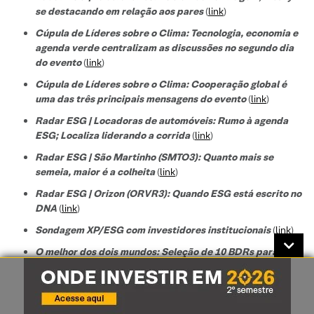
se destacando em relação aos pares
(
link
)
Cúpula de Líderes sobre o Clima: Tecnologia, economia e
agenda verde centralizam as discussões no segundo dia
do evento
(
link
)
Cúpula de Líderes sobre o Clima: Cooperação global é
uma das três principais mensagens do evento
(
link
)
Radar ESG | Locadoras de automóveis: Rumo à agenda
ESG; Localiza liderando a corrida
(
link
)
Radar ESG | São Martinho (SMTO3): Quanto mais se
semeia, maior é a colheita
(
link
)
Radar ESG | Orizon (ORVR3): Quando ESG está escrito no
DNA
(
link
)
Sondagem XP/ESG com investidores institucionais
(
link
)
O melhor dos dois mundos: Seleção de 10 BDRs para
exposição internacional ao tema ESG
(
link
)
Radar ESG | Enjoei (ENJU3): O usado é o novo “novo”?
(
link
)