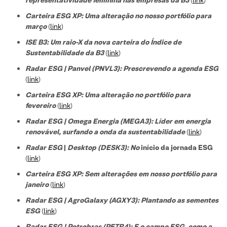
Carteira ESG XP: Uma alteração no nosso portfólio para
março
(
link
)
ISE B3: Um raio-X da nova carteira do Índice de
Sustentabilidade da B3
(
link
)
Radar ESG | Panvel (PNVL3): Prescrevendo a agenda ESG
(
link
)
Carteira ESG XP: Uma alteração no portfólio para
fevereiro
(
link
)
Radar ESG | Omega Energia (MEGA3): Líder em energia
renovável, surfando a onda da sustentabilidade
(
link
)
Radar ESG
|
Desktop (DESK3): No
início da jornada ESG
(
link
)
Carteira ESG XP: Sem alterações em nosso portfólio para
janeiro
(
link
)
Radar ESG | AgroGalaxy (AGXY3): Plantando as sementes
ESG
(
link
)
Radar ESG | Petrobras (PETR4): E o campo ESG, como a