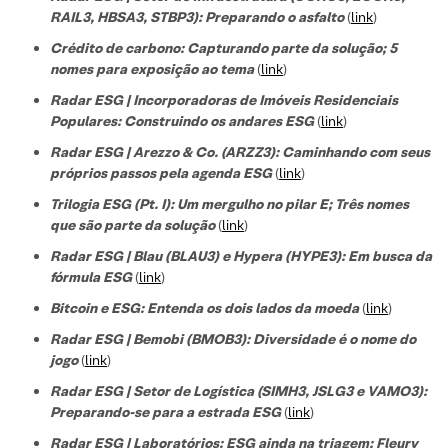
RAIL3, HBSA3, STBP3): Preparando o asfalto
(
link
)
Crédito de carbono: Capturando parte da solução; 5
nomes para exposição ao tema
(
link
)
Radar ESG | Incorporadoras de Imóveis Residenciais
Populares: Construindo os andares ESG
(
link
)
Radar ESG | Arezzo & Co. (ARZZ3): Caminhando com seus
próprios passos pela agenda ESG
(
link
)
Trilogia ESG (Pt. I): Um mergulho no pilar E; Três nomes
que são parte da solução
(
link
)
Radar ESG | Blau (BLAU3) e Hypera (HYPE3): Em busca da
fórmula ESG
(
link
)
Bitcoin e ESG: Entenda os dois lados da moeda
(
link
)
Radar ESG | Bemobi (BMOB3): Diversidade é o nome do
jogo
(
link
)
Radar ESG | Setor de Logística (SIMH3, JSLG3 e VAMO3):
Preparando-se para a estrada ESG
(
link
)
Radar ESG | Laboratórios: ESG ainda na triagem; Fleury