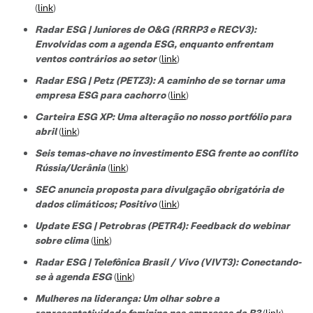
(
link
)
Radar ESG | Juniores de O&G (RRRP3 e RECV3):
Envolvidas com a agenda ESG, enquanto enfrentam
ventos contrários ao setor
(
link
)
Radar ESG | Petz (PETZ3): A caminho de se tornar uma
empresa ESG para cachorro
(
link
)
Carteira ESG XP: Uma alteração no nosso portfólio para
abril
(
link
)
Seis temas-chave no investimento ESG frente ao conflito
Rússia/Ucrânia
(
link
)
SEC anuncia proposta para divulgação obrigatória de
dados climáticos; Positivo
(
link
)
Update ESG | Petrobras (PETR4): Feedback do webinar
sobre clima
(
link
)
Radar ESG | Telefônica Brasil / Vivo (VIVT3): Conectando-
se à agenda ESG
(
link
)
Mulheres na liderança: Um olhar sobre a
representatividade feminina nas empresas da B3
(
link
)