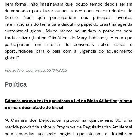
bem formal, não imaginavam que, pouco tempo depois seriam
demandadas para fazer cursos a centenas de estudantes de
Direito. Nem que participariam dos principais eventos
internacionais do tema para discutir o papel do Brasil na agenda
sustentável global. Muito menos se uniriam a parceiros para
traduzir livro (Justiça Climática, de Mary Robinson). E nem que
participariam em Brasília de conversas sobre riscos e
oportunidades para o país com a urgência do aquecimento
global.”
Fonte:
Valor Econômico,
03/04/2023
Política
Câmara aprova texto que afrouxa Lei da Mata Atlântica; bioma
é o mais desmatado do Brasil
“A Câmara dos Deputados aprovou na quinta-feira, 30, uma
medida provisória sobre o Programa de Regularização Ambiental
com emendas ao texto original que afetam e flexibilizam