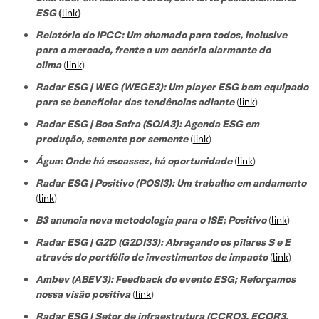
ESG
(
link
)
Relatório do IPCC: Um chamado para todos, inclusive
para o mercado, frente a um cenário alarmante do
clima
(
link
)
Radar ESG | WEG (WEGE3): Um player ESG bem equipado
para se beneficiar das tendências adiante
(
link
)
Radar ESG | Boa Safra (SOJA3): Agenda ESG em
produção, semente por semente
(
link
)
Água: Onde há escassez, há oportunidade
(
link
)
Radar ESG | Positivo (POSI3): Um trabalho em andamento
(
link
)
B3 anuncia nova metodologia para o ISE; Positivo
(
link
)
Radar ESG | G2D (G2DI33): Abraçando os pilares S e E
através do portfólio de investimentos de impacto
(
link
)
Ambev (ABEV3): Feedback do evento ESG; Reforçamos
nossa visão positiva
(
link
)
Radar ESG | Setor de infraestrutura (CCRO3, ECOR3,