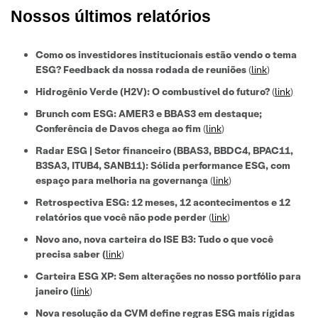
Nossos últimos relatórios
Como os investidores institucionais estão vendo o tema
ESG? Feedback da nossa rodada de reuniões
(
link
)
Hidrogênio Verde (H2V): O combustível do futuro?
(
link
)
Brunch com ESG: AMER3 e BBAS3 em destaque;
Conferência de Davos chega ao fim
(
link
)
Radar ESG | Setor financeiro (BBAS3, BBDC4, BPAC11,
B3SA3, ITUB4, SANB11): Sólida performance ESG, com
espaço para melhoria na governança
(
link
)
Retrospectiva ESG: 12 meses, 12 acontecimentos e 12
relatórios que você não pode perder
(
link
)
Novo ano, nova carteira do ISE B3: Tudo o que você
precisa saber
(
link
)
Carteira ESG XP: Sem alterações no nosso portfólio para
janeiro (
link
)
Nova resolução da CVM define regras ESG mais rígidas