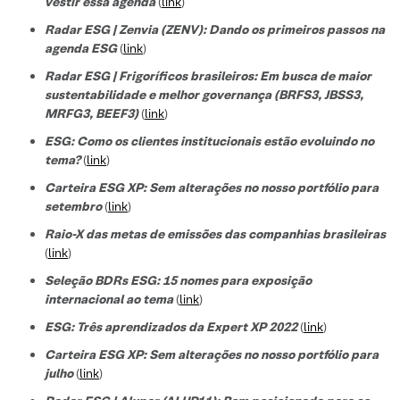
vestir essa agenda
(
link
)
Radar ESG | Zenvia (ZENV): Dando os primeiros passos na
agenda ESG
(
link
)
Radar ESG | Frigoríficos brasileiros: Em busca de maior
sustentabilidade e melhor governança (BRFS3, JBSS3,
MRFG3, BEEF3)
(
link
)
ESG: Como os clientes institucionais estão evoluindo no
tema?
(
link
)
Carteira ESG XP: Sem alterações no nosso portfólio para
setembro
(
link
)
Raio-X das metas de emissões das companhias brasileiras
(
link
)
Seleção BDRs ESG​: 15 nomes para exposição
internacional ao tema
(
link
)
ESG: Três aprendizados da Expert XP 2022
(
link
)
Carteira ESG XP: Sem alterações no nosso portfólio para
julho
(
link
)