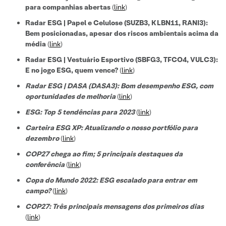
para companhias abertas
(
link
)
Radar ESG | Papel e Celulose (SUZB3, KLBN11, RANI3):
Bem posicionadas, apesar dos riscos ambientais acima da
média
(
link
)
Radar ESG | Vestuário Esportivo (SBFG3, TFCO4, VULC3):
E no jogo ESG, quem vence?
(
link
)
Radar ESG | DASA (DASA3): Bom desempenho ESG, com
oportunidades de melhoria
(
link
)
ESG: Top 5 tendências para 2023
(
link
)
Carteira ESG XP: Atualizando o nosso portfólio para
dezembro
(
link
)
COP27 chega ao fim; 5 principais destaques da
conferência
(
link
)
Copa do Mundo 2022: ESG escalado para entrar em
campo?
(
link
)
COP27: Três principais mensagens dos primeiros dias
(
link
)