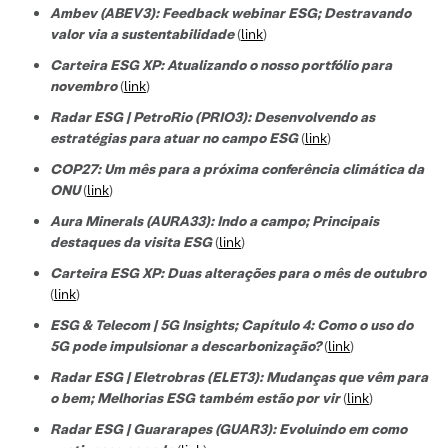
Ambev (ABEV3): Feedback webinar ESG; Destravando
valor via a sustentabilidade
(
link
)
Carteira ESG XP: Atualizando o nosso portfólio para
novembro
(
link
)
Radar ESG | PetroRio (PRIO3): Desenvolvendo as
estratégias para atuar no campo ESG
(
link
)
COP27: Um mês para a próxima conferência climática da
ONU
(
link
)
Aura Minerals (AURA33): Indo a campo; Principais
destaques da visita ESG
(
link
)
Carteira ESG XP: Duas alterações para o mês de outubro
(
link
)
ESG & Telecom | 5G Insights; Capítulo 4: Como o uso do
5G pode impulsionar a descarbonização?
(
link
)
Radar ESG | Eletrobras (ELET3): Mudanças que vêm para
o bem; Melhorias ESG também estão por vir
(
link
)
Radar ESG | Guararapes (GUAR3): Evoluindo em como