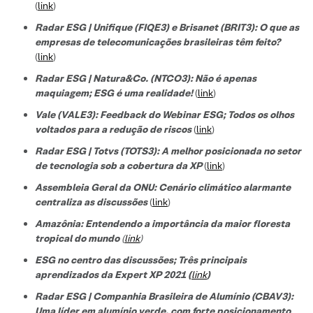
(
link
)
Radar ESG | Unifique (FIQE3) e Brisanet (BRIT3): O que as
empresas de telecomunicações brasileiras têm feito?
(
link
)
Radar ESG | Natura&Co. (NTCO3): Não é apenas
maquiagem; ESG é uma realidade!
(
link
)
Vale (VALE3): Feedback do Webinar ESG; Todos os olhos
voltados para a redução de riscos
(
link
)
Radar ESG | Totvs (TOTS3): A melhor posicionada no setor
de tecnologi
a sob a cobertura da XP
(
link
)
Assembleia Geral da ONU: Cenário climático alarmante
centraliza as discussões
(
link
)
Amazônia: Entendendo a importância da maior floresta
tropical do mundo
(
link
)
ESG no centro das discussões; Três principais
aprendizados da Expert XP 2021 (
link
)
Radar ESG | Companhia Brasileira de Alumínio (CBAV3):
Uma líder em alumínio verde, com forte posicionamento