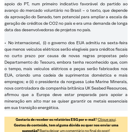
apoio do PT, num primeiro indicativo favorável do partido ao
avanço do mercado voluntário no Brasil – o texto, que depende
da aprovação do Senado, tem potencial para ampliar a escala da
geração de créditos de CO2 no país e era uma demanda de longa
data das desenvolvedoras de projetos no país.
•
No internacional,
(i) o governo dos EUA admitiu na sexta-feira
que menos veículos elétricos serão elegíveis para créditos fiscais
no curto prazo por causa de novas regras propostas pelo
Departamento do Tesouro, embora tenha reconhecido que, com
o tempo, mais veículos elétricos e peças serão fabricados nos
EUA, criando uma cadeia de suprimentos doméstica e mais
empregos; e (ii) o presidente da norguesa Loke Marine Minerals,
nova controladora da companhia britânica UK Seabed Resources,
afirmou que a Europa deve estar preparada para apoiar a
mineração em alto mar se quiser garantir os metais essenciais
em sua transição energética.
Gostaria de receber os relatórios ESG por e-mail
?
Clique aqui
.
Gostou do conteúdo, tem alguma dúvida ou quer nos enviar uma
sugestão?
Basta deixar um comentário no final do post!