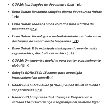
COP26: Implicações do documento final
(
link
)
Expo Dubai: Buscando soluções diante de recursos finitos
(
link
)
Expo Dubai: Todos os olhos voltados para o futuro da
mobilidade
(
link
)
Expo Dubai: Tecnologia e sustentabilidade centralizam os
destaques do evento nesta terça-feira
(
link
)
Expo Dubai: Três principais destaques do evento nesta
segunda-feira, dia do Brasil na feira
(
link
)
COP26: Um encontro decisivo para conter o aquecimento
global
(
link
)
Seleção BDRs ESG​: 15 nomes para exposição
internacional ao tema
(
link
)
Radar ESG | Kora Saúde (KRSA3): Ainda há um caminho a
ser percorrido
(
link
)
Radar ESG | Empresas de Autopeças: Preparando a
estrada ESG; Governança e segurança em primeiro lugar