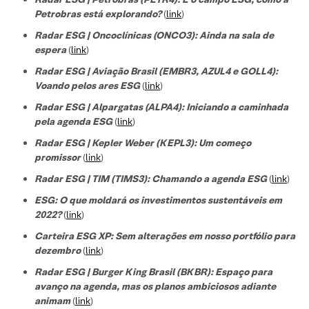
Petrobras está explorando?
(
link
)
Radar ESG | Oncoclínicas (ONCO3): Ainda na sala de
espera
(
link
)
Radar ESG | Aviação Brasil (EMBR3, AZUL4 e GOLL4):
Voando pelos ares ESG
(
link
)
Radar ESG | Alpargatas (ALPA4): Iniciando a caminhada
pela agenda ESG
(
link
)
Radar ESG | Kepler Weber (KEPL3): Um começo
promissor
(
link
)
Radar ESG | TIM (TIMS3): Chamando a agenda ESG
(
link
)
ESG: O que moldará os investimentos sustentáveis em
2022?
(
link
)
Carteira ESG XP: Sem alterações em nosso portfólio para
dezembro
(
link
)
Radar ESG | Burger King Brasil (BKBR): Espaço para
avanço na agenda, mas os planos ambiciosos adiante
animam
(
link
)