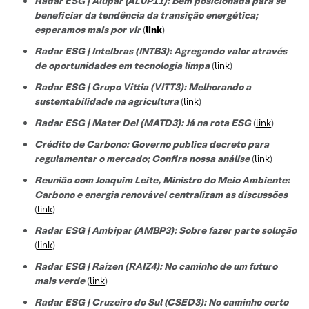
Radar ESG | Alupar (ALUP11): Bem posicionada para se
beneficiar da tendência da transição energética;
esperamos mais por vir
(
link
)
Radar ESG | Intelbras (INTB3):
Agregando valor através
de oportunidades em tecnologia limpa
(
link
)
Radar ESG |
Grupo Vittia (VITT3):
Melhorando a
sustentabilidade na agricultura
(
link
)
Radar ESG | Mater Dei (MATD3): Já na rota ESG
(
link
)
Crédito de Carbono: Governo publica decreto para
regulamentar o mercado; Confira nossa análise
(
link
)
Reunião com Joaquim Leite, Ministro do Meio Ambiente:
Carbono e energia renovável centralizam as discussões
(
link
)
Radar ESG | Ambipar (AMBP3): Sobre fazer parte solução
(
link
)
Radar ESG | Raízen (RAIZ4): No caminho de um futuro
mais verde
(
link
)
Radar ESG | Cruzeiro do Sul (CSED3): No caminho certo