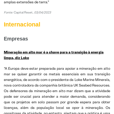
amplas extensões de terra.”
Fonte:
Capital Reset,
03/04/2023
Internacional
Empresas
Mineração em alto mar é a chave para a transição à energia
limpa, diz Loke
“A Europa deve estar preparada para apoiar a mineração em alto
mar se quiser garantir os metais essenciais em sua transição
energética, de acordo com o presidente da Loke Marine Minerals,
nova controladora da companhia britânica UK Seabed Resources.
Os defensores da mineração em alto mar dizem que a atividade
pode ser crucial para atender a maior demanda, considerando
que os projetos em solo passam por grande espera para obter
licenças, além da população local se opor à mineração. Os
opositores da atividade, no entanto, alertam que a prática é uma