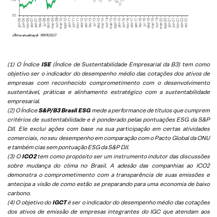
(1) O Índice
ISE
(Índice de Sustentabilidade Empresarial da B3) tem como
objetivo ser o indicador do desempenho médio das cotações dos ativos de
empresas com reconhecido comprometimento com o desenvolvimento
sustentável, práticas e alinhamento estratégico com a sustentabilidade
empresarial.
(2) O Índice
S&P/B3 Brasil ESG
mede a performance de títulos que cumprem
critérios de sustentabilidade e é ponderado pelas pontuações ESG da S&P
DJI. Ele exclui ações com base na sua participação em certas atividades
comerciais, no seu desempenho em comparação com o Pacto Global da ONU
e também cias sem pontuação ESG da S&P DJI.
(3) O
ICO2
tem como propósito ser um instrumento indutor das discussões
sobre mudança do clima no Brasil. A adesão das companhias ao ICO2
demonstra o comprometimento com a transparência de suas emissões e
antecipa a visão de como estão se preparando para uma economia de baixo
carbono.
(4) O objetivo do
IGCT
é ser o indicador do desempenho médio das cotações
dos ativos de emissão de empresas integrantes do IGC que atendam aos