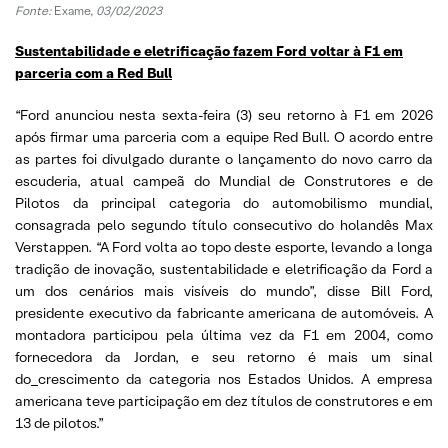
Fonte:
Exame,
03/02/2023
Sustentabilidade e eletrificação fazem Ford voltar à F1 em
parceria com a Red Bull
“Ford anunciou nesta sexta-feira (3) seu retorno à F1 em 2026
após firmar uma parceria com a equipe Red Bull. O acordo entre
as partes foi divulgado durante o lançamento do novo carro da
escuderia, atual campeã do Mundial de Construtores e de
Pilotos da principal categoria do automobilismo mundial,
consagrada pelo segundo título consecutivo do holandês Max
Verstappen. “A Ford volta ao topo deste esporte, levando a longa
tradição de inovação, sustentabilidade e eletrificação da Ford a
um dos cenários mais visíveis do mundo”, disse Bill Ford,
presidente executivo da fabricante americana de automóveis. A
montadora participou pela última vez da F1 em 2004, como
fornecedora da Jordan, e seu retorno é mais um sinal
do
crescimento da categoria nos Estados Unidos. A empresa
americana teve participação em dez títulos de construtores e em
13 de pilotos.”