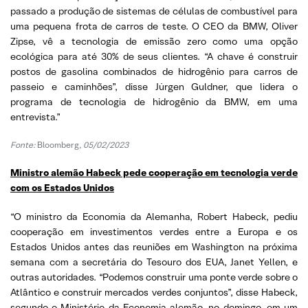
passado a produção de sistemas de células de combustível para
uma pequena frota de carros de teste. O CEO da BMW, Oliver
Zipse, vê a tecnologia de emissão zero como uma opção
ecológica para até 30% de seus clientes. “A chave é construir
postos de gasolina combinados de hidrogênio para carros de
passeio e caminhões”, disse Jürgen Guldner, que lidera o
programa de tecnologia de hidrogênio da BMW, em uma
entrevista.”
Fonte:
Bloomberg,
05/02/2023
Ministro alemão Habeck pede cooperação em tecnologia verde
com os Estados Unidos
“O ministro da Economia da Alemanha, Robert Habeck, pediu
cooperação em investimentos verdes entre a Europa e os
Estados Unidos antes das reuniões em Washington na próxima
semana com a secretária do Tesouro dos EUA, Janet Yellen, e
outras autoridades. “Podemos construir uma ponte verde sobre o
Atlântico e construir mercados verdes conjuntos”, disse Habeck,
segundo o Ministério da Economia alemão, no domingo, em um