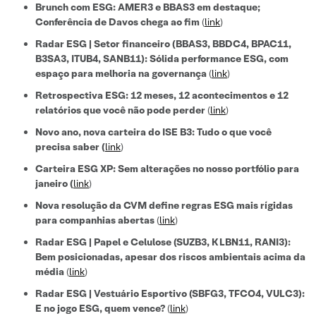
Brunch com ESG: AMER3 e BBAS3 em destaque;
Conferência de Davos chega ao fim
(
link
)
Radar ESG | Setor financeiro (BBAS3, BBDC4, BPAC11,
B3SA3, ITUB4, SANB11): Sólida performance ESG, com
espaço para melhoria na governança
(
link
)
Retrospectiva ESG: 12 meses, 12 acontecimentos e 12
relatórios que você não pode perder
(
link
)
Novo ano, nova carteira do ISE B3: Tudo o que você
precisa saber
(
link
)
Carteira ESG XP: Sem alterações no nosso portfólio para
janeiro (
link
)
Nova resolução da CVM define regras ESG mais rígidas
para companhias abertas
(
link
)
Radar ESG | Papel e Celulose (SUZB3, KLBN11, RANI3):
Bem posicionadas, apesar dos riscos ambientais acima da
média
(
link
)
Radar ESG | Vestuário Esportivo (SBFG3, TFCO4, VULC3):
E no jogo ESG, quem vence?
(
link
)