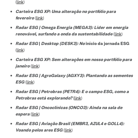
(
link
)
Carteira ESG XP: Uma alteração no portfólio para
fevereiro
(
link
)
Radar ESG | Omega Energia (MEGA3): Líder em energia
renovável, surfando a onda da sustentabilidade
(
link
)
Radar ESG
|
Desktop (DESK3): No
início da jornada ESG
(
link
)
Carteira ESG XP: Sem alterações em nosso portfólio para
janeiro
(
link
)
Radar ESG | AgroGalaxy (AGXY3): Plantando as sementes
ESG
(
link
)
Radar ESG | Petrobras (PETR4): E o campo ESG, como a
Petrobras está explorando?
(
link
)
Radar ESG | Oncoclínicas (ONCO3): Ainda na sala de
espera
(
link
)
Radar ESG | Aviação Brasil (EMBR3, AZUL4 e GOLL4):
Voando pelos ares ESG
(
link
)