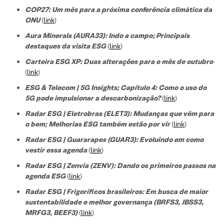
COP27: Um mês para a próxima conferência climática da
ONU
(
link
)
Aura Minerals (AURA33): Indo a campo; Principais
destaques da visita ESG
(
link
)
Carteira ESG XP: Duas alterações para o mês de outubro
(
link
)
ESG & Telecom | 5G Insights; Capítulo 4: Como o uso do
5G pode impulsionar a descarbonização?
(
link
)
Radar ESG | Eletrobras (ELET3): Mudanças que vêm para
o bem; Melhorias ESG também estão por vir
(
link
)
Radar ESG | Guararapes (GUAR3): Evoluindo em como
vestir essa agenda
(
link
)
Radar ESG | Zenvia (ZENV): Dando os primeiros passos na
agenda ESG
(
link
)
Radar ESG | Frigoríficos brasileiros: Em busca de maior
sustentabilidade e melhor governança (BRFS3, JBSS3,
MRFG3, BEEF3)
(
link
)