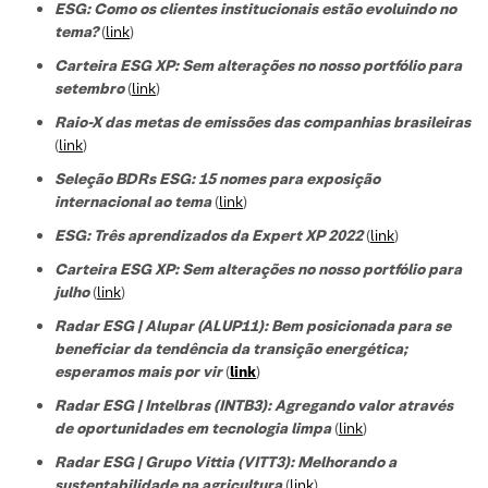
ESG: Como os clientes institucionais estão evoluindo no
tema?
(
link
)
Carteira ESG XP: Sem alterações no nosso portfólio para
setembro
(
link
)
Raio-X das metas de emissões das companhias brasileiras
(
link
)
Seleção BDRs ESG​: 15 nomes para exposição
internacional ao tema
(
link
)
ESG: Três aprendizados da Expert XP 2022
(
link
)
Carteira ESG XP: Sem alterações no nosso portfólio para
julho
(
link
)
Radar ESG | Alupar (ALUP11): Bem posicionada para se
beneficiar da tendência da transição energética;
esperamos mais por vir
(
link
)
Radar ESG | Intelbras (INTB3):
Agregando valor através
de oportunidades em tecnologia limpa
(
link
)
Radar ESG |
Grupo Vittia (VITT3):
Melhorando a
sustentabilidade na agricultura
(
link
)