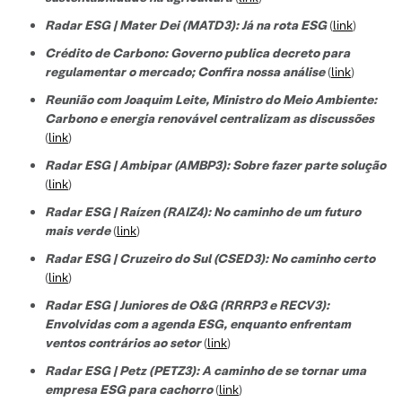
Radar ESG | Mater Dei (MATD3): Já na rota ESG
(
link
)
Crédito de Carbono: Governo publica decreto para
regulamentar o mercado; Confira nossa análise
(
link
)
Reunião com Joaquim Leite, Ministro do Meio Ambiente:
Carbono e energia renovável centralizam as discussões
(
link
)
Radar ESG | Ambipar (AMBP3): Sobre fazer parte solução
(
link
)
Radar ESG | Raízen (RAIZ4): No caminho de um futuro
mais verde
(
link
)
Radar ESG | Cruzeiro do Sul (CSED3): No caminho certo
(
link
)
Radar ESG | Juniores de O&G (RRRP3 e RECV3):
Envolvidas com a agenda ESG, enquanto enfrentam
ventos contrários ao setor
(
link
)
Radar ESG | Petz (PETZ3): A caminho de se tornar uma
empresa ESG para cachorro
(
link
)