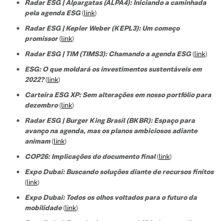
Radar ESG | Alpargatas (ALPA4): Iniciando a caminhada
pela agenda ESG
(
link
)
Radar ESG | Kepler Weber (KEPL3): Um começo
promissor
(
link
)
Radar ESG | TIM (TIMS3): Chamando a agenda ESG
(
link
)
ESG: O que moldará os investimentos sustentáveis em
2022?
(
link
)
Carteira ESG XP: Sem alterações em nosso portfólio para
dezembro
(
link
)
Radar ESG | Burger King Brasil (BKBR): Espaço para
avanço na agenda, mas os planos ambiciosos adiante
animam
(
link
)
COP26: Implicações do documento final
(
link
)
Expo Dubai: Buscando soluções diante de recursos finitos
(
link
)
Expo Dubai: Todos os olhos voltados para o futuro da
mobilidade
(
link
)