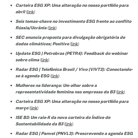
Carteira ESG XP: Uma alteração no nosso portfólio para
abril
(
link
)
Seis temas-chave no investimento ESG frente ao conflito
Rússia/Ucrânia
(
link
)
SEC anuncia proposta para divulgação obrigatória de
dados climáticos; Positivo
(
link
)
Update ESG | Petrobras (PETR4): Feedback do webinar
sobre clima
(
link
)
Radar ESG | Telefônica Brasil / Vivo (VIVT3): Conectando-
se à agenda ESG
(
link
)
Mulheres na liderança: Um olhar sobre a
representatividade feminina nas empresas da B3
(
link
)
Carteira ESG XP: Uma alteração no nosso portfólio para
março
(
link
)
ISE B3: Um raio-X da nova carteira do Índice de
Sustentabilidade da B3
(
link
)
Radar ESG | Panvel (PNVL3): Prescrevendo a agenda ESG