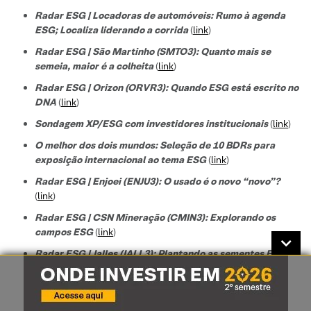
Radar ESG | Locadoras de automóveis: Rumo à agenda
ESG; Localiza liderando a corrida
(
link
)
Radar ESG | São Martinho (SMTO3): Quanto mais se
semeia, maior é a colheita
(
link
)
Radar ESG | Orizon (ORVR3): Quando ESG está escrito no
DNA
(
link
)
Sondagem XP/ESG com investidores institucionais
(
link
)
O melhor dos dois mundos: Seleção de 10 BDRs para
exposição internacional ao tema ESG
(
link
)
Radar ESG | Enjoei (ENJU3): O usado é o novo “novo”?
(
link
)
Radar ESG | CSN Mineração (CMIN3): Explorando os
campos ESG
(
link
)
Radar ESG | Jalles (JALL3): Plantando as sementes ESG
(
link
)
Radar ESG | Incorporadoras de alta renda: ESG ainda em
construção
(
link
)