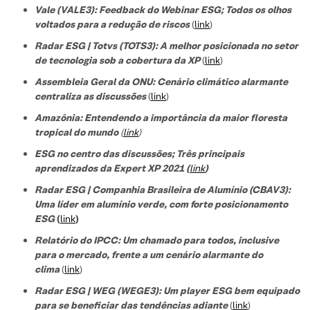
Vale (VALE3): Feedback do Webinar ESG; Todos os olhos
voltados para a redução de riscos
(
link
)
Radar ESG | Totvs (TOTS3): A melhor posicionada no setor
de tecnologi
a sob a cobertura da XP
(
link
)
Assembleia Geral da ONU: Cenário climático alarmante
centraliza as discussões
(
link
)
Amazônia: Entendendo a importância da maior floresta
tropical do mundo
(
link
)
ESG no centro das discussões; Três principais
aprendizados da Expert XP 2021 (
link
)
Radar ESG | Companhia Brasileira de Alumínio (CBAV3):
Uma líder em alumínio verde, com forte posicionamento
ESG
(
link
)
Relatório do IPCC: Um chamado para todos, inclusive
para o mercado, frente a um cenário alarmante do
clima
(
link
)
Radar ESG | WEG (WEGE3): Um player ESG bem equipado
para se beneficiar das tendências adiante
(
link
)