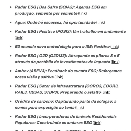
Radar ESG | Boa Safra (SOJA3): Agenda ESG em
produção, semente por semente
(
link
)
Água: Onde há escassez, há oportunidade
(
link
)
Radar ESG | Positivo (POSI3): Um trabalho em andamento
(
link
)
B3 anuncia nova metodologia para o ISE; Positivo
(
link
)
Radar ESG | G2D (G2DI33): Abraçando os pilares S e E
através do portfólio de investimentos de impacto
(
link
)
Ambev (ABEV3): Feedback do evento ESG; Reforçamos
nossa visão positiva
(
link
)
Radar ESG | Setor de infraestrutura (CCRO3, ECOR3,
RAIL3, HBSA3, STBP3): Preparando o asfalto
(
link
)
Crédito de carbono: Capturando parte da solução; 5
nomes para exposição ao tema
(
link
)
Radar ESG | Incorporadoras de Imóveis Residenciais
Populares: Construindo os andares ESG
(
link
)