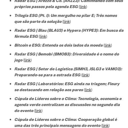
Radar ESG | Arezzo & Co. (ARZZ3): Caminhando com seus
próprios passos pela agenda ESG
(
link
)
Trilogia ESG (Pt. I): Um mergulho no pilar E; Três nomes
que são parte da solução
(
link
)
Radar ESG | Blau (BLAU3) e Hypera (HYPE3): Em busca da
fórmula ESG
(
link
)
Bitcoin e ESG: Entenda os dois lados da moeda
(
link
)
Radar ESG | Bemobi (BMOB3): Diversidade é o nome do
jogo
(
link
)
Radar ESG | Setor de Logística (SIMH3, JSLG3 e VAMO3):
Preparando-se para a estrada ESG
(
link
)
Radar ESG | Laboratórios: ESG ainda na triagem; Fleury
se destacando em relação aos pares
(
link
)
Cúpula de Líderes sobre o Clima: Tecnologia, economia e
agenda verde centralizam as discussões no segundo dia
do evento
(
link
)
Cúpula de Líderes sobre o Clima: Cooperação global é
uma das três principais mensagens do evento
(
link
)