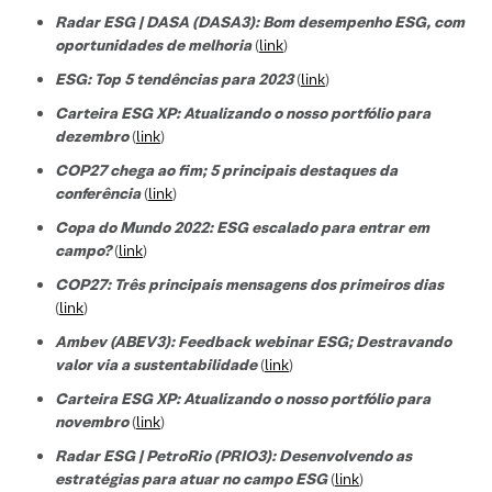
Radar ESG | DASA (DASA3): Bom desempenho ESG, com
oportunidades de melhoria
(
link
)
ESG: Top 5 tendências para 2023
(
link
)
Carteira ESG XP: Atualizando o nosso portfólio para
dezembro
(
link
)
COP27 chega ao fim; 5 principais destaques da
conferência
(
link
)
Copa do Mundo 2022: ESG escalado para entrar em
campo?
(
link
)
COP27: Três principais mensagens dos primeiros dias
(
link
)
Ambev (ABEV3): Feedback webinar ESG; Destravando
valor via a sustentabilidade
(
link
)
Carteira ESG XP: Atualizando o nosso portfólio para
novembro
(
link
)
Radar ESG | PetroRio (PRIO3): Desenvolvendo as
estratégias para atuar no campo ESG
(
link
)