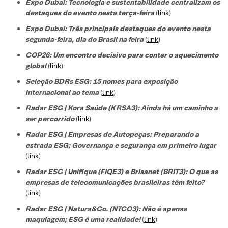
Expo Dubai: Tecnologia e sustentabilidade centralizam os
destaques do evento nesta terça-feira
(
link
)
Expo Dubai: Três principais destaques do evento nesta
segunda-feira, dia do Brasil na feira
(
link
)
COP26: Um encontro decisivo para conter o aquecimento
global
(
link
)
Seleção BDRs ESG​: 15 nomes para exposição
internacional ao tema
(
link
)
Radar ESG | Kora Saúde (KRSA3): Ainda há um caminho a
ser percorrido
(
link
)
Radar ESG | Empresas de Autopeças: Preparando a
estrada ESG; Governança e segurança em primeiro lugar
(
link
)
Radar ESG | Unifique (FIQE3) e Brisanet (BRIT3): O que as
empresas de telecomunicações brasileiras têm feito?
(
link
)
Radar ESG | Natura&Co. (NTCO3): Não é apenas
maquiagem; ESG é uma realidade!
(
link
)