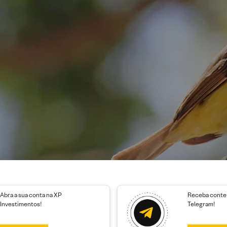
Abra a sua conta na XP
Receba conteú
Investimentos!
Telegram!