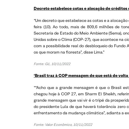
Decreto estabelece cotas e alocação de créditos
“Um decreto que estabelece as cotas e a alocação d
feira (10). Ao todo, mais de 809,6 milhões de to
Secretaria de Estado do Meio Ambiente (Sema), on
Unidas sobre o Clima (COP-27), que acontece na cid
com a possibilidade real do desbloqueio do Fundo 
os que moram na floresta”, disse Lima.”
Fonte: G1, 10/11/2022
‘Brasil traz à COP mensagem de que está de volta 
““Acho que a grande mensagem é que o Brasil está
chegou hoje à COP 27, em Sharm El Sheikh, referin
grande mensagem que vai vir é o tripé da prosper
do presidente Lula de que haverá tolerância zer
enfrentamento da mudança climática”, adianta a ex
Fonte: Valor Econômico, 10/11/2022