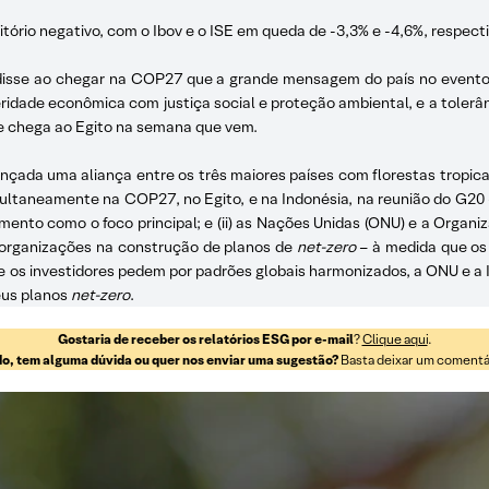
itório negativo, com o Ibov e o ISE em queda de -3,3% e -4,6%, respec
va disse ao chegar na COP27 que a grande mensagem do país no evento
ridade econômica com justiça social e proteção ambiental, e a tolerâ
ue chega ao Egito na semana que vem.
 lançada uma aliança entre os três maiores países com florestas tropica
imultaneamente na COP27, no Egito, e na Indonésia, na reunião do G20
mento como o foco principal; e (ii) as Nações Unidas (ONU) e a Organ
s organizações na construção de planos de
net-zero
– à medida que os
 e os investidores pedem por padrões globais harmonizados, a ONU e a
seus planos
net-zero
.
Gostaria de receber os relatórios ESG por e-mail
?
Clique aqui
.
o, tem alguma dúvida ou quer nos enviar uma sugestão?
Basta deixar um comentári