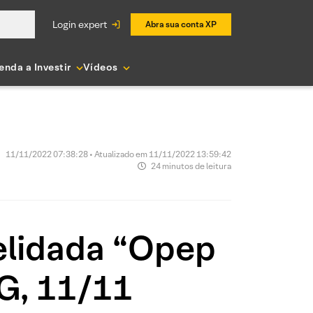
login expert
Abra sua conta XP
enda a Investir
Vídeos
11/11/2022 07:38:28 • Atualizado em 11/11/2022 13:59:42
24 minutos de leitura
pelidada “Opep
SG, 11/11