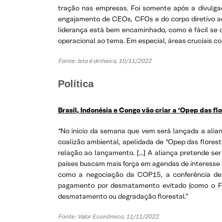
tração nas empresas. Foi somente após a divulga
engajamento de CEOs, CFOs e do corpo diretivo ac
liderança está bem encaminhado, como é fácil se 
operacional ao tema. Em especial, áreas cruciais c
Fonte: Isto é dinheiro, 10/11/2022
Política
Brasil, Indonésia e Congo vão criar a ‘Opep das flo
“No início da semana que vem será lançada a alian
coalizão ambiental, apelidada de “Opep das flores
relação ao lançamento. […] A aliança pretende ser
países buscam mais força em agendas de interess
como a negociação da COP15, a conferência de 
pagamento por desmatamento evitado (como o Fu
desmatamento ou degradação florestal.”
Fonte: Valor Econômico, 11/11/2022