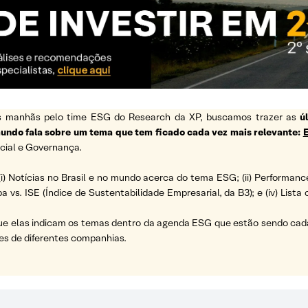
 as manhãs pelo time ESG do Research da XP, buscamos trazer as
ú
 mundo fala sobre um tema que tem ficado cada vez mais relevante:
cial e Governança.
(i) Notícias no Brasil e no mundo acerca do tema ESG; (ii) Performanc
a vs. ISE (Índice de Sustentabilidade Empresarial, da B3); e (iv) List
ue elas indicam os temas dentro da agenda ESG que estão sendo cada 
es de diferentes companhias.