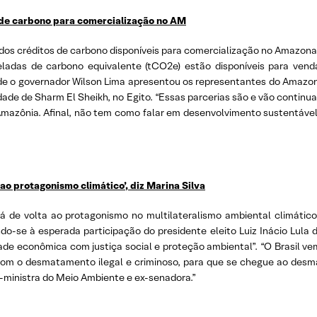
 de carbono para comercialização no AM
os créditos de carbono disponíveis para comercialização no Amazonas
neladas de carbono equivalente (tCO2e) estão disponíveis para venda
de o governador Wilson Lima apresentou os representantes do Amaz
ade de Sharm El Sheikh, no Egito. “Essas parcerias são e vão contin
Amazônia. Afinal, não tem como falar em desenvolvimento sustentável
ao protagonismo climático’, diz Marina Silva
 de volta ao protagonismo no multilateralismo ambiental climático”,
do-se à esperada participação do presidente eleito Luiz Inácio Lula 
idade econômica com justiça social e proteção ambiental”. “O Brasi
o com o desmatamento ilegal e criminoso, para que se chegue ao de
-ministra do Meio Ambiente e ex-senadora.”