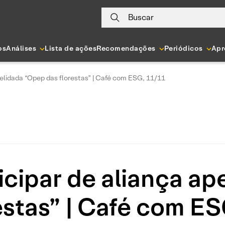
Buscar
os
Análises
Lista de ações
Recomendações
Periódicos
Apr
apelidada “Opep das florestas” | Café com ESG, 11/11
rticipar de aliança a
estas” | Café com E