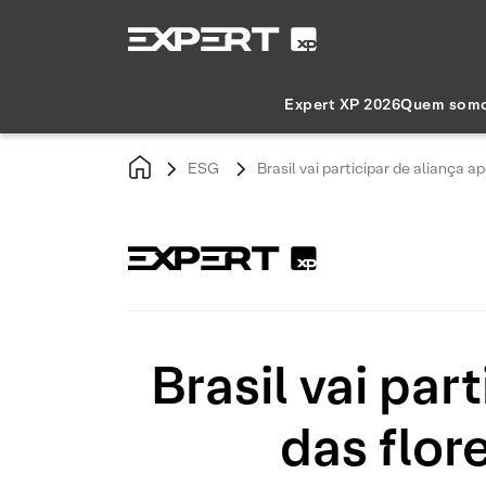
Expert XP 2026
Quem som
ESG
Brasil vai participar de aliança 
Brasil vai pa
das flor