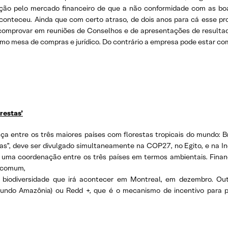
ção pelo mercado financeiro de que a não conformidade com as boa
onteceu. Ainda que com certo atraso, de dois anos para cá esse p
comprovar em reuniões de Conselhos e de apresentações de resultado
omo mesa de compras e jurídico. Do contrário a empresa pode estar co
restas’
ça entre os três maiores países com florestas tropicais do mundo: 
tas”, deve ser divulgado simultaneamente na COP27, no Egito, e na I
 uma coordenação entre os três países em termos ambientais. Financ
e comum,
biodiversidade que irá acontecer em Montreal, em dezembro. Out
ndo Amazônia) ou Redd +, que é o mecanismo de incentivo para p