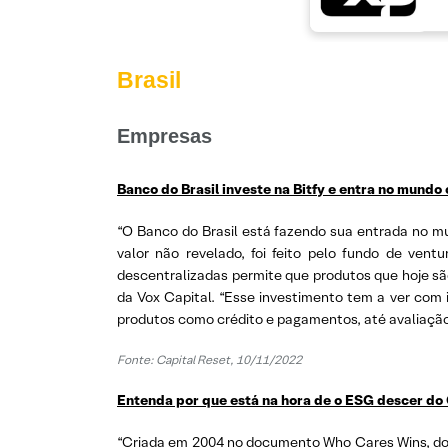
Brasil
Empresas
Banco do Brasil investe na Bitfy e entra no mundo
“O Banco do Brasil está fazendo sua entrada no mun
valor não revelado, foi feito pelo fundo de ven
descentralizadas permite que produtos que hoje sã
da Vox Capital. “Esse investimento tem a ver com 
produtos como crédito e pagamentos, até avaliação d
Fonte: Capital Reset, 10/11/2022
Entenda por que está na hora de o ESG descer do 
“Criada em 2004 no documento Who Cares Wins, do 