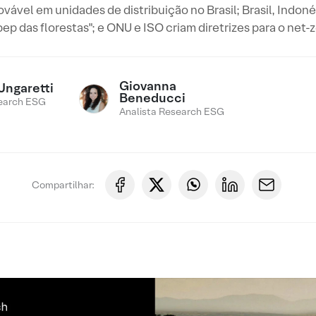
novável em unidades de distribuição no Brasil; Brasil, Indo
ep das florestas"; e ONU e ISO criam diretrizes para o net-
Giovanna
Ungaretti
Beneducci
earch ESG
Analista Research ESG
Compartilhar: