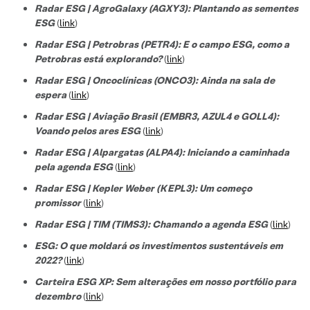
Radar ESG | AgroGalaxy (AGXY3): Plantando as sementes
ESG
(
link
)
Radar ESG | Petrobras (PETR4): E o campo ESG, como a
Petrobras está explorando?
(
link
)
Radar ESG | Oncoclínicas (ONCO3): Ainda na sala de
espera
(
link
)
Radar ESG | Aviação Brasil (EMBR3, AZUL4 e GOLL4):
Voando pelos ares ESG
(
link
)
Radar ESG | Alpargatas (ALPA4): Iniciando a caminhada
pela agenda ESG
(
link
)
Radar ESG | Kepler Weber (KEPL3): Um começo
promissor
(
link
)
Radar ESG | TIM (TIMS3): Chamando a agenda ESG
(
link
)
ESG: O que moldará os investimentos sustentáveis em
2022?
(
link
)
Carteira ESG XP: Sem alterações em nosso portfólio para
dezembro
(
link
)