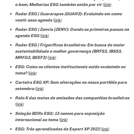
o bem; Melhorias ESG também estão por vir
(
link
)
Radar ESG | Guararapes (GUAR3): Evoluindo em como
vestir essa agenda
(
link
)
Radar ESG | Zenvia (ZENV): Dando os primeiros passos na
agenda ESG
(
link
)
Radar ESG | Frigoríficos brasileiros: Em busca de maior
sustentabilidade e melhor governança (BRFS3, JBSS3,
MRFG3, BEEF3)
(
link
)
ESG: Como os clientes institucionais estão evoluindo no
tema?
(
link
)
Carteira ESG XP: Sem alterações no nosso portfólio para
setembro
(
link
)
Raio-X das metas de emissões das companhias brasileiras
(
link
)
Seleção BDRs ESG​: 15 nomes para exposição
internacional ao tema
(
link
)
ESG: Três aprendizados da Expert XP 2022
(
link
)