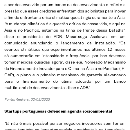
a ser desenvolvido por um banco de desenvolvimento e reflete a
pressão que esses credores enfrentam dos acionistas para inovar
a fim de enfrentar a crise climática que atingiu duramente a Ásia.
“A mudança climática é a questão crítica de nossa vida, e aqui na
Ásia e no Pacífico, estamos na linha de frente dessa batalha”,
disse o presidente do ADB, Masatsugu Asakawa, em um
comunicado anunciando o lançamento da instalação. “Os
eventos climáticos que experimentamos nos últimos 12 meses
só aumentarão em intensidade e frequência, por isso devemos
tomar medidas ousadas agora”, disse ele. Nomeado Mecanismo
de Financiamento Inovador para o Clima na Ásia e no Pacífico (IF-
CAP), o plano é o primeiro mecanismo de garantia alavancado
para o financiamento do clima adotado por um banco
multilateral de desenvolvimento, disse o ADB.”
Fonte:
Reuters,
02/05/2023
Startups portuguesas defendem agenda socioambiental
“Já não é mais possível pensar negócios inovadores sem ter em
mente também os impactos sociais e ambientais da tecnologia.