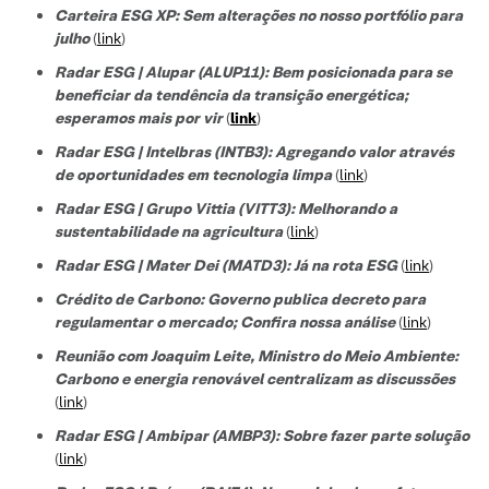
Carteira ESG XP: Sem alterações no nosso portfólio para
julho
(
link
)
Radar ESG | Alupar (ALUP11): Bem posicionada para se
beneficiar da tendência da transição energética;
esperamos mais por vir
(
link
)
Radar ESG | Intelbras (INTB3):
Agregando valor através
de oportunidades em tecnologia limpa
(
link
)
Radar ESG |
Grupo Vittia (VITT3):
Melhorando a
sustentabilidade na agricultura
(
link
)
Radar ESG | Mater Dei (MATD3): Já na rota ESG
(
link
)
Crédito de Carbono: Governo publica decreto para
regulamentar o mercado; Confira nossa análise
(
link
)
Reunião com Joaquim Leite, Ministro do Meio Ambiente:
Carbono e energia renovável centralizam as discussões
(
link
)
Radar ESG | Ambipar (AMBP3): Sobre fazer parte solução
(
link
)