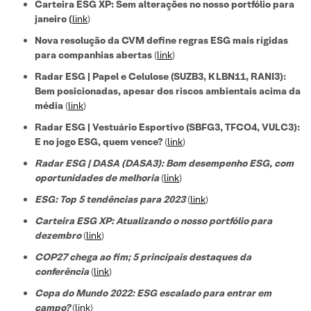
Carteira ESG XP: Sem alterações no nosso portfólio para
janeiro (
link
)
Nova resolução da CVM define regras ESG mais rígidas
para companhias abertas
(
link
)
Radar ESG | Papel e Celulose (SUZB3, KLBN11, RANI3):
Bem posicionadas, apesar dos riscos ambientais acima da
média
(
link
)
Radar ESG | Vestuário Esportivo (SBFG3, TFCO4, VULC3):
E no jogo ESG, quem vence?
(
link
)
Radar ESG | DASA (DASA3): Bom desempenho ESG, com
oportunidades de melhoria
(
link
)
ESG: Top 5 tendências para 2023
(
link
)
Carteira ESG XP: Atualizando o nosso portfólio para
dezembro
(
link
)
COP27 chega ao fim; 5 principais destaques da
conferência
(
link
)
Copa do Mundo 2022: ESG escalado para entrar em
campo?
(
link
)