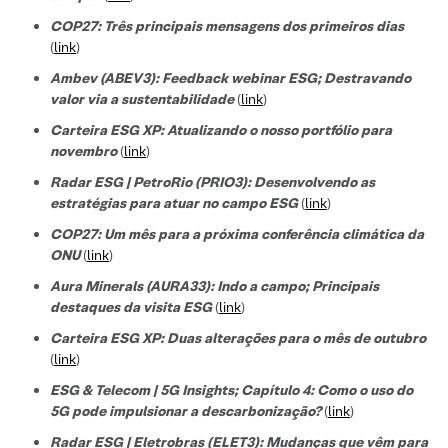
COP27: Três principais mensagens dos primeiros dias
(
link
)
Ambev (ABEV3): Feedback webinar ESG; Destravando
valor via a sustentabilidade
(
link
)
Carteira ESG XP: Atualizando o nosso portfólio para
novembro
(
link
)
Radar ESG | PetroRio (PRIO3): Desenvolvendo as
estratégias para atuar no campo ESG
(
link
)
COP27: Um mês para a próxima conferência climática da
ONU
(
link
)
Aura Minerals (AURA33): Indo a campo; Principais
destaques da visita ESG
(
link
)
Carteira ESG XP: Duas alterações para o mês de outubro
(
link
)
ESG & Telecom | 5G Insights; Capítulo 4: Como o uso do
5G pode impulsionar a descarbonização?
(
link
)
Radar ESG | Eletrobras (ELET3): Mudanças que vêm para