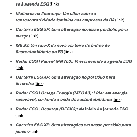
se à agenda ESG
(
link
)
Mulheres na liderança: Um olhar sobre a
representatividade feminina nas empresas da B3
(
link
)
Carteira ESG XP: Uma alteração no nosso portfólio para
março
(
link
)
ISE B3: Um raio-X da nova carteira do Índice de
Sustentabilidade da B3
(
link
)
Radar ESG | Panvel (PNVL3): Prescrevendo a agenda ESG
(
link
)
Carteira ESG XP: Uma alteração no portfólio para
fevereiro
(
link
)
Radar ESG | Omega Energia (MEGA3): Líder em energia
renovável, surfando a onda da sustentabilidade
(
link
)
Radar ESG
|
Desktop (DESK3): No
início da jornada ESG
(
link
)
Carteira ESG XP: Sem alterações em nosso portfólio para
janeiro
(
link
)