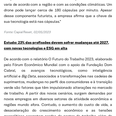
varia de acordo com a região e com as condições climáticas. Um
drone pode lançar cerca de 180 cápsulas por minuto. Apesar
desse componente futurista, a empresa afirma que a chave da
sua tecnologia está nas cápsulas.”
Fonte:
Capial Reset,
02/05/2023
Estudo: 23% das profissões devem sofrer mudanças até 2027,
com novas tecnologias e ESG em alta
De acordo com o relatório O Futuro do Trabalho 2023, elaborado
pelo Fórum Econômico Mundial com o apoio da Fundação Dom
Cabral, os avanços tecnológicos, como inteligência
artificial e
Big Data
, associados a transformações nas cadeias de
suprimentos, mudanças no perfil dos consumidores e à transição
verde são fatores que têm impulsionado alterações no mercado
de trabalho. A partir dos novos cenários, surgem demandas por
novos empregos em diversos setores da atividade econômica e
regiões mundo afora. Contudo, o aumento do custo de vida, a
desaceleração do crescimento econômico e as tensões
geopolíticas acarretam perdas de postos de trabalho, além da