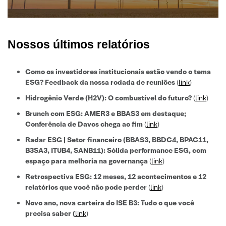
Nossos últimos relatórios
Como os investidores institucionais estão vendo o tema
ESG? Feedback da nossa rodada de reuniões
(
link
)
Hidrogênio Verde (H2V): O combustível do futuro?
(
link
)
Brunch com ESG: AMER3 e BBAS3 em destaque;
Conferência de Davos chega ao fim
(
link
)
Radar ESG | Setor financeiro (BBAS3, BBDC4, BPAC11,
B3SA3, ITUB4, SANB11): Sólida performance ESG, com
espaço para melhoria na governança
(
link
)
Retrospectiva ESG: 12 meses, 12 acontecimentos e 12
relatórios que você não pode perder
(
link
)
Novo ano, nova carteira do ISE B3: Tudo o que você
precisa saber
(
link
)