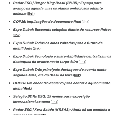
Radar ESG | Burger King Brasil (BKBR): Espaço para
avanço na agenda, mas os planos ambiciosos adiante
animam
(
link
)
COP26: Implicações do documento final
(
link
)
Expo Dubai: Buscando soluções diante de recursos finitos
(
link
)
Expo Dubai: Todos os olhos voltados para o futuro da
mobilidade
(
link
)
Expo Dubai: Tecnologia e sustentabilidade centralizam os
destaques do evento nesta terça-feira
(
link
)
Expo Dubai: Três principais destaques do evento nesta
segunda-feira, dia do Brasil na feira
(
link
)
COP26: Um encontro decisivo para conter o aquecimento
global
(
link
)
Seleção BDRs ESG​: 15 nomes para exposição
internacional ao tema
(
link
)
Radar ESG | Kora Saúde (KRSA3): Ainda há um caminho a
ser percorrido
(
link
)