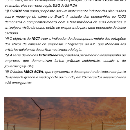
e também cias sem pontuação ESG da S&P DJI.
(3) O
ICO2
tem como propósito ser um instrumento indutor das discussões
sobre mudança do clima no Brasil. A adesão das companhias ao ICO2
demonstra o comprometimento com a transparência de suas emissões e
antecipa a visão de como estão se preparando para uma economia de baixo
carbono.
(4) O objetivo do
IGCT
é ser o indicador do desempenho médio das cotações
dos ativos de emissão de empresas integrantes do IGC que atendam aos
critérios adicionais descritos nesta metodologia.
(5)
A série de índices
FTSE4Good
foi projetada para medir o desempenho de
empresas que demonstram fortes práticas ambientais, sociais e de
governança (ESG).
(6)
O Índice
MSCI ACWI
, que representa o desempenho de todo o conjunto
de ações de grande e médio porte do mundo, em 23 mercados desenvolvidos
e 26 emergentes.