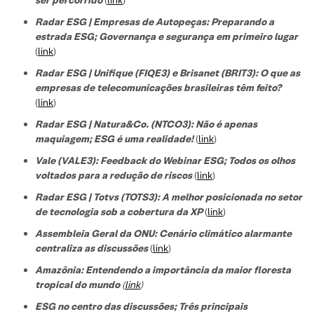
Radar ESG | Empresas de Autopeças: Preparando a
estrada ESG; Governança e segurança em primeiro lugar
(
link
)
Radar ESG | Unifique (FIQE3) e Brisanet (BRIT3): O que as
empresas de telecomunicações brasileiras têm feito?
(
link
)
Radar ESG | Natura&Co. (NTCO3): Não é apenas
maquiagem; ESG é uma realidade!
(
link
)
Vale (VALE3): Feedback do Webinar ESG; Todos os olhos
voltados para a redução de riscos
(
link
)
Radar ESG | Totvs (TOTS3): A melhor posicionada no setor
de tecnologi
a sob a cobertura da XP
(
link
)
Assembleia Geral da ONU: Cenário climático alarmante
centraliza as discussões
(
link
)
Amazônia: Entendendo a importância da maior floresta
tropical do mundo
(
link
)
ESG no centro das discussões; Três principais