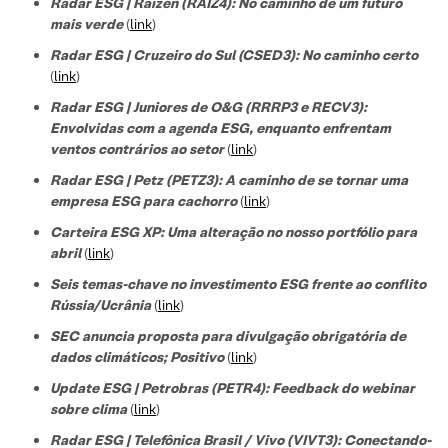
Radar ESG | Raízen (RAIZ4): No caminho de um futuro
mais verde
(
link
)
Radar ESG | Cruzeiro do Sul (CSED3): No caminho certo
(
link
)
Radar ESG | Juniores de O&G (RRRP3 e RECV3):
Envolvidas com a agenda ESG, enquanto enfrentam
ventos contrários ao setor
(
link
)
Radar ESG | Petz (PETZ3): A caminho de se tornar uma
empresa ESG para cachorro
(
link
)
Carteira ESG XP: Uma alteração no nosso portfólio para
abril
(
link
)
Seis temas-chave no investimento ESG frente ao conflito
Rússia/Ucrânia
(
link
)
SEC anuncia proposta para divulgação obrigatória de
dados climáticos; Positivo
(
link
)
Update ESG | Petrobras (PETR4): Feedback do webinar
sobre clima
(
link
)
Radar ESG | Telefônica Brasil / Vivo (VIVT3): Conectando-