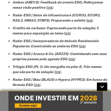
Ambev (ABEV3): Feedback do evento ESG; Reforçamos
nossa visão positiva
(
link
)
Radar ESG | Setor de infraestrutura (CCRO3, ECOR3,
RAIL3, HBSA3, STBP3): Preparando o asfalto
(
link
)
Crédito de carbono: Capturando parte da solução; 5
nomes para exposição ao tema
(
link
)
Radar ESG | Incorporadoras de Imóveis Residenciais
Populares: Construindo os andares ESG
(
link
)
Radar ESG | Arezzo & Co. (ARZZ3): Caminhando com seus
próprios passos pela agenda ESG
(
link
)
Trilogia ESG (Pt. I): Um mergulho no pilar E; Três nomes
que são parte da solução
(
link
)
Radar ESG | Blau (BLAU3) e Hypera (HYPE3): Em busca da
fórmula ESG
(
link
)
Bitcoin e ESG: Entenda os dois lados da moeda
(
link
)
Radar ESG | Bemobi (BMOB3): Diversidade é o nome do
jogo
(
link
)