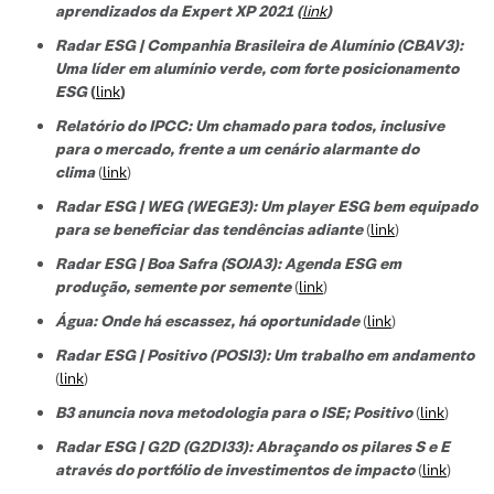
aprendizados da Expert XP 2021 (
link
)
Radar ESG | Companhia Brasileira de Alumínio (CBAV3):
Uma líder em alumínio verde, com forte posicionamento
ESG
(
link
)
Relatório do IPCC: Um chamado para todos, inclusive
para o mercado, frente a um cenário alarmante do
clima
(
link
)
Radar ESG | WEG (WEGE3): Um player ESG bem equipado
para se beneficiar das tendências adiante
(
link
)
Radar ESG | Boa Safra (SOJA3): Agenda ESG em
produção, semente por semente
(
link
)
Água: Onde há escassez, há oportunidade
(
link
)
Radar ESG | Positivo (POSI3): Um trabalho em andamento
(
link
)
B3 anuncia nova metodologia para o ISE; Positivo
(
link
)
Radar ESG | G2D (G2DI33): Abraçando os pilares S e E
através do portfólio de investimentos de impacto
(
link
)