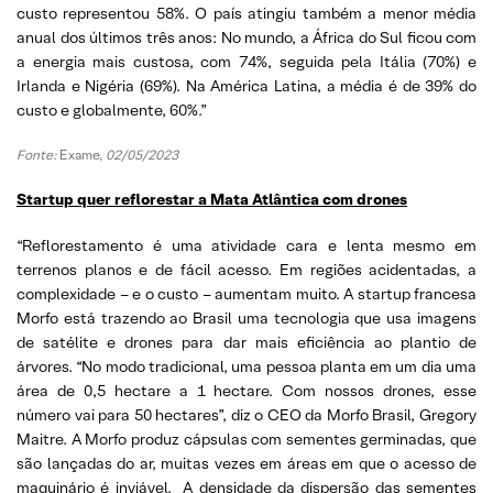
custo representou 58%. O país atingiu também a menor média
anual dos últimos três anos: No mundo, a África do Sul ficou com
a energia mais custosa, com 74%, seguida pela Itália (70%) e
Irlanda e Nigéria (69%). Na América Latina, a média é de 39% do
custo e globalmente, 60%.”
Fonte:
Exame,
02/05/2023
Startup quer reflorestar a Mata Atlântica com drones
“Reflorestamento é uma atividade cara e lenta mesmo em
terrenos planos e de fácil acesso. Em regiões acidentadas, a
complexidade – e o custo – aumentam muito. A startup francesa
Morfo está trazendo ao Brasil uma tecnologia que usa imagens
de satélite e drones para dar mais eficiência ao plantio de
árvores. “No modo tradicional, uma pessoa planta em um dia uma
área de 0,5 hectare a 1 hectare. Com nossos drones, esse
número vai para 50 hectares”, diz o CEO da Morfo Brasil, Gregory
Maitre. A Morfo produz cápsulas com sementes germinadas, que
são lançadas do ar, muitas vezes em áreas em que o acesso de
maquinário é inviável. A densidade da dispersão das sementes