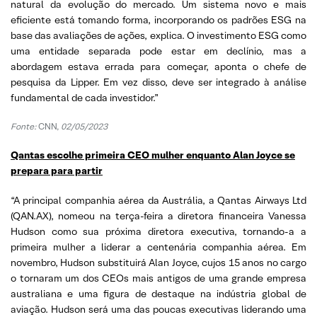
natural da evolução do mercado. Um sistema novo e mais
eficiente está tomando forma, incorporando os padrões ESG na
base das avaliações de ações, explica. O investimento ESG como
uma entidade separada pode estar em declínio, mas a
abordagem estava errada para começar, aponta o chefe de
pesquisa da Lipper. Em vez disso, deve ser integrado à análise
fundamental de cada investidor.”
Fonte:
CNN,
02/05/2023
Qantas escolhe primeira CEO mulher enquanto Alan Joyce se
prepara para partir
“A principal companhia aérea da Austrália, a Qantas Airways Ltd
(QAN.AX), nomeou na terça-feira a diretora financeira Vanessa
Hudson como sua próxima diretora executiva, tornando-a a
primeira mulher a liderar a centenária companhia aérea. Em
novembro, Hudson substituirá Alan Joyce, cujos 15 anos no cargo
o tornaram um dos CEOs mais antigos de uma grande empresa
australiana e uma figura de destaque na indústria global de
aviação. Hudson será uma das poucas executivas liderando uma