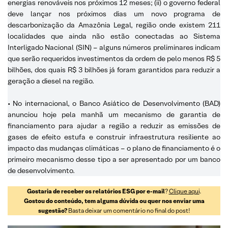
energias renováveis nos próximos 12 meses; (ii) o governo federal
deve lançar nos próximos dias um novo programa de
descarbonização da Amazônia Legal, região onde existem 211
localidades que ainda não estão conectadas ao Sistema
Interligado Nacional (SIN) – alguns números preliminares indicam
que serão requeridos investimentos da ordem de pelo menos R$ 5
bilhões, dos quais R$ 3 bilhões já foram garantidos para reduzir a
geração a diesel na região.
• No internacional, o Banco Asiático de Desenvolvimento (BAD)
anunciou hoje pela manhã um mecanismo de garantia de
financiamento para ajudar a região a reduzir as emissões de
gases de efeito estufa e construir infraestrutura resiliente ao
impacto das mudanças climáticas – o plano de financiamento é o
primeiro mecanismo desse tipo a ser apresentado por um banco
de desenvolvimento.
Gostaria de receber os relatórios ESG por e-mail
?
Clique aqui
.
Gostou do conteúdo, tem alguma dúvida ou quer nos enviar uma
sugestão?
Basta deixar um comentário no final do post!