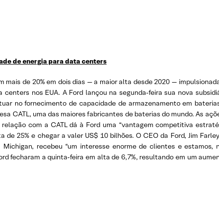
de de energia para data centers
am mais de 20% em dois dias — a maior alta desde 2020 — impulsionada
a centers nos EUA. A Ford lançou na segunda‑feira sua nova subsid
atuar no fornecimento de capacidade de armazenamento em bateria
inesa CATL, uma das maiores fabricantes de baterias do mundo. As açõ
a relação com a CATL dá à Ford uma “vantagem competitiva estrat
de 25% e chegar a valer US$ 10 bilhões. O CEO da Ford, Jim Farley,
n, Michigan, recebeu “um interesse enorme de clientes e estamos,
 Ford fecharam a quinta‑feira em alta de 6,7%, resultando em um aume