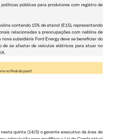
políticas públicas para produtores com registro de
olina contendo 15% de etanol (E15), representando
zonais relacionadas a preocupações com neblina de
 nova subsidiária Ford Energy deve se beneficiar do
de se afastar de veículos elétricos para atuar no
IA.
o no final do post!
e nesta quinta (14/5) o gerente executivo da área de
gou articulação para modificar a Lei do Combustível