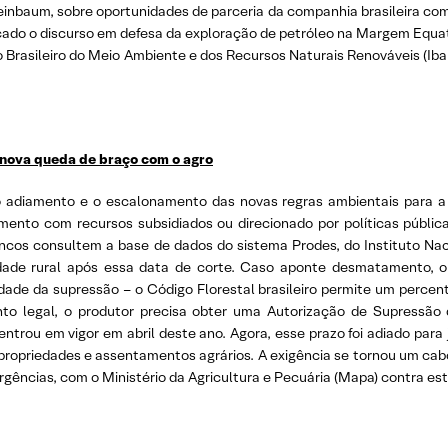
inbaum, sobre oportunidades de parceria da companhia brasileira co
icado o discurso em defesa da exploração de petróleo na Margem Equat
to Brasileiro do Meio Ambiente e dos Recursos Naturais Renováveis (Ib
 nova queda de braço com o agro
adiamento e o escalonamento das novas regras ambientais para a c
amento com recursos subsidiados ou direcionado por políticas públ
ancos consultem a base de dados do sistema Prodes, do Instituto Naci
dade rural após essa data de corte. Caso aponte desmatamento, o
de da supressão – o Código Florestal brasileiro permite um percen
to legal, o produtor precisa obter uma Autorização de Supressão 
trou em vigor em abril deste ano. Agora, esse prazo foi adiado para 
ropriedades e assentamentos agrários. A exigência se tornou um cabo 
rgências, com o Ministério da Agricultura e Pecuária (Mapa) contra es