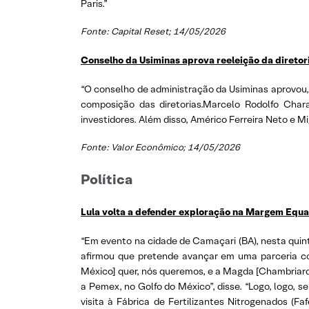
Paris.”
Fonte: Capital Reset; 14/05/2026
Conselho da Usiminas aprova reeleição da diretor
“O conselho de administração da Usiminas aprovou, 
composição das diretorias.Marcelo Rodolfo Char
investidores. Além disso, Américo Ferreira Neto e 
Fonte: Valor Econômico; 14/05/2026
Política
Lula volta a defender exploração na Margem Equat
“Em evento na cidade de Camaçari (BA), nesta quinta
afirmou que pretende avançar em uma parceria co
México] quer, nós queremos, e a Magda [Chambriard
a Pemex, no Golfo do México”, disse. “Logo, logo, 
visita à Fábrica de Fertilizantes Nitrogenados (F