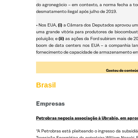
do agronegócio – em contexto, a norma fecha a tor
desmatamento ilegal após julho de 2019.
• Nos EUA,
(i)
a Câmara dos Deputados aprovou uma l
uma grande vitória para produtores de biocombust
poluição; e
(ii)
as ações da Ford subiram mais de 20
boom de data centers nos EUA – a companhia lanço
fornecimento de capacidade de armazenamento em b
Gostou do conteúd
Brasil
Empresas
Petrobras negocia associação à Ubrabio, em apro
“A Petrobras está pleiteando o ingresso da subsidiá
Transição Energética da petroleira William Nozaki.