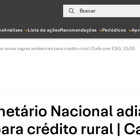
Buscar
os
Análises
Lista de ações
Recomendações
Periódicos
Apr
a novas regras ambientais para crédito rural | Café com ESG, 15/05
tário Nacional adi
ara crédito rural | 