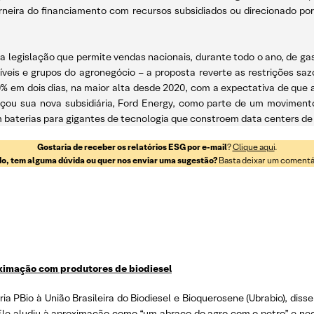
neira do financiamento com recursos subsidiados ou direcionado por 
egislação que permite vendas nacionais, durante todo o ano, de gas
íveis e grupos do agronegócio – a proposta reverte as restrições sa
% em dois dias, na maior alta desde 2020, com a expectativa de que a
u sua nova subsidiária, Ford Energy, como parte de um movimento 
aterias para gigantes de tecnologia que constroem data centers de 
Gostaria de receber os relatórios ESG por e-mail
?
Clique aqui
.
o, tem alguma dúvida ou quer nos enviar uma sugestão?
Basta deixar um comentári
ximação com produtores de biodiesel
ria PBio à União Brasileira do Biodiesel e Bioquerosene (Ubrabio), diss
 Ele aludiu à aproximação como “um abraço do agro com o petro” e ne