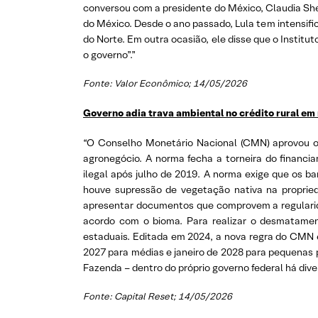
conversou com a presidente do México, Claudia She
do México. Desde o ano passado, Lula tem intensif
do Norte. Em outra ocasião, ele disse que o Institu
o governo”.”
Fonte: Valor Econômico; 14/05/2026
Governo adia trava ambiental no crédito rural em
“O Conselho Monetário Nacional (CMN) aprovou o 
agronegócio. A norma fecha a torneira do financi
ilegal após julho de 2019. A norma exige que os b
houve supressão de vegetação nativa na proprie
apresentar documentos que comprovem a regularida
acordo com o bioma. Para realizar o desmatamen
estaduais. Editada em 2024, a nova regra do CMN en
2027 para médias e janeiro de 2028 para pequenas p
Fazenda – dentro do próprio governo federal há dive
Fonte: Capital Reset; 14/05/2026