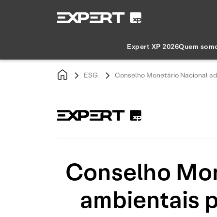
Expert XP 2026
Quem som
ESG
Conselho Monetário Nacional adi
Conselho Mone
ambientais p