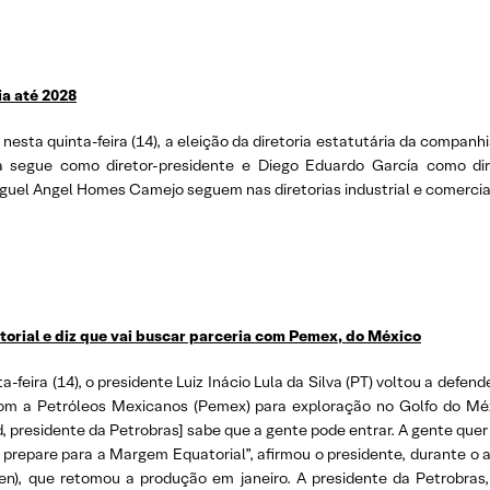
ia até 2028
nesta quinta-feira (14), a eleição da diretoria estatutária da compa
a segue como diretor-presidente e Diego Eduardo García como dir
Miguel Angel Homes Camejo seguem nas diretorias industrial e comercia
orial e diz que vai buscar parceria com Pemex, do México
-feira (14), o presidente Luiz Inácio Lula da Silva (PT) voltou a defe
m a Petróleos Mexicanos (Pemex) para exploração no Golfo do Méx
, presidente da Petrobras] sabe que a gente pode entrar. A gente qu
se prepare para a Margem Equatorial”, afirmou o presidente, durante o
afen), que retomou a produção em janeiro. A presidente da Petrobras,