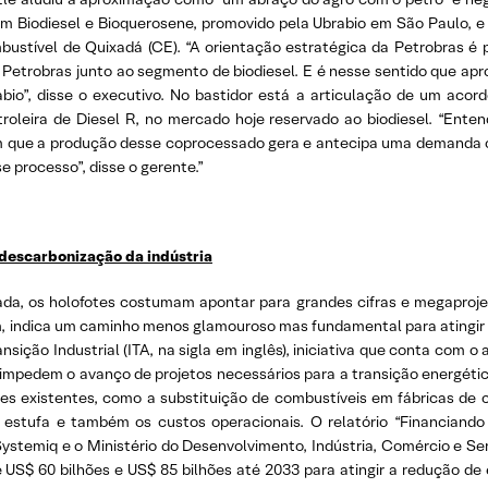
rum Biodiesel e Bioquerosene, promovido pela Ubrabio em São Paulo, e
bustível de Quixadá (CE). “A orientação estratégica da Petrobras é 
etrobras junto ao segmento de biodiesel. E é nesse sentido que apro
abio”, disse o executivo. No bastidor está a articulação de um acor
roleira de Diesel R, no mercado hoje reservado ao biodiesel. “En
m que a produção desse coprocessado gera e antecipa uma demanda o
 processo”, disse o gerente.”
 descarbonização da indústria
ada, os holofotes costumam apontar para grandes cifras e megaproje
 indica um caminho menos glamouroso mas fundamental para atingir as 
sição Industrial (ITA, na sigla em inglês), iniciativa que conta com o
que impedem o avanço de projetos necessários para a transição energéti
ões existentes, como a substituição de combustíveis em fábricas de c
estufa e também os custos operacionais. O relatório “Financiando P
ystemiq e o Ministério do Desenvolvimento, Indústria, Comércio e Ser
e US$ 60 bilhões e US$ 85 bilhões até 2033 para atingir a redução d