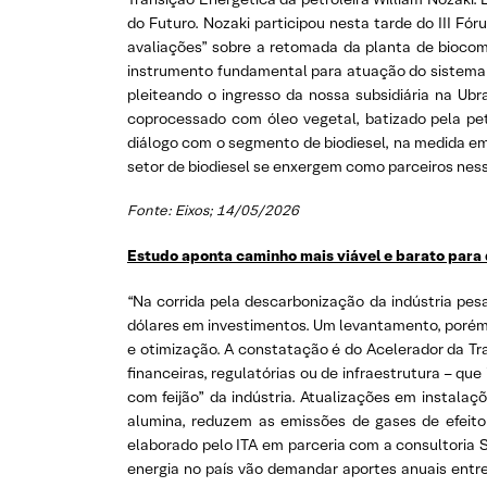
do Futuro. Nozaki participou nesta tarde do III Fó
avaliações” sobre a retomada da planta de biocom
instrumento fundamental para atuação do sistema P
pleiteando o ingresso da nossa subsidiária na Ubr
coprocessado com óleo vegetal, batizado pela pet
diálogo com o segmento de biodiesel, na medida e
setor de biodiesel se enxergem como parceiros nesse
Fonte: Eixos; 14/05/2026
Estudo aponta caminho mais viável e barato para
“Na corrida pela descarbonização da indústria pes
dólares em investimentos. Um levantamento, porém,
e otimização. A constatação é do Acelerador da Tran
financeiras, regulatórias ou de infraestrutura – ­
com feijão” da indústria. Atualizações em instalaç
alumina, reduzem as emissões de gases de efeito 
elaborado pelo ITA em parceria com a consultoria S
energia no país vão demandar aportes anuais entr