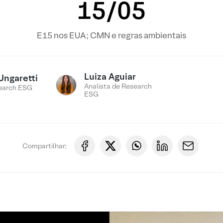
15/05
E15 nos EUA; CMN e regras ambientais
Luiza Aguiar
Ungaretti
Analista de Research
earch ESG
ESG
Compartilhar: