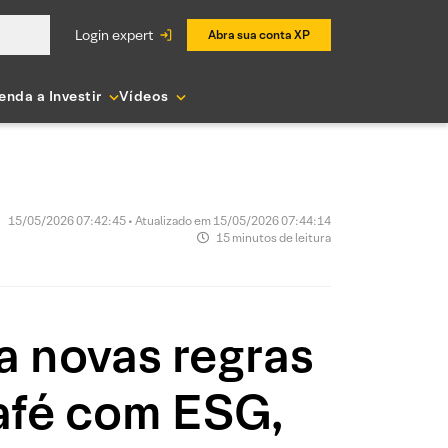
login expert
Abra sua conta XP
enda a Investir
Vídeos
15/05/2026 07:42:45 • Atualizado em 15/05/2026 07:44:14
15 minutos de leitura
a novas regras
Café com ESG,