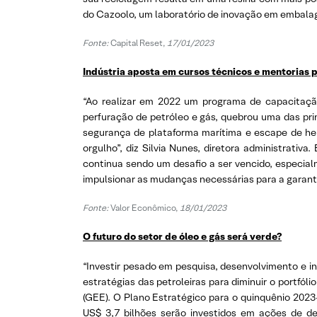
do Cazoolo, um laboratório de inovação em embalag
Fonte:
Capital Reset,
17/01/2023
Indústria aposta em cursos técnicos e mentorias p
“Ao realizar em 2022 um programa de capacitação 
perfuração de petróleo e gás, quebrou uma das pr
segurança de plataforma marítima e escape de he
orgulho”, diz Silvia Nunes, diretora administrativ
continua sendo um desafio a ser vencido, especial
impulsionar as mudanças necessárias para a garanti
Fonte:
Valor Econômico,
18/01/2023
O futuro do setor de óleo e gás será verde?
“Investir pesado em pesquisa, desenvolvimento e i
estratégias das petroleiras para diminuir o portfó
(GEE). O Plano Estratégico para o quinquênio 2023-
US$ 3,7 bilhões serão investidos em ações de d