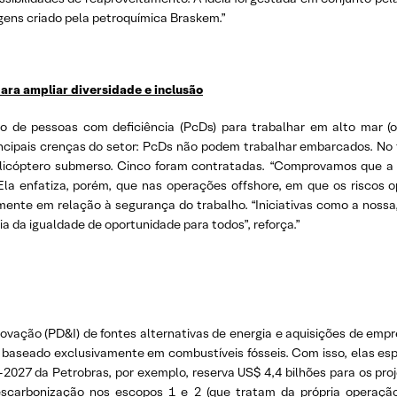
ens criado pela petroquímica Braskem.”
ara ampliar diversidade e inclusão
de pessoas com deficiência (PcDs) para trabalhar em alto mar (of
incipais crenças do setor: PcDs não podem trabalhar embarcados. No 
licóptero submerso. Cinco foram contratadas. “Comprovamos que a l
a. Ela enfatiza, porém, que nas operações offshore, em que os riscos
mente em relação à segurança do trabalho. “Iniciativas como a noss
a da igualdade de oportunidade para todos”, reforça.”
novação (PD&I) de fontes alternativas de energia e aquisições de em
lio baseado exclusivamente em combustíveis fósseis. Com isso, elas es
2027 da Petrobras, por exemplo, reserva US$ 4,4 bilhões para os pro
escarbonização nos escopos 1 e 2 (que tratam da própria operação