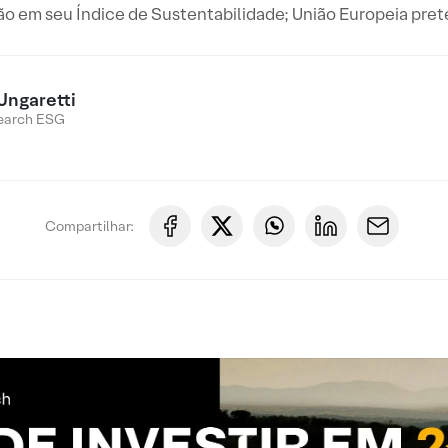
ão em seu Índice de Sustentabilidade; União Europeia pret
Ungaretti
earch ESG
Compartilhar: