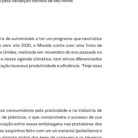
 pela validação técnica de seu nome.”
eira de automóveis a ter um programa que neutraliza
o zero até 2030, a Movida conta com uma frota de
es Unidas, realizada em novembro do ano passado no
a nessa agenda climática, tem ativos diferenciados
ação buscava produtividade e eficiência. “Hoje essa
s consumidores pela praticidade e na indústria de
a de plásticos, o que compromete o sucesso de sua
xceção entre essas embalagens nas prateleiras dos
s saquinhos feito com um só material (polietileno) e
a gigante global dos bens de consumo e os técnicos