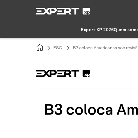
Expert XP 2026
Quem som
ESG
B3 coloca Americanas sob revisã
B3 coloca Ame