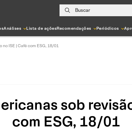
Buscar
os
Análises
Lista de ações
Recomendações
Periódicos
Apr
o no ISE | Café com ESG, 18/01
ricanas sob revisão
com ESG, 18/01