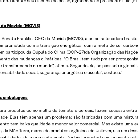
ão. Durante seu discurso de posse, agradeceu ao presidente Lula (PT)
EO da Movida (MOVI3)
 Renato Franklin, CEO da Movida (MOVI3), a primeira locadora brasil
omprometida com a transição energética, com a meta de ser carbon
mbém participou da Cúpula do Clima (COP-27)da Organização das Naçõ
nto das mudanças climáticas. “O Brasil tem tudo pra ser protagonist
transformando no mundo”, afirma. Segundo ele, no passado a globaliz
onsabilidade social, segurança energética e escala”, destaca.”
das embalagens
ra produtos como molho de tomate e cereais, fazem sucesso entre o
lidade. Elas têm apenas um problema: são fabricadas com uma mistur
mento tem baixa qualidade e menor valor comercial. Mas existe uma e
, da Mãe Terra, marca de produtos orgânicos da Unilever, usa um desse
sibilidades de reaproveitamento. A ideia foi gestada em conjunto pel