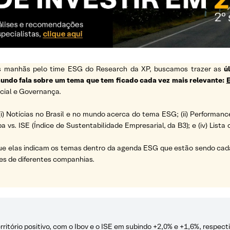
 as manhãs pelo time ESG do Research da XP, buscamos trazer as
ú
 mundo fala sobre um tema que tem ficado cada vez mais relevante:
cial e Governança.
(i) Notícias no Brasil e no mundo acerca do tema ESG; (ii) Performanc
a vs. ISE (Índice de Sustentabilidade Empresarial, da B3); e (iv) List
ue elas indicam os temas dentro da agenda ESG que estão sendo cada 
es de diferentes companhias.
ritório positivo, com o Ibov e o ISE em subindo +2,0% e +1,6%, respec