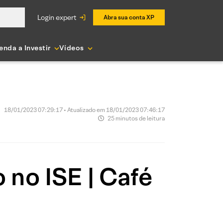
login expert
Abra sua conta XP
enda a Investir
Vídeos
18/01/2023 07:29:17 • Atualizado em 18/01/2023 07:46:17
25 minutos de leitura
 no ISE | Café