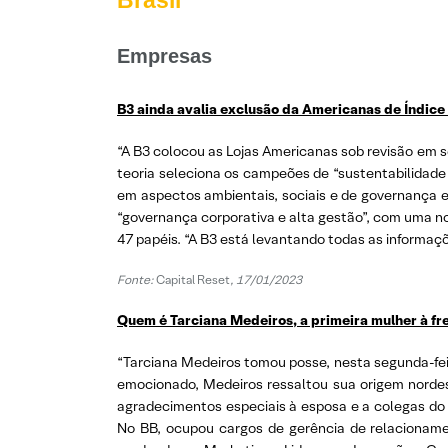
Brasil
Empresas
B3 ainda avalia exclusão da Americanas de Índic
“A B3 colocou as Lojas Americanas sob revisão em s
teoria seleciona os campeões de “sustentabilidade
em aspectos ambientais, sociais e de governança 
“governança corporativa e alta gestão”, com uma no
47 papéis. “A B3 está levantando todas as informaçõ
Fonte:
Capital Reset
, 17/01/2023
Quem é Tarciana Medeiros, a primeira mulher à fr
“Tarciana Medeiros tomou posse, nesta segunda-feir
emocionado, Medeiros ressaltou sua origem nordesti
agradecimentos especiais à esposa e a colegas do 
No BB, ocupou cargos de gerência de relacionamen