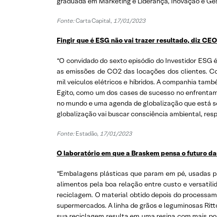
graduada em Marketing e Liderança, Inovação e Gest
Fonte:
Carta Capital
, 17/01/2023
Fingir que é ESG não vai trazer resultado, diz C
“O convidado do sexto episódio do Investidor ESG é
as emissões de CO2 das locações dos clientes. C
mil veículos elétricos e híbridos. A companhia ta
Egito, como um dos cases de sucesso no enfrentame
no mundo e uma agenda de globalização que está se 
globalização vai buscar consciência ambiental, resp
Fonte:
Estadão,
17/01/2023
O laboratório em que a Braskem pensa o futuro 
“Embalagens plásticas que param em pé, usadas pa
alimentos pela boa relação entre custo e versati
reciclagem. O material obtido depois do processa
supermercados. A linha de grãos e leguminosas Ritto
sua reciclagem resulta em uma resina com mais pos