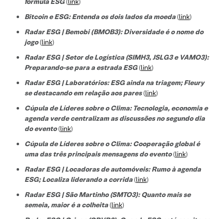
fórmula ESG
(
link
)
Bitcoin e ESG: Entenda os dois lados da moeda
(
link
)
Radar ESG | Bemobi (BMOB3): Diversidade é o nome do
jogo
(
link
)
Radar ESG | Setor de Logística (SIMH3, JSLG3 e VAMO3):
Preparando-se para a estrada ESG
(
link
)
Radar ESG | Laboratórios: ESG ainda na triagem; Fleury
se destacando em relação aos pares
(
link
)
Cúpula de Líderes sobre o Clima: Tecnologia, economia e
agenda verde centralizam as discussões no segundo dia
do evento
(
link
)
Cúpula de Líderes sobre o Clima: Cooperação global é
uma das três principais mensagens do evento
(
link
)
Radar ESG | Locadoras de automóveis: Rumo à agenda
ESG; Localiza liderando a corrida
(
link
)
Radar ESG | São Martinho (SMTO3): Quanto mais se
semeia, maior é a colheita
(
link
)