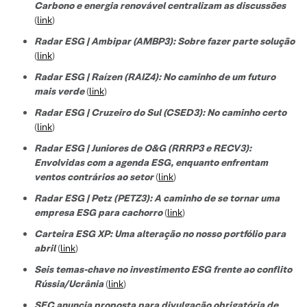
Carbono e energia renovável centralizam as discussões
(
link
)
Radar ESG | Ambipar (AMBP3): Sobre fazer parte solução
(
link
)
Radar ESG | Raízen (RAIZ4): No caminho de um futuro
mais verde
(
link
)
Radar ESG | Cruzeiro do Sul (CSED3): No caminho certo
(
link
)
Radar ESG | Juniores de O&G (RRRP3 e RECV3):
Envolvidas com a agenda ESG, enquanto enfrentam
ventos contrários ao setor
(
link
)
Radar ESG | Petz (PETZ3): A caminho de se tornar uma
empresa ESG para cachorro
(
link
)
Carteira ESG XP: Uma alteração no nosso portfólio para
abril
(
link
)
Seis temas-chave no investimento ESG frente ao conflito
Rússia/Ucrânia
(
link
)
SEC anuncia proposta para divulgação obrigatória de