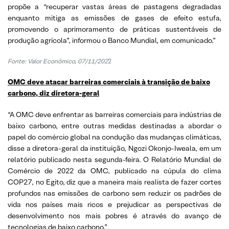
propõe a “recuperar vastas áreas de pastagens degradadas
enquanto mitiga as emissões de gases de efeito estufa,
promovendo o aprimoramento de práticas sustentáveis de
produção agrícola”, informou o Banco Mundial, em comunicado.”
Fonte: Valor Econômico, 07/11/202
2
OMC deve atacar barreiras comerciais à transição de baixo
carbono, diz diretora-geral
“A OMC deve enfrentar as barreiras comerciais para indústrias de
baixo carbono, entre outras medidas destinadas a abordar o
papel do comércio global na condução das mudanças climáticas,
disse a diretora-geral da instituição, Ngozi Okonjo-Iweala, em um
relatório publicado nesta segunda-feira. O Relatório Mundial de
Comércio de 2022 da OMC, publicado na cúpula do clima
COP27, no Egito, diz que a maneira mais realista de fazer cortes
profundos nas emissões de carbono sem reduzir os padrões de
vida nos países mais ricos e prejudicar as perspectivas de
desenvolvimento nos mais pobres é através do avanço de
tecnologias de baixo carbono.”