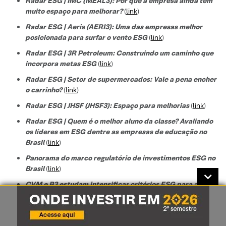
Radar ESG | IMC (MEAL3): Por que a empresa ainda tem
muito espaço para melhorar?
(
link
)
Radar ESG | Aeris (AERI3): Uma das empresas melhor
posicionada para surfar o vento ESG
(
link
)
Radar ESG | 3R Petroleum: Construindo um caminho que
incorpora metas ESG
(
link
)
Radar ESG | Setor de supermercados: Vale a pena encher
o carrinho?
(
link
)
Radar ESG | JHSF (JHSF3): Espaço para melhorias
(
link
)
Radar ESG | Quem é o melhor aluno da classe? Avaliando
os líderes em ESG dentre as empresas de educação no
Brasil
(
link
)
Panorama do marco regulatório de investimentos ESG no
Brasil
(
link
)
CVM e B3 estudam intensificar critérios ESG para as
companhias listadas
(
link
)
Radar ESG | Setor de vestuário e joias: ESG ainda na
confecção
(
link
)