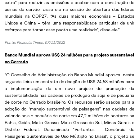
extra” para reduzir as emissões e acabar com a construção de
usinas de carvão, disse ele na sessão de abertura dos líderes
mundiais na COP27. “As duas maiores economias – Estados
Unidos e China – têm uma responsabilidade particular de unir
esforços para tornar esse pacto uma realidade”, disse ele.”
Fonte: Financial Times, 07/11/202
2
Banco Mundial aprova US$ 24 milhões para projeto sustentável
no Cerrado
“O Conselho de Administração do Banco Mundial aprovou nesta
segunda-feira um contrato de doação de US$ 24,58 milhões para
a implementação de um novo projeto de promoção da
sustentabilidade nas cadeias de produção de soja e de pecuária
de corte no Cerrado brasileiro. Os recursos serão usados para a
adoção do “manejo sustentável de paisagens” nas cadeias de
valor de soja e pecuária de corte em 47,2 milhões de hectares na
Bahia, Goiás, Mato Grosso, Mato Grosso do Sul, Minas Gerais e
Distrito Federal. Denominado “Vertentes – Consórcio de
Paisagens Sustentáveis de Uso Múltiplo no Brasil”, o projeto se