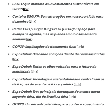
ESG: O que moldará os investimentos sustentáveis em
2022?
(
link
)
Carteira ESG XP: Sem alterações em nosso portfólio para
dezembro
(
link
)
Radar ESG | Burger King Brasil (BKBR): Espaço para
avanço na agenda, mas os planos ambiciosos adiante
animam
(
link
)
COP26: Implicações do documento final
(
link
)
Expo Dubai: Buscando soluções diante de recursos finitos
(
link
)
Expo Dubai: Todos os olhos voltados para o futuro da
mobilidade
(
link
)
Expo Dubai: Tecnologia e sustentabilidade centralizam os
destaques do evento nesta terça-feira
(
link
)
Expo Dubai: Três principais destaques do evento nesta
segunda-feira, dia do Brasil na feira
(
link
)
COP26: Um encontro decisivo para conter o aquecimento