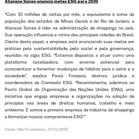
Aliansce Sonae anuncia metas ESG para 2030
“Com 35 milhões de visitas por mês, o equivalente à soma da
população dos estados de Minas Gerais e do Rio de Janeiro, a
Aliansce Sonae é líder na administração de shoppings no país.
Sua operação influencia a rotina das principais cidades do Brasil.
Ciente deste papel, a empresa está anunciando suas metas em
práticas pela sustentabilidade, pelo social e pela governança,
reunidas na sigla ESG. “Estamos dispostos a atuar como uma
plataforma catalisadora, com enorme potencial para
conscientizar e fomentar mudanças de hábitos para o setor e a
sociedade”, explica Paula Fonseca, diretora jurídica e
coordenadora da Comissão ESG. “Recentemente, aderimos ao
Pacto Global da Organização das Nações Unidas (ONU), uma
iniciativa que engaja empresas e organizações na adoção de
princípios nas áreas de direitos humanos, trabalho e meio
ambiente. E somos a primeira empresa da indústria de shoppings
a formalizar nossos compromissos ESG”.”
Fonte:
Valor Econômico
, 07/11/202
2