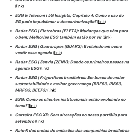
(
link
)
ESG & Telecom | 5G Insights; Capítulo 4: Como o uso do
5G pode impulsionar a descarbonização?
(
link
)
Radar ESG | Eletrobras (ELET3): Mudanças que vêm para
o bem; Melhorias ESG também estão por vir
(
link
)
Radar ESG | Guararapes (GUAR3): Evoluindo em como
vestir essa agenda
(
link
)
Radar ESG | Zenvia (ZENV): Dando os primeiros passos na
agenda ESG
(
link
)
Radar ESG | Frigoríficos brasileiros: Em busca de maior
sustentabilidade e melhor governança (BRFS3, JBSS3,
MRFG3, BEEF3)
(
link
)
ESG: Como os clientes institucionais estão evoluindo no
tema?
(
link
)
Carteira ESG XP: Sem alterações no nosso portfólio para
setembro
(
link
)
Raio-X das metas de emissões das companhias brasileiras