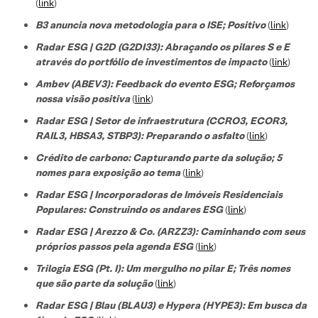
(
link
)
B3 anuncia nova metodologia para o ISE; Positivo
(
link
)
Radar ESG | G2D (G2DI33): Abraçando os pilares S e E
através do portfólio de investimentos de impacto
(
link
)
Ambev (ABEV3): Feedback do evento ESG; Reforçamos
nossa visão positiva
(
link
)
Radar ESG | Setor de infraestrutura (CCRO3, ECOR3,
RAIL3, HBSA3, STBP3): Preparando o asfalto
(
link
)
Crédito de carbono: Capturando parte da solução; 5
nomes para exposição ao tema
(
link
)
Radar ESG | Incorporadoras de Imóveis Residenciais
Populares: Construindo os andares ESG
(
link
)
Radar ESG | Arezzo & Co. (ARZZ3): Caminhando com seus
próprios passos pela agenda ESG
(
link
)
Trilogia ESG (Pt. I): Um mergulho no pilar E; Três nomes
que são parte da solução
(
link
)
Radar ESG | Blau (BLAU3) e Hypera (HYPE3): Em busca da