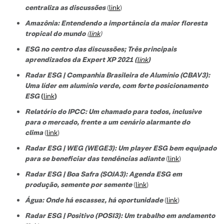
centraliza as discussões
(
link
)
Amazônia: Entendendo a importância da maior floresta
tropical do mundo
(
link
)
ESG no centro das discussões; Três principais
aprendizados da Expert XP 2021 (
link
)
Radar ESG | Companhia Brasileira de Alumínio (CBAV3):
Uma líder em alumínio verde, com forte posicionamento
ESG
(
link
)
Relatório do IPCC: Um chamado para todos, inclusive
para o mercado, frente a um cenário alarmante do
clima
(
link
)
Radar ESG | WEG (WEGE3): Um player ESG bem equipado
para se beneficiar das tendências adiante
(
link
)
Radar ESG | Boa Safra (SOJA3): Agenda ESG em
produção, semente por semente
(
link
)
Água: Onde há escassez, há oportunidade
(
link
)
Radar ESG | Positivo (POSI3): Um trabalho em andamento