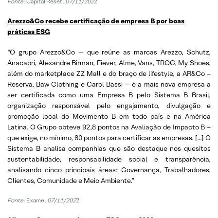
Fonte:
Capital Reset
, 07/11/202
2
Arezzo&Co recebe certificação de empresa B por boas
práticas ESG
“O grupo Arezzo&Co — que reúne as marcas Arezzo, Schutz,
Anacapri, Alexandre Birman, Fiever, Alme, Vans, TROC, My Shoes,
além do marketplace ZZ Mall e do braço de lifestyle, a AR&Co –
Reserva, Baw Clothing e Carol Bassi — é a mais nova empresa a
ser certificada como uma Empresa B pelo Sistema B Brasil,
organização responsável pelo engajamento, divulgação e
promoção local do Movimento B em todo país e na América
Latina. O Grupo obteve 92,8 pontos na Avaliação de Impacto B –
que exige, no mínimo, 80 pontos para certificar as empresas. […] O
Sistema B analisa companhias que são destaque nos quesitos
sustentabilidade, responsabilidade social e transparência,
analisando cinco principais áreas: Governança, Trabalhadores,
Clientes, Comunidade e Meio Ambiente.”
Fonte:
Exame
, 07/11/202
2