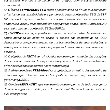
sustentável, práticas e alinhamento estratégico com a sustentabilidade
empresarial.
(2) O Índice
S&P/B3 Brasil ESG
mede a performance de títulos que cumprem
critérios de sustentabilidade e é ponderado pelas pontuações ESG da S&P
DJI. Ele exclui ações com base na sua participação em certas atividades
comerciais, no seu desempenho em comparação com o Pacto Global da ONU
e também cias sem pontuação ESG da S&P DJI.
(3) O
ICO2
tem como propósito ser um instrumento indutor das discussões
sobre mudança do clima no Brasil. A adesão das companhias ao ICO2
demonstra o comprometimento com a transparência de suas emissões e
antecipa a visão de como estão se preparando para uma economia de baixo
carbono.
(4) O objetivo do
IGCT
é ser o indicador do desempenho médio das cotações
dos ativos de emissão de empresas integrantes do IGC que atendam aos
critérios adicionais descritos nesta metodologia.
(5)
A série de índices
FTSE4Good
foi projetada para medir o desempenho de
empresas que demonstram fortes práticas ambientais, sociais e de
governança (ESG).
(6)
O Índice
MSCI ACWI
, que representa o desempenho de todo o conjunto
de ações de grande e médio porte do mundo, em 23 mercados desenvolvidos
e 26 emergentes.