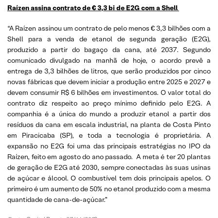
Raízen assina contrato de € 3,3 bi de E2G com a Shell
“A Raízen assinou um contrato de pelo menos € 3,3 bilhões com a
Shell para a venda de etanol de segunda geração (E2G),
produzido a partir do bagaço da cana, até 2037. Segundo
comunicado divulgado na manhã de hoje, o acordo prevê a
entrega de 3,3 bilhões de litros, que serão produzidos por cinco
novas fábricas que devem iniciar a produção entre 2025 e 2027 e
devem consumir R$ 6 bilhões em investimentos. O valor total do
contrato diz respeito ao preço mínimo definido pelo E2G. A
companhia é a única do mundo a produzir etanol a partir dos
resíduos da cana em escala industrial, na planta de Costa Pinto
em Piracicaba (SP), e toda a tecnologia é proprietária. A
expansão no E2G foi uma das principais estratégias no IPO da
Raízen, feito em agosto do ano passado. A meta é ter 20 plantas
de geração de E2G até 2030, sempre conectadas às suas usinas
de açúcar e álcool. O combustível tem dois principais apelos. O
primeiro é um aumento de 50% no etanol produzido com a mesma
quantidade de cana-de-açúcar.”