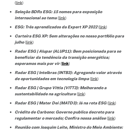
(
link
)
Seleção BDRs ESG​: 15 nomes para exposição
internacional ao tema
(
link
)
ESG: Três aprendizados da Expert XP 2022
(
link
)
Carteira ESG XP: Sem alterações no nosso portfólio para
julho
(
link
)
Radar ESG | Alupar (ALUP11): Bem posicionada para se
beneficiar da tendência da transição energética;
esperamos mais por vir
(
link
)
Radar ESG | Intelbras (INTB3):
Agregando valor através
de oportunidades em tecnologia limpa
(
link
)
Radar ESG |
Grupo Vittia (VITT3):
Melhorando a
sustentabilidade na agricultura
(
link
)
Radar ESG | Mater Dei (MATD3): Já na rota ESG
(
link
)
Crédito de Carbono: Governo publica decreto para
regulamentar o mercado; Confira nossa análise
(
link
)
Reunião com Joaquim Leite, Ministro do Meio Ambiente: