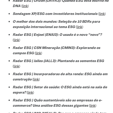
Radar ESG | Orizon (ORVR3): Quando ESG está escrito no
DNA
(
link
)
Sondagem XP/ESG com investidores institucionais
(
link
)
O melhor dos dois mundos: Seleção de 10 BDRs para
exposição internacional ao tema ESG
(
link
)
Radar ESG | Enjoei (ENJU3): O usado é o novo “novo”?
(
link
)
Radar ESG | CSN Mineração (CMIN3): Explorando os
campos ESG
(
link
)
Radar ESG | Jalles (JALL3): Plantando as sementes ESG
(
link
)
Radar ESG | Incorporadoras de alta renda: ESG ainda em
construção
(
link
)
Radar ESG | Setor de saúde: O ESG ainda está na sala de
espera?
(
link
)
Radar ESG | Quão sustentáveis são as empresas de e-
commerce? Uma análise ESG dessas gigantes
(
link
)