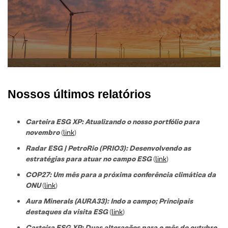
Nossos últimos relatórios
Carteira ESG XP: Atualizando o nosso portfólio para
novembro
(
link
)
Radar ESG | PetroRio (PRIO3): Desenvolvendo as
estratégias para atuar no campo ESG
(
link
)
COP27: Um mês para a próxima conferência climática da
ONU
(
link
)
Aura Minerals (AURA33): Indo a campo; Principais
destaques da visita ESG
(
link
)
Carteira ESG XP: Duas alterações para o mês de outubro