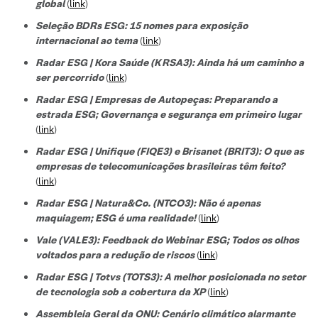
global
(
link
)
Seleção BDRs ESG​: 15 nomes para exposição
internacional ao tema
(
link
)
Radar ESG | Kora Saúde (KRSA3): Ainda há um caminho a
ser percorrido
(
link
)
Radar ESG | Empresas de Autopeças: Preparando a
estrada ESG; Governança e segurança em primeiro lugar
(
link
)
Radar ESG | Unifique (FIQE3) e Brisanet (BRIT3): O que as
empresas de telecomunicações brasileiras têm feito?
(
link
)
Radar ESG | Natura&Co. (NTCO3): Não é apenas
maquiagem; ESG é uma realidade!
(
link
)
Vale (VALE3): Feedback do Webinar ESG; Todos os olhos
voltados para a redução de riscos
(
link
)
Radar ESG | Totvs (TOTS3): A melhor posicionada no setor
de tecnologi
a sob a cobertura da XP
(
link
)
Assembleia Geral da ONU: Cenário climático alarmante