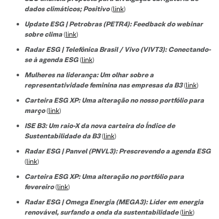
dados climáticos; Positivo
(
link
)
Update ESG | Petrobras (PETR4): Feedback do webinar
sobre clima
(
link
)
Radar ESG | Telefônica Brasil / Vivo (VIVT3): Conectando-
se à agenda ESG
(
link
)
Mulheres na liderança: Um olhar sobre a
representatividade feminina nas empresas da B3
(
link
)
Carteira ESG XP: Uma alteração no nosso portfólio para
março
(
link
)
ISE B3: Um raio-X da nova carteira do Índice de
Sustentabilidade da B3
(
link
)
Radar ESG | Panvel (PNVL3): Prescrevendo a agenda ESG
(
link
)
Carteira ESG XP: Uma alteração no portfólio para
fevereiro
(
link
)
Radar ESG | Omega Energia (MEGA3): Líder em energia
renovável, surfando a onda da sustentabilidade
(
link
)