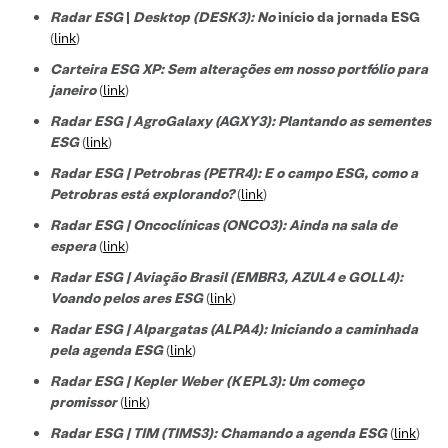
Radar ESG
|
Desktop (DESK3): No
início da jornada ESG
(
link
)
Carteira ESG XP: Sem alterações em nosso portfólio para
janeiro
(
link
)
Radar ESG | AgroGalaxy (AGXY3): Plantando as sementes
ESG
(
link
)
Radar ESG | Petrobras (PETR4): E o campo ESG, como a
Petrobras está explorando?
(
link
)
Radar ESG | Oncoclínicas (ONCO3): Ainda na sala de
espera
(
link
)
Radar ESG | Aviação Brasil (EMBR3, AZUL4 e GOLL4):
Voando pelos ares ESG
(
link
)
Radar ESG | Alpargatas (ALPA4): Iniciando a caminhada
pela agenda ESG
(
link
)
Radar ESG | Kepler Weber (KEPL3): Um começo
promissor
(
link
)
Radar ESG | TIM (TIMS3): Chamando a agenda ESG
(
link
)