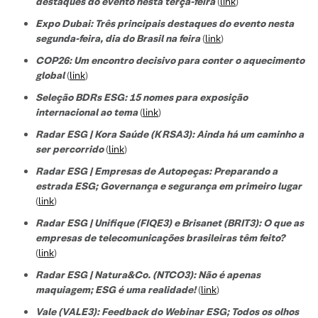
destaques do evento nesta terça-feira
(
link
)
Expo Dubai: Três principais destaques do evento nesta
segunda-feira, dia do Brasil na feira
(
link
)
COP26: Um encontro decisivo para conter o aquecimento
global
(
link
)
Seleção BDRs ESG​: 15 nomes para exposição
internacional ao tema
(
link
)
Radar ESG | Kora Saúde (KRSA3): Ainda há um caminho a
ser percorrido
(
link
)
Radar ESG | Empresas de Autopeças: Preparando a
estrada ESG; Governança e segurança em primeiro lugar
(
link
)
Radar ESG | Unifique (FIQE3) e Brisanet (BRIT3): O que as
empresas de telecomunicações brasileiras têm feito?
(
link
)
Radar ESG | Natura&Co. (NTCO3): Não é apenas
maquiagem; ESG é uma realidade!
(
link
)
Vale (VALE3): Feedback do Webinar ESG; Todos os olhos