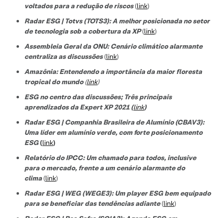
voltados para a redução de riscos
(
link
)
Radar ESG | Totvs (TOTS3): A melhor posicionada no setor
de tecnologi
a sob a cobertura da XP
(
link
)
Assembleia Geral da ONU: Cenário climático alarmante
centraliza as discussões
(
link
)
Amazônia: Entendendo a importância da maior floresta
tropical do mundo
(
link
)
ESG no centro das discussões; Três principais
aprendizados da Expert XP 2021 (
link
)
Radar ESG | Companhia Brasileira de Alumínio (CBAV3):
Uma líder em alumínio verde, com forte posicionamento
ESG
(
link
)
Relatório do IPCC: Um chamado para todos, inclusive
para o mercado, frente a um cenário alarmante do
clima
(
link
)
Radar ESG | WEG (WEGE3): Um player ESG bem equipado
para se beneficiar das tendências adiante
(
link
)