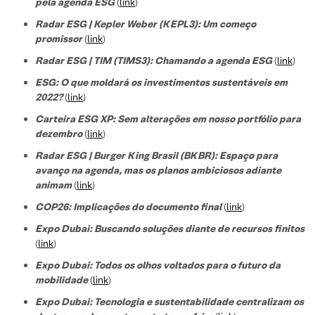
pela agenda ESG
(
link
)
Radar ESG | Kepler Weber (KEPL3): Um começo
promissor
(
link
)
Radar ESG | TIM (TIMS3): Chamando a agenda ESG
(
link
)
ESG: O que moldará os investimentos sustentáveis em
2022?
(
link
)
Carteira ESG XP: Sem alterações em nosso portfólio para
dezembro
(
link
)
Radar ESG | Burger King Brasil (BKBR): Espaço para
avanço na agenda, mas os planos ambiciosos adiante
animam
(
link
)
COP26: Implicações do documento final
(
link
)
Expo Dubai: Buscando soluções diante de recursos finitos
(
link
)
Expo Dubai: Todos os olhos voltados para o futuro da
mobilidade
(
link
)
Expo Dubai: Tecnologia e sustentabilidade centralizam os