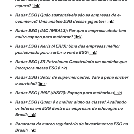
espera?
(
link
)
Radar ESG | Quão sustentáveis são as empresas de e-
commerce? Uma análise ESG dessas gigantes
(
link
)
Radar ESG | IMC (MEAL3): Por que a empresa ainda tem
muito espaço para melhorar?
(
link
)
Radar ESG | Aeris (AERI3): Uma das empresas melhor
posicionada para surfar o vento ESG
(
link
)
Radar ESG | 3R Petroleum: Construindo um caminho que
incorpora metas ESG
(
link
)
Radar ESG | Setor de supermercados: Vale a pena encher
o carrinho?
(
link
)
Radar ESG | JHSF (JHSF3): Espaço para melhorias
(
link
)
Radar ESG | Quem é o melhor aluno da classe? Avaliando
os líderes em ESG dentre as empresas de educação no
Brasil
(
link
)
Panorama do marco regulatório de investimentos ESG no
Brasil
(
link
)