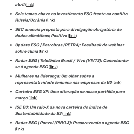
abril
(
link
)
Seis temas-chave no investimento ESG frente ao conflito
Rússia/Ucrânia
(
link
)
SEC anuncia proposta para divulgação obrigatória de
dados climáticos; Positivo
(
link
)
Update ESG | Petrobras (PETR4): Feedback do webinar
sobre clima
(
link
)
Radar ESG | Telefônica Brasil / Vivo (VIVT3): Conectando-
se à agenda ESG
(
link
)
Mulheres na liderança: Um olhar sobre a
representatividade feminina nas empresas da B3
(
link
)
Carteira ESG XP: Uma alteração no nosso portfólio para
março
(
link
)
ISE B3: Um raio-X da nova carteira do Índice de
Sustentabilidade da B3
(
link
)
Radar ESG | Panvel (PNVL3): Prescrevendo a agenda ESG
(
link
)