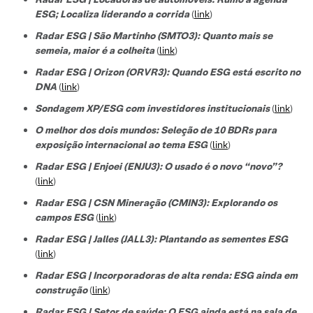
ESG; Localiza liderando a corrida
(
link
)
Radar ESG | São Martinho (SMTO3): Quanto mais se
semeia, maior é a colheita
(
link
)
Radar ESG | Orizon (ORVR3): Quando ESG está escrito no
DNA
(
link
)
Sondagem XP/ESG com investidores institucionais
(
link
)
O melhor dos dois mundos: Seleção de 10 BDRs para
exposição internacional ao tema ESG
(
link
)
Radar ESG | Enjoei (ENJU3): O usado é o novo “novo”?
(
link
)
Radar ESG | CSN Mineração (CMIN3): Explorando os
campos ESG
(
link
)
Radar ESG | Jalles (JALL3): Plantando as sementes ESG
(
link
)
Radar ESG | Incorporadoras de alta renda: ESG ainda em
construção
(
link
)
Radar ESG | Setor de saúde: O ESG ainda está na sala de