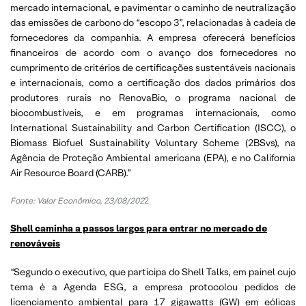
mercado internacional, e pavimentar o caminho de neutralização
das emissões de carbono do “escopo 3”, relacionadas à cadeia de
fornecedores da companhia. A empresa oferecerá benefícios
financeiros de acordo com o avanço dos fornecedores no
cumprimento de critérios de certificações sustentáveis nacionais
e internacionais, como a certificação dos dados primários dos
produtores rurais no RenovaBio, o programa nacional de
biocombustíveis, e em programas internacionais, como
International Sustainability and Carbon Certification (ISCC), o
Biomass Biofuel Sustainability Voluntary Scheme (2BSvs), na
Agência de Proteção Ambiental americana (EPA), e no California
Air Resource Board (CARB).”
Fonte: Valor Econômico, 23/08/202
2
Shell caminha a passos largos para entrar no mercado de
renováveis
“Segundo o executivo, que participa do Shell Talks, em painel cujo
tema é a Agenda ESG, a empresa protocolou pedidos de
licenciamento ambiental para 17 gigawatts (GW) em eólicas