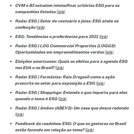
CVM e B3 estudam intensificar critérios ESG para as
companhias listadas
(
link
)
Radar ESG | Setor de vestuário e joias: ESG ainda na
confecção
(
link
)
ESG: Tendências e preferências para 2021
(
link
)
Radar ESG | LOG Commercial Properties (LOGG3):
Oportunidades em empreendimentos verdes
(
link
)
Eleições americanas: Quais os efeitos para a agenda ESG
nos EUA e no Brasil?
(
link
)
Radar ESG | Farmácias: Raia Drogasil como a ação
prescrita no setor para exposição a ESG
(
link
)
Radar ESG | Shoppings: Entenda o que importa para eles
quando o tema é ESG
(
link
)
Radar ESG | Ambev (ABEV3): Um case que desce redondo
(
link
)
Feedback do roadshow ESG: O que as gestoras no Brasil
estão fazendo em relação ao tema?
(
link
)