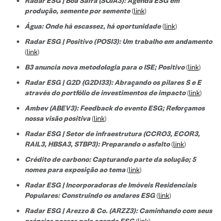
Radar ESG | Boa Safra (SOJA3): Agenda ESG em
produção, semente por semente
(
link
)
Água: Onde há escassez, há oportunidade
(
link
)
Radar ESG | Positivo (POSI3): Um trabalho em andamento
(
link
)
B3 anuncia nova metodologia para o ISE; Positivo
(
link
)
Radar ESG | G2D (G2DI33): Abraçando os pilares S e E
através do portfólio de investimentos de impacto
(
link
)
Ambev (ABEV3): Feedback do evento ESG; Reforçamos
nossa visão positiva
(
link
)
Radar ESG | Setor de infraestrutura (CCRO3, ECOR3,
RAIL3, HBSA3, STBP3): Preparando o asfalto
(
link
)
Crédito de carbono: Capturando parte da solução; 5
nomes para exposição ao tema
(
link
)
Radar ESG | Incorporadoras de Imóveis Residenciais
Populares: Construindo os andares ESG
(
link
)
Radar ESG | Arezzo & Co. (ARZZ3): Caminhando com seus
próprios passos pela agenda ESG
(
link
)