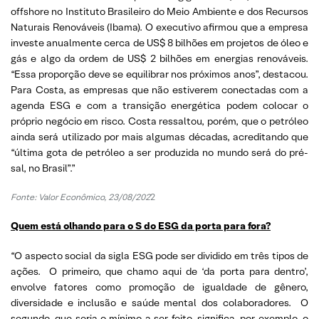
offshore no Instituto Brasileiro do Meio Ambiente e dos Recursos
Naturais Renováveis (Ibama). O executivo afirmou que a empresa
investe anualmente cerca de US$ 8 bilhões em projetos de óleo e
gás e algo da ordem de US$ 2 bilhões em energias renováveis.
“Essa proporção deve se equilibrar nos próximos anos”, destacou.
Para Costa, as empresas que não estiverem conectadas com a
agenda ESG e com a transição energética podem colocar o
próprio negócio em risco. Costa ressaltou, porém, que o petróleo
ainda será utilizado por mais algumas décadas, acreditando que
“última gota de petróleo a ser produzida no mundo será do pré-
sal, no Brasil”.”
Fonte: Valor Econômico, 23/08/202
2
Quem está olhando para o S do ESG da porta para fora?
“O aspecto social da sigla ESG pode ser dividido em três tipos de
ações. O primeiro, que chamo aqui de ‘da porta para dentro’,
envolve fatores como promoção de igualdade de gênero,
diversidade e inclusão e saúde mental dos colaboradores. O
segundo, que seria o mínimo a ser feito, significa, por exemplo, o