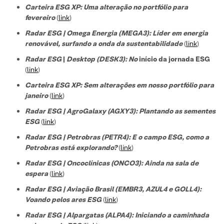
Carteira ESG XP: Uma alteração no portfólio para
fevereiro
(
link
)
Radar ESG | Omega Energia (MEGA3): Líder em energia
renovável, surfando a onda da sustentabilidade
(
link
)
Radar ESG
|
Desktop (DESK3): No
início da jornada ESG
(
link
)
Carteira ESG XP: Sem alterações em nosso portfólio para
janeiro
(
link
)
Radar ESG | AgroGalaxy (AGXY3): Plantando as sementes
ESG
(
link
)
Radar ESG | Petrobras (PETR4): E o campo ESG, como a
Petrobras está explorando?
(
link
)
Radar ESG | Oncoclínicas (ONCO3): Ainda na sala de
espera
(
link
)
Radar ESG | Aviação Brasil (EMBR3, AZUL4 e GOLL4):
Voando pelos ares ESG
(
link
)
Radar ESG | Alpargatas (ALPA4): Iniciando a caminhada