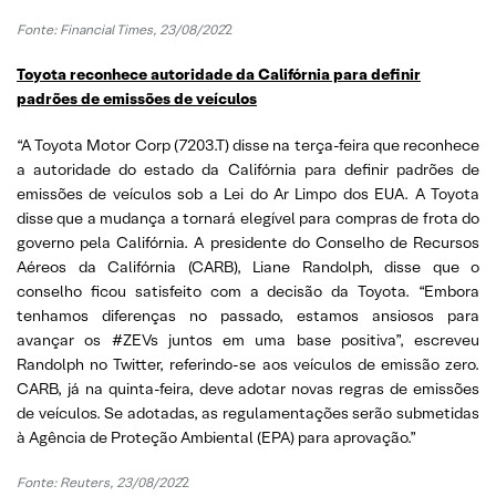
Fonte: Financial Times, 23/08/202
2
Toyota reconhece autoridade da Califórnia para definir
padrões de emissões de veículos
“A Toyota Motor Corp (7203.T) disse na terça-feira que reconhece
a autoridade do estado da Califórnia para definir padrões de
emissões de veículos sob a Lei do Ar Limpo dos EUA. A Toyota
disse que a mudança a tornará elegível para compras de frota do
governo pela Califórnia. A presidente do Conselho de Recursos
Aéreos da Califórnia (CARB), Liane Randolph, disse que o
conselho ficou satisfeito com a decisão da Toyota. “Embora
tenhamos diferenças no passado, estamos ansiosos para
avançar os #ZEVs juntos em uma base positiva”, escreveu
Randolph no Twitter, referindo-se aos veículos de emissão zero.
CARB, já na quinta-feira, deve adotar novas regras de emissões
de veículos. Se adotadas, as regulamentações serão submetidas
à Agência de Proteção Ambiental (EPA) para aprovação.”
Fonte: Reuters, 23/08/202
2