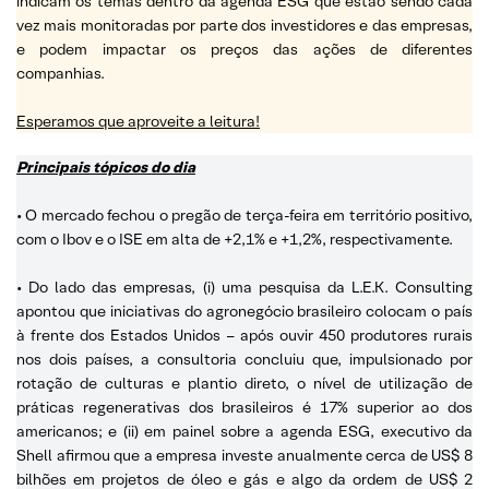
indicam os temas dentro da agenda ESG que estão sendo cada
vez mais monitoradas por parte dos investidores e das empresas,
e podem impactar os preços das ações de diferentes
companhias.
Esperamos que aproveite a leitura!
Principais tópicos do dia
• O mercado fechou o pregão de terça-feira em território positivo,
com o Ibov e o ISE em alta de +2,1% e +1,2%, respectivamente.
• Do lado das empresas, (i) uma pesquisa da L.E.K. Consulting
apontou que iniciativas do agronegócio brasileiro colocam o país
à frente dos Estados Unidos – após ouvir 450 produtores rurais
nos dois países, a consultoria concluiu que, impulsionado por
rotação de culturas e plantio direto, o nível de utilização de
práticas regenerativas dos brasileiros é 17% superior ao dos
americanos; e (ii) em painel sobre a agenda ESG, executivo da
Shell afirmou que a empresa investe anualmente cerca de US$ 8
bilhões em projetos de óleo e gás e algo da ordem de US$ 2