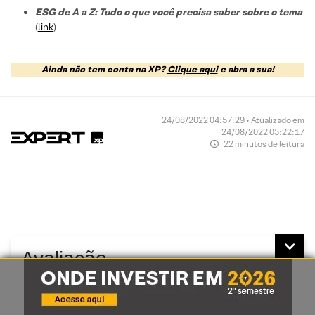
ESG de A a Z: Tudo o que você precisa saber sobre o tema
(
link
)
Ainda não tem conta na XP?
Clique aqui
e abra a sua!
24/08/2022 04:57:29 • Atualizado em
24/08/2022 05:22:17
22 minutos de leitura
Avaliação
O quão foi útil este conteúdo pra você?