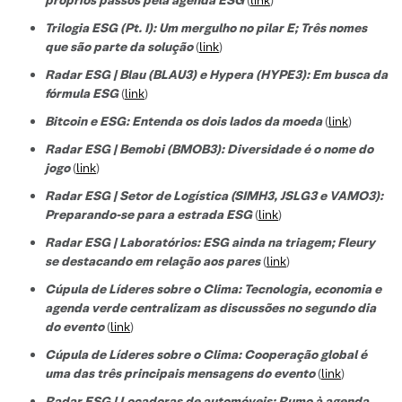
Trilogia ESG (Pt. I): Um mergulho no pilar E; Três nomes
que são parte da solução
(
link
)
Radar ESG | Blau (BLAU3) e Hypera (HYPE3): Em busca da
fórmula ESG
(
link
)
Bitcoin e ESG: Entenda os dois lados da moeda
(
link
)
Radar ESG | Bemobi (BMOB3): Diversidade é o nome do
jogo
(
link
)
Radar ESG | Setor de Logística (SIMH3, JSLG3 e VAMO3):
Preparando-se para a estrada ESG
(
link
)
Radar ESG | Laboratórios: ESG ainda na triagem; Fleury
se destacando em relação aos pares
(
link
)
Cúpula de Líderes sobre o Clima: Tecnologia, economia e
agenda verde centralizam as discussões no segundo dia
do evento
(
link
)
Cúpula de Líderes sobre o Clima: Cooperação global é
uma das três principais mensagens do evento
(
link
)
Radar ESG | Locadoras de automóveis: Rumo à agenda