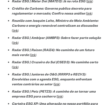
Radar ESG | Mater Dei (MATD3): Já na rota ESG
(
link
)
Crédito de Carbono: Governo publica decreto para
regulamentar o mercado; Confira nossa análise
(
link
)
Reunião com Joaquim Leite, Ministro do Meio Ambiente:
Carbono e energia renovável centralizam as discussões
(
link
)
Radar ESG | Ambipar (AMBP3): Sobre fazer parte solução
(
link
)
Radar ESG | Raízen (RAIZ4): No caminho de um futuro
mais verde
(
link
)
Radar ESG | Cruzeiro do Sul (CSED3): No caminho certo
(
link
)
Radar ESG | Juniores de O&G (RRRP3 e RECV3):
Envolvidas com a agenda ESG, enquanto enfrentam
ventos contrários ao setor
(
link
)
Radar ESG | Petz (PETZ3): A caminho de se tornar uma
empresa ESG para cachorro
(
link
)
Carteira ESG XP: Uma alteração no nosso portfólio para