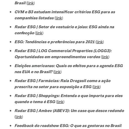
Brasil
(
link
)
CVM e B3 estudam intensificar critérios ESG para as
companhias listadas
(
link
)
Radar ESG | Setor de vestuário e joias: ESG ainda na
confecção
(
link
)
ESG: Tendências e preferências para 2021
(
link
)
Radar ESG | LOG Commercial Properties (LOGG3):
Oportunidades em empreendimentos verdes
(
link
)
Eleições americanas: Quais os efeitos para a agenda ESG
nos EUA e no Brasil?
(
link
)
Radar ESG | Farmácias: Raia Drogasil como a ação
prescrita no setor para exposição a ESG
(
link
)
Radar ESG | Shoppings: Entenda o que importa para eles
quando o tema é ESG
(
link
)
Radar ESG | Ambev (ABEV3): Um case que desce redondo
(
link
)
Feedback do roadshow ESG: O que as gestoras no Brasil