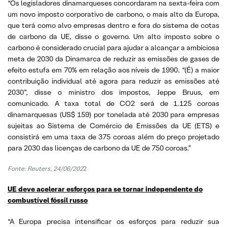
“Os legisladores dinamarqueses concordaram na sexta-feira com
um novo imposto corporativo de carbono, o mais alto da Europa,
que terá como alvo empresas dentro e fora do sistema de cotas
de carbono da UE, disse o governo. Um alto imposto sobre o
carbono é considerado crucial para ajudar a alcançar a ambiciosa
meta de 2030 da Dinamarca de reduzir as emissões de gases de
efeito estufa em 70% em relação aos níveis de 1990. “(É) a maior
contribuição individual até agora para reduzir as emissões até
2030”, disse o ministro dos impostos, Jeppe Bruus, em
comunicado. A taxa total de CO2 será de 1.125 coroas
dinamarquesas (US$ 159) por tonelada até 2030 para empresas
sujeitas ao Sistema de Comércio de Emissões da UE (ETS) e
consistirá em uma taxa de 375 coroas além do preço projetado
para 2030 das licenças de carbono da UE de 750 coroas.”
Fonte: Reuters, 24/06/202
2
UE deve acelerar esforços para se tornar independente do
combustível fóssil russo
“A Europa precisa intensificar os esforços para reduzir sua