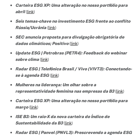
Carteira ESG XP: Uma alteração no nosso portfólio para
abril
(
link
)
Seis temas-chave no investimento ESG frente ao conflito
Rússia/Ucrânia
(
link
)
SEC anuncia proposta para divulgação obrigatória de
dados climáticos; Positivo
(
link
)
Update ESG | Petrobras (PETR4): Feedback do webinar
sobre clima
(
link
)
Radar ESG | Telefônica Brasil / Vivo (VIVT3): Conectando-
se à agenda ESG
(
link
)
Mulheres na liderança: Um olhar sobre a
representatividade feminina nas empresas da B3
(
link
)
Carteira ESG XP: Uma alteração no nosso portfólio para
março
(
link
)
ISE B3: Um raio-X da nova carteira do Índice de
Sustentabilidade da B3
(
link
)
Radar ESG | Panvel (PNVL3): Prescrevendo a agenda ESG