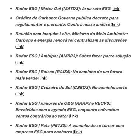
Radar ESG | Mater Dei (MATD3): Já na rota ESG
(
link
)
Crédito de Carbono: Governo publica decreto para
regulamentar o mercado; Confira nossa análise
(
link
)
Reunião com Joaquim Leite, Ministro do Meio Ambiente:
Carbono e energia renovável centralizam as discussões
(
link
)
Radar ESG | Ambipar (AMBP3): Sobre fazer parte solução
(
link
)
Radar ESG | Raízen (RAIZ4): No caminho de um futuro
mais verde
(
link
)
Radar ESG | Cruzeiro do Sul (CSED3): No caminho certo
(
link
)
Radar ESG | Juniores de O&G (RRRP3 e RECV3):
Envolvidas com a agenda ESG, enquanto enfrentam
ventos contrários ao setor
(
link
)
Radar ESG | Petz (PETZ3): A caminho de se tornar uma
empresa ESG para cachorro
(
link
)