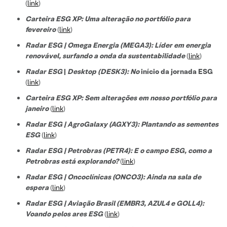
(
link
)
Carteira ESG XP: Uma alteração no portfólio para
fevereiro
(
link
)
Radar ESG | Omega Energia (MEGA3): Líder em energia
renovável, surfando a onda da sustentabilidade
(
link
)
Radar ESG
|
Desktop (DESK3): No
início da jornada ESG
(
link
)
Carteira ESG XP: Sem alterações em nosso portfólio para
janeiro
(
link
)
Radar ESG | AgroGalaxy (AGXY3): Plantando as sementes
ESG
(
link
)
Radar ESG | Petrobras (PETR4): E o campo ESG, como a
Petrobras está explorando?
(
link
)
Radar ESG | Oncoclínicas (ONCO3): Ainda na sala de
espera
(
link
)
Radar ESG | Aviação Brasil (EMBR3, AZUL4 e GOLL4):
Voando pelos ares ESG
(
link
)