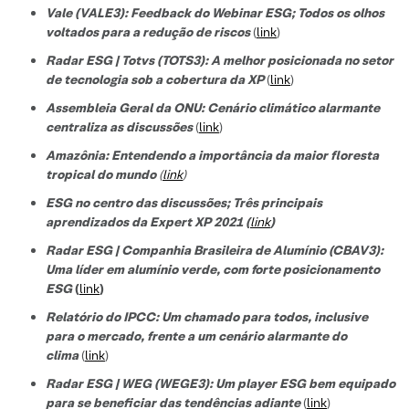
Vale (VALE3): Feedback do Webinar ESG; Todos os olhos
voltados para a redução de riscos
(
link
)
Radar ESG | Totvs (TOTS3): A melhor posicionada no setor
de tecnologi
a sob a cobertura da XP
(
link
)
Assembleia Geral da ONU: Cenário climático alarmante
centraliza as discussões
(
link
)
Amazônia: Entendendo a importância da maior floresta
tropical do mundo
(
link
)
ESG no centro das discussões; Três principais
aprendizados da Expert XP 2021 (
link
)
Radar ESG | Companhia Brasileira de Alumínio (CBAV3):
Uma líder em alumínio verde, com forte posicionamento
ESG
(
link
)
Relatório do IPCC: Um chamado para todos, inclusive
para o mercado, frente a um cenário alarmante do
clima
(
link
)
Radar ESG | WEG (WEGE3): Um player ESG bem equipado
para se beneficiar das tendências adiante
(
link
)