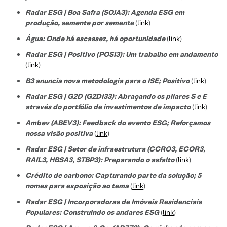
Radar ESG | Boa Safra (SOJA3): Agenda ESG em
produção, semente por semente
(
link
)
Água: Onde há escassez, há oportunidade
(
link
)
Radar ESG | Positivo (POSI3): Um trabalho em andamento
(
link
)
B3 anuncia nova metodologia para o ISE; Positivo
(
link
)
Radar ESG | G2D (G2DI33): Abraçando os pilares S e E
através do portfólio de investimentos de impacto
(
link
)
Ambev (ABEV3): Feedback do evento ESG; Reforçamos
nossa visão positiva
(
link
)
Radar ESG | Setor de infraestrutura (CCRO3, ECOR3,
RAIL3, HBSA3, STBP3): Preparando o asfalto
(
link
)
Crédito de carbono: Capturando parte da solução; 5
nomes para exposição ao tema
(
link
)
Radar ESG | Incorporadoras de Imóveis Residenciais
Populares: Construindo os andares ESG
(
link
)