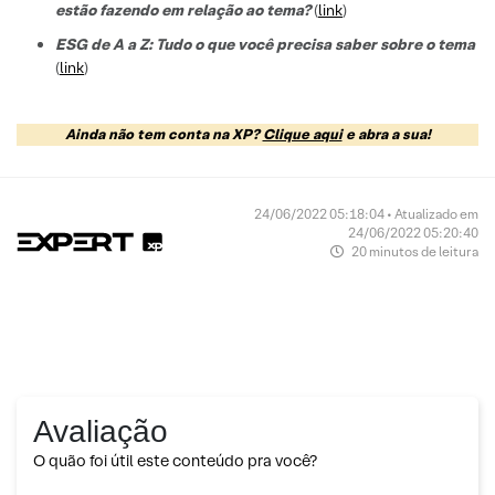
estão fazendo em relação ao tema?
(
link
)
ESG de A a Z: Tudo o que você precisa saber sobre o tema
(
link
)
Ainda não tem conta na XP?
Clique aqui
e abra a sua!
24/06/2022 05:18:04 • Atualizado em
24/06/2022 05:20:40
20 minutos de leitura
Avaliação
O quão foi útil este conteúdo pra você?