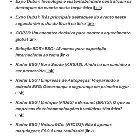
Expo Dubai: Tecnologia e sustentabilidade centralizam os
destaques do evento nesta terça-feira
(
link
)
Expo Dubai: Três principais destaques do evento nesta
segunda-feira, dia do Brasil na feira
(
link
)
COP26: Um encontro decisivo para conter o aquecimento
global
(
link
)
Seleção BDRs ESG​: 15 nomes para exposição
internacional ao tema
(
link
)
Radar ESG | Kora Saúde (KRSA3): Ainda há um caminho a
ser percorrido
(
link
)
Radar ESG | Empresas de Autopeças: Preparando a
estrada ESG; Governança e segurança em primeiro lugar
(
link
)
Radar ESG | Unifique (FIQE3) e Brisanet (BRIT3): O que as
empresas de telecomunicações brasileiras têm feito?
(
link
)
Radar ESG | Natura&Co. (NTCO3): Não é apenas
maquiagem; ESG é uma realidade!
(
link
)