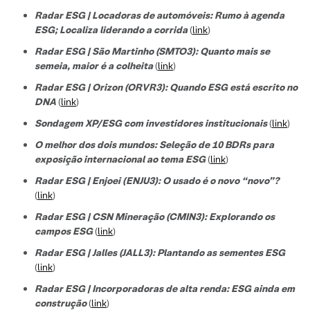
Radar ESG | Locadoras de automóveis: Rumo à agenda
ESG; Localiza liderando a corrida
(
link
)
Radar ESG | São Martinho (SMTO3): Quanto mais se
semeia, maior é a colheita
(
link
)
Radar ESG | Orizon (ORVR3): Quando ESG está escrito no
DNA
(
link
)
Sondagem XP/ESG com investidores institucionais
(
link
)
O melhor dos dois mundos: Seleção de 10 BDRs para
exposição internacional ao tema ESG
(
link
)
Radar ESG | Enjoei (ENJU3): O usado é o novo “novo”?
(
link
)
Radar ESG | CSN Mineração (CMIN3): Explorando os
campos ESG
(
link
)
Radar ESG | Jalles (JALL3): Plantando as sementes ESG
(
link
)
Radar ESG | Incorporadoras de alta renda: ESG ainda em
construção
(
link
)