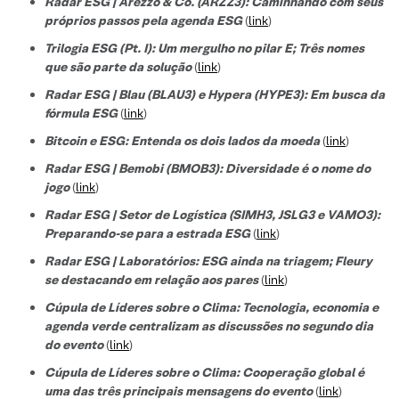
Radar ESG | Arezzo & Co. (ARZZ3): Caminhando com seus
próprios passos pela agenda ESG
(
link
)
Trilogia ESG (Pt. I): Um mergulho no pilar E; Três nomes
que são parte da solução
(
link
)
Radar ESG | Blau (BLAU3) e Hypera (HYPE3): Em busca da
fórmula ESG
(
link
)
Bitcoin e ESG: Entenda os dois lados da moeda
(
link
)
Radar ESG | Bemobi (BMOB3): Diversidade é o nome do
jogo
(
link
)
Radar ESG | Setor de Logística (SIMH3, JSLG3 e VAMO3):
Preparando-se para a estrada ESG
(
link
)
Radar ESG | Laboratórios: ESG ainda na triagem; Fleury
se destacando em relação aos pares
(
link
)
Cúpula de Líderes sobre o Clima: Tecnologia, economia e
agenda verde centralizam as discussões no segundo dia
do evento
(
link
)
Cúpula de Líderes sobre o Clima: Cooperação global é
uma das três principais mensagens do evento
(
link
)