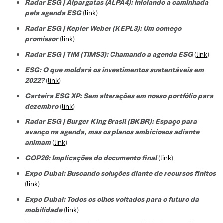
Radar ESG | Alpargatas (ALPA4): Iniciando a caminhada
pela agenda ESG
(
link
)
Radar ESG | Kepler Weber (KEPL3): Um começo
promissor
(
link
)
Radar ESG | TIM (TIMS3): Chamando a agenda ESG
(
link
)
ESG: O que moldará os investimentos sustentáveis em
2022?
(
link
)
Carteira ESG XP: Sem alterações em nosso portfólio para
dezembro
(
link
)
Radar ESG | Burger King Brasil (BKBR): Espaço para
avanço na agenda, mas os planos ambiciosos adiante
animam
(
link
)
COP26: Implicações do documento final
(
link
)
Expo Dubai: Buscando soluções diante de recursos finitos
(
link
)
Expo Dubai: Todos os olhos voltados para o futuro da
mobilidade
(
link
)