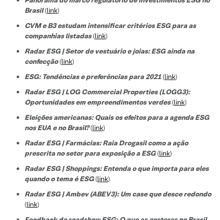
Brasil
(
link
)
CVM e B3 estudam intensificar critérios ESG para as
companhias listadas
(
link
)
Radar ESG | Setor de vestuário e joias: ESG ainda na
confecção
(
link
)
ESG: Tendências e preferências para 2021
(
link
)
Radar ESG | LOG Commercial Properties (LOGG3):
Oportunidades em empreendimentos verdes
(
link
)
Eleições americanas: Quais os efeitos para a agenda ESG
nos EUA e no Brasil?
(
link
)
Radar ESG | Farmácias: Raia Drogasil como a ação
prescrita no setor para exposição a ESG
(
link
)
Radar ESG | Shoppings: Entenda o que importa para eles
quando o tema é ESG
(
link
)
Radar ESG | Ambev (ABEV3): Um case que desce redondo
(
link
)
Feedback do roadshow ESG: O que as gestoras no Brasil