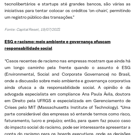
tecnolibertários e startups até grandes bancos, são várias as
iniciativas para tentar colocar os créditos ‘on-chain’, permitindo
um registro público das transações.”
Fonte: Capital Reset, 19/07/202
2
ESG e racismo: meio ambiente e governança ofuscam
responsabilidade social
“Casos recentes de racismo nas empresas mostram que ainda há
um longo caminho pela frente quando o assunto é ESG
(Environmental, Social and Corporate Governance) no Brasil,
onde a discussão sobre meio ambiente e governança corporativa
ainda ofusca a da responsabilidade social. A opinião é da
advogada especialista em compliance Ana Paula Ávila, doutora
em Direito pela UFRGS e especializada em Gerenciamento de
Crises pelo MIT (Massachusetts Institute of Technology). “Uma
parte considerável das empresas só entende termos como risco,
faturamento, lucro e prejuízo; então, para quem faz pouco caso
do impacto social do racismo, pode ser interessante apresentar a
conta do racismo para os boards executivos, onde as decisões