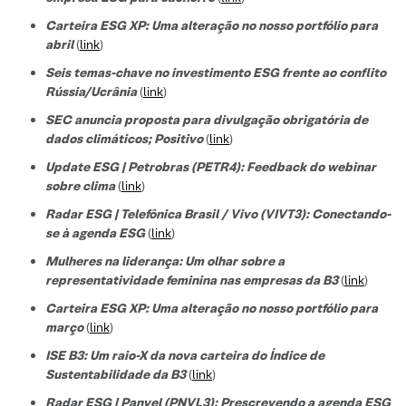
Carteira ESG XP: Uma alteração no nosso portfólio para
abril
(
link
)
Seis temas-chave no investimento ESG frente ao conflito
Rússia/Ucrânia
(
link
)
SEC anuncia proposta para divulgação obrigatória de
dados climáticos; Positivo
(
link
)
Update ESG | Petrobras (PETR4): Feedback do webinar
sobre clima
(
link
)
Radar ESG | Telefônica Brasil / Vivo (VIVT3): Conectando-
se à agenda ESG
(
link
)
Mulheres na liderança: Um olhar sobre a
representatividade feminina nas empresas da B3
(
link
)
Carteira ESG XP: Uma alteração no nosso portfólio para
março
(
link
)
ISE B3: Um raio-X da nova carteira do Índice de
Sustentabilidade da B3
(
link
)
Radar ESG | Panvel (PNVL3): Prescrevendo a agenda ESG