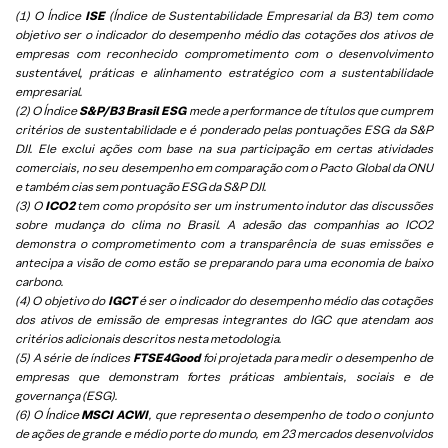
(1) O Índice
ISE
(Índice de Sustentabilidade Empresarial da B3) tem como
objetivo ser o indicador do desempenho médio das cotações dos ativos de
empresas com reconhecido comprometimento com o desenvolvimento
sustentável, práticas e alinhamento estratégico com a sustentabilidade
empresarial.
(2) O Índice
S&P/B3 Brasil ESG
mede a performance de títulos que cumprem
critérios de sustentabilidade e é ponderado pelas pontuações ESG da S&P
DJI. Ele exclui ações com base na sua participação em certas atividades
comerciais, no seu desempenho em comparação com o Pacto Global da ONU
e também cias sem pontuação ESG da S&P DJI.
(3) O
ICO2
tem como propósito ser um instrumento indutor das discussões
sobre mudança do clima no Brasil. A adesão das companhias ao ICO2
demonstra o comprometimento com a transparência de suas emissões e
antecipa a visão de como estão se preparando para uma economia de baixo
carbono.
(4) O objetivo do
IGCT
é ser o indicador do desempenho médio das cotações
dos ativos de emissão de empresas integrantes do IGC que atendam aos
critérios adicionais descritos nesta metodologia.
(5)
A série de índices
FTSE4Good
foi projetada para medir o desempenho de
empresas que demonstram fortes práticas ambientais, sociais e de
governança (ESG).
(6)
O Índice
MSCI ACWI
, que representa o desempenho de todo o conjunto
de ações de grande e médio porte do mundo, em 23 mercados desenvolvidos