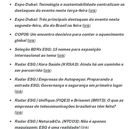
Expo Dubai: Tecnologia e sustentabilidade centralizam os
destaques do evento nesta terça-feira
(
link
)
Expo Dubai: Três principais destaques do evento nesta
segunda-feira, dia do Brasil na feira
(
link
)
COP26: Um encontro decisivo para conter o aquecimento
global
(
link
)
Seleção BDRs ESG​: 15 nomes para exposição
internacional ao tema
(
link
)
Radar ESG | Kora Saúde (KRSA3): Ainda há um caminho a
ser percorrido
(
link
)
Radar ESG | Empresas de Autopeças: Preparando a
estrada ESG; Governança e segurança em primeiro lugar
(
link
)
Radar ESG | Unifique (FIQE3) e Brisanet (BRIT3): O que as
empresas de telecomunicações brasileiras têm feito?
(
link
)
Radar ESG | Natura&Co. (NTCO3): Não é apenas
maquiagem; ESG é uma realidade!
(
link
)