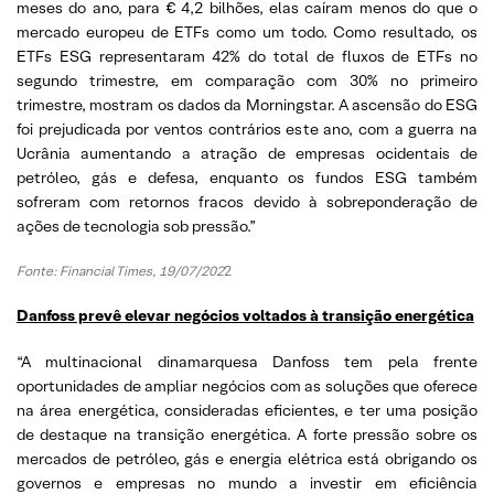
meses do ano, para € 4,2 bilhões, elas caíram menos do que o
mercado europeu de ETFs como um todo. Como resultado, os
ETFs ESG representaram 42% do total de fluxos de ETFs no
segundo trimestre, em comparação com 30% no primeiro
trimestre, mostram os dados da Morningstar. A ascensão do ESG
foi prejudicada por ventos contrários este ano, com a guerra na
Ucrânia aumentando a atração de empresas ocidentais de
petróleo, gás e defesa, enquanto os fundos ESG também
sofreram com retornos fracos devido à sobreponderação de
ações de tecnologia sob pressão.”
Fonte: Financial Times, 19/07/202
2
Danfoss prevê elevar negócios voltados à transição energética
“A multinacional dinamarquesa Danfoss tem pela frente
oportunidades de ampliar negócios com as soluções que oferece
na área energética, consideradas eficientes, e ter uma posição
de destaque na transição energética. A forte pressão sobre os
mercados de petróleo, gás e energia elétrica está obrigando os
governos e empresas no mundo a investir em eficiência