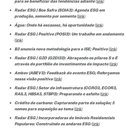
para se beneficiar das tendências adiante
(
link
)
Radar ESG | Boa Safra (SOJA3): Agenda ESG em
produção, semente por semente
(
link
)
Água: Onde há escassez, há oportunidade
(
link
)
Radar ESG | Positivo (POSI3): Um trabalho em andamento
(
link
)
B3 anuncia nova metodologia para o ISE; Positivo
(
link
)
Radar ESG | G2D (G2DI33): Abraçando os pilares S e E
através do portfólio de investimentos de impacto
(
link
)
Ambev (ABEV3): Feedback do evento ESG; Reforçamos
nossa visão positiva
(
link
)
Radar ESG | Setor de infraestrutura (CCRO3, ECOR3,
RAIL3, HBSA3, STBP3): Preparando o asfalto
(
link
)
Crédito de carbono: Capturando parte da solução; 5
nomes para exposição ao tema
(
link
)
Radar ESG | Incorporadoras de Imóveis Residenciais
Populares: Construindo os andares ESG
(
link
)