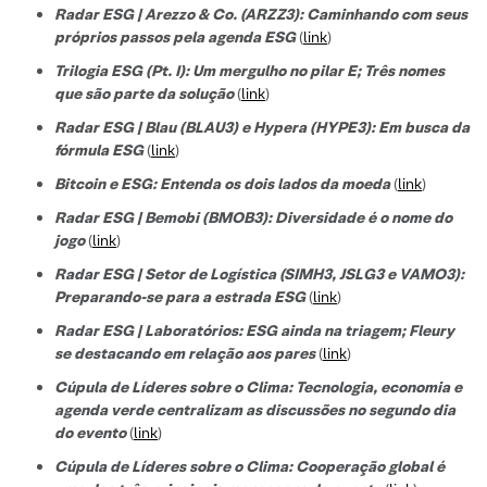
Radar ESG | Arezzo & Co. (ARZZ3): Caminhando com seus
próprios passos pela agenda ESG
(
link
)
Trilogia ESG (Pt. I): Um mergulho no pilar E; Três nomes
que são parte da solução
(
link
)
Radar ESG | Blau (BLAU3) e Hypera (HYPE3): Em busca da
fórmula ESG
(
link
)
Bitcoin e ESG: Entenda os dois lados da moeda
(
link
)
Radar ESG | Bemobi (BMOB3): Diversidade é o nome do
jogo
(
link
)
Radar ESG | Setor de Logística (SIMH3, JSLG3 e VAMO3):
Preparando-se para a estrada ESG
(
link
)
Radar ESG | Laboratórios: ESG ainda na triagem; Fleury
se destacando em relação aos pares
(
link
)
Cúpula de Líderes sobre o Clima: Tecnologia, economia e
agenda verde centralizam as discussões no segundo dia
do evento
(
link
)
Cúpula de Líderes sobre o Clima: Cooperação global é