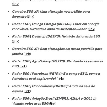
(
link
)
Carteira ESG XP: Uma alteração no portfólio para
fevereiro
(
link
)
Radar ESG | Omega Energia (MEGA3): Líder em energia
renovável, surfando a onda da sustentabilidade
(
link
)
Radar ESG
|
Desktop (DESK3): No
início da jornada ESG
(
link
)
Carteira ESG XP: Sem alterações em nosso portfólio para
janeiro
(
link
)
Radar ESG | AgroGalaxy (AGXY3): Plantando as sementes
ESG
(
link
)
Radar ESG | Petrobras (PETR4): E o campo ESG, como a
Petrobras está explorando?
(
link
)
Radar ESG | Oncoclínicas (ONCO3): Ainda na sala de
espera
(
link
)
Radar ESG | Aviação Brasil (EMBR3, AZUL4 e GOLL4):
Voando pelos ares ESG
(
link
)