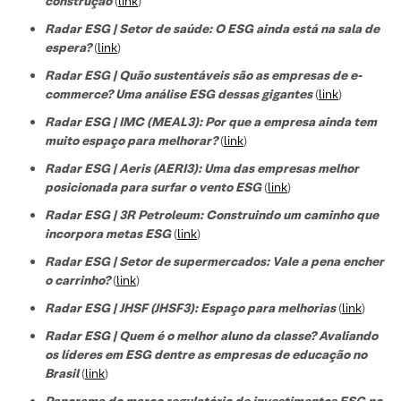
construção
(
link
)
Radar ESG | Setor de saúde: O ESG ainda está na sala de
espera?
(
link
)
Radar ESG | Quão sustentáveis são as empresas de e-
commerce? Uma análise ESG dessas gigantes
(
link
)
Radar ESG | IMC (MEAL3): Por que a empresa ainda tem
muito espaço para melhorar?
(
link
)
Radar ESG | Aeris (AERI3): Uma das empresas melhor
posicionada para surfar o vento ESG
(
link
)
Radar ESG | 3R Petroleum: Construindo um caminho que
incorpora metas ESG
(
link
)
Radar ESG | Setor de supermercados: Vale a pena encher
o carrinho?
(
link
)
Radar ESG | JHSF (JHSF3): Espaço para melhorias
(
link
)
Radar ESG | Quem é o melhor aluno da classe? Avaliando
os líderes em ESG dentre as empresas de educação no
Brasil
(
link
)
Panorama do marco regulatório de investimentos ESG no