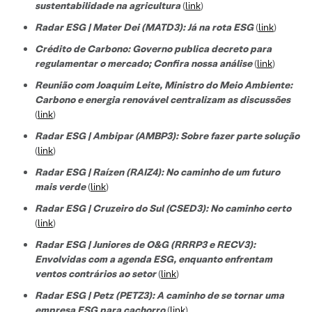
sustentabilidade na agricultura
(
link
)
Radar ESG | Mater Dei (MATD3): Já na rota ESG
(
link
)
Crédito de Carbono: Governo publica decreto para
regulamentar o mercado; Confira nossa análise
(
link
)
Reunião com Joaquim Leite, Ministro do Meio Ambiente:
Carbono e energia renovável centralizam as discussões
(
link
)
Radar ESG | Ambipar (AMBP3): Sobre fazer parte solução
(
link
)
Radar ESG | Raízen (RAIZ4): No caminho de um futuro
mais verde
(
link
)
Radar ESG | Cruzeiro do Sul (CSED3): No caminho certo
(
link
)
Radar ESG | Juniores de O&G (RRRP3 e RECV3):
Envolvidas com a agenda ESG, enquanto enfrentam
ventos contrários ao setor
(
link
)
Radar ESG | Petz (PETZ3): A caminho de se tornar uma
empresa ESG para cachorro
(
link
)