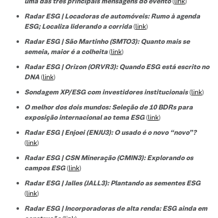
uma das três principais mensagens do evento
(
link
)
Radar ESG | Locadoras de automóveis: Rumo à agenda
ESG; Localiza liderando a corrida
(
link
)
Radar ESG | São Martinho (SMTO3): Quanto mais se
semeia, maior é a colheita
(
link
)
Radar ESG | Orizon (ORVR3): Quando ESG está escrito no
DNA
(
link
)
Sondagem XP/ESG com investidores institucionais
(
link
)
O melhor dos dois mundos: Seleção de 10 BDRs para
exposição internacional ao tema ESG
(
link
)
Radar ESG | Enjoei (ENJU3): O usado é o novo “novo”?
(
link
)
Radar ESG | CSN Mineração (CMIN3): Explorando os
campos ESG
(
link
)
Radar ESG | Jalles (JALL3): Plantando as sementes ESG
(
link
)
Radar ESG | Incorporadoras de alta renda: ESG ainda em