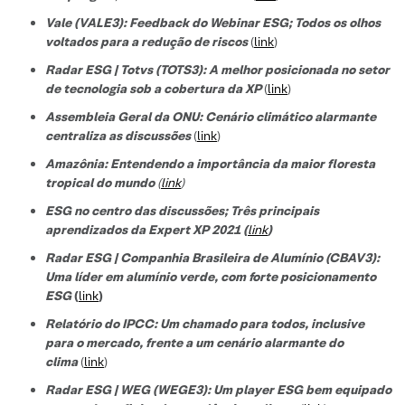
Vale (VALE3): Feedback do Webinar ESG; Todos os olhos
voltados para a redução de riscos
(
link
)
Radar ESG | Totvs (TOTS3): A melhor posicionada no setor
de tecnologi
a sob a cobertura da XP
(
link
)
Assembleia Geral da ONU: Cenário climático alarmante
centraliza as discussões
(
link
)
Amazônia: Entendendo a importância da maior floresta
tropical do mundo
(
link
)
ESG no centro das discussões; Três principais
aprendizados da Expert XP 2021 (
link
)
Radar ESG | Companhia Brasileira de Alumínio (CBAV3):
Uma líder em alumínio verde, com forte posicionamento
ESG
(
link
)
Relatório do IPCC: Um chamado para todos, inclusive
para o mercado, frente a um cenário alarmante do
clima
(
link
)
Radar ESG | WEG (WEGE3): Um player ESG bem equipado