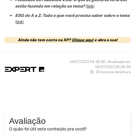
estão fazendo em relação ao tema?
(
link
)
ESG de A a Z: Tudo o que você precisa saber sobre o tema
(
link
)
Ainda não tem conta na XP?
Clique aqui
e abra a sua!
19/07/2022 04:18:30 • Atualizado em
19/07/2022 05:06:34
20 minutos de leitura
Avaliação
O quão foi útil este conteúdo pra você?