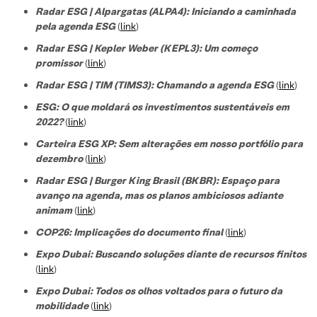
Radar ESG | Alpargatas (ALPA4): Iniciando a caminhada
pela agenda ESG
(
link
)
Radar ESG | Kepler Weber (KEPL3): Um começo
promissor
(
link
)
Radar ESG | TIM (TIMS3): Chamando a agenda ESG
(
link
)
ESG: O que moldará os investimentos sustentáveis em
2022?
(
link
)
Carteira ESG XP: Sem alterações em nosso portfólio para
dezembro
(
link
)
Radar ESG | Burger King Brasil (BKBR): Espaço para
avanço na agenda, mas os planos ambiciosos adiante
animam
(
link
)
COP26: Implicações do documento final
(
link
)
Expo Dubai: Buscando soluções diante de recursos finitos
(
link
)
Expo Dubai: Todos os olhos voltados para o futuro da
mobilidade
(
link
)