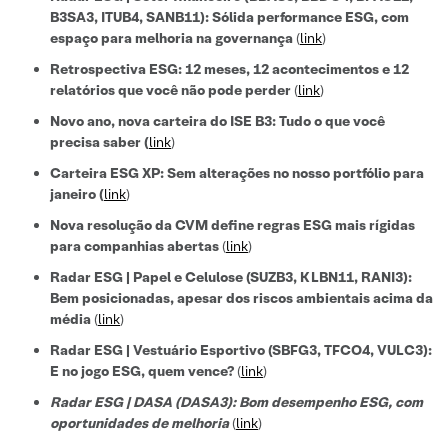
B3SA3, ITUB4, SANB11): Sólida performance ESG, com
espaço para melhoria na governança
(
link
)
Retrospectiva ESG: 12 meses, 12 acontecimentos e 12
relatórios que você não pode perder
(
link
)
Novo ano, nova carteira do ISE B3: Tudo o que você
precisa saber
(
link
)
Carteira ESG XP: Sem alterações no nosso portfólio para
janeiro (
link
)
Nova resolução da CVM define regras ESG mais rígidas
para companhias abertas
(
link
)
Radar ESG | Papel e Celulose (SUZB3, KLBN11, RANI3):
Bem posicionadas, apesar dos riscos ambientais acima da
média
(
link
)
Radar ESG | Vestuário Esportivo (SBFG3, TFCO4, VULC3):
E no jogo ESG, quem vence?
(
link
)
Radar ESG | DASA (DASA3): Bom desempenho ESG, com
oportunidades de melhoria
(
link
)