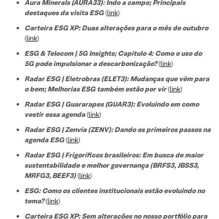
Aura Minerals (AURA33): Indo a campo; Principais
destaques da visita ESG
(
link
)
Carteira ESG XP: Duas alterações para o mês de outubro
(
link
)
ESG & Telecom | 5G Insights; Capítulo 4: Como o uso do
5G pode impulsionar a descarbonização?
(
link
)
Radar ESG | Eletrobras (ELET3): Mudanças que vêm para
o bem; Melhorias ESG também estão por vir
(
link
)
Radar ESG | Guararapes (GUAR3): Evoluindo em como
vestir essa agenda
(
link
)
Radar ESG | Zenvia (ZENV): Dando os primeiros passos na
agenda ESG
(
link
)
Radar ESG | Frigoríficos brasileiros: Em busca de maior
sustentabilidade e melhor governança (BRFS3, JBSS3,
MRFG3, BEEF3)
(
link
)
ESG: Como os clientes institucionais estão evoluindo no
tema?
(
link
)
Carteira ESG XP: Sem alterações no nosso portfólio para