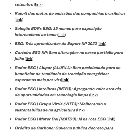
setembro
(
link
)
Raio-X das metas de emissões das companhias brasileiras
(
link
)
Seleção BDRs ESG​: 15 nomes para exposição
internacional ao tema
(
link
)
ESG: Três aprendizados da Expert XP 2022
(
link
)
Carteira ESG XP: Sem alterações no nosso portfólio para
julho
(
link
)
Radar ESG | Alupar (ALUP11): Bem posicionada para se
beneficiar da tendência da transição energética;
esperamos mais por vir
(
link
)
Radar ESG | Intelbras (INTB3):
Agregando valor através
de oportunidades em tecnologia limpa
(
link
)
Radar ESG |
Grupo Vittia (VITT3):
Melhorando a
sustentabilidade na agricultura
(
link
)
Radar ESG | Mater Dei (MATD3): Já na rota ESG
(
link
)
Crédito de Carbono: Governo publica decreto para