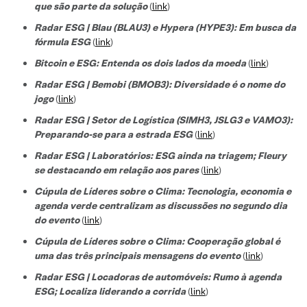
que são parte da solução
(
link
)
Radar ESG | Blau (BLAU3) e Hypera (HYPE3): Em busca da
fórmula ESG
(
link
)
Bitcoin e ESG: Entenda os dois lados da moeda
(
link
)
Radar ESG | Bemobi (BMOB3): Diversidade é o nome do
jogo
(
link
)
Radar ESG | Setor de Logística (SIMH3, JSLG3 e VAMO3):
Preparando-se para a estrada ESG
(
link
)
Radar ESG | Laboratórios: ESG ainda na triagem; Fleury
se destacando em relação aos pares
(
link
)
Cúpula de Líderes sobre o Clima: Tecnologia, economia e
agenda verde centralizam as discussões no segundo dia
do evento
(
link
)
Cúpula de Líderes sobre o Clima: Cooperação global é
uma das três principais mensagens do evento
(
link
)
Radar ESG | Locadoras de automóveis: Rumo à agenda
ESG; Localiza liderando a corrida
(
link
)