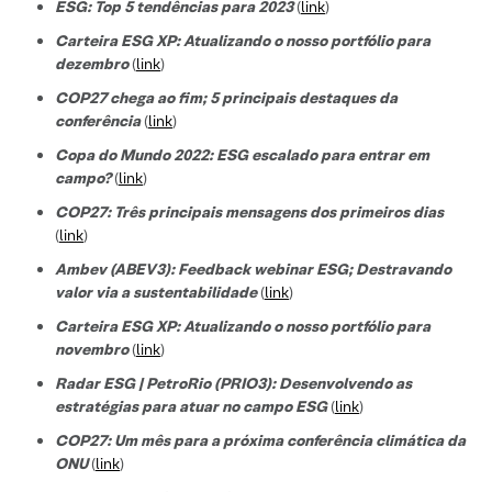
ESG: Top 5 tendências para 2023
(
link
)
Carteira ESG XP: Atualizando o nosso portfólio para
dezembro
(
link
)
COP27 chega ao fim; 5 principais destaques da
conferência
(
link
)
Copa do Mundo 2022: ESG escalado para entrar em
campo?
(
link
)
COP27: Três principais mensagens dos primeiros dias
(
link
)
Ambev (ABEV3): Feedback webinar ESG; Destravando
valor via a sustentabilidade
(
link
)
Carteira ESG XP: Atualizando o nosso portfólio para
novembro
(
link
)
Radar ESG | PetroRio (PRIO3): Desenvolvendo as
estratégias para atuar no campo ESG
(
link
)
COP27: Um mês para a próxima conferência climática da
ONU
(
link
)