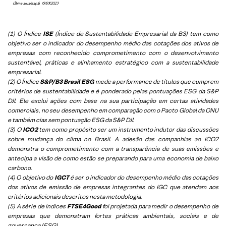
(1) O Índice
ISE
(Índice de Sustentabilidade Empresarial da B3) tem como
objetivo ser o indicador do desempenho médio das cotações dos ativos de
empresas com reconhecido comprometimento com o desenvolvimento
sustentável, práticas e alinhamento estratégico com a sustentabilidade
empresarial.
(2) O Índice
S&P/B3 Brasil ESG
mede a performance de títulos que cumprem
critérios de sustentabilidade e é ponderado pelas pontuações ESG da S&P
DJI. Ele exclui ações com base na sua participação em certas atividades
comerciais, no seu desempenho em comparação com o Pacto Global da ONU
e também cias sem pontuação ESG da S&P DJI.
(3) O
ICO2
tem como propósito ser um instrumento indutor das discussões
sobre mudança do clima no Brasil. A adesão das companhias ao ICO2
demonstra o comprometimento com a transparência de suas emissões e
antecipa a visão de como estão se preparando para uma economia de baixo
carbono.
(4) O objetivo do
IGCT
é ser o indicador do desempenho médio das cotações
dos ativos de emissão de empresas integrantes do IGC que atendam aos
critérios adicionais descritos nesta metodologia.
(5)
A série de índices
FTSE4Good
foi projetada para medir o desempenho de
empresas que demonstram fortes práticas ambientais, sociais e de
governança (ESG).