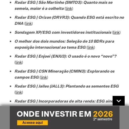
Radar ESG | São Martinho (SMTO3): Quanto mais se
semeia, maior é a colheita
(
link
)
Radar ESG | Orizon (ORVR3): Quando ESG está escrito no
DNA
(
link
)
Sondagem XP/ESG com investidores institucionais
(
link
)
O melhor dos dois mundos: Seleção de 10 BDRs para
exposição internacional ao tema ESG
(
link
)
Radar ESG | Enjoei (ENJU3): O usado é o novo “novo”?
(
link
)
Radar ESG | CSN Mineração (CMIN3): Explorando os
campos ESG
(
link
)
Radar ESG | Jalles (JALL3): Plantando as sementes ESG
(
link
)
Radar ESG | Incorporadoras de alta renda: ESG ainda em
construção
(
link
)
Radar ESG | Setor de saúde: O ESG ainda está na sala de
espera?
(
link
)