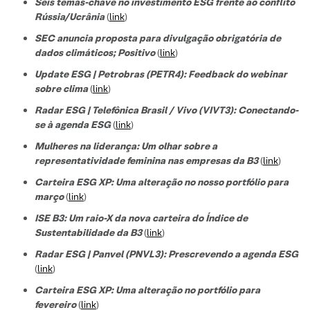
Seis temas-chave no investimento ESG frente ao conflito
Rússia/Ucrânia
(
link
)
SEC anuncia proposta para divulgação obrigatória de
dados climáticos; Positivo
(
link
)
Update ESG | Petrobras (PETR4): Feedback do webinar
sobre clima
(
link
)
Radar ESG | Telefônica Brasil / Vivo (VIVT3): Conectando-
se à agenda ESG
(
link
)
Mulheres na liderança: Um olhar sobre a
representatividade feminina nas empresas da B3
(
link
)
Carteira ESG XP: Uma alteração no nosso portfólio para
março
(
link
)
ISE B3: Um raio-X da nova carteira do Índice de
Sustentabilidade da B3
(
link
)
Radar ESG | Panvel (PNVL3): Prescrevendo a agenda ESG
(
link
)
Carteira ESG XP: Uma alteração no portfólio para
fevereiro
(
link
)