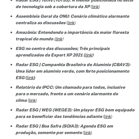
de tecnologi
a sob a cobertura da XP
(
link
)
Assembleia Geral da ONU: Cenário climático alarmante
centraliza as discussões
(
link
)
Amazônia: Entendendo a importância da maior floresta
tropical do mundo
(
link
)
ESG no centro das discussões; Três principais
aprendizados da Expert XP 2021 (
link
)
Radar ESG | Companhia Brasileira de Alumínio (CBAV3):
Uma líder em alumínio verde, com forte posicionamento
ESG
(
link
)
Relatório do IPCC: Um chamado para todos, inclusive
para o mercado, frente a um cenário alarmante do
clima
(
link
)
Radar ESG | WEG (WEGE3): Um player ESG bem equipado
para se beneficiar das tendências adiante
(
link
)
Radar ESG | Boa Safra (SOJA3): Agenda ESG em
produção, semente por semente
(
link
)