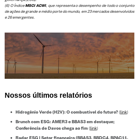
(6)
O Índice
MSCI ACWI
, que representa o desempenho de todo o conjunto
de ações de grande e médio porte do mundo, em 23 mercados desenvolvidos
e 26 emergentes.
Nossos últimos relatórios
Hidrogênio Verde (H2V): O combustível do futuro?
(
link
)
Brunch com ESG: AMER3 e BBAS3 em destaque;
Conferência de Davos chega ao fim
(
link
)
Radar ESG | Setor financeiro (BBAS3, BBDC4, BPAC11,