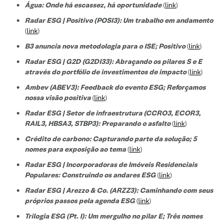
Água: Onde há escassez, há oportunidade
(
link
)
Radar ESG | Positivo (POSI3): Um trabalho em andamento
(
link
)
B3 anuncia nova metodologia para o ISE; Positivo
(
link
)
Radar ESG | G2D (G2DI33): Abraçando os pilares S e E
através do portfólio de investimentos de impacto
(
link
)
Ambev (ABEV3): Feedback do evento ESG; Reforçamos
nossa visão positiva
(
link
)
Radar ESG | Setor de infraestrutura (CCRO3, ECOR3,
RAIL3, HBSA3, STBP3): Preparando o asfalto
(
link
)
Crédito de carbono: Capturando parte da solução; 5
nomes para exposição ao tema
(
link
)
Radar ESG | Incorporadoras de Imóveis Residenciais
Populares: Construindo os andares ESG
(
link
)
Radar ESG | Arezzo & Co. (ARZZ3): Caminhando com seus
próprios passos pela agenda ESG
(
link
)
Trilogia ESG (Pt. I): Um mergulho no pilar E; Três nomes