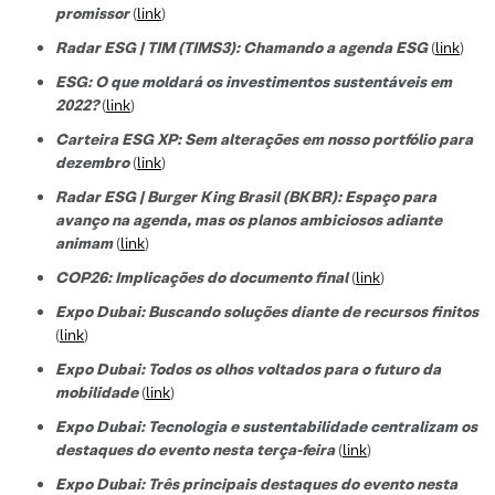
promissor
(
link
)
Radar ESG | TIM (TIMS3): Chamando a agenda ESG
(
link
)
ESG: O que moldará os investimentos sustentáveis em
2022?
(
link
)
Carteira ESG XP: Sem alterações em nosso portfólio para
dezembro
(
link
)
Radar ESG | Burger King Brasil (BKBR): Espaço para
avanço na agenda, mas os planos ambiciosos adiante
animam
(
link
)
COP26: Implicações do documento final
(
link
)
Expo Dubai: Buscando soluções diante de recursos finitos
(
link
)
Expo Dubai: Todos os olhos voltados para o futuro da
mobilidade
(
link
)
Expo Dubai: Tecnologia e sustentabilidade centralizam os
destaques do evento nesta terça-feira
(
link
)
Expo Dubai: Três principais destaques do evento nesta