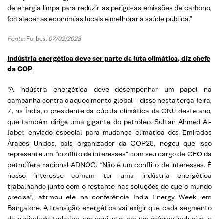
de energia limpa para reduzir as perigosas emissões de carbono,
fortalecer as economias locais e melhorar a saúde pública.”
Fonte:
Forbes,
07/02/2023
Indústria energética deve ser parte da luta climática, diz chefe
da COP
“A indústria energética deve desempenhar um papel na
campanha contra o aquecimento global – disse nesta terça-feira,
7, na Índia, o presidente da cúpula climática da ONU deste ano,
que também dirige uma gigante do petróleo. Sultan Ahmed Al-
Jaber, enviado especial para mudança climática dos Emirados
Árabes Unidos, país organizador da COP28, negou que isso
represente um “conflito de interesses” com seu cargo de CEO da
petrolífera nacional ADNOC. “Não é um conflito de interesses. É
nosso interesse comum ter uma indústria energética
trabalhando junto com o restante nas soluções de que o mundo
precisa”, afirmou ele na conferência India Energy Week, em
Bangalore. A transição energética vai exigir que cada segmento
da sociedade trabalhe, em conjunto, em um esforço inclusivo, e