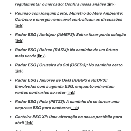
regulamentar o mercado; Confira nossa análise
(
link
)
Reunião com Joaquim Leite, Ministro do Meio Ambiente:
Carbono e energia renovável centralizam as discussões
(
link
)
Radar ESG | Ambipar (AMBP3): Sobre fazer parte solução
(
link
)
Radar ESG | Raízen (RAIZ4): No caminho de um futuro
mais verde
(
link
)
Radar ESG | Cruzeiro do Sul (CSED3): No caminho certo
(
link
)
Radar ESG | Juniores de O&G (RRRP3 e RECV3):
Envolvidas com a agenda ESG, enquanto enfrentam
ventos contrários ao setor
(
link
)
Radar ESG | Petz (PETZ3): A caminho de se tornar uma
empresa ESG para cachorro
(
link
)
Carteira ESG XP: Uma alteração no nosso portfólio para
abril
(
link
)