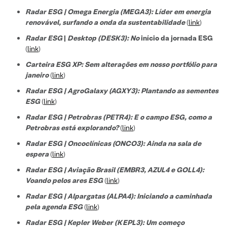
Radar ESG | Omega Energia (MEGA3): Líder em energia
renovável, surfando a onda da sustentabilidade
(
link
)
Radar ESG
|
Desktop (DESK3): No
início da jornada ESG
(
link
)
Carteira ESG XP: Sem alterações em nosso portfólio para
janeiro
(
link
)
Radar ESG | AgroGalaxy (AGXY3): Plantando as sementes
ESG
(
link
)
Radar ESG | Petrobras (PETR4): E o campo ESG, como a
Petrobras está explorando?
(
link
)
Radar ESG | Oncoclínicas (ONCO3): Ainda na sala de
espera
(
link
)
Radar ESG | Aviação Brasil (EMBR3, AZUL4 e GOLL4):
Voando pelos ares ESG
(
link
)
Radar ESG | Alpargatas (ALPA4): Iniciando a caminhada
pela agenda ESG
(
link
)
Radar ESG | Kepler Weber (KEPL3): Um começo