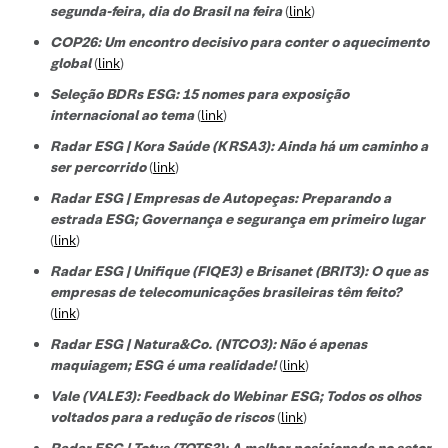
segunda-feira, dia do Brasil na feira
(
link
)
COP26: Um encontro decisivo para conter o aquecimento
global
(
link
)
Seleção BDRs ESG​: 15 nomes para exposição
internacional ao tema
(
link
)
Radar ESG | Kora Saúde (KRSA3): Ainda há um caminho a
ser percorrido
(
link
)
Radar ESG | Empresas de Autopeças: Preparando a
estrada ESG; Governança e segurança em primeiro lugar
(
link
)
Radar ESG | Unifique (FIQE3) e Brisanet (BRIT3): O que as
empresas de telecomunicações brasileiras têm feito?
(
link
)
Radar ESG | Natura&Co. (NTCO3): Não é apenas
maquiagem; ESG é uma realidade!
(
link
)
Vale (VALE3): Feedback do Webinar ESG; Todos os olhos
voltados para a redução de riscos
(
link
)
Radar ESG | Totvs (TOTS3): A melhor posicionada no setor