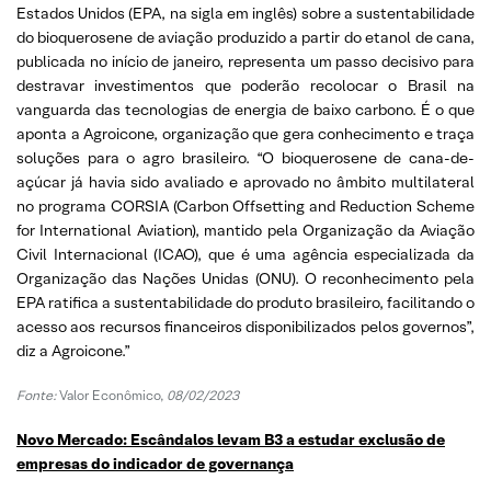
Estados Unidos (EPA, na sigla em inglês) sobre a sustentabilidade
do bioquerosene de aviação produzido a partir do etanol de cana,
publicada no início de janeiro, representa um passo decisivo para
destravar investimentos que poderão recolocar o Brasil na
vanguarda das tecnologias de energia de baixo carbono. É o que
aponta a Agroicone, organização que gera conhecimento e traça
soluções para o agro brasileiro. “O bioquerosene de cana-de-
açúcar já havia sido avaliado e aprovado no âmbito multilateral
no programa CORSIA (Carbon Offsetting and Reduction Scheme
for International Aviation), mantido pela Organização da Aviação
Civil Internacional (ICAO), que é uma agência especializada da
Organização das Nações Unidas (ONU). O reconhecimento pela
EPA ratifica a sustentabilidade do produto brasileiro, facilitando o
acesso aos recursos financeiros disponibilizados pelos governos”,
diz a Agroicone.”
Fonte:
Valor Econômico,
08/02/2023
Novo Mercado: Escândalos levam B3 a estudar exclusão de
empresas do indicador de governança