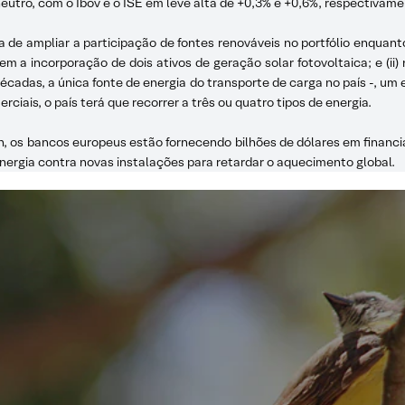
neutro, com o Ibov e o ISE em leve alta de +0,3% e +0,6%, respectivame
sca de ampliar a participação de fontes renováveis no portfólio enquan
em a incorporação de dois ativos de geração solar fotovoltaica; e (ii
 décadas, a única fonte de energia do transporte de carga no país -, um
iais, o país terá que recorrer a três ou quatro tipos de energia.
on, os bancos europeus estão fornecendo bilhões de dólares em financ
nergia contra novas instalações para retardar o aquecimento global.