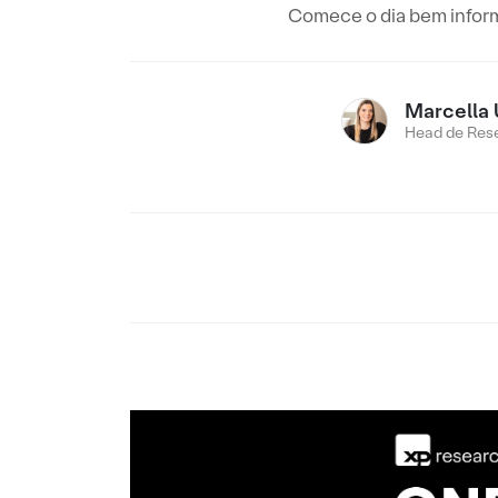
Comece o dia bem inform
Marcella 
Head de Res