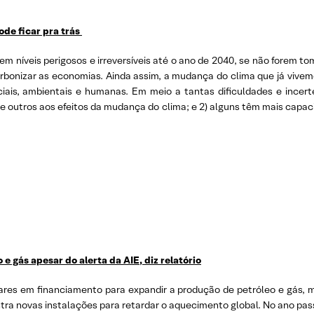
ode ficar pra trás
 em níveis perigosos e irreversíveis até o ano de 2040, se não forem t
rbonizar as economias. Ainda assim, a mudança do clima que já vivem
iais, ambientais e humanas. Em meio a tantas dificuldades e incer
ue outros aos efeitos da mudança do clima; e 2) alguns têm mais capac
 gás apesar do alerta da AIE, diz relatório
res em financiamento para expandir a produção de petróleo e gás, m
tra novas instalações para retardar o aquecimento global. No ano pas