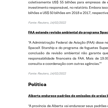
coletivamente US$ 55 bilhões para empresas de en
investimento responsável, no relatório. Embora i
bilhões e US$ 50 bilhões em 2018 e 2017, respectiv
Fonte: Reuters, 14/02/2022
FAA estende revisão ambiental do programa Spac
“A Administração Federal de Aviação (FAA) disse 
SpaceX Starship e do programa de foguetes Super 
conclusão da revisão ambiental não garante que
responsabilidade financeira da FAA. Mais de 19.0
consulta e coordenação com outras agências.””
Fonte: Reuters, 14/02/2022
Política
Alberta endurece padrões de emissões de areia
“A província de Alberta vai endurecer seus padrõe