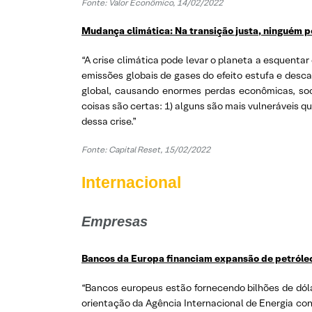
Fonte: Valor Econômico, 14/02/2022
Mudança climática: Na transição justa, ninguém p
“A crise climática pode levar o planeta a esquentar
emissões globais de gases do efeito estufa e desca
global, causando enormes perdas econômicas, soc
coisas são certas: 1) alguns são mais vulneráveis q
dessa crise.”
Fonte: Capital Reset, 15/02/2022
Internacional
Empresas
Bancos da Europa financiam expansão de petróleo e
“Bancos europeus estão fornecendo bilhões de dóla
orientação da Agência Internacional de Energia con