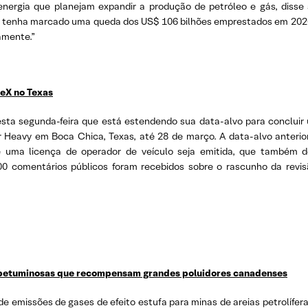
ergia que planejam expandir a produção de petróleo e gás, disse 
sso tenha marcado uma queda dos US$ 106 bilhões emprestados em 2020
amente.”
eX no Texas
nesta segunda-feira que está estendendo sua data-alvo para conclui
Heavy em Boca Chica, Texas, até 28 de março. A data-alvo anterior
 uma licença de operador de veículo seja emitida, que também de
00 comentários públicos foram recebidos sobre o rascunho da revi
s betuminosas que recompensam grandes poluidores canadenses
s de emissões de gases de efeito estufa para minas de areias petrolí