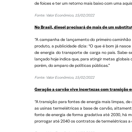
de foices e ter um retorno mais baixo com uma aquisiç
Fonte: Valor Econômico, 15/02/2022
No Brasil, diesel precisará de mais de um substit
“A campanha de lançamento do primeiro caminhão fa
produto, a publicidade dizia: “O que é bom já nasce 
de energia do transporte de carga no país. Sabe-s
lançado hoje indica que, para atingir metas globais
porém, do amparo de políticas públicas.”
Fonte: Valor Econômico, 15/02/2022
Geração a carvão vive incertezas com transição e
“A transição para fontes de energia mais limpas, d
as usinas termelétricas a base de carvão, altamen
fonte de energia de forma gradativa até 2030, há m
prorrogar até 2040 os contratos de termelétricas a 