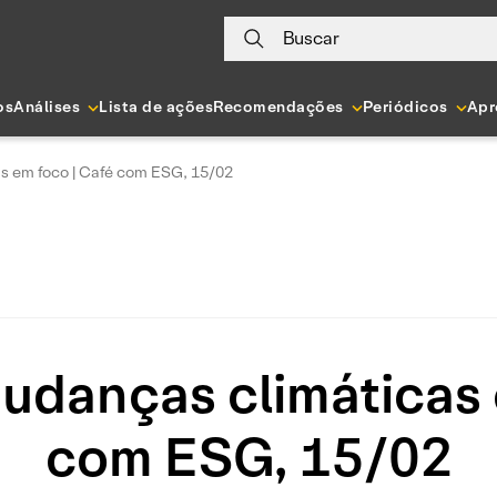
Buscar
os
Análises
Lista de ações
Recomendações
Periódicos
Apr
 em foco | Café com ESG, 15/02
danças climáticas 
com ESG, 15/02