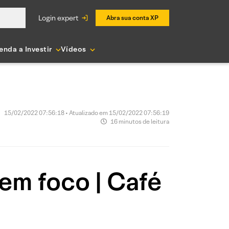
login expert
Abra sua conta XP
enda a Investir
Vídeos
15/02/2022 07:56:18 • Atualizado em 15/02/2022 07:56:19
16 minutos de leitura
em foco | Café