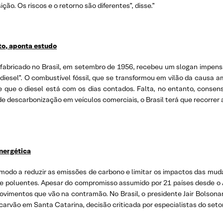
ão. Os riscos e o retorno são diferentes”, disse.”
uto, aponta estudo
bricado no Brasil, em setembro de 1956, recebeu um slogan impensável
diesel”. O combustível fóssil, que se transformou em vilão da causa am
e que o diesel está com os dias contados. Falta, no entanto, conse
 de descarbonização em veículos comerciais, o Brasil terá que recorrer 
nergética
e modo a reduzir as emissões de carbono e limitar os impactos das mu
te poluentes. Apesar do compromisso assumido por 21 países desde o A
ovimentos que vão na contramão. No Brasil, o presidente Jair Bolsonaro
carvão em Santa Catarina, decisão criticada por especialistas do setor