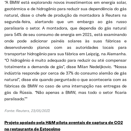
“A BMW está explorando novos investimentos em energia solar,
geotérmica e de hidrogênio para reduzir sua dependência do gás
natural, disse o chefe de produção da montadora à Reuters na
segunda-feira, alertando que um embargo ao gás russo
paralisaria o setor. A montadora, que dependia do gás natural
para 54% de seu consumo de energia em 2021, está examinando
onde pode adicionar painéis solares às suas fábricas e
desenvolvendo planos com as autoridades locais para
transportar hidrogênio para sua fábrica em Leipzig, na Alemanha.
“O hidrogênio é muito adequado para reduzir ou até compensar
totalmente a demanda de gás”, disse Milan Nedeljkovic. “Nossa
indústria responde por cerca de 37% do consumo alemão de gás
natural”, disse ele quando perguntado o que aconteceria com as
fábricas da BMW no caso de uma interrupção nas entregas de
gás da Rússia. “Não apenas a BMW, mas todo o setor ficaria
paralisado.””
Fonte: Reuters, 23/05/202
2
Projeto apoiado pela H&M pilota aventais de captura de CO2
no restaurante de Estocolmo