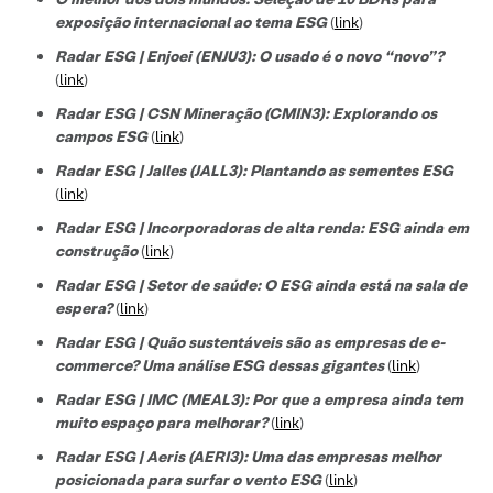
exposição internacional ao tema ESG
(
link
)
Radar ESG | Enjoei (ENJU3): O usado é o novo “novo”?
(
link
)
Radar ESG | CSN Mineração (CMIN3): Explorando os
campos ESG
(
link
)
Radar ESG | Jalles (JALL3): Plantando as sementes ESG
(
link
)
Radar ESG | Incorporadoras de alta renda: ESG ainda em
construção
(
link
)
Radar ESG | Setor de saúde: O ESG ainda está na sala de
espera?
(
link
)
Radar ESG | Quão sustentáveis são as empresas de e-
commerce? Uma análise ESG dessas gigantes
(
link
)
Radar ESG | IMC (MEAL3): Por que a empresa ainda tem
muito espaço para melhorar?
(
link
)
Radar ESG | Aeris (AERI3): Uma das empresas melhor
posicionada para surfar o vento ESG
(
link
)