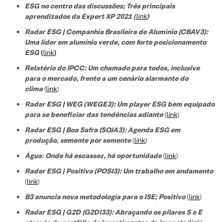
ESG no centro das discussões; Três principais
aprendizados da Expert XP 2021 (
link
)
Radar ESG | Companhia Brasileira de Alumínio (CBAV3):
Uma líder em alumínio verde, com forte posicionamento
ESG
(
link
)
Relatório do IPCC: Um chamado para todos, inclusive
para o mercado, frente a um cenário alarmante do
clima
(
link
)
Radar ESG | WEG (WEGE3): Um player ESG bem equipado
para se beneficiar das tendências adiante
(
link
)
Radar ESG | Boa Safra (SOJA3): Agenda ESG em
produção, semente por semente
(
link
)
Água: Onde há escassez, há oportunidade
(
link
)
Radar ESG | Positivo (POSI3): Um trabalho em andamento
(
link
)
B3 anuncia nova metodologia para o ISE; Positivo
(
link
)
Radar ESG | G2D (G2DI33): Abraçando os pilares S e E