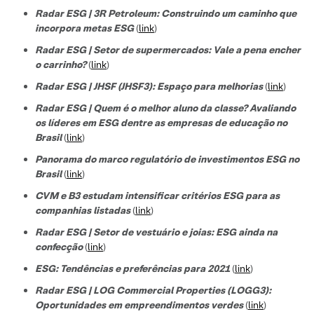
Radar ESG | 3R Petroleum: Construindo um caminho que
incorpora metas ESG
(
link
)
Radar ESG | Setor de supermercados: Vale a pena encher
o carrinho?
(
link
)
Radar ESG | JHSF (JHSF3): Espaço para melhorias
(
link
)
Radar ESG | Quem é o melhor aluno da classe? Avaliando
os líderes em ESG dentre as empresas de educação no
Brasil
(
link
)
Panorama do marco regulatório de investimentos ESG no
Brasil
(
link
)
CVM e B3 estudam intensificar critérios ESG para as
companhias listadas
(
link
)
Radar ESG | Setor de vestuário e joias: ESG ainda na
confecção
(
link
)
ESG: Tendências e preferências para 2021
(
link
)
Radar ESG | LOG Commercial Properties (LOGG3):
Oportunidades em empreendimentos verdes
(
link
)