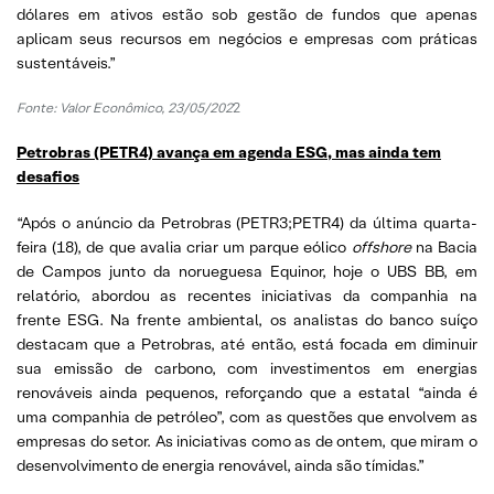
dólares em ativos estão sob gestão de fundos que apenas
aplicam seus recursos em negócios e empresas com práticas
sustentáveis.”
Fonte: Valor Econômico, 23/05/202
2
Petrobras (PETR4) avança em agenda ESG, mas ainda tem
desafios
“Após o anúncio da Petrobras (PETR3;PETR4) da última quarta-
feira (18), de que avalia criar um parque eólico
offshore
na Bacia
de Campos junto da norueguesa Equinor, hoje o UBS BB, em
relatório, abordou as recentes iniciativas da companhia na
frente ESG. Na frente ambiental, os analistas do banco suíço
destacam que a Petrobras, até então, está focada em diminuir
sua emissão de carbono, com investimentos em energias
renováveis ainda pequenos, reforçando que a estatal “ainda é
uma companhia de petróleo”, com as questões que envolvem as
empresas do setor. As iniciativas como as de ontem, que miram o
desenvolvimento de energia renovável, ainda são tímidas.”