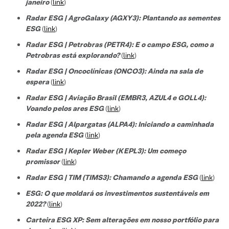
janeiro
(
link
)
Radar ESG | AgroGalaxy (AGXY3): Plantando as sementes
ESG
(
link
)
Radar ESG | Petrobras (PETR4): E o campo ESG, como a
Petrobras está explorando?
(
link
)
Radar ESG | Oncoclínicas (ONCO3): Ainda na sala de
espera
(
link
)
Radar ESG | Aviação Brasil (EMBR3, AZUL4 e GOLL4):
Voando pelos ares ESG
(
link
)
Radar ESG | Alpargatas (ALPA4): Iniciando a caminhada
pela agenda ESG
(
link
)
Radar ESG | Kepler Weber (KEPL3): Um começo
promissor
(
link
)
Radar ESG | TIM (TIMS3): Chamando a agenda ESG
(
link
)
ESG: O que moldará os investimentos sustentáveis em
2022?
(
link
)
Carteira ESG XP: Sem alterações em nosso portfólio para