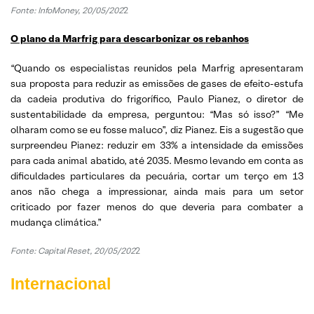
Fonte: InfoMoney, 20/05/202
2
O plano da Marfrig para descarbonizar os rebanhos
“Quando os especialistas reunidos pela Marfrig apresentaram
sua proposta para reduzir as emissões de gases de efeito-estufa
da cadeia produtiva do frigorífico, Paulo Pianez, o diretor de
sustentabilidade da empresa, perguntou: “Mas só isso?” “Me
olharam como se eu fosse maluco”, diz Pianez. Eis a sugestão que
surpreendeu Pianez: reduzir em 33% a intensidade da emissões
para cada animal abatido, até 2035. Mesmo levando em conta as
dificuldades particulares da pecuária, cortar um terço em 13
anos não chega a impressionar, ainda mais para um setor
criticado por fazer menos do que deveria para combater a
mudança climática.”
Fonte: Capital Reset, 20/05/202
2
Internacional