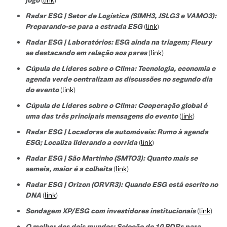
Radar ESG | Setor de Logística (SIMH3, JSLG3 e VAMO3):
Preparando-se para a estrada ESG
(
link
)
Radar ESG | Laboratórios: ESG ainda na triagem; Fleury
se destacando em relação aos pares
(
link
)
Cúpula de Líderes sobre o Clima: Tecnologia, economia e
agenda verde centralizam as discussões no segundo dia
do evento
(
link
)
Cúpula de Líderes sobre o Clima: Cooperação global é
uma das três principais mensagens do evento
(
link
)
Radar ESG | Locadoras de automóveis: Rumo à agenda
ESG; Localiza liderando a corrida
(
link
)
Radar ESG | São Martinho (SMTO3): Quanto mais se
semeia, maior é a colheita
(
link
)
Radar ESG | Orizon (ORVR3): Quando ESG está escrito no
DNA
(
link
)
Sondagem XP/ESG com investidores institucionais
(
link
)
O melhor dos dois mundos: Seleção de 10 BDRs para