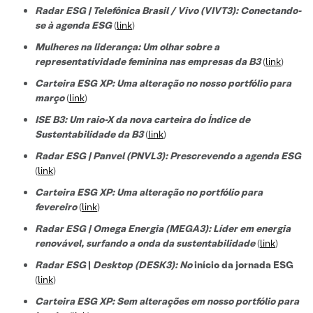
Radar ESG | Telefônica Brasil / Vivo (VIVT3): Conectando-
se à agenda ESG
(
link
)
Mulheres na liderança: Um olhar sobre a
representatividade feminina nas empresas da B3
(
link
)
Carteira ESG XP: Uma alteração no nosso portfólio para
março
(
link
)
ISE B3: Um raio-X da nova carteira do Índice de
Sustentabilidade da B3
(
link
)
Radar ESG | Panvel (PNVL3): Prescrevendo a agenda ESG
(
link
)
Carteira ESG XP: Uma alteração no portfólio para
fevereiro
(
link
)
Radar ESG | Omega Energia (MEGA3): Líder em energia
renovável, surfando a onda da sustentabilidade
(
link
)
Radar ESG
|
Desktop (DESK3): No
início da jornada ESG
(
link
)
Carteira ESG XP: Sem alterações em nosso portfólio para