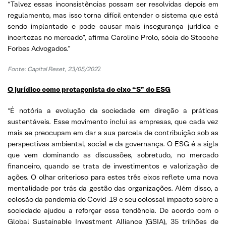
“Talvez essas inconsistências possam ser resolvidas depois em
regulamento, mas isso torna difícil entender o sistema que está
sendo implantado e pode causar mais insegurança jurídica e
incertezas no mercado”, afirma Caroline Prolo, sócia do Stocche
Forbes Advogados.”
Fonte: Capital Reset, 23/05/202
2
O jurídico como protagonista do eixo “S” do ESG
“É notória a evolução da sociedade em direção a práticas
sustentáveis. Esse movimento inclui as empresas, que cada vez
mais se preocupam em dar a sua parcela de contribuição sob as
perspectivas ambiental, social e da governança. O ESG é a sigla
que vem dominando as discussões, sobretudo, no mercado
financeiro, quando se trata de investimentos e valorização de
ações. O olhar criterioso para estes três eixos reflete uma nova
mentalidade por trás da gestão das organizações. Além disso, a
eclosão da pandemia do Covid-19 e seu colossal impacto sobre a
sociedade ajudou a reforçar essa tendência. De acordo com o
Global Sustainable Investment Alliance (GSIA), 35 trilhões de