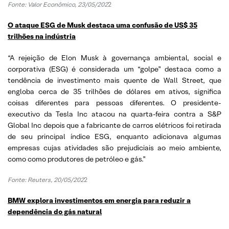
Fonte: Valor Econômico, 23/05/202
2
O ataque ESG de Musk destaca uma confusão de US$ 35
trilhões na indústria
“A rejeição de Elon Musk à governança ambiental, social e
corporativa (ESG) é considerada um “golpe” destaca como a
tendência de investimento mais quente de Wall Street, que
engloba cerca de 35 trilhões de dólares em ativos, significa
coisas diferentes para pessoas diferentes. O presidente-
executivo da Tesla Inc atacou na quarta-feira contra a S&P
Global Inc depois que a fabricante de carros elétricos foi retirada
de seu principal índice ESG, enquanto adicionava algumas
empresas cujas atividades são prejudiciais ao meio ambiente,
como como produtores de petróleo e gás.”
Fonte: Reuters, 20/05/202
2
BMW explora investimentos em energia para reduzir a
dependência do gás natural