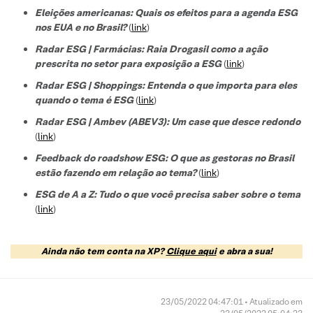
Eleições americanas: Quais os efeitos para a agenda ESG
nos EUA e no Brasil?
(
link
)
Radar ESG | Farmácias: Raia Drogasil como a ação
prescrita no setor para exposição a ESG
(
link
)
Radar ESG | Shoppings: Entenda o que importa para eles
quando o tema é ESG
(
link
)
Radar ESG | Ambev (ABEV3): Um case que desce redondo
(
link
)
Feedback do roadshow ESG: O que as gestoras no Brasil
estão fazendo em relação ao tema?
(
link
)
ESG de A a Z: Tudo o que você precisa saber sobre o tema
(
link
)
Ainda não tem conta na XP?
Clique aqui
e abra a sua!
23/05/2022 04:47:01 • Atualizado em