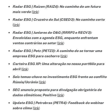
Radar ESG | Raízen (RAIZ4): No caminho de um futuro
mais verde
(
link
)
Radar ESG | Cruzeiro do Sul (CSED3): No caminho certo
(
link
)
Radar ESG | Juniores de O&G (RRRP3 e RECV3):
Envolvidas com a agenda ESG, enquanto enfrentam
ventos contrários ao setor
(
link
)
Radar ESG | Petz (PETZ3): A caminho de se tornar uma
empresa ESG para cachorro
(
link
)
Carteira ESG XP: Uma alteração no nosso portfólio para
abril
(
link
)
Seis temas-chave no investimento ESG frente ao conflito
Rússia/Ucrânia
(
link
)
SEC anuncia proposta para divulgação obrigatória de
dados climáticos; Positivo
(
link
)
Update ESG | Petrobras (PETR4): Feedback do webinar
sobre clima
(
link
)