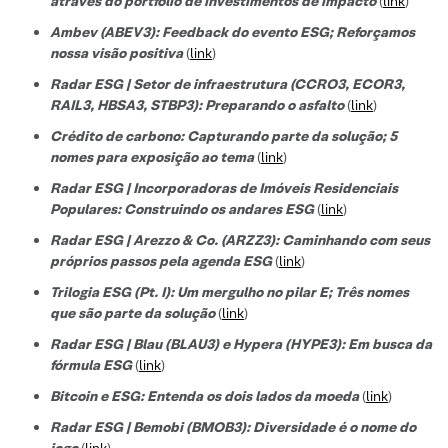
através do portfólio de investimentos de impacto
(
link
)
Ambev (ABEV3): Feedback do evento ESG; Reforçamos
nossa visão positiva
(
link
)
Radar ESG | Setor de infraestrutura (CCRO3, ECOR3,
RAIL3, HBSA3, STBP3): Preparando o asfalto
(
link
)
Crédito de carbono: Capturando parte da solução; 5
nomes para exposição ao tema
(
link
)
Radar ESG | Incorporadoras de Imóveis Residenciais
Populares: Construindo os andares ESG
(
link
)
Radar ESG | Arezzo & Co. (ARZZ3): Caminhando com seus
próprios passos pela agenda ESG
(
link
)
Trilogia ESG (Pt. I): Um mergulho no pilar E; Três nomes
que são parte da solução
(
link
)
Radar ESG | Blau (BLAU3) e Hypera (HYPE3): Em busca da
fórmula ESG
(
link
)
Bitcoin e ESG: Entenda os dois lados da moeda
(
link
)
Radar ESG | Bemobi (BMOB3): Diversidade é o nome do
jogo
(
link
)