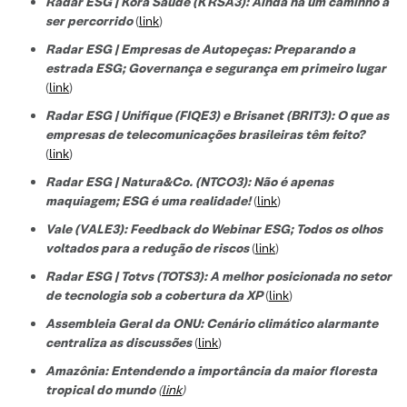
Radar ESG | Kora Saúde (KRSA3): Ainda há um caminho a
ser percorrido
(
link
)
Radar ESG | Empresas de Autopeças: Preparando a
estrada ESG; Governança e segurança em primeiro lugar
(
link
)
Radar ESG | Unifique (FIQE3) e Brisanet (BRIT3): O que as
empresas de telecomunicações brasileiras têm feito?
(
link
)
Radar ESG | Natura&Co. (NTCO3): Não é apenas
maquiagem; ESG é uma realidade!
(
link
)
Vale (VALE3): Feedback do Webinar ESG; Todos os olhos
voltados para a redução de riscos
(
link
)
Radar ESG | Totvs (TOTS3): A melhor posicionada no setor
de tecnologi
a sob a cobertura da XP
(
link
)
Assembleia Geral da ONU: Cenário climático alarmante
centraliza as discussões
(
link
)
Amazônia: Entendendo a importância da maior floresta
tropical do mundo
(
link
)