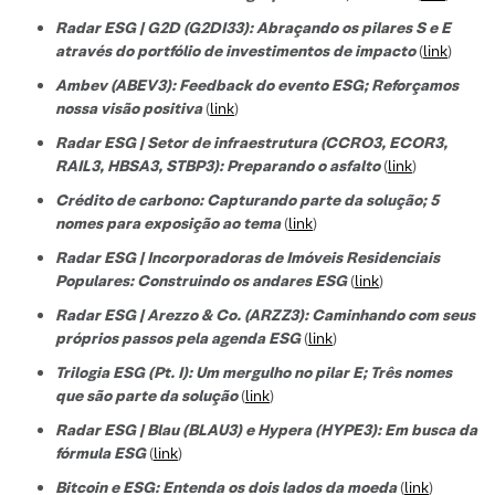
Radar ESG | G2D (G2DI33): Abraçando os pilares S e E
através do portfólio de investimentos de impacto
(
link
)
Ambev (ABEV3): Feedback do evento ESG; Reforçamos
nossa visão positiva
(
link
)
Radar ESG | Setor de infraestrutura (CCRO3, ECOR3,
RAIL3, HBSA3, STBP3): Preparando o asfalto
(
link
)
Crédito de carbono: Capturando parte da solução; 5
nomes para exposição ao tema
(
link
)
Radar ESG | Incorporadoras de Imóveis Residenciais
Populares: Construindo os andares ESG
(
link
)
Radar ESG | Arezzo & Co. (ARZZ3): Caminhando com seus
próprios passos pela agenda ESG
(
link
)
Trilogia ESG (Pt. I): Um mergulho no pilar E; Três nomes
que são parte da solução
(
link
)
Radar ESG | Blau (BLAU3) e Hypera (HYPE3): Em busca da
fórmula ESG
(
link
)
Bitcoin e ESG: Entenda os dois lados da moeda
(
link
)