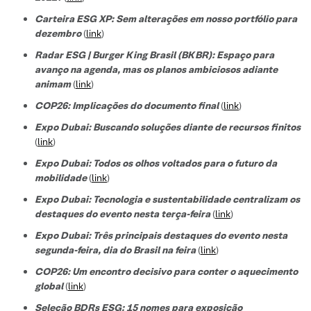
Carteira ESG XP: Sem alterações em nosso portfólio para
dezembro
(
link
)
Radar ESG | Burger King Brasil (BKBR): Espaço para
avanço na agenda, mas os planos ambiciosos adiante
animam
(
link
)
COP26: Implicações do documento final
(
link
)
Expo Dubai: Buscando soluções diante de recursos finitos
(
link
)
Expo Dubai: Todos os olhos voltados para o futuro da
mobilidade
(
link
)
Expo Dubai: Tecnologia e sustentabilidade centralizam os
destaques do evento nesta terça-feira
(
link
)
Expo Dubai: Três principais destaques do evento nesta
segunda-feira, dia do Brasil na feira
(
link
)
COP26: Um encontro decisivo para conter o aquecimento
global
(
link
)
Seleção BDRs ESG​: 15 nomes para exposição