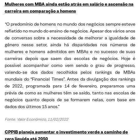
Mulheres com MBA ainda estão atrás em salário e ascensão na
carreira em comparação a homens
“O predomínio de homens no mundo dos negócios sempre esteve
refletido no mundo do ensino de negócios. Apesar dos vários anos
de conversas sobre a necessidade de melhorar a igualdade de
gênero nesse setor, ainda há disparidades nos números de
mulheres e homens admitidos em MBAs e no sucesso de suas
carreiras depois que saem das escolas de negócios. Hoje é
possível acompanhar como vem sendo o grau de progresso,
valendo-se dos dados recolhidos pelos rankings de MBAs
mundiais do “Financial Times”. Antes da divulgação dos rankings
de 2022, programada para 14 de fevereiro, preparamos uma
prévia de como as mulheres têm se saído, tanto nas escolas de
negócios quanto depois de se formarem nelas, com base em
dados dos últimos 15 anos.”
Fonte: Valor Econômico, 11/02/2022
CPPIB planeja aumentar o investimento verde a caminho de
zero líquido até 2050