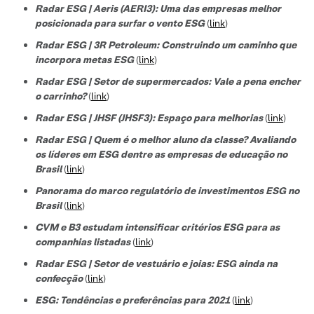
Radar ESG | Aeris (AERI3): Uma das empresas melhor
posicionada para surfar o vento ESG
(
link
)
Radar ESG | 3R Petroleum: Construindo um caminho que
incorpora metas ESG
(
link
)
Radar ESG | Setor de supermercados: Vale a pena encher
o carrinho?
(
link
)
Radar ESG | JHSF (JHSF3): Espaço para melhorias
(
link
)
Radar ESG | Quem é o melhor aluno da classe? Avaliando
os líderes em ESG dentre as empresas de educação no
Brasil
(
link
)
Panorama do marco regulatório de investimentos ESG no
Brasil
(
link
)
CVM e B3 estudam intensificar critérios ESG para as
companhias listadas
(
link
)
Radar ESG | Setor de vestuário e joias: ESG ainda na
confecção
(
link
)
ESG: Tendências e preferências para 2021
(
link
)