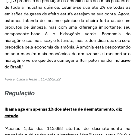
“[…] O processo de produção da amônia é um dos mais poluentes
de toda a indústria química. Estima-se que até 2% de todas as
emissões de gases de efeito estufa estejam na sua conta. Agora,
estamos falando do mesmo químico de cheiro forte usado em
produtos de limpeza, mas com uma diferença importante: seu
componente-base é o hidrogênio verde. Economia do
hidrogênio soa mais sexy e futurista, mas tudo indica que ela será
precedida pela economia da amônia. A amônia está despontando
como a maneira mais econômica de armazenar e transportar o
hidrogênio verde que deve começar a fluir pelo mundo, inclusive
do Brasil.”
Fonte: Capital Reset, 11/02/2022
Regulação
Ibama age em apenas 1% dos alertas de desmatamento, diz
estudo
“Apenas 1,3% dos 115.688 alertas de desmatamento na
Amazônia publicados pela plataforma MapBiomas, entre 2019 e