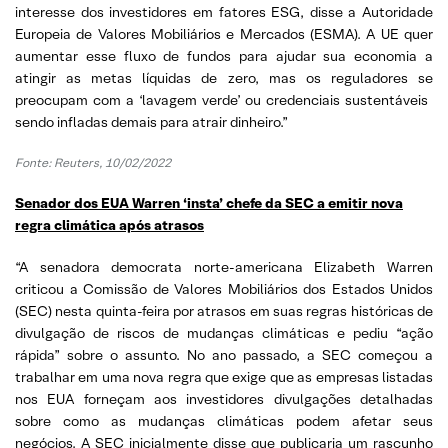
interesse dos investidores em fatores ESG, disse a Autoridade
Europeia de Valores Mobiliários e Mercados (ESMA). A UE quer
aumentar esse fluxo de fundos para ajudar sua economia a
atingir as metas líquidas de zero, mas os reguladores se
preocupam com a ‘lavagem verde’ ou credenciais sustentáveis ​​
sendo infladas demais para atrair dinheiro.”
Fonte: Reuters, 10/02/2022
Senador dos EUA Warren ‘insta’ chefe da SEC a emitir nova
regra climática após atrasos
“A senadora democrata norte-americana Elizabeth Warren
criticou a Comissão de Valores Mobiliários dos Estados Unidos
(SEC) nesta quinta-feira por atrasos em suas regras históricas de
divulgação de riscos de mudanças climáticas e pediu “ação
rápida” sobre o assunto. No ano passado, a SEC começou a
trabalhar em uma nova regra que exige que as empresas listadas
nos EUA forneçam aos investidores divulgações detalhadas
sobre como as mudanças climáticas podem afetar seus
negócios. A SEC inicialmente disse que publicaria um rascunho