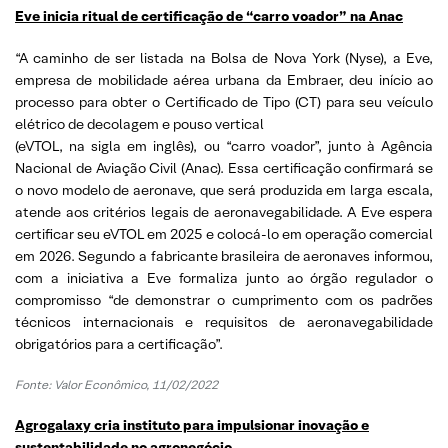
Eve inicia ritual de certificação de “carro voador” na Anac
“A caminho de ser listada na Bolsa de Nova York (Nyse), a Eve,
empresa de mobilidade aérea urbana da Embraer, deu início ao
processo para obter o Certificado de Tipo (CT) para seu veículo
elétrico de decolagem e pouso vertical
(eVTOL, na sigla em inglês), ou “carro voador”, junto à Agência
Nacional de Aviação Civil (Anac). Essa certificação confirmará se
o novo modelo de aeronave, que será produzida em larga escala,
atende aos critérios legais de aeronavegabilidade. A Eve espera
certificar seu eVTOL em 2025 e colocá-lo em operação comercial
em 2026. Segundo a fabricante brasileira de aeronaves informou,
com a iniciativa a Eve formaliza junto ao órgão regulador o
compromisso “de demonstrar o cumprimento com os padrões
técnicos internacionais e requisitos de aeronavegabilidade
obrigatórios para a certificação”.
Fonte: Valor Econômico, 11/02/2022
Agrogalaxy cria instituto para impulsionar inovação e
sustentabilidade no agronegócio