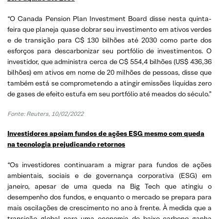
“O Canada Pension Plan Investment Board disse nesta quinta-
feira que planeja quase dobrar seu investimento em ativos verdes
e de transição para C$ 130 bilhões até 2030 como parte dos
esforços para descarbonizar seu portfólio de investimentos. O
investidor, que administra cerca de C$ 554,4 bilhões (US$ 436,36
bilhões) em ativos em nome de 20 milhões de pessoas, disse que
também está se comprometendo a atingir emissões líquidas zero
de gases de efeito estufa em seu portfólio até meados do século.”
Fonte: Reuters, 10/02/2022
Investidores apoiam fundos de ações ESG mesmo com queda
na tecnologia prejudicando retornos
“Os investidores continuaram a migrar para fundos de ações
ambientais, sociais e de governança corporativa (ESG) em
janeiro, apesar de uma queda na Big Tech que atingiu o
desempenho dos fundos, e enquanto o mercado se prepara para
mais oscilações de crescimento no ano à frente. À medida que a
transição global para uma economia de baixo carbono ganha