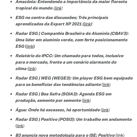
Amazônia: Entendendo a importância da maior floresta
tropical do mundo
(
link
)
ESG no centro das discussões; Três principais
aprendizados da Expert XP 2021 (
link
)
Radar ESG | Companhia Brasileira de Alumínio (CBAV3):
Uma líder em alumínio verde, com forte posicionamento
ESG
(
link
)
Relatório do IPCC: Um chamado para todos, inclusive
para o mercado, frente a um cenário alarmante do
clima
(
link
)
Radar ESG | WEG (WEGE3): Um player ESG bem equipado
para se beneficiar das tendências adiante
(
link
)
Radar ESG | Boa Safra (SOJA3): Agenda ESG em
produção, semente por semente
(
link
)
Água: Onde há escassez, há oportunidade
(
link
)
Radar ESG | Positivo (POSI3): Um trabalho em andamento
(
link
)
B3 anuncia nova metodologia para o ISE; Positivo
(
link
)