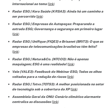
internacional ao tema
(
link
)
Radar ESG | Kora Saúde (KRSA3): Ainda há um caminho a
ser percorrido
(
link
)
Radar ESG | Empresas de Autopeças: Preparando a
estrada ESG; Governança e segurança em primeiro lugar
(
link
)
Radar ESG | Unifique (FIQE3) e Brisanet (BRIT3): O que as
empresas de telecomunicações brasileiras têm feito?
(
link
)
Radar ESG | Natura&Co. (NTCO3): Não é apenas
maquiagem; ESG é uma realidade!
(
link
)
Vale (VALE3): Feedback do Webinar ESG; Todos os olhos
voltados para a redução de riscos
(
link
)
Radar ESG | Totvs (TOTS3): A melhor posicionada no setor
de tecnologi
a sob a cobertura da XP
(
link
)
Assembleia Geral da ONU: Cenário climático alarmante
centraliza as discussões
(
link
)