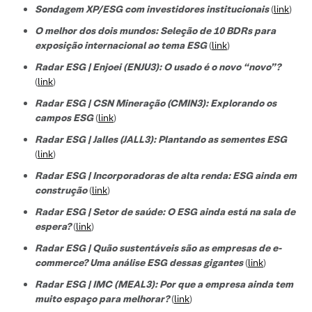
Sondagem XP/ESG com investidores institucionais
(
link
)
O melhor dos dois mundos: Seleção de 10 BDRs para
exposição internacional ao tema ESG
(
link
)
Radar ESG | Enjoei (ENJU3): O usado é o novo “novo”?
(
link
)
Radar ESG | CSN Mineração (CMIN3): Explorando os
campos ESG
(
link
)
Radar ESG | Jalles (JALL3): Plantando as sementes ESG
(
link
)
Radar ESG | Incorporadoras de alta renda: ESG ainda em
construção
(
link
)
Radar ESG | Setor de saúde: O ESG ainda está na sala de
espera?
(
link
)
Radar ESG | Quão sustentáveis são as empresas de e-
commerce? Uma análise ESG dessas gigantes
(
link
)
Radar ESG | IMC (MEAL3): Por que a empresa ainda tem
muito espaço para melhorar?
(
link
)