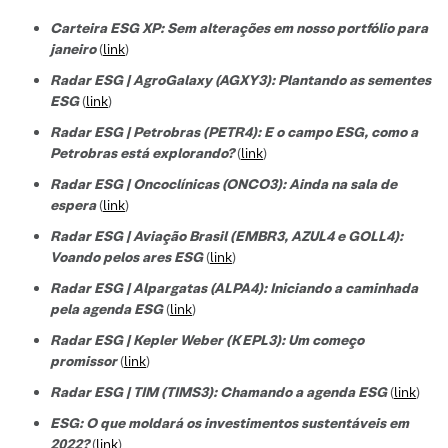
Carteira ESG XP: Sem alterações em nosso portfólio para
janeiro
(
link
)
Radar ESG | AgroGalaxy (AGXY3): Plantando as sementes
ESG
(
link
)
Radar ESG | Petrobras (PETR4): E o campo ESG, como a
Petrobras está explorando?
(
link
)
Radar ESG | Oncoclínicas (ONCO3): Ainda na sala de
espera
(
link
)
Radar ESG | Aviação Brasil (EMBR3, AZUL4 e GOLL4):
Voando pelos ares ESG
(
link
)
Radar ESG | Alpargatas (ALPA4): Iniciando a caminhada
pela agenda ESG
(
link
)
Radar ESG | Kepler Weber (KEPL3): Um começo
promissor
(
link
)
Radar ESG | TIM (TIMS3): Chamando a agenda ESG
(
link
)
ESG: O que moldará os investimentos sustentáveis em
2022?
(
link
)