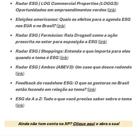
Radar ESG | LOG Commercial Properties (LOGG3):
Oportunidades em empreendimentos verdes
(
link
)
Eleições americanas: Quais os efeitos para a agenda ESG
nos EUA e no Brasil?
(
link
)
Radar ESG | Farmácias: Raia Drogasil como a ação
prescrita no setor para exposição a ESG
(
link
)
Radar ESG | Shoppings: Entenda o que importa para eles
quando o tema é ESG
(
link
)
Radar ESG | Ambev (ABEV3): Um case que desce redondo
(
link
)
Feedback do roadshow ESG: O que as gestoras no Brasil
estão fazendo em relação ao tema?
(
link
)
ESG de A a Z: Tudo o que você precisa saber sobre o tema
(
link
)
Ainda não tem conta na XP?
Clique aqui
e abra a sua!