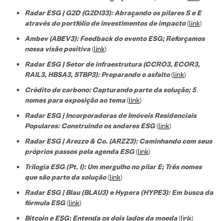
Radar ESG | G2D (G2DI33): Abraçando os pilares S e E
através do portfólio de investimentos de impacto
(
link
)
Ambev (ABEV3): Feedback do evento ESG; Reforçamos
nossa visão positiva
(
link
)
Radar ESG | Setor de infraestrutura (CCRO3, ECOR3,
RAIL3, HBSA3, STBP3): Preparando o asfalto
(
link
)
Crédito de carbono: Capturando parte da solução; 5
nomes para exposição ao tema
(
link
)
Radar ESG | Incorporadoras de Imóveis Residenciais
Populares: Construindo os andares ESG
(
link
)
Radar ESG | Arezzo & Co. (ARZZ3): Caminhando com seus
próprios passos pela agenda ESG
(
link
)
Trilogia ESG (Pt. I): Um mergulho no pilar E; Três nomes
que são parte da solução
(
link
)
Radar ESG | Blau (BLAU3) e Hypera (HYPE3): Em busca da
fórmula ESG
(
link
)
Bitcoin e ESG: Entenda os dois lados da moeda
(
link
)