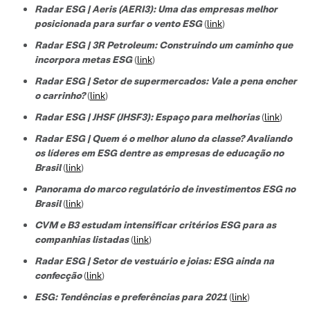
Radar ESG | Aeris (AERI3): Uma das empresas melhor
posicionada para surfar o vento ESG
(
link
)
Radar ESG | 3R Petroleum: Construindo um caminho que
incorpora metas ESG
(
link
)
Radar ESG | Setor de supermercados: Vale a pena encher
o carrinho?
(
link
)
Radar ESG | JHSF (JHSF3): Espaço para melhorias
(
link
)
Radar ESG | Quem é o melhor aluno da classe? Avaliando
os líderes em ESG dentre as empresas de educação no
Brasil
(
link
)
Panorama do marco regulatório de investimentos ESG no
Brasil
(
link
)
CVM e B3 estudam intensificar critérios ESG para as
companhias listadas
(
link
)
Radar ESG | Setor de vestuário e joias: ESG ainda na
confecção
(
link
)
ESG: Tendências e preferências para 2021
(
link
)