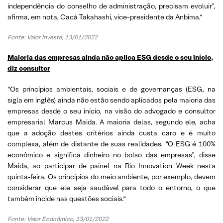
independência do conselho de administração, precisam evoluir”,
afirma, em nota, Cacá Takahashi, vice-presidente da Anbima.
“
Fonte: Valor Investe, 13/01/2022
Maioria das empresas ainda não aplica ESG desde o seu início,
diz consultor
“
Os princípios ambientais, sociais e de governanças (ESG, na
sigla em inglês) ainda não estão sendo aplicados pela maioria das
empresas desde o seu início, na visão do advogado e consultor
empresarial Marcus Maida. A maioria delas, segundo ele, acha
que a adoção destes critérios ainda custa caro e é muito
complexa, além de distante de suas realidades. “O ESG é 100%
econômico e significa dinheiro no bolso das empresas”, disse
Maida, ao participar de painel na Rio Innovation Week nesta
quinta-feira. Os princípios do meio ambiente, por exemplo, devem
considerar que ele seja saudável para todo o entorno, o que
também incide nas questões sociais.
“
Fonte: Valor Econômico, 13/01/2022