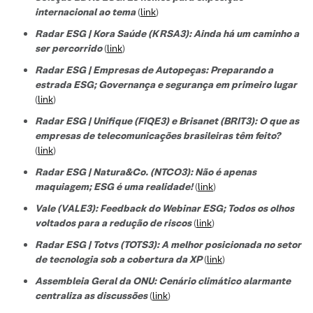
internacional ao tema
(
link
)
Radar ESG | Kora Saúde (KRSA3): Ainda há um caminho a
ser percorrido
(
link
)
Radar ESG | Empresas de Autopeças: Preparando a
estrada ESG; Governança e segurança em primeiro lugar
(
link
)
Radar ESG | Unifique (FIQE3) e Brisanet (BRIT3): O que as
empresas de telecomunicações brasileiras têm feito?
(
link
)
Radar ESG | Natura&Co. (NTCO3): Não é apenas
maquiagem; ESG é uma realidade!
(
link
)
Vale (VALE3): Feedback do Webinar ESG; Todos os olhos
voltados para a redução de riscos
(
link
)
Radar ESG | Totvs (TOTS3): A melhor posicionada no setor
de tecnologi
a sob a cobertura da XP
(
link
)
Assembleia Geral da ONU: Cenário climático alarmante
centraliza as discussões
(
link
)