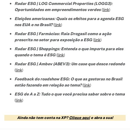
Radar ESG | LOG Commercial Properties (LOGG3):
Oportunidades em empreendimentos verdes
(
link
)
Eleições americanas: Quais os efeitos para a agenda ESG
nos EUA e no Brasil?
(
link
)
Radar ESG | Farmácias: Raia Drogasil como a ação
prescrita no setor para exposição a ESG
(
link
)
Radar ESG | Shoppings: Entenda o que importa para eles
quando o tema é ESG
(
link
)
Radar ESG | Ambev (ABEV3): Um case que desce redondo
(
link
)
Feedback do roadshow ESG: O que as gestoras no Brasil
estão fazendo em relação ao tema?
(
link
)
ESG de A a Z: Tudo o que você precisa saber sobre o tema
(
link
)
Ainda não tem conta na XP?
Clique aqui
e abra a sua!