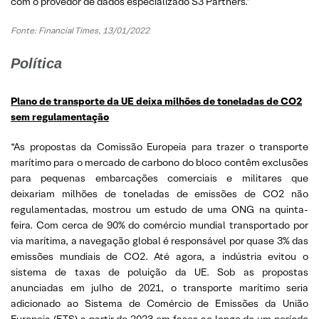
com o provedor de dados especializado S3 Partners.”
Fonte: Financial Times, 13/01/2022
Política
Plano de transporte da UE deixa milhões de toneladas de CO2
sem regulamentação
“As propostas da Comissão Europeia para trazer o transporte
marítimo para o mercado de carbono do bloco contêm exclusões
para pequenas embarcações comerciais e militares que
deixariam milhões de toneladas de emissões de CO2 não
regulamentadas, mostrou um estudo de uma ONG na quinta-
feira. Com cerca de 90% do comércio mundial transportado por
via marítima, a navegação global é responsável por quase 3% das
emissões mundiais de CO2. Até agora, a indústria evitou o
sistema de taxas de poluição da UE. Sob as propostas
anunciadas em julho de 2021, o transporte marítimo seria
adicionado ao Sistema de Comércio de Emissões da União
Europeia (ETS) a partir de 2023 em fases ao longo de um período