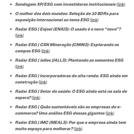
Sondagem XP/ESG com investidores institucionais
(
link
)
O melhor dos dois mundos: Seleção de 10 BDRs para
exposição internacional ao tema ESG
(
link
)
Radar ESG | Enjoei (ENJU3): O usado é o novo “novo”?
(
link
)
Radar ESG | CSN Mineração (CMIN3): Explorando os
campos ESG
(
link
)
Radar ESG | Jalles (JALL3): Plantando as sementes ESG
(
link
)
Radar ESG | Incorporadoras de alta renda: ESG ainda em
construção
(
link
)
Radar ESG | Setor de saúde: O ESG ainda está na sala de
espera?
(
link
)
Radar ESG | Quão sustentáveis são as empresas de e-
commerce? Uma análise ESG dessas gigantes
(
link
)
Radar ESG | IMC (MEAL3): Por que a empresa ainda tem
muito espaço para melhorar?
(
link
)