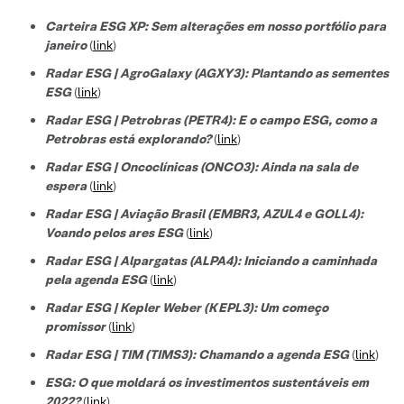
Carteira ESG XP: Sem alterações em nosso portfólio para
janeiro
(
link
)
Radar ESG | AgroGalaxy (AGXY3): Plantando as sementes
ESG
(
link
)
Radar ESG | Petrobras (PETR4): E o campo ESG, como a
Petrobras está explorando?
(
link
)
Radar ESG | Oncoclínicas (ONCO3): Ainda na sala de
espera
(
link
)
Radar ESG | Aviação Brasil (EMBR3, AZUL4 e GOLL4):
Voando pelos ares ESG
(
link
)
Radar ESG | Alpargatas (ALPA4): Iniciando a caminhada
pela agenda ESG
(
link
)
Radar ESG | Kepler Weber (KEPL3): Um começo
promissor
(
link
)
Radar ESG | TIM (TIMS3): Chamando a agenda ESG
(
link
)
ESG: O que moldará os investimentos sustentáveis em
2022?
(
link
)