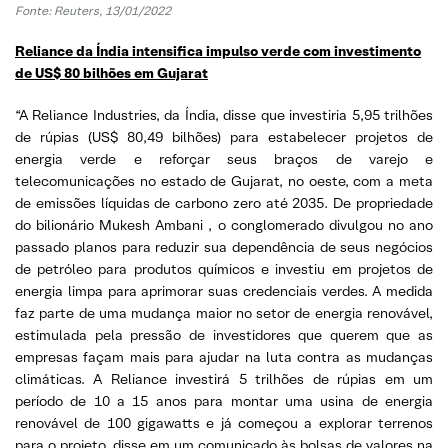
Fonte: Reuters, 13/01/2022
Reliance da Índia intensifica impulso verde com investimento
de US$ 80 bilhões em Gujarat
“A Reliance Industries, da Índia, disse que investiria 5,95 trilhões
de rúpias (US$ 80,49 bilhões) para estabelecer projetos de
energia verde e reforçar seus braços de varejo e
telecomunicações no estado de Gujarat, no oeste, com a meta
de emissões líquidas de carbono zero até 2035. De propriedade
do bilionário Mukesh Ambani , o conglomerado divulgou no ano
passado planos para reduzir sua dependência de seus negócios
de petróleo para produtos químicos e investiu em projetos de
energia limpa para aprimorar suas credenciais verdes. A medida
faz parte de uma mudança maior no setor de energia renovável,
estimulada pela pressão de investidores que querem que as
empresas façam mais para ajudar na luta contra as mudanças
climáticas. A Reliance investirá 5 trilhões de rúpias em um
período de 10 a 15 anos para montar uma usina de energia
renovável de 100 gigawatts e já começou a explorar terrenos
para o projeto, disse em um comunicado às bolsas de valores na