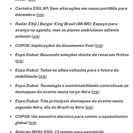
Carteira ESG XP: Sem alterações em nosso portfólio para
dezembro
(
link
)
Radar ESG | Burger King Brasil (BKBR): Espaço para
avanço na agenda, mas os planos ambiciosos adiante
animam
(
link
)
COP26: Implicações do documento final
(
link
)
Expo Dubai: Buscando soluções diante de recursos finitos
(
link
)
Expo Dubai: Todos os olhos voltados para o futuro da
mobilidade
(
link
)
Expo Dubai: Tecnologia e sustentabilidade centralizam os
destaques do evento nesta terça-feira
(
link
)
Expo Dubai: Três principais destaques do evento nesta
segunda-feira, dia do Brasil na feira
(
link
)
COP26: Um encontro decisivo para conter o aquecimento
global
(
link
)
Seleção BDRs ESG​: 15 nomes para exposição