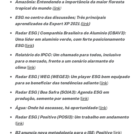
Amazônia: Entendendo a importância da maior floresta
tropical do mundo
(
link
)
ESG no centro das discussões; Três principais
aprendizados da Expert XP 2021 (
link
)
Radar ESG | Companhia Brasileira de Alumínio (CBAV3):
Uma líder em alumínio verde, com forte posicionamento
ESG
(
link
)
Relatório do IPCC: Um chamado para todos, inclusive
para o mercado, frente a um cenário alarmante do
clima
(
link
)
Radar ESG | WEG (WEGE3): Um player ESG bem equipado
para se beneficiar das tendências adiante
(
link
)
Radar ESG | Boa Safra (SOJA3): Agenda ESG em
produção, semente por semente
(
link
)
Água: Onde há escassez, há oportunidade
(
link
)
Radar ESG | Positivo (POSI3): Um trabalho em andamento
(
link
)
B3 anuncia nova metodologia para o ISE; Positivo
(
link
)