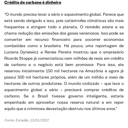
Crédito de carbono é dinheiro
“O mundo precisa levar a sério o aquecimento global. Parece que
está sendo obrigado a isso, pois catástrofes climáticas são mais
frequentes e atingem todo o planeta. O remédio existe e se
chama redução das emissões dos gases venenosos. Isso pode se
converter em recurso financeiro para socorrer economias
combalidas como a brasileira. Há pouco, uma reportagem de
Luciana Dyniewicz e Renée Pereira mostrou que o empresário
Ricardo Stoppe já comercializou cem milhões de reais em crédito
de carbono e o negócio está bem promissor. Para isso, ele
reservou inicialmente 150 mil hectares na Amazônia e agora já
possui 500 mil hectares próprios, além de um milhão e meio de
hectares de outros produtores. O mundo civilizado – que leva o
aquecimento global a sério – precisará comprar créditos de
carbono. Se o Brasil tivesse governo inteligente, estaria
empenhado em aproveitar nossa reserva natural e em repor
aquilo que a criminosa devastação destruiu nos últimos anos.”
Fonte: Estadão, 13/01/2022