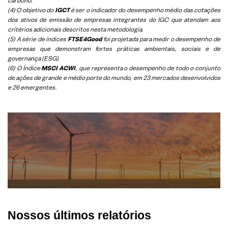
carbono.
(4) O objetivo do
IGCT
é ser o indicador do desempenho médio das cotações
dos ativos de emissão de empresas integrantes do IGC que atendam aos
critérios adicionais descritos nesta metodologia.
(5)
A série de índices
FTSE4Good
foi projetada para medir o desempenho de
empresas que demonstram fortes práticas ambientais, sociais e de
governança (ESG).
(6)
O Índice
MSCI ACWI
, que representa o desempenho de todo o conjunto
de ações de grande e médio porte do mundo, em 23 mercados desenvolvidos
e 26 emergentes.
Nossos últimos relatórios