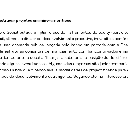
stravar projetos em minerais críticos
Social estuda ampliar o uso de instrumentos de equity (participaçã
asil, afirmou o diretor de desenvolvimento produtivo, inovação e comér
 uma chamada pública lançada pelo banco em parceria com a Finan
 de estruturas conjuntas de financiamento com bancos privados e ins
ordon durante o debate “Energia e soberania: a posição do Brasil”, re
ndo alguns investimentos. Algumas das empresas são junior companie
firmou ainda que o banco avalia modalidades de project finance par
cos de desenvolvimento estrangeiros. Segundo ele, há interesse cre