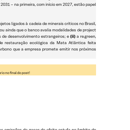
2031 – na primeira, com início em 2027, estão papel
etos ligados à cadeia de minerais críticos no Brasil,
mou ainda que o banco avalia modalidades de project
s de desenvolvimento estrangeiros; e
(ii)
a re.green,
de restauração ecológica da Mata Atlântica feita
carbono que a empresa promete emitir nos próximos
o no final do post!
uas emissões de gases de efeito estufa no âmbito do