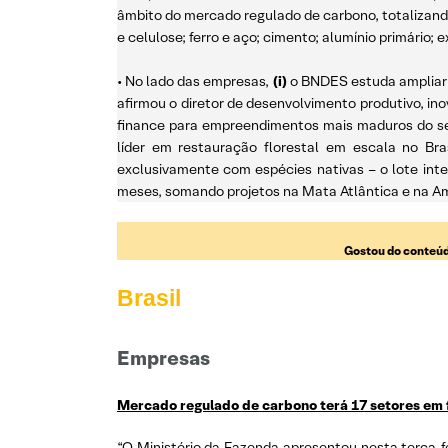
âmbito do mercado regulado de carbono, totalizando
e celulose; ferro e aço; cimento; alumínio primário;
• No lado das empresas,
(i)
o BNDES estuda ampliar o 
afirmou o diretor de desenvolvimento produtivo, in
finance para empreendimentos mais maduros do set
líder em restauração florestal em escala no Bra
exclusivamente com espécies nativas – o lote int
meses, somando projetos na Mata Atlântica e na A
Gostou do conteúd
Brasil
Empresas
Mercado regulado de carbono terá 17 setores em 
“O Ministério da Fazenda apresentou nesta terça-fe