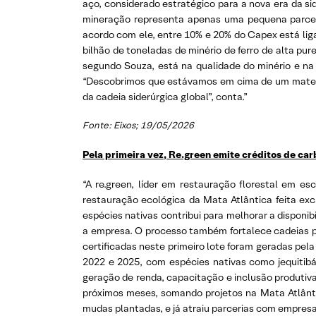
aço, considerado estratégico para a nova era da s
mineração representa apenas uma pequena parcela
acordo com ele, entre 10% e 20% do Capex está ligado
bilhão de toneladas de minério de ferro de alta pur
segundo Souza, está na qualidade do minério e na
“Descobrimos que estávamos em cima de um materi
da cadeia siderúrgica global”, conta.”
Fonte: Eixos; 19/05/2026
Pela primeira vez, Re.green emite créditos de ca
“A re.green, líder em restauração florestal em e
restauração ecológica da Mata Atlântica feita ex
espécies nativas contribui para melhorar a disponib
a empresa. O processo também fortalece cadeias p
certificadas neste primeiro lote foram geradas pel
2022 e 2025, com espécies nativas como jequitibá-
geração de renda, capacitação e inclusão produtiva
próximos meses, somando projetos na Mata Atlânti
mudas plantadas, e já atraiu parcerias com empresa