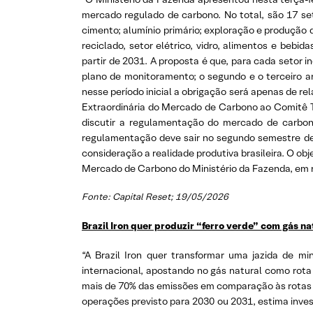
mercado regulado de carbono. No total, são 17 seto
cimento; alumínio primário; exploração e produção 
reciclado, setor elétrico, vidro, alimentos e bebid
partir de 2031. A proposta é que, para cada setor 
plano de monitoramento; o segundo e o terceiro 
nesse período inicial a obrigação será apenas de r
Extraordinária do Mercado de Carbono ao Comitê Té
discutir a regulamentação do mercado de carbono
regulamentação deve sair no segundo semestre deste
consideração a realidade produtiva brasileira. O obje
Mercado de Carbono do Ministério da Fazenda, em 
Fonte: Capital Reset; 19/05/2026
Brazil Iron quer produzir “ferro verde” com gás na
“A Brazil Iron quer transformar uma jazida de m
internacional, apostando no gás natural como rota 
mais de 70% das emissões em comparação às rotas t
operações previsto para 2030 ou 2031, estima invest