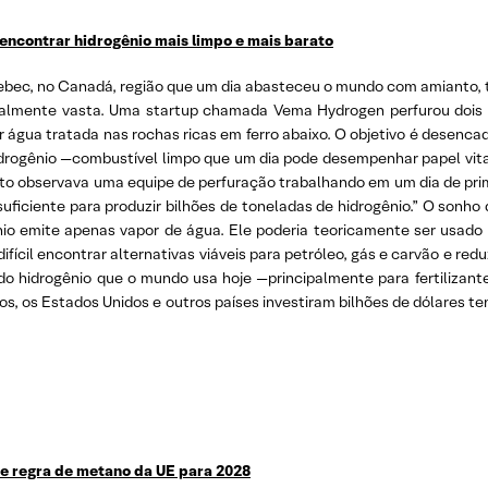
ncontrar hidrogênio mais limpo e mais barato
uebec, no Canadá, região que um dia abasteceu o mundo com amianto, 
ialmente vasta. Uma startup chamada Vema Hydrogen perfurou dois 
 água tratada nas rochas ricas em ferro abaixo. O objetivo é desenca
drogênio —combustível limpo que um dia pode desempenhar papel vita
nto observava uma equipe de perfuração trabalhando em um dia de pr
ficiente para produzir bilhões de toneladas de hidrogênio.” O sonho 
o emite apenas vapor de água. Ele poderia teoricamente ser usado n
 difícil encontrar alternativas viáveis para petróleo, gás e carvão e r
e do hidrogênio que o mundo usa hoje —principalmente para fertilizan
s, os Estados Unidos e outros países investiram bilhões de dólares te
 regra de metano da UE para 2028