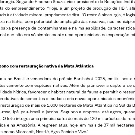
iderurgia. Segundo Emerson Souza, vice-presidente de Relações Insti
 do empreendimento. “Hoje, é um projeto de produção de HBI”, afir
 à atividade mineral propriamente dita. “O resto é siderurgia, é logíst
eza na Bahia, com potencial de ampliação das reservas, nos municípios d
 baixa presença de contaminantes e na maleabilidade, característica
al que não era só simplesmente uma oportunidade de exploração mi
rbono com restauração nativa da Mata Atlântica
scala no Brasil e vencedora do prêmio Earthshot 2025, emitiu nesta
clusivamente com espécies nativas. Além de promover a captura de
ilidade hídrica, favorecer o habitat natural da fauna e permitir o ress
rodutivas de sementes e mudas e cria novas oportunidades econômic
a restauração de mais de 1.600 hectares de Mata Atlântica no Sul da Ba
rosa, ipê, pau-brasil e jatobá. Segundo a empresa, até agora, quase
. O lote integra uma primeira safra de mais de 120 mil créditos de 
ca e na Amazônia. A re.green atua, hoje, em mais de 37 mil hectares
s como Microsoft, Nestlé, Agro Penido e Vivo.”