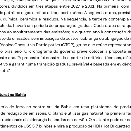
res, divididos em três etapas entre 2027 e 2031. Na primeira, com i
de petróleo e gás e refino e transporte aéreo. A segunda etapa, previs
as, química, cerâmica e resíduos. Na sequência, a terceira contempla os
incluído, haverá um período de preparação gradual. Cada etapa dura q
anos ao monitoramento das emissões; e o quarto ano à construção d
elato de emissões, sem imposição de custos, cobrança ou obrigação de 
cnico Consultivo Participativo (CTCP), grupo que reúne representante
 brasileiro. O cronograma do governo prevê colocar a proposta em
 ano. “A proposta foi construída a partir de critérios técnicos, di
tivo é garantir uma transição gradual, previsível e baseada em evidênci
nota.”
tural na Bahia
inério de ferro no centro-sul da Bahia em uma plataforma de pro
de redução de emissões. O plano é utilizar gás natural na primeira f
radicionais da siderurgia baseadas em carvão. O restante pode ser ca
imentos de US$ 5,7 bilhões e mira a produção de HBI (Hot Briquetted Ir