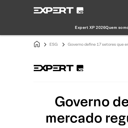
Expert XP 2026
Quem som
ESG
Governo define 17 setores que e
Governo de
mercado regu