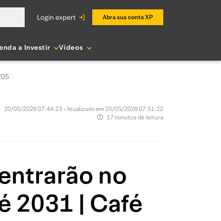
login expert
Abra sua conta XP
enda a Investir
Vídeos
/05
20/05/2026 07:44:23 • Atualizado em 20/05/2026 07:51:22
17 minutos de leitura
entrarão no
é 2031 | Café