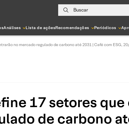
Buscar
os
Análises
Lista de ações
Recomendações
Periódicos
Apr
ntrarão no mercado regulado de carbono até 2031 | Café com ESG, 20
fine 17 setores que 
lado de carbono at