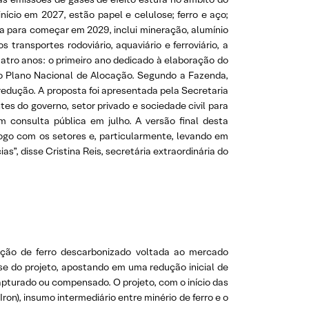
nício em 2027, estão papel e celulose; ferro e aço;
ta para começar em 2029, inclui mineração, alumínio
 transportes rodoviário, aquaviário e ferroviário, a
uatro anos: o primeiro ano dedicado à elaboração do
o Plano Nacional de Alocação. Segundo a Fazenda,
redução. A proposta foi apresentada pela Secretaria
s do governo, setor privado e sociedade civil para
 consulta pública em julho. A versão final desta
álogo com os setores e, particularmente, levando em
as”, disse Cristina Reis, secretária extraordinária do
dução de ferro descarbonizado voltada ao mercado
ase do projeto, apostando em uma redução inicial de
pturado ou compensado. O projeto, com o início das
on), insumo intermediário entre minério de ferro e o