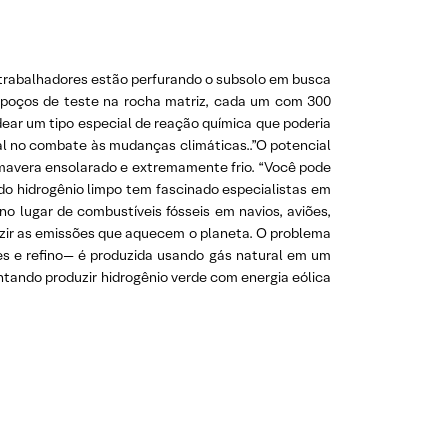
trabalhadores estão perfurando o subsolo em busca
poços de teste na rocha matriz, cada um com 300
dear um tipo especial de reação química que poderia
l no combate às mudanças climáticas..”O potencial
imavera ensolarado e extremamente frio. “Você pode
do hidrogênio limpo tem fascinado especialistas em
o lugar de combustíveis fósseis em navios, aviões,
eduzir as emissões que aquecem o planeta. O problema
tes e refino— é produzida usando gás natural em um
ntando produzir hidrogênio verde com energia eólica