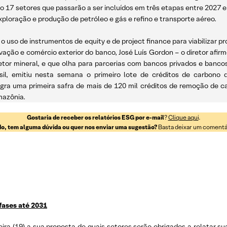
 17 setores que passarão a ser incluídos em três etapas entre 2027 e 
 exploração e produção de petróleo e gás e refino e transporte aéreo.
uso de instrumentos de equity e de project finance para viabilizar proj
ovação e comércio exterior do banco, José Luís Gordon – o diretor afir
or mineral, e que olha para parcerias com bancos privados e banco
sil, emitiu nesta semana o primeiro lote de créditos de carbono 
egra uma primeira safra de mais de 120 mil créditos de remoção de 
mazônia.
Gostaria de receber os relatórios ESG por e-mail
?
Clique aqui
.
o, tem alguma dúvida ou quer nos enviar uma sugestão?
Basta deixar um comentári
fases até 2031
ira (19) a sua proposta de quais setores serão obrigados a relatar s