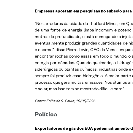
Empresas apostam em pesquisas no subsolo para e
“Nos arredores da cidade de Thetford Mines, em Q
de uma fonte de energia limpa incomum e potenc
metros de profundidade, e está começando a injetar
eventualmente produzir grandes quantidades de hi
é enorme”, disse Pierre Levin, CEO da Vema, enqua
encontrar rochas como essas em todo o mundo, o su
energia por décadas. Quando queimado, o hidrogêni
siderúrgicas ou plantas químicas, indústrias onde é
sempre foi produzir esse hidrogênio. A maior part
processo que gera muitas emissões. Nos últimos ano
e solar, mas isso tem se mostrado difícil e caro.”
Fonte: Folha de S. Paulo; 19/05/2026
Política
Exportadores de gás dos EUA pedem adiamento de