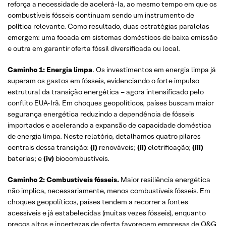
reforça a necessidade de acelerá-la, ao mesmo tempo em que os
combustíveis fósseis continuam sendo um instrumento de
política relevante. Como resultado, duas estratégias paralelas
emergem: uma focada em sistemas domésticos de baixa emissão
e outra em garantir oferta fóssil diversificada ou local.
Caminho 1: Energia limpa
. Os investimentos em energia limpa já
superam os gastos em fósseis, evidenciando o forte impulso
estrutural da transição energética – agora intensificado pelo
conflito EUA-Irã. Em choques geopolíticos, países buscam maior
segurança energética reduzindo a dependência de fósseis
importados e acelerando a expansão de capacidade doméstica
de energia limpa. Neste relatório, detalhamos quatro pilares
centrais dessa transição:
(i)
renováveis;
(ii)
eletrificação;
(iii)
baterias; e
(iv)
biocombustíveis.
Caminho 2: Combustíveis fósseis.
Maior resiliência energética
não implica, necessariamente, menos combustíveis fósseis. Em
choques geopolíticos, países tendem a recorrer a fontes
acessíveis e já estabelecidas (muitas vezes fósseis), enquanto
preços altos e incertezas de oferta favorecem empresas de O&G