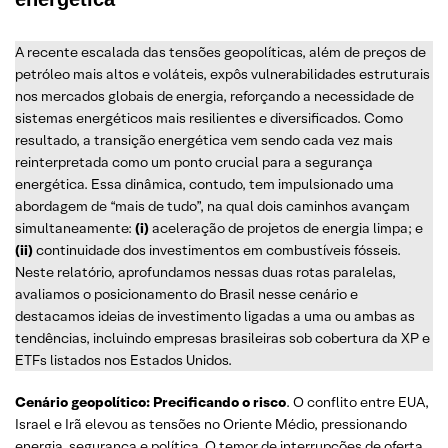
A recente escalada das tensões geopolíticas, além de preços de
petróleo mais altos e voláteis, expôs vulnerabilidades estruturais
nos mercados globais de energia, reforçando a necessidade de
sistemas energéticos mais resilientes e diversificados. Como
resultado, a transição energética vem sendo cada vez mais
reinterpretada como um ponto crucial para a segurança
energética. Essa dinâmica, contudo, tem impulsionado uma
abordagem de “mais de tudo”, na qual dois caminhos avançam
simultaneamente:
(i)
aceleração de projetos de energia limpa; e
(ii)
continuidade dos investimentos em combustíveis fósseis.
Neste relatório, aprofundamos nessas duas rotas paralelas,
avaliamos o posicionamento do Brasil nesse cenário e
destacamos ideias de investimento ligadas a uma ou ambas as
tendências, incluindo empresas brasileiras sob cobertura da XP e
ETFs listados nos Estados Unidos.
Cenário geopolítico: Precificando o risco
. O conflito entre EUA,
Israel e Irã elevou as tensões no Oriente Médio, pressionando
energia, segurança e política. O temor de interrupções de oferta