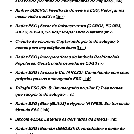
através do portfólio de investimentos de impacto
(
link
)
Ambev (ABEV3): Feedback do evento ESG; Reforçamos
nossa visão positiva
(
link
)
Radar ESG | Setor de infraestrutura (CCRO3, ECOR3,
RAIL3, HBSA3, STBP3): Preparando o asfalto
(
link
)
Crédito de carbono: Capturando parte da solução; 5
nomes para exposição ao tema
(
link
)
Radar ESG | Incorporadoras de Imóveis Residenciais
Populares: Construindo os andares ESG
(
link
)
Radar ESG | Arezzo & Co. (ARZZ3): Caminhando com seus
próprios passos pela agenda ESG
(
link
)
Trilogia ESG (Pt. I): Um mergulho no pilar E; Três nomes
que são parte da solução
(
link
)
Radar ESG | Blau (BLAU3) e Hypera (HYPE3): Em busca da
fórmula ESG
(
link
)
Bitcoin e ESG: Entenda os dois lados da moeda
(
link
)
Radar ESG | Bemobi (BMOB3): Diversidade é o nome do