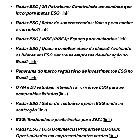
Radar ESG | 3R Petroleum: Construindo um caminho que
incorpora metas ESG
(
link
)
Radar ESG | Setor de supermercados: Vale a pena encher
o carrinho?
(
link
)
Radar ESG | JHSF (JHSF3): Espaço para melhorias
(
link
)
Radar ESG | Quem é o melhor aluno da classe? Avaliando
os líderes em ESG dentre as empresas de educação no
Brasil
(
link
)
Panorama do marco regulatório de investimentos ESG no
Brasil
(
link
)
CVM e B3 estudam intensificar critérios ESG para as
companhias listadas
(
link
)
Radar ESG | Setor de vestuário e joias: ESG ainda na
confecção
(
link
)
ESG: Tendências e preferências para 2021
(
link
)
Radar ESG | LOG Commercial Properties (LOGG3):
Oportunidades em empreendimentos verdes
(
link
)