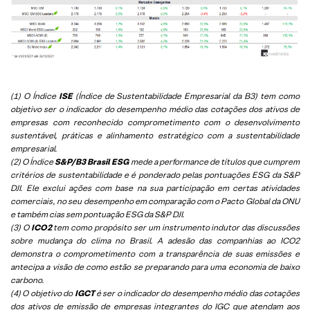
(1) O Índice
ISE
(Índice de Sustentabilidade Empresarial da B3) tem como
objetivo ser o indicador do desempenho médio das cotações dos ativos de
empresas com reconhecido comprometimento com o desenvolvimento
sustentável, práticas e alinhamento estratégico com a sustentabilidade
empresarial.
(2) O Índice
S&P/B3 Brasil ESG
mede a performance de títulos que cumprem
critérios de sustentabilidade e é ponderado pelas pontuações ESG da S&P
DJI. Ele exclui ações com base na sua participação em certas atividades
comerciais, no seu desempenho em comparação com o Pacto Global da ONU
e também cias sem pontuação ESG da S&P DJI.
(3) O
ICO2
tem como propósito ser um instrumento indutor das discussões
sobre mudança do clima no Brasil. A adesão das companhias ao ICO2
demonstra o comprometimento com a transparência de suas emissões e
antecipa a visão de como estão se preparando para uma economia de baixo
carbono.
(4) O objetivo do
IGCT
é ser o indicador do desempenho médio das cotações
dos ativos de emissão de empresas integrantes do IGC que atendam aos