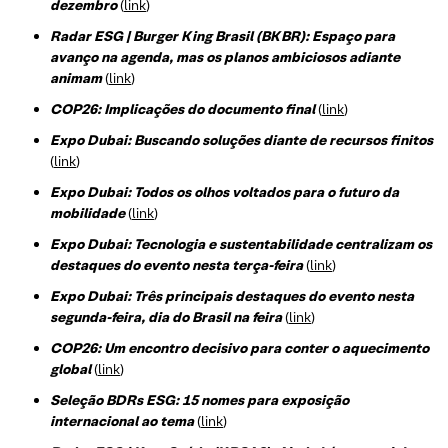
dezembro
(
link
)
Radar ESG | Burger King Brasil (BKBR): Espaço para
avanço na agenda, mas os planos ambiciosos adiante
animam
(
link
)
COP26: Implicações do documento final
(
link
)
Expo Dubai: Buscando soluções diante de recursos finitos
(
link
)
Expo Dubai: Todos os olhos voltados para o futuro da
mobilidade
(
link
)
Expo Dubai: Tecnologia e sustentabilidade centralizam os
destaques do evento nesta terça-feira
(
link
)
Expo Dubai: Três principais destaques do evento nesta
segunda-feira, dia do Brasil na feira
(
link
)
COP26: Um encontro decisivo para conter o aquecimento
global
(
link
)
Seleção BDRs ESG​: 15 nomes para exposição
internacional ao tema
(
link
)