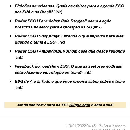
Eleições americanas: Quais os efeitos para a agenda ESG
nos EUA e no Brasil?
(
link
)
Radar ESG | Farmácias: Raia Drogasil como a ação
prescrita no setor para exposição a ESG
(
link
)
Radar ESG | Shoppings: Entenda o que importa para eles
quando o tema é ESG
(
link
)
Radar ESG | Ambev (ABEV3): Um case que desce redondo
(
link
)
Feedback do roadshow ESG: O que as gestoras no Brasil
estão fazendo em relação ao tema?
(
link
)
ESG de A a Z: Tudo o que você precisa saber sobre o tema
(
link
)
Ainda não tem conta na XP?
Clique aqui
e abra a sua!
10/01/2022 04:45:12 • Atualizado em