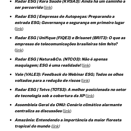
Radar ESG | Kora Saúde (KRSA3): Ainda há um caminho a
ser percorrido
(
link
)
Radar ESG | Empresas de Autopeças: Preparando a
estrada ESG; Governança e segurança em primeiro lugar
(
link
)
Radar ESG | Unifique (FIQE3) e Brisanet (BRIT3): O que as
empresas de telecomunicações brasileiras têm feito?
(
link
)
Radar ESG | Natura&Co. (NTCO3): Não é apenas
maquiagem; ESG é uma realidade!
(
link
)
Vale (VALE3): Feedback do Webinar ESG; Todos os olhos
voltados para a redução de riscos
(
link
)
Radar ESG | Totvs (TOTS3): A melhor posicionada no setor
de tecnologi
a sob a cobertura da XP
(
link
)
Assembleia Geral da ONU: Cenário climático alarmante
centraliza as discussões
(
link
)
Amazônia: Entendendo a importância da maior floresta
tropical do mundo
(
link
)