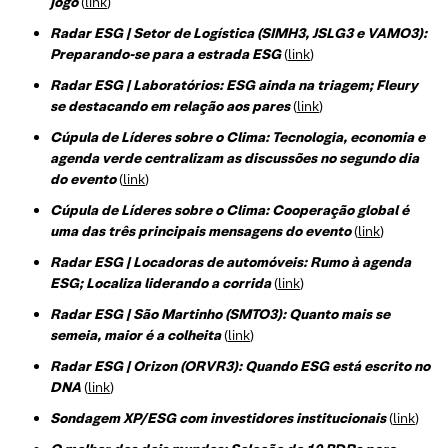
jogo
(
link
)
Radar ESG | Setor de Logística (SIMH3, JSLG3 e VAMO3):
Preparando-se para a estrada ESG
(
link
)
Radar ESG | Laboratórios: ESG ainda na triagem; Fleury
se destacando em relação aos pares
(
link
)
Cúpula de Líderes sobre o Clima: Tecnologia, economia e
agenda verde centralizam as discussões no segundo dia
do evento
(
link
)
Cúpula de Líderes sobre o Clima: Cooperação global é
uma das três principais mensagens do evento
(
link
)
Radar ESG | Locadoras de automóveis: Rumo à agenda
ESG; Localiza liderando a corrida
(
link
)
Radar ESG | São Martinho (SMTO3): Quanto mais se
semeia, maior é a colheita
(
link
)
Radar ESG | Orizon (ORVR3): Quando ESG está escrito no
DNA
(
link
)
Sondagem XP/ESG com investidores institucionais
(
link
)