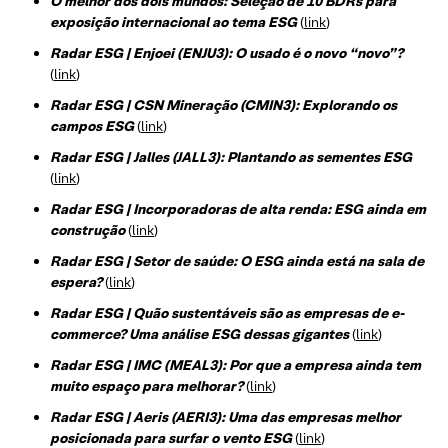
O melhor dos dois mundos: Seleção de 10 BDRs para
exposição internacional ao tema ESG
(
link
)
Radar ESG | Enjoei (ENJU3): O usado é o novo “novo”?
(
link
)
Radar ESG | CSN Mineração (CMIN3): Explorando os
campos ESG
(
link
)
Radar ESG | Jalles (JALL3): Plantando as sementes ESG
(
link
)
Radar ESG | Incorporadoras de alta renda: ESG ainda em
construção
(
link
)
Radar ESG | Setor de saúde: O ESG ainda está na sala de
espera?
(
link
)
Radar ESG | Quão sustentáveis são as empresas de e-
commerce? Uma análise ESG dessas gigantes
(
link
)
Radar ESG | IMC (MEAL3): Por que a empresa ainda tem
muito espaço para melhorar?
(
link
)
Radar ESG | Aeris (AERI3): Uma das empresas melhor
posicionada para surfar o vento ESG
(
link
)