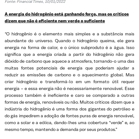
Fonte: Financial Times, 10/01/2022
A energia do hidrogênio está ganhando força, mas os críticos
dizem que não é eficiente nem verde o suficiente
“O hidrogênio é o elemento mais simples e a substância mais
abundante do universo. Quando o hidrogênio queima, ele gera
energia na forma de calor, e o único subproduto é a água. Isso
significa que a energia criada a partir do hidrogênio não gera
dióxido de carbono que aquece a atmosfera, tornando-o uma das
muitas fontes potenciais de energia que poderiam ajudar a
reduzir as emissões de carbono e o aquecimento global. Mas
criar hidrogênio e transformá-lo em um formato útil requer
energia – e essa energia não é necessariamente renovável. Esse
processo também é ineficiente e caro se comparado a outras
formas de energia, renováveis ou não. Muitos críticos dizem que a
indústria do hidrogênio é uma forma dos gigantes do petróleo e
do gás impedirem a adoção de fontes puras de energia renovável,
como a solar e a eólica, dando-lhes uma cobertura “verde” e, ao
mesmo tempo, mantendo a demanda por seus produtos.”