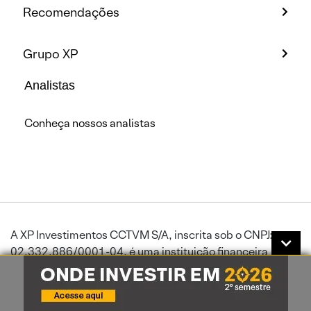
Recomendações
Grupo XP
Analistas
Conheça nossos analistas
A XP Investimentos CCTVM S/A, inscrita sob o CNPJ:
02.332.886/0001-04, é uma instituição financeira
autorizada a funcionar pelo Banco Central do Brasil.Toda
comunicação através de rede mundial de computadores
está sujeita a interrupções ou atrasos, podendo impedir