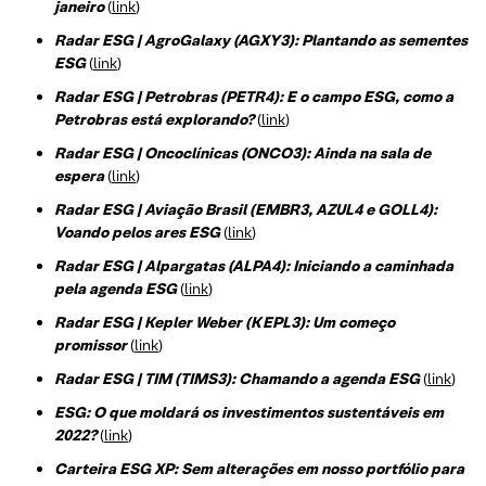
janeiro
(
link
)
Radar ESG | AgroGalaxy (AGXY3): Plantando as sementes
ESG
(
link
)
Radar ESG | Petrobras (PETR4): E o campo ESG, como a
Petrobras está explorando?
(
link
)
Radar ESG | Oncoclínicas (ONCO3): Ainda na sala de
espera
(
link
)
Radar ESG | Aviação Brasil (EMBR3, AZUL4 e GOLL4):
Voando pelos ares ESG
(
link
)
Radar ESG | Alpargatas (ALPA4): Iniciando a caminhada
pela agenda ESG
(
link
)
Radar ESG | Kepler Weber (KEPL3): Um começo
promissor
(
link
)
Radar ESG | TIM (TIMS3): Chamando a agenda ESG
(
link
)
ESG: O que moldará os investimentos sustentáveis em
2022?
(
link
)
Carteira ESG XP: Sem alterações em nosso portfólio para