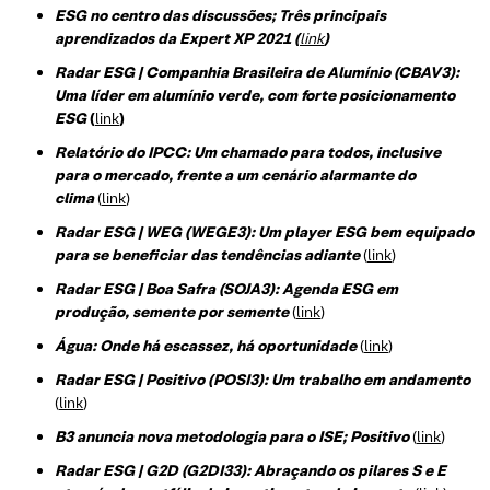
ESG no centro das discussões; Três principais
aprendizados da Expert XP 2021 (
link
)
Radar ESG | Companhia Brasileira de Alumínio (CBAV3):
Uma líder em alumínio verde, com forte posicionamento
ESG
(
link
)
Relatório do IPCC: Um chamado para todos, inclusive
para o mercado, frente a um cenário alarmante do
clima
(
link
)
Radar ESG | WEG (WEGE3): Um player ESG bem equipado
para se beneficiar das tendências adiante
(
link
)
Radar ESG | Boa Safra (SOJA3): Agenda ESG em
produção, semente por semente
(
link
)
Água: Onde há escassez, há oportunidade
(
link
)
Radar ESG | Positivo (POSI3): Um trabalho em andamento
(
link
)
B3 anuncia nova metodologia para o ISE; Positivo
(
link
)
Radar ESG | G2D (G2DI33): Abraçando os pilares S e E