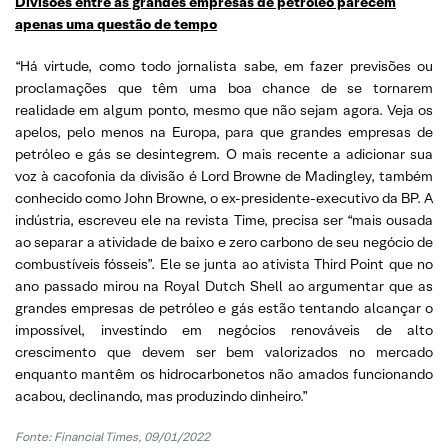
Divisões entre as grandes empresas de petróleo parecem
apenas uma questão de tempo
“Há virtude, como todo jornalista sabe, em fazer previsões ou
proclamações que têm uma boa chance de se tornarem
realidade em algum ponto, mesmo que não sejam agora. Veja os
apelos, pelo menos na Europa, para que grandes empresas de
petróleo e gás se desintegrem. O mais recente a adicionar sua
voz à cacofonia da divisão é Lord Browne de Madingley, também
conhecido como John Browne, o ex-presidente-executivo da BP. A
indústria, escreveu ele na revista Time, precisa ser “mais ousada
ao separar a atividade de baixo e zero carbono de seu negócio de
combustíveis fósseis”. Ele se junta ao ativista Third Point que no
ano passado mirou na Royal Dutch Shell ao argumentar que as
grandes empresas de petróleo e gás estão tentando alcançar o
impossível, investindo em negócios renováveis de alto
crescimento que devem ser bem valorizados no mercado
enquanto mantêm os hidrocarbonetos não amados funcionando
acabou, declinando, mas produzindo dinheiro.”
Fonte: Financial Times, 09/01/2022