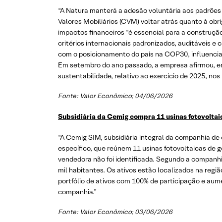
“A Natura manterá a adesão voluntária aos padrões
Valores Mobiliários (CVM) voltar atrás quanto à ob
impactos financeiros “é essencial para a construção 
critérios internacionais padronizados, auditáveis 
com o posicionamento do país na COP30, influencian
Em setembro do ano passado, a empresa afirmou, em
sustentabilidade, relativo ao exercício de 2025, no
Fonte: Valor Econômico; 04/06/2026
Subsidiária da Cemig compra 11 usinas fotovoltai
“A Cemig SIM, subsidiária integral da companhia de e
específico, que reúnem 11 usinas fotovoltaicas de 
vendedora não foi identificada. Segundo a companh
mil habitantes. Os ativos estão localizados na regi
portfólio de ativos com 100% de participação e aumen
companhia.”
Fonte: Valor Econômico; 03/06/2026