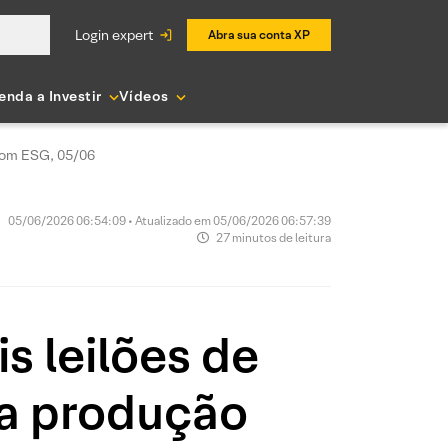
login expert
Abra sua conta XP
enda a Investir
Vídeos
 com ESG, 05/06
05/06/2026 06:54:09 • Atualizado em 05/06/2026 06:57:39
27 minutos de leitura
s leilões de
ra produção