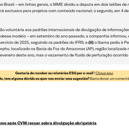
Brasil – em linhas gerais, o MME dividiu a disputa em dois leilões de
rá exclusivo para projetos com conteúdo nacional; o segundo, em 4 de
o voluntária aos padrões internacionais de divulgação de informações
 desse modelo – em setembro do ano passado, a companhia informou,
exercício de 2025, seguindo os padrões do IFRS; e
(ii)
o Ibama pediu à P
rpho, localizado na Bacia da Foz do Amazonas (AP), região localizada 
fevereiro deste ano, mas o vazamento de fluido de perfuração ocorrido
Gostaria de receber os relatórios ESG por e-mail
?
Clique aqui
.
o, tem alguma dúvida ou quer nos enviar uma sugestão?
Basta deixar um comentári
smo após CVM recuar sobre divulgação obrigatória