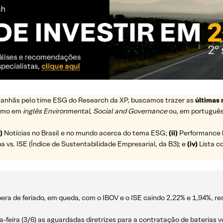
s manhãs pelo time ESG do Research da XP, buscamos trazer as
últimas 
ermo em
inglês Environmental, Social and Governance
ou, em português
i)
Notícias no Brasil e no mundo acerca do tema ESG;
(ii)
Performance h
vs. ISE (Índice de Sustentabilidade Empresarial, da B3); e
(iv)
Lista c
pera de feriado, em queda, com o IBOV e o ISE caindo 2,22% e 1,94%, r
ta-feira (3/6) as aguardadas diretrizes para a contratação de baterias 