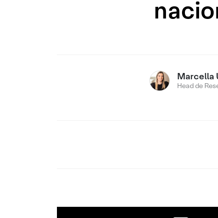
nacio
Marcella 
Head de Res