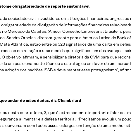
tome obrigatoriedade de reporte sustentável
da sociedade civil, investidores e instituições financeiras, engrossou 
 obrigatoriedade da divulgação de informações financeiras relacionad
es no Mercado de Capitais (Amec), Conselho Empresarial Brasileiro pa
de, Sandra Ornelas, diretora-gerente para a América Latina do Bank of
Mata Atlântica, estão entre os 328 signatários de uma carta em defes
trocesso em relação a uma medida que significou um dos avanços mai
”. O objetivo, afirmam, é sensibilizar a diretoria da CVM para que rec
e de um posicionamento técnico e estratégico em favor de um mercado
o na adoção dos padrões ISSB e deve manter esse protagonismo”, afirmo
 que andar de mãos dadas, diz Chambriard
mou nesta quarta-feira, 3, que é extremamente importante falar de tr
 segurança alimentar e a defesa territorial. “Precisamos evoluir um p
aís conversam com todos esses esforços em função de uma melhor situ