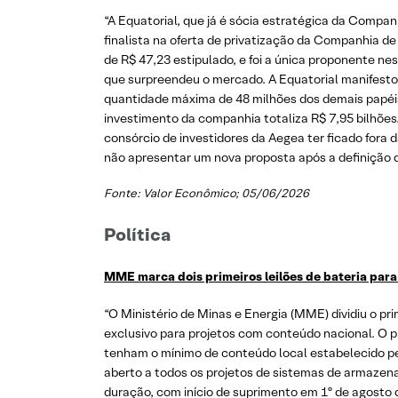
“A Equatorial, que já é sócia estratégica da Comp
finalista na oferta de privatização da Companhia d
de R$ 47,23 estipulado, e foi a única proponente ne
que surpreendeu o mercado. A Equatorial manifestou
quantidade máxima de 48 milhões dos demais papéis r
investimento da companhia totaliza R$ 7,95 bilhões.
consórcio de investidores da Aegea ter ficado fora 
não apresentar um nova proposta após a definição 
Fonte: Valor Econômico; 05/06/2026
Política
MME marca dois primeiros leilões de bateria par
“O Ministério de Minas e Energia (MME) dividiu o pr
exclusivo para projetos com conteúdo nacional. O p
tenham o mínimo de conteúdo local estabelecido p
aberto a todos os projetos de sistemas de armazenam
duração, com início de suprimento em 1º de agosto 