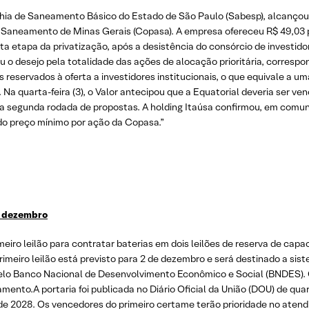
anhia de Saneamento Básico do Estado de São Paulo (Sabesp), alcançou
e Saneamento de Minas Gerais (Copasa). A empresa ofereceu R$ 49,03 
sta etapa da privatização, após a desistência do consórcio de investi
 o desejo pela totalidade das ações de alocação prioritária, correspo
eservados à oferta a investidores institucionais, o que equivale a uma
 Na quarta-feira (3), o Valor antecipou que a Equatorial deveria ser v
da segunda rodada de propostas. A holding Itaúsa confirmou, em comuni
do preço mínimo por ação da Copasa.”
a dezembro
imeiro leilão para contratar baterias em dois leilões de reserva de ca
rimeiro leilão está previsto para 2 de dezembro e será destinado a s
elo Banco Nacional de Desenvolvimento Econômico e Social (BNDES). 
ento.A portaria foi publicada no Diário Oficial da União (DOU) de quar
de 2028. Os vencedores do primeiro certame terão prioridade no atend