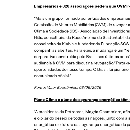
Empresários e 328 associações pedem que CVM re
“Mais um grupo, formado por entidades empresariais, 
Comissão de Valores Mobiliários (CVM) de revogar a
Clima e Sociedade (iCS), Associação de Investidor
Hills, conselheira da Rede Anbima de Sustentabilida
conselheiro da Klabin e fundador da Fundação SOS 
companhias abertas. Para eles, a mudança é um “re
corporativa construída pelo Brasil nos últimos anos
audiência à CVM para discutir a revogação.“Trata-s
oportunidades do nosso tempo. O Brasil foi pioneir
comunicado oficial.”
Fonte: Valor Econômico; 03/06/2026
Plano Clima e plano de segurança energética têm
“A presidente da Petrobras, Magda Chambriard, afir
é o pilar do desejo de todas as nações, junto com a
energética e o futuro da segurança energética do p