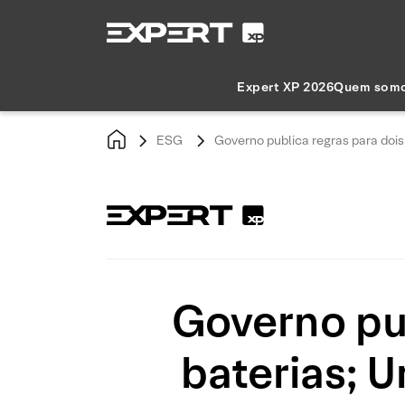
Expert XP 2026
Quem som
ESG
Governo publica regras para dois
Governo pub
baterias; 