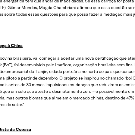
a energética têm que andar de mãos dadas. Se essa carroça for posta n
STF), Gilmar Mendes, Magda Chambriard afirmou que essa questão se ref
es sobre todas essas questões para que possa fazer a mediação mais ju
ega à China
bovina brasileira, vai começar a aceitar uma nova certificação que at
T), foi desenvolvido pelo Imaflora, organização brasileira sem fins l
 empresarial de Tianjin, cidade portuária no norte do país que concen
ma piloto a partir de dezembro. O projeto se inspirou no chamado “boi 
imais antes de 30 meses impulsionou mudanças que reduziram as emiss
é que um selo que ateste o desmatamento zero – e possivelmente um p
a, mas outros biomas que almejam o mercado chinês, destino de 47% d
es do setor.”
alista da Copasa