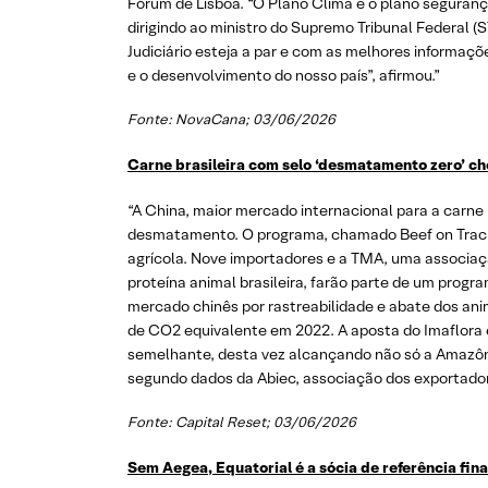
Fórum de Lisboa. “O Plano Clima e o plano seguranç
dirigindo ao ministro do Supremo Tribunal Federal (
Judiciário esteja a par e com as melhores informaçõ
e o desenvolvimento do nosso país”, afirmou.”
Fonte: NovaCana; 03/06/2026
Carne brasileira com selo ‘desmatamento zero’ ch
“A China, maior mercado internacional para a carne 
desmatamento. O programa, chamado Beef on Track (Bo
agrícola. Nove importadores e a TMA, uma associação
proteína animal brasileira, farão parte de um progra
mercado chinês por rastreabilidade e abate dos an
de CO2 equivalente em 2022. A aposta do Imaflora 
semelhante, desta vez alcançando não só a Amazôni
segundo dados da Abiec, associação dos exportador
Fonte: Capital Reset; 03/06/2026
Sem Aegea, Equatorial é a sócia de referência fin