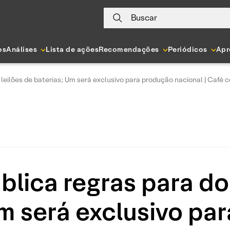
Buscar
os
Análises
Lista de ações
Recomendações
Periódicos
Apr
 leilões de baterias; Um será exclusivo para produção nacional | Café
lica regras para doi
Um será exclusivo pa