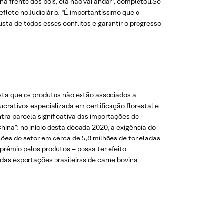
a frente dos bois, ela não vai andar”, completou.Se
lete no Judiciário. “É importantíssimo que o
sta de todos esses conflitos e garantir o progresso
esta que os produtos não estão associados a
ucrativos especializada em certificação florestal e
tra parcela significativa das importações de
China”: no início desta década 2020, a exigência do
ões do setor em cerca de 5,8 milhões de toneladas
rêmio pelos produtos – possa ter efeito
as exportações brasileiras de carne bovina,