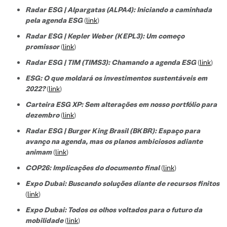
Radar ESG | Alpargatas (ALPA4): Iniciando a caminhada
pela agenda ESG
(
link
)
Radar ESG | Kepler Weber (KEPL3): Um começo
promissor
(
link
)
Radar ESG | TIM (TIMS3): Chamando a agenda ESG
(
link
)
ESG: O que moldará os investimentos sustentáveis em
2022?
(
link
)
Carteira ESG XP: Sem alterações em nosso portfólio para
dezembro
(
link
)
Radar ESG | Burger King Brasil (BKBR): Espaço para
avanço na agenda, mas os planos ambiciosos adiante
animam
(
link
)
COP26: Implicações do documento final
(
link
)
Expo Dubai: Buscando soluções diante de recursos finitos
(
link
)
Expo Dubai: Todos os olhos voltados para o futuro da
mobilidade
(
link
)