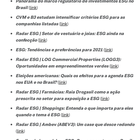
Panorama do marco regulatório de investimentos ESG no
Brasil
(
link
)
CVM e B3 estudam intensificar critérios ESG para as
companhias listadas
(
link
)
Radar ESG | Setor de vestuário e joias: ESG ainda na
confecção
(
link
)
ESG: Tendências e preferências para 2021
(
link
)
Radar ESG | LOG Commercial Properties (LOGG3):
Oportunidades em empreendimentos verdes
(
link
)
Eleições americanas: Quais os efeitos para a agenda ESG
nos EUA e no Brasil?
(
link
)
Radar ESG | Farmácias: Raia Drogasil como a ação
prescrita no setor para exposição a ESG
(
link
)
Radar ESG | Shoppings: Entenda o que importa para eles
quando o tema é ESG
(
link
)
Radar ESG | Ambev (ABEV3): Um case que desce redondo
(
link
)