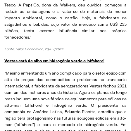
Tesco. A PepsiCo, dona da Walkers, deu ouvidos: começou a
reduzir as embalagens e a valer-se de materiais de menor
impacto ambiental, como o cartão. Hoje, a fabricante de
salgadinhos e bebidas, cujo valor de mercado soma US$ 235
bilhões, tenta exercer influência similar nos próprios
fornecedores.”
Fonte: Valor Econômico, 23/02/2022
Vestas está de olho em hidrogênio verde e ‘offshore’
“Mesmo enfrentando um ano complicado para o setor eólico com
alta de preços das commodities e problemas no transporte
internacional, a fabricante de aerogeradores Vestas fechou 2021
com um dos melhores anos da história. Agora os planos de longo
prazo incluem uma nova fábrica de equipamentos para eólicas de
alto-mar (offshore) e hidrogênio verde. O presidente da
companhia na América Latina, Eduardo Ricotta, acredita que a
região terá protagonismo nas futuras soluções eólicas em alto-
mar (“offshore”) e para o mercado de hidrogênio verde. Em
conversa com o Valor, o executivo disse que a empresa já