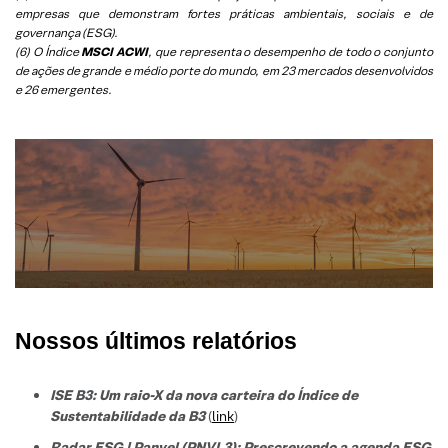
empresas que demonstram fortes práticas ambientais, sociais e de
governança (ESG).
(6)
O Índice
MSCI ACWI
, que representa o desempenho de todo o conjunto
de ações de grande e médio porte do mundo, em 23 mercados desenvolvidos
e 26 emergentes.
Nossos últimos relatórios
ISE B3: Um raio-X da nova carteira do Índice de
Sustentabilidade da B3
(
link
)
Radar ESG | Panvel (PNVL3): Prescrevendo a agenda ESG