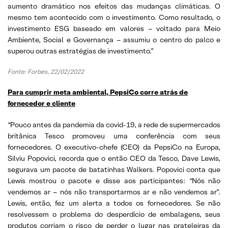
aumento dramático nos efeitos das mudanças climáticas. O
mesmo tem acontecido com o investimento. Como resultado, o
investimento ESG baseado em valores – voltado para Meio
Ambiente, Social e Governança – assumiu o centro do palco e
superou outras estratégias de investimento.”
Fonte: Forbes, 22/02/2022
Para cumprir meta ambiental, PepsiCo corre atrás de
fornecedor e cliente
“Pouco antes da pandemia da covid-19, a rede de supermercados
britânica Tesco promoveu uma conferência com seus
fornecedores. O executivo-chefe (CEO) da PepsiCo na Europa,
Silviu Popovici, recorda que o então CEO da Tesco, Dave Lewis,
segurava um pacote de batatinhas Walkers. Popovici conta que
Lewis mostrou o pacote e disse aos participantes: “Nós não
vendemos ar – nós não transportarmos ar e não vendemos ar”.
Lewis, então, fez um alerta a todos os fornecedores. Se não
resolvessem o problema do desperdício de embalagens, seus
produtos corriam o risco de perder o lugar nas prateleiras da