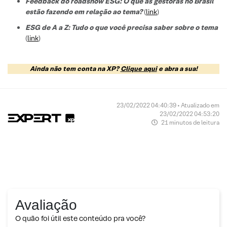
Feedback do roadshow ESG: O que as gestoras no Brasil
estão fazendo em relação ao tema?
(
link
)
ESG de A a Z: Tudo o que você precisa saber sobre o tema
(
link
)
Ainda não tem conta na XP?
Clique aqui
e abra a sua!
23/02/2022 04:40:39 • Atualizado em
23/02/2022 04:53:20
21 minutos de leitura
Avaliação
O quão foi útil este conteúdo pra você?