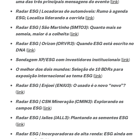
uma das três principais mensagens do evento
(
link
)
Radar ESG | Locadoras de automóveis: Rumo à agenda
ESG; Localiza liderando a corrida
(
link
)
Radar ESG | São Martinho (SMTO3): Quanto mais se
semeia, maior é a colheita
(
link
)
Radar ESG | Orizon (ORVR3): Quando ESG está escrito no
DNA
(
link
)
Sondagem XP/ESG com investidores institucionais
(
link
)
O melhor dos dois mundos: Seleção de 10 BDRs para
exposição internacional ao tema ESG
(
link
)
Radar ESG | Enjoei (ENJU3): O usado é o novo “novo”?
(
link
)
Radar ESG | CSN Mineração (CMIN3): Explorando os
campos ESG
(
link
)
Radar ESG | Jalles (JALL3): Plantando as sementes ESG
(
link
)
Radar ESG | Incorporadoras de alta renda: ESG ainda em