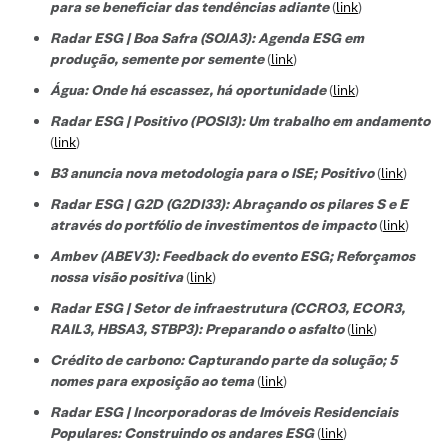
para se beneficiar das tendências adiante
(
link
)
Radar ESG | Boa Safra (SOJA3): Agenda ESG em
produção, semente por semente
(
link
)
Água: Onde há escassez, há oportunidade
(
link
)
Radar ESG | Positivo (POSI3): Um trabalho em andamento
(
link
)
B3 anuncia nova metodologia para o ISE; Positivo
(
link
)
Radar ESG | G2D (G2DI33): Abraçando os pilares S e E
através do portfólio de investimentos de impacto
(
link
)
Ambev (ABEV3): Feedback do evento ESG; Reforçamos
nossa visão positiva
(
link
)
Radar ESG | Setor de infraestrutura (CCRO3, ECOR3,
RAIL3, HBSA3, STBP3): Preparando o asfalto
(
link
)
Crédito de carbono: Capturando parte da solução; 5
nomes para exposição ao tema
(
link
)
Radar ESG | Incorporadoras de Imóveis Residenciais
Populares: Construindo os andares ESG
(
link
)