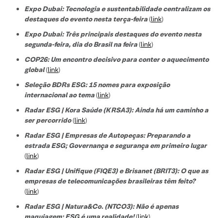
Expo Dubai: Tecnologia e sustentabilidade centralizam os
destaques do evento nesta terça-feira
(
link
)
Expo Dubai: Três principais destaques do evento nesta
segunda-feira, dia do Brasil na feira
(
link
)
COP26: Um encontro decisivo para conter o aquecimento
global
(
link
)
Seleção BDRs ESG​: 15 nomes para exposição
internacional ao tema
(
link
)
Radar ESG | Kora Saúde (KRSA3): Ainda há um caminho a
ser percorrido
(
link
)
Radar ESG | Empresas de Autopeças: Preparando a
estrada ESG; Governança e segurança em primeiro lugar
(
link
)
Radar ESG | Unifique (FIQE3) e Brisanet (BRIT3): O que as
empresas de telecomunicações brasileiras têm feito?
(
link
)
Radar ESG | Natura&Co. (NTCO3): Não é apenas
maquiagem; ESG é uma realidade!
(
link
)