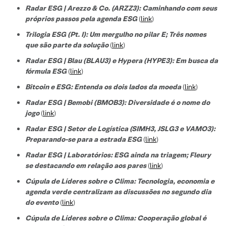
Radar ESG | Arezzo & Co. (ARZZ3): Caminhando com seus
próprios passos pela agenda ESG
(
link
)
Trilogia ESG (Pt. I): Um mergulho no pilar E; Três nomes
que são parte da solução
(
link
)
Radar ESG | Blau (BLAU3) e Hypera (HYPE3): Em busca da
fórmula ESG
(
link
)
Bitcoin e ESG: Entenda os dois lados da moeda
(
link
)
Radar ESG | Bemobi (BMOB3): Diversidade é o nome do
jogo
(
link
)
Radar ESG | Setor de Logística (SIMH3, JSLG3 e VAMO3):
Preparando-se para a estrada ESG
(
link
)
Radar ESG | Laboratórios: ESG ainda na triagem; Fleury
se destacando em relação aos pares
(
link
)
Cúpula de Líderes sobre o Clima: Tecnologia, economia e
agenda verde centralizam as discussões no segundo dia
do evento
(
link
)
Cúpula de Líderes sobre o Clima: Cooperação global é