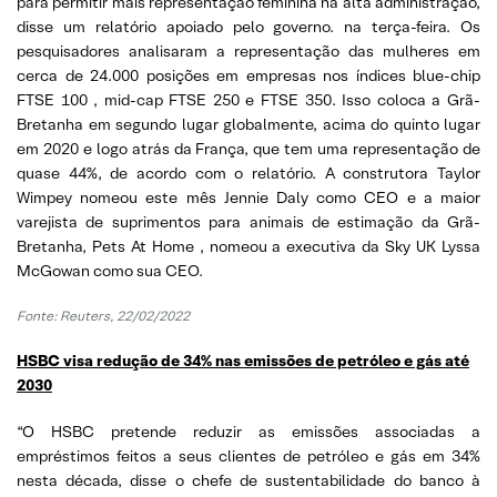
para permitir mais representação feminina na alta administração,
disse um relatório apoiado pelo governo. na terça-feira. Os
pesquisadores analisaram a representação das mulheres em
cerca de 24.000 posições em empresas nos índices blue-chip
FTSE 100 , mid-cap FTSE 250 e FTSE 350. Isso coloca a Grã-
Bretanha em segundo lugar globalmente, acima do quinto lugar
em 2020 e logo atrás da França, que tem uma representação de
quase 44%, de acordo com o relatório. A construtora Taylor
Wimpey nomeou este mês Jennie Daly como CEO e a maior
varejista de suprimentos para animais de estimação da Grã-
Bretanha, Pets At Home , nomeou a executiva da Sky UK Lyssa
McGowan como sua CEO.
Fonte: Reuters, 22/02/2022
HSBC visa redução de 34% nas emissões de petróleo e gás até
2030
“O HSBC pretende reduzir as emissões associadas a
empréstimos feitos a seus clientes de petróleo e gás em 34%
nesta década, disse o chefe de sustentabilidade do banco à