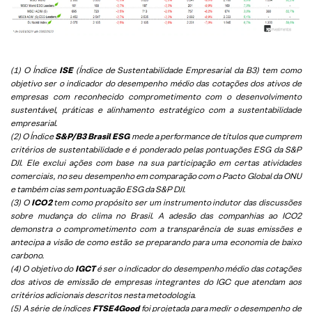
(1) O Índice
ISE
(Índice de Sustentabilidade Empresarial da B3) tem como
objetivo ser o indicador do desempenho médio das cotações dos ativos de
empresas com reconhecido comprometimento com o desenvolvimento
sustentável, práticas e alinhamento estratégico com a sustentabilidade
empresarial.
(2) O Índice
S&P/B3 Brasil ESG
mede a performance de títulos que cumprem
critérios de sustentabilidade e é ponderado pelas pontuações ESG da S&P
DJI. Ele exclui ações com base na sua participação em certas atividades
comerciais, no seu desempenho em comparação com o Pacto Global da ONU
e também cias sem pontuação ESG da S&P DJI.
(3) O
ICO2
tem como propósito ser um instrumento indutor das discussões
sobre mudança do clima no Brasil. A adesão das companhias ao ICO2
demonstra o comprometimento com a transparência de suas emissões e
antecipa a visão de como estão se preparando para uma economia de baixo
carbono.
(4) O objetivo do
IGCT
é ser o indicador do desempenho médio das cotações
dos ativos de emissão de empresas integrantes do IGC que atendam aos
critérios adicionais descritos nesta metodologia.
(5)
A série de índices
FTSE4Good
foi projetada para medir o desempenho de