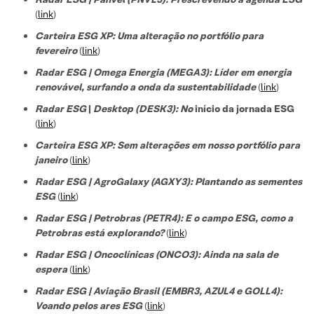
(
link
)
Carteira ESG XP: Uma alteração no portfólio para
fevereiro
(
link
)
Radar ESG | Omega Energia (MEGA3): Líder em energia
renovável, surfando a onda da sustentabilidade
(
link
)
Radar ESG
|
Desktop (DESK3): No
início da jornada ESG
(
link
)
Carteira ESG XP: Sem alterações em nosso portfólio para
janeiro
(
link
)
Radar ESG | AgroGalaxy (AGXY3): Plantando as sementes
ESG
(
link
)
Radar ESG | Petrobras (PETR4): E o campo ESG, como a
Petrobras está explorando?
(
link
)
Radar ESG | Oncoclínicas (ONCO3): Ainda na sala de
espera
(
link
)
Radar ESG | Aviação Brasil (EMBR3, AZUL4 e GOLL4):
Voando pelos ares ESG
(
link
)