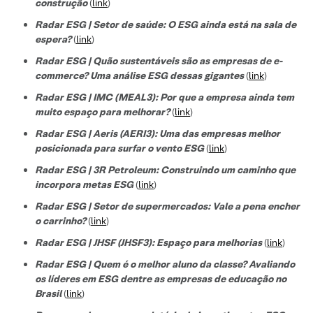
construção
(
link
)
Radar ESG | Setor de saúde: O ESG ainda está na sala de
espera?
(
link
)
Radar ESG | Quão sustentáveis são as empresas de e-
commerce? Uma análise ESG dessas gigantes
(
link
)
Radar ESG | IMC (MEAL3): Por que a empresa ainda tem
muito espaço para melhorar?
(
link
)
Radar ESG | Aeris (AERI3): Uma das empresas melhor
posicionada para surfar o vento ESG
(
link
)
Radar ESG | 3R Petroleum: Construindo um caminho que
incorpora metas ESG
(
link
)
Radar ESG | Setor de supermercados: Vale a pena encher
o carrinho?
(
link
)
Radar ESG | JHSF (JHSF3): Espaço para melhorias
(
link
)
Radar ESG | Quem é o melhor aluno da classe? Avaliando
os líderes em ESG dentre as empresas de educação no
Brasil
(
link
)