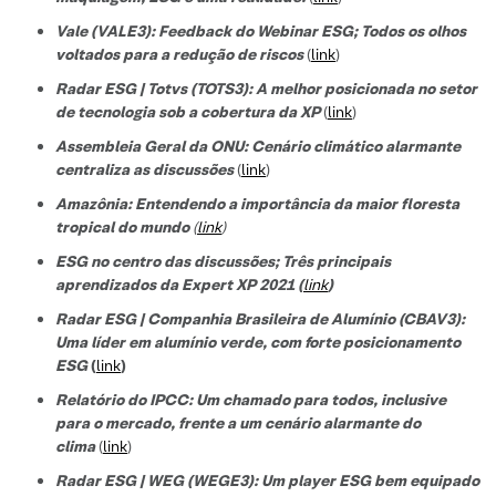
Vale (VALE3): Feedback do Webinar ESG; Todos os olhos
voltados para a redução de riscos
(
link
)
Radar ESG | Totvs (TOTS3): A melhor posicionada no setor
de tecnologi
a sob a cobertura da XP
(
link
)
Assembleia Geral da ONU: Cenário climático alarmante
centraliza as discussões
(
link
)
Amazônia: Entendendo a importância da maior floresta
tropical do mundo
(
link
)
ESG no centro das discussões; Três principais
aprendizados da Expert XP 2021 (
link
)
Radar ESG | Companhia Brasileira de Alumínio (CBAV3):
Uma líder em alumínio verde, com forte posicionamento
ESG
(
link
)
Relatório do IPCC: Um chamado para todos, inclusive
para o mercado, frente a um cenário alarmante do
clima
(
link
)
Radar ESG | WEG (WEGE3): Um player ESG bem equipado