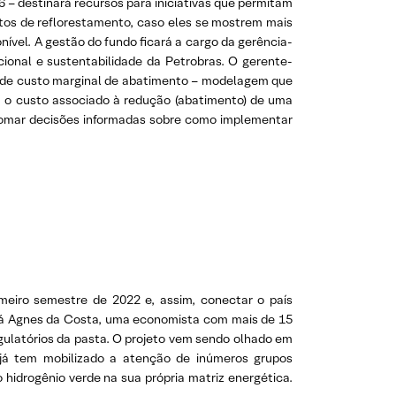
 – destinará recursos para iniciativas que permitam
tos de reflorestamento, caso eles se mostrem mais
nível. A gestão do fundo ficará a cargo da gerência-
cional e sustentabilidade da Petrobras. O gerente-
va de custo marginal de abatimento – modelagem que
a o custo associado à redução (abatimento) de uma
 tomar decisões informadas sobre como implementar
meiro semestre de 2022 e, assim, conectar o país
stá Agnes da Costa, uma economista com mais de 15
gulatórios da pasta. O projeto vem sendo olhado em
e já tem mobilizado a atenção de inúmeros grupos
 hidrogênio verde na sua própria matriz energética.