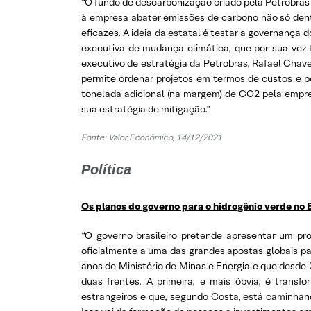
“O fundo de descarbonização criado pela Petrobras 
à empresa abater emissões de carbono não só dent
eficazes. A ideia da estatal é testar a governança 
executiva de mudança climática, que por sua vez f
executivo de estratégia da Petrobras, Rafael Chav
permite ordenar projetos em termos de custos e p
tonelada adicional (na margem) de CO2 pela empre
sua estratégia de mitigação.”
Fonte: Valor Econômico, 14/12/2021
Política
Os planos do governo para o hidrogênio verde no B
“O governo brasileiro pretende apresentar um pr
oficialmente a uma das grandes apostas globais p
anos de Ministério de Minas e Energia e que desde
duas frentes. A primeira, e mais óbvia, é trans
estrangeiros e que, segundo Costa, está caminhando