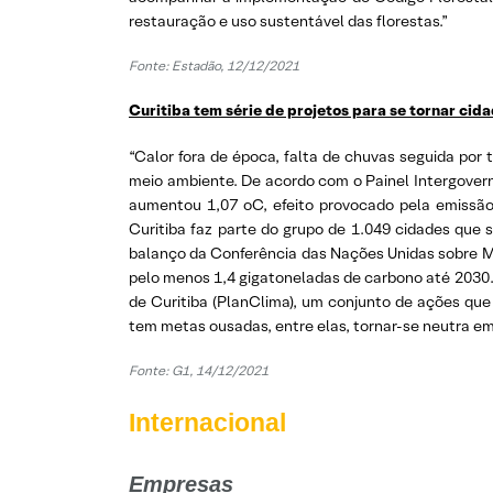
restauração e uso sustentável das florestas.”
Fonte: Estadão, 12/12/2021
Curitiba tem série de projetos para se tornar cid
“Calor fora de época, falta de chuvas seguida por
meio ambiente. De acordo com o Painel Intergover
aumentou 1,07 oC, efeito provocado pela emissão
Curitiba faz parte do grupo de 1.049 cidades que 
balanço da Conferência das Nações Unidas sobre M
pelo menos 1,4 gigatoneladas de carbono até 2030.
de Curitiba (PlanClima), um conjunto de ações que
tem metas ousadas, entre elas, tornar-se neutra e
Fonte: G1, 14/12/2021
Internacional
Empresas