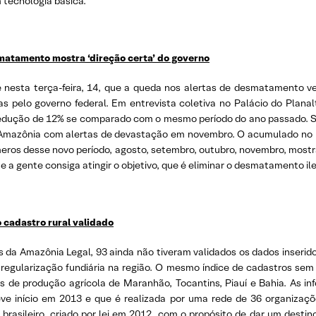
 tecnologia básica.”
matamento mostra ‘direção certa’ do governo
e nesta terça-feira, 14, que a queda nos alertas de desmatamento v
pelo governo federal. Em entrevista coletiva no Palácio do Planalto
 redução de 12% se comparado com o mesmo período do ano passado.
da Amazônia com alertas de devastação em novembro. O acumulado no 
eros desse novo período, agosto, setembro, outubro, novembro, mostr
a gente consiga atingir o objetivo, que é eliminar o desmatamento ileg
 cadastro rural validado
 da Amazônia Legal, 93 ainda não tiveram validados os dados inserid
egularização fundiária na região. O mesmo índice de cadastros se
as de produção agrícola de Maranhão, Tocantins, Piauí e Bahia. As 
teve início em 2013 e que é realizada por uma rede de 36 organizaçõe
asileiro, criado por lei em 2012, com o propósito de dar um destino