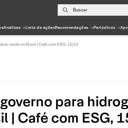
Buscar
os
Análises
Lista de ações
Recomendações
Periódicos
Apr
ênio verde no Brasil | Café com ESG, 15/12
 governo para hidrog
il | Café com ESG, 