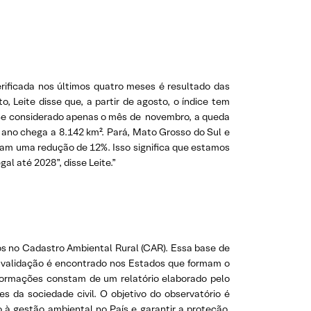
erificada nos últimos quatro meses é resultado das
, Leite disse que, a partir de agosto, o índice tem
 Se considerado apenas o mês de novembro, a queda
ano chega a 8.142 km². Pará, Mato Grosso do Sul e
am uma redução de 12%. Isso significa que estamos
al até 2028”, disse Leite.”
os no Cadastro Ambiental Rural (CAR). Essa base de
m validação é encontrado nos Estados que formam o
informações constam de um relatório elaborado pelo
s da sociedade civil. O objetivo do observatório é
 à gestão ambiental no País e garantir a proteção,