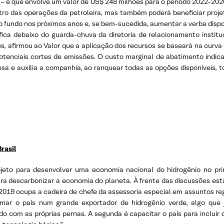
– e que envolve um valor de US$ 248 milhões para o período 2022-2026
ro das operações da petroleira, mas também poderá beneficiar proje
do fundo nos próximos anos e, se bem-sucedida, aumentar a verba dispo
ica debaixo do guarda-chuva da diretoria de relacionamento institu
es, afirmou ao Valor que a aplicação dos recursos se baseará na cur
otenciais cortes de emissões. O custo marginal de abatimento indic
sa e auxilia a companhia, ao ranquear todas as opções disponíveis,
rasil
ojeto para desenvolver uma economia nacional do hidrogênio no pri
ara descarbonizar a economia do planeta. À frente das discussões e
 2019 ocupa a cadeira de chefe da assessoria especial em assuntos re
formar o país num grande exportador de hidrogênio verde, algo qu
 com as próprias pernas. A segunda é capacitar o país para incluir o