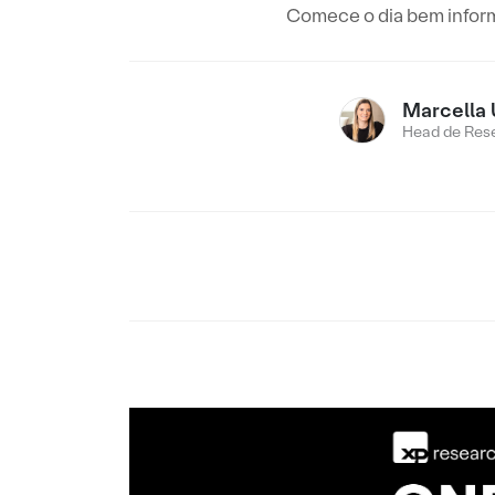
Comece o dia bem inform
Marcella 
Head de Res