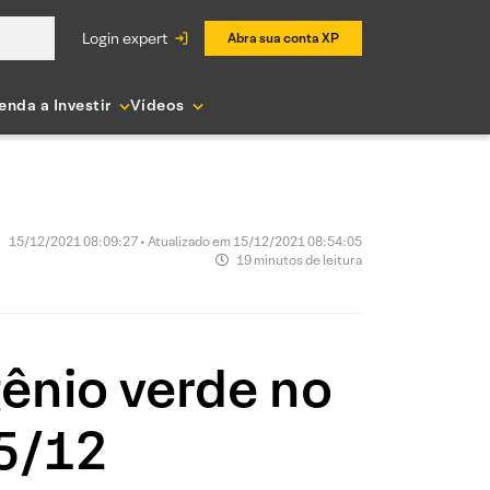
login expert
Abra sua conta XP
enda a Investir
Vídeos
15/12/2021 08:09:27 • Atualizado em 15/12/2021 08:54:05
19 minutos de leitura
ênio verde no
15/12