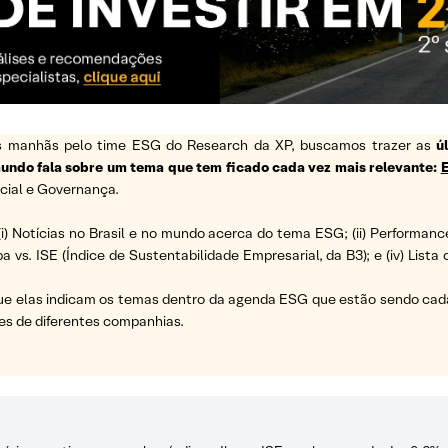
 as manhãs pelo time ESG do Research da XP, buscamos trazer as
ú
 mundo fala sobre um tema que tem ficado cada vez mais relevante:
cial e Governança.
(i) Notícias no Brasil e no mundo acerca do tema ESG; (ii) Performanc
a vs. ISE (Índice de Sustentabilidade Empresarial, da B3); e (iv) List
ue elas indicam os temas dentro da agenda ESG que estão sendo cada 
es de diferentes companhias.