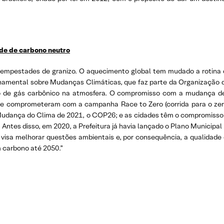
ade de carbono neutro
 tempestades de granizo. O aquecimento global tem mudado a rotina d
namental sobre Mudanças Climáticas, que faz parte da Organização 
 de gás carbônico na atmosfera. O compromisso com a mudança des
se comprometeram com a campanha Race to Zero (corrida para o zero,
udança do Clima de 2021, o COP26; e as cidades têm o compromisso d
 Antes disso, em 2020, a Prefeitura já havia lançado o Plano Municip
 visa melhorar questões ambientais e, por consequência, a qualidade 
m carbono até 2050.”