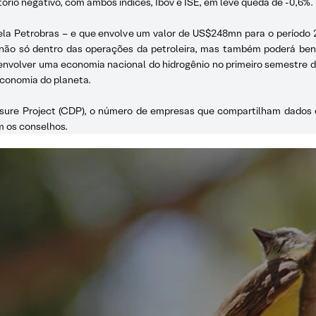
tório negativo, com ambos índices, Ibov e ISE, em leve queda de -0,6%.
 pela Petrobras – e que envolve um valor de US$248mn para o período 
o só dentro das operações da petroleira, mas também poderá benefic
envolver uma economia nacional do hidrogênio no primeiro semestre d
economia do planeta.
losure Project (CDP), o número de empresas que compartilham dados
m os conselhos.