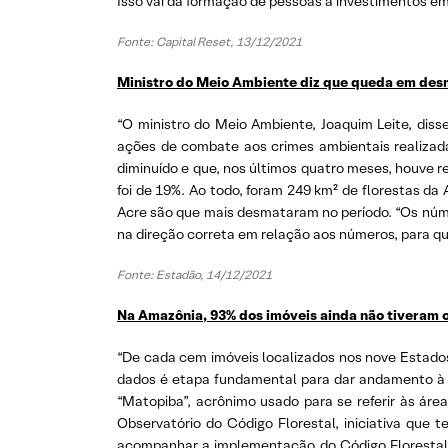
Isso vai da formação de pessoas a investimentos em
Fonte: Capital Reset, 13/12/2021
Ministro do Meio Ambiente diz que queda em des
“O ministro do Meio Ambiente, Joaquim Leite, diss
ações de combate aos crimes ambientais realizadas 
diminuído e que, nos últimos quatro meses, houve
foi de 19%. Ao todo, foram 249 km² de florestas 
Acre são que mais desmataram no período. “Os núm
na direção correta em relação aos números, para que 
Fonte: Estadão, 14/12/2021
Na Amazônia, 93% dos imóveis ai
n
da não tiveram o
“De cada cem imóveis localizados nos nove Estados
dados é etapa fundamental para dar andamento à r
“Matopiba”, acrônimo usado para se referir às áre
Observatório do Código Florestal, iniciativa que 
acompanhar a implementação do Código Florestal br