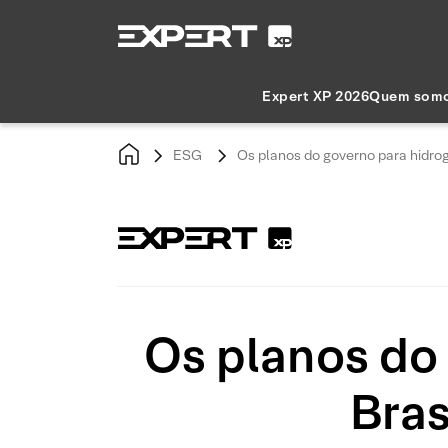
Expert XP 2026
Quem som
ESG
Os planos do governo para hidrog
Os planos do
Bras