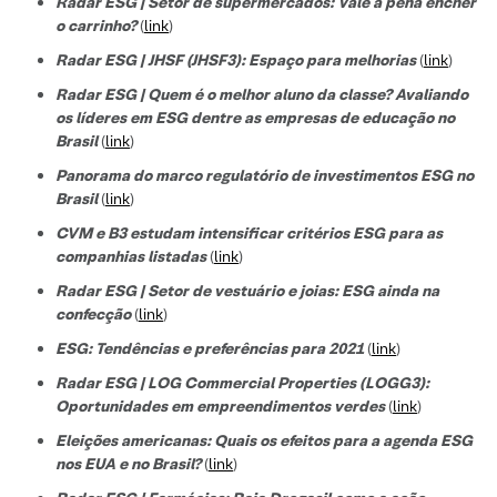
Radar ESG | Setor de supermercados: Vale a pena encher
o carrinho?
(
link
)
Radar ESG | JHSF (JHSF3): Espaço para melhorias
(
link
)
Radar ESG | Quem é o melhor aluno da classe? Avaliando
os líderes em ESG dentre as empresas de educação no
Brasil
(
link
)
Panorama do marco regulatório de investimentos ESG no
Brasil
(
link
)
CVM e B3 estudam intensificar critérios ESG para as
companhias listadas
(
link
)
Radar ESG | Setor de vestuário e joias: ESG ainda na
confecção
(
link
)
ESG: Tendências e preferências para 2021
(
link
)
Radar ESG | LOG Commercial Properties (LOGG3):
Oportunidades em empreendimentos verdes
(
link
)
Eleições americanas: Quais os efeitos para a agenda ESG
nos EUA e no Brasil?
(
link
)