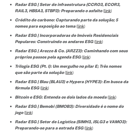
Radar ESG | Setor de infraestrutura (CCRO3, ECOR3,
RAIL3, HBSA3, STBP3): Preparando o asfalto
(
link
)
Crédito de carbono: Capturando parte da solução; 5
nomes para exposição ao tema
(
link
)
Radar ESG | Incorporadoras de Imóveis Residenciais
Populares: Construindo os andares ESG
(
link
)
Radar ESG | Arezzo & Co. (ARZZ3): Caminhando com seus
próprios passos pela agenda ESG
(
link
)
Trilogia ESG (Pt. I): Um mergulho no pilar E; Três nomes
que são parte da solução
(
link
)
Radar ESG | Blau (BLAU3) e Hypera (HYPE3): Em busca da
fórmula ESG
(
link
)
Bitcoin e ESG: Entenda os dois lados da moeda
(
link
)
Radar ESG | Bemobi (BMOB3): Diversidade é o nome do
jogo
(
link
)
Radar ESG | Setor de Logística (SIMH3, JSLG3 e VAMO3):
Preparando-se para a estrada ESG
(
link
)