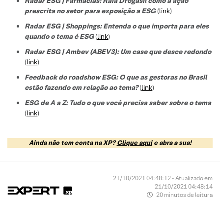
Radar ESG | Farmácias: Raia Drogasil como a ação
prescrita no setor para exposição a ESG
(
link
)
Radar ESG | Shoppings: Entenda o que importa para eles
quando o tema é ESG
(
link
)
Radar ESG | Ambev (ABEV3): Um case que desce redondo
(
link
)
Feedback do roadshow ESG: O que as gestoras no Brasil
estão fazendo em relação ao tema?
(
link
)
ESG de A a Z: Tudo o que você precisa saber sobre o tema
(
link
)
Ainda não tem conta na XP?
Clique aqui
e abra a sua!
21/10/2021 04:48:12 • Atualizado em
21/10/2021 04:48:14
20 minutos de leitura