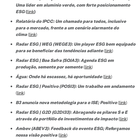
Uma líder em alumínio verde, com forte posicionamento
ESG
(
link
)
Relatório do IPCC: Um chamado para todos, inclusive
para o mercado, frente a um cenário alarmante do
clima
(
link
)
Radar ESG | WEG (WEGE3): Um player ESG bem equipado
para se beneficiar das tendências adiante
(
link
)
Radar ESG | Boa Safra (SOJA3): Agenda ESG em
produção, semente por semente
(
link
)
Água: Onde há escassez, há oportunidade
(
link
)
Radar ESG | Positivo (POSI3): Um trabalho em andamento
(
link
)
B3 anuncia nova metodologia para o ISE; Positivo
(
link
)
Radar ESG | G2D (G2DI33): Abraçando os pilares S e E
através do portfólio de investimentos de impacto
(
link
)
Ambev (ABEV3): Feedback do evento ESG; Reforçamos
nossa visão positiva
(
link
)