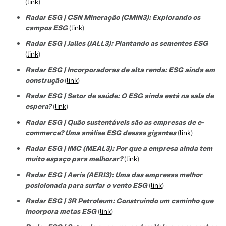
(
link
)
Radar ESG | CSN Mineração (CMIN3): Explorando os
campos ESG
(
link
)
Radar ESG | Jalles (JALL3): Plantando as sementes ESG
(
link
)
Radar ESG | Incorporadoras de alta renda: ESG ainda em
construção
(
link
)
Radar ESG | Setor de saúde: O ESG ainda está na sala de
espera?
(
link
)
Radar ESG | Quão sustentáveis são as empresas de e-
commerce? Uma análise ESG dessas gigantes
(
link
)
Radar ESG | IMC (MEAL3): Por que a empresa ainda tem
muito espaço para melhorar?
(
link
)
Radar ESG | Aeris (AERI3): Uma das empresas melhor
posicionada para surfar o vento ESG
(
link
)
Radar ESG | 3R Petroleum: Construindo um caminho que
incorpora metas ESG
(
link
)