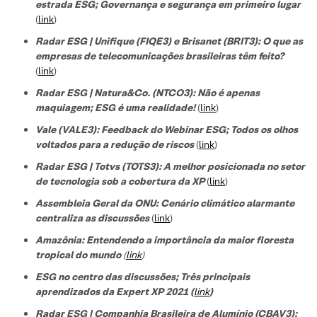
estrada ESG; Governança e segurança em primeiro lugar
(
link
)
Radar ESG | Unifique (FIQE3) e Brisanet (BRIT3): O que as
empresas de telecomunicações brasileiras têm feito?
(
link
)
Radar ESG | Natura&Co. (NTCO3): Não é apenas
maquiagem; ESG é uma realidade!
(
link
)
Vale (VALE3): Feedback do Webinar ESG; Todos os olhos
voltados para a redução de riscos
(
link
)
Radar ESG | Totvs (TOTS3): A melhor posicionada no setor
de tecnologi
a sob a cobertura da XP
(
link
)
Assembleia Geral da ONU: Cenário climático alarmante
centraliza as discussões
(
link
)
Amazônia: Entendendo a importância da maior floresta
tropical do mundo
(
link
)
ESG no centro das discussões; Três principais
aprendizados da Expert XP 2021 (
link
)
Radar ESG | Companhia Brasileira de Alumínio (CBAV3):