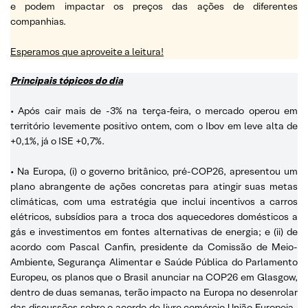
e podem impactar os preços das ações de diferentes
companhias.
Esperamos que aproveite a leitura!
Principais tópicos do dia
• Após cair mais de -3% na terça-feira, o mercado operou em
território levemente positivo ontem, com o Ibov em leve alta de
+0,1%, já o ISE +0,7%.
• Na Europa, (i) o governo britânico, pré-COP26, apresentou um
plano abrangente de ações concretas para atingir suas metas
climáticas, com uma estratégia que inclui incentivos a carros
elétricos, subsídios para a troca dos aquecedores domésticos a
gás e investimentos em fontes alternativas de energia; e (ii) de
acordo com Pascal Canfin, presidente da Comissão de Meio-
Ambiente, Segurança Alimentar e Saúde Pública do Parlamento
Europeu, os planos que o Brasil anunciar na COP26 em Glasgow,
dentro de duas semanas, terão impacto na Europa no desenrolar
das discussões sobre o acordo de livre comércio União Europeia-