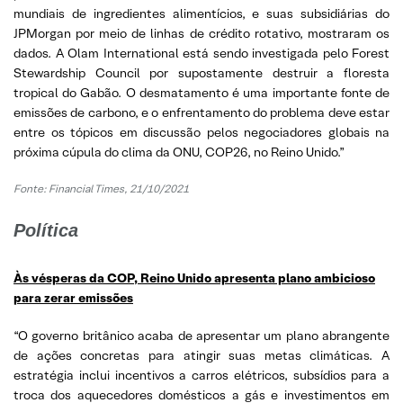
mundiais de ingredientes alimentícios, e suas subsidiárias do
JPMorgan por meio de linhas de crédito rotativo, mostraram os
dados. A Olam International está sendo investigada pelo Forest
Stewardship Council por supostamente destruir a floresta
tropical do Gabão. O desmatamento é uma importante fonte de
emissões de carbono, e o enfrentamento do problema deve estar
entre os tópicos em discussão pelos negociadores globais na
próxima cúpula do clima da ONU, COP26, no Reino Unido.”
Fonte: Financial Times, 21/10/2021
Política
Às vésperas da COP, Reino Unido apresenta plano ambicioso
para zerar emissões
“O governo britânico acaba de apresentar um plano abrangente
de ações concretas para atingir suas metas climáticas. A
estratégia inclui incentivos a carros elétricos, subsídios para a
troca dos aquecedores domésticos a gás e investimentos em