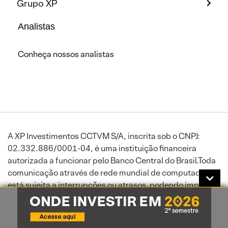
Grupo XP
Analistas
Conheça nossos analistas
A XP Investimentos CCTVM S/A, inscrita sob o CNPJ:
02.332.886/0001-04, é uma instituição financeira
autorizada a funcionar pelo Banco Central do Brasil.Toda
comunicação através de rede mundial de computadores
está sujeita a interrupções ou atrasos, podendo impedir
ou prejudicar o envio de ordens ou a recepção de
informações atualizadas. A XP Investimentos exime-se de
responsabilidade por danos sofridos por seus clientes,