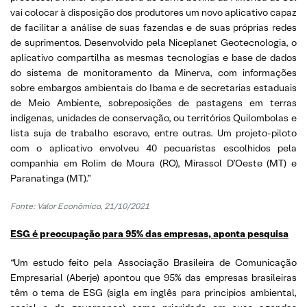
vai colocar à disposição dos produtores um novo aplicativo capaz
de facilitar a análise de suas fazendas e de suas próprias redes
de suprimentos. Desenvolvido pela Niceplanet Geotecnologia, o
aplicativo compartilha as mesmas tecnologias e base de dados
do sistema de monitoramento da Minerva, com informações
sobre embargos ambientais do Ibama e de secretarias estaduais
de Meio Ambiente, sobreposições de pastagens em terras
indígenas, unidades de conservação, ou territórios Quilombolas e
lista suja de trabalho escravo, entre outras. Um projeto-piloto
com o aplicativo envolveu 40 pecuaristas escolhidos pela
companhia em Rolim de Moura (RO), Mirassol D’Oeste (MT) e
Paranatinga (MT).”
Fonte: Valor Econômico, 21/10/2021
ESG é preocupação para 95% das empresas, aponta pesquisa
“Um estudo feito pela Associação Brasileira de Comunicação
Empresarial (Aberje) apontou que 95% das empresas brasileiras
têm o tema de ESG (sigla em inglês para princípios ambiental,