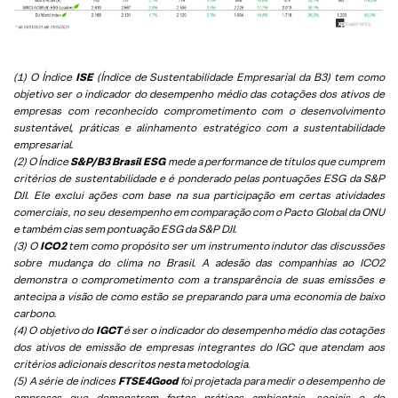
(1) O Índice
ISE
(Índice de Sustentabilidade Empresarial da B3) tem como
objetivo ser o indicador do desempenho médio das cotações dos ativos de
empresas com reconhecido comprometimento com o desenvolvimento
sustentável, práticas e alinhamento estratégico com a sustentabilidade
empresarial.
(2) O Índice
S&P/B3 Brasil ESG
mede a performance de títulos que cumprem
critérios de sustentabilidade e é ponderado pelas pontuações ESG da S&P
DJI. Ele exclui ações com base na sua participação em certas atividades
comerciais, no seu desempenho em comparação com o Pacto Global da ONU
e também cias sem pontuação ESG da S&P DJI.
(3) O
ICO2
tem como propósito ser um instrumento indutor das discussões
sobre mudança do clima no Brasil. A adesão das companhias ao ICO2
demonstra o comprometimento com a transparência de suas emissões e
antecipa a visão de como estão se preparando para uma economia de baixo
carbono.
(4) O objetivo do
IGCT
é ser o indicador do desempenho médio das cotações
dos ativos de emissão de empresas integrantes do IGC que atendam aos
critérios adicionais descritos nesta metodologia.
(5)
A série de índices
FTSE4Good
foi projetada para medir o desempenho de
empresas que demonstram fortes práticas ambientais, sociais e de