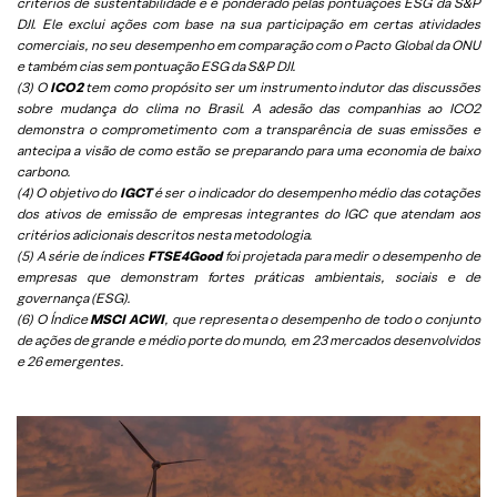
critérios de sustentabilidade e é ponderado pelas pontuações ESG da S&P
DJI. Ele exclui ações com base na sua participação em certas atividades
comerciais, no seu desempenho em comparação com o Pacto Global da ONU
e também cias sem pontuação ESG da S&P DJI.
(3) O
ICO2
tem como propósito ser um instrumento indutor das discussões
sobre mudança do clima no Brasil. A adesão das companhias ao ICO2
demonstra o comprometimento com a transparência de suas emissões e
antecipa a visão de como estão se preparando para uma economia de baixo
carbono.
(4) O objetivo do
IGCT
é ser o indicador do desempenho médio das cotações
dos ativos de emissão de empresas integrantes do IGC que atendam aos
critérios adicionais descritos nesta metodologia.
(5)
A série de índices
FTSE4Good
foi projetada para medir o desempenho de
empresas que demonstram fortes práticas ambientais, sociais e de
governança (ESG).
(6)
O Índice
MSCI ACWI
, que representa o desempenho de todo o conjunto
de ações de grande e médio porte do mundo, em 23 mercados desenvolvidos
e 26 emergentes.