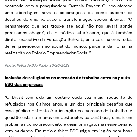
coautoria com a pesquisadora Cynthia Rayner. O livro oferece
uma abordagem nova e esperançosa de como superar os
desafios de uma verdadeira transformação socioambiental. “O
pensamento que nos trouxe até aqui não nos levará aonde
precisamos chegar”, diz o médico sul-africano, que é também
diretor-executivo da Fundação Schwab, uma das maiores redes
de empreendedorismo social do mundo, parceira da Folha na
realização do Prêmio Empreendedor Social.”
Fonte: Folha de São Paulo, 10/10/2021
Inclusão de refugiados no mercado de trabalho entra na pauta
ESG das empresas
“O Brasil tem sido um destino cada vez mais frequente de
refugiados nos últimos anos, e um dos principais desafios que
esse público enfrenta é a inserção no mercado de trabalho. A
questão esbarra menos em obstáculos burocráticos, e mais em
problemas como preconceito e desinformação, mas esse cenário
vem mudando. Em meio à febre ESG (sigla em inglês para boas