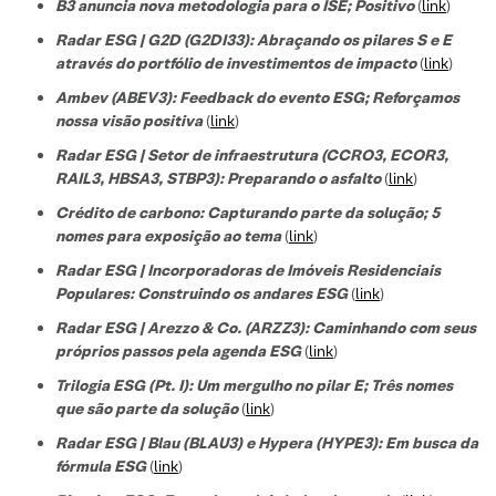
B3 anuncia nova metodologia para o ISE; Positivo
(
link
)
Radar ESG | G2D (G2DI33): Abraçando os pilares S e E
através do portfólio de investimentos de impacto
(
link
)
Ambev (ABEV3): Feedback do evento ESG; Reforçamos
nossa visão positiva
(
link
)
Radar ESG | Setor de infraestrutura (CCRO3, ECOR3,
RAIL3, HBSA3, STBP3): Preparando o asfalto
(
link
)
Crédito de carbono: Capturando parte da solução; 5
nomes para exposição ao tema
(
link
)
Radar ESG | Incorporadoras de Imóveis Residenciais
Populares: Construindo os andares ESG
(
link
)
Radar ESG | Arezzo & Co. (ARZZ3): Caminhando com seus
próprios passos pela agenda ESG
(
link
)
Trilogia ESG (Pt. I): Um mergulho no pilar E; Três nomes
que são parte da solução
(
link
)
Radar ESG | Blau (BLAU3) e Hypera (HYPE3): Em busca da
fórmula ESG
(
link
)