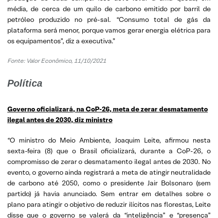
média, de cerca de um quilo de carbono emitido por barril de
petróleo produzido no pré-sal. “Consumo total de gás da
plataforma será menor, porque vamos gerar energia elétrica para
os equipamentos”, diz a executiva.”
Fonte: Valor Econômico, 11/10/2021
Política
Governo oficializará, na CoP-26, meta de zerar desmatamento
ilegal antes de 2030, diz ministro
“O ministro do Meio Ambiente, Joaquim Leite, afirmou nesta
sexta-feira (8) que o Brasil oficializará, durante a CoP-26, o
compromisso de zerar o desmatamento ilegal antes de 2030. No
evento, o governo ainda registrará a meta de atingir neutralidade
de carbono até 2050, como o presidente Jair Bolsonaro (sem
partido) já havia anunciado. Sem entrar em detalhes sobre o
plano para atingir o objetivo de reduzir ilícitos nas florestas, Leite
disse que o governo se valerá da “inteligência” e “presença”