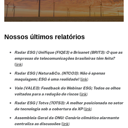
Nossos últimos relatórios
Radar ESG | Unifique (FIQE3) e Brisanet (BRIT3): O que as
empresas de telecomunicações brasileiras têm feito?
(
link
)
Radar ESG | Natura&Co. (NTCO3): Não é apenas
maquiagem; ESG é uma realidade!
(
link
)
Vale (VALE3): Feedback do Webinar ESG; Todos os olhos
voltados para a redução de riscos
(
link
)
Radar ESG | Totvs (TOTS3): A melhor posicionada no setor
de tecnologi
a sob a cobertura da XP
(
link
)
Assembleia Geral da ONU: Cenário climático alarmante
centraliza as discussões
(
link
)