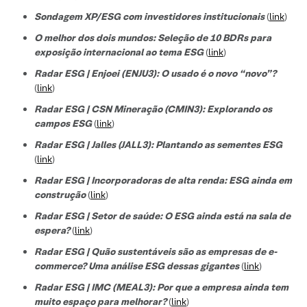
Sondagem XP/ESG com investidores institucionais
(
link
)
O melhor dos dois mundos: Seleção de 10 BDRs para
exposição internacional ao tema ESG
(
link
)
Radar ESG | Enjoei (ENJU3): O usado é o novo “novo”?
(
link
)
Radar ESG | CSN Mineração (CMIN3): Explorando os
campos ESG
(
link
)
Radar ESG | Jalles (JALL3): Plantando as sementes ESG
(
link
)
Radar ESG | Incorporadoras de alta renda: ESG ainda em
construção
(
link
)
Radar ESG | Setor de saúde: O ESG ainda está na sala de
espera?
(
link
)
Radar ESG | Quão sustentáveis são as empresas de e-
commerce? Uma análise ESG dessas gigantes
(
link
)
Radar ESG | IMC (MEAL3): Por que a empresa ainda tem
muito espaço para melhorar?
(
link
)