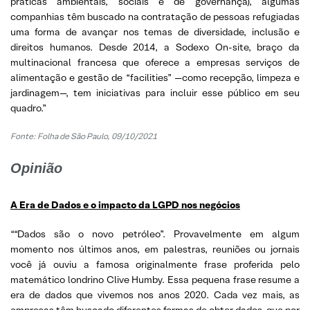
práticas ambientais, sociais e de governança), algumas
companhias têm buscado na contratação de pessoas refugiadas
uma forma de avançar nos temas de diversidade, inclusão e
direitos humanos. Desde 2014, a Sodexo On-site, braço da
multinacional francesa que oferece a empresas serviços de
alimentação e gestão de “facilities” —como recepção, limpeza e
jardinagem—, tem iniciativas para incluir esse público em seu
quadro.”
Fonte: Folha de São Paulo, 09/10/2021
Opinião
A Era de Dados e o impacto da LGPD nos negócios
““Dados são o novo petróleo”. Provavelmente em algum
momento nos últimos anos, em palestras, reuniões ou jornais
você já ouviu a famosa originalmente frase proferida pelo
matemático londrino Clive Humby. Essa pequena frase resume a
era de dados que vivemos nos anos 2020. Cada vez mais, as
empresas têm buscado diferentes formas de obter dados, que por