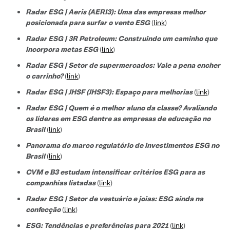
Radar ESG | Aeris (AERI3): Uma das empresas melhor
posicionada para surfar o vento ESG
(
link
)
Radar ESG | 3R Petroleum: Construindo um caminho que
incorpora metas ESG
(
link
)
Radar ESG | Setor de supermercados: Vale a pena encher
o carrinho?
(
link
)
Radar ESG | JHSF (JHSF3): Espaço para melhorias
(
link
)
Radar ESG | Quem é o melhor aluno da classe? Avaliando
os líderes em ESG dentre as empresas de educação no
Brasil
(
link
)
Panorama do marco regulatório de investimentos ESG no
Brasil
(
link
)
CVM e B3 estudam intensificar critérios ESG para as
companhias listadas
(
link
)
Radar ESG | Setor de vestuário e joias: ESG ainda na
confecção
(
link
)
ESG: Tendências e preferências para 2021
(
link
)