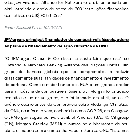
Glasgow Financial Alliance for Net Zero (Gfanz), foi formada em
abril, atraindo o apoio de cerca de 300 instituições financeiras
com ativos de US$ 90 trilhões.”
Fonte: Financial Times, 10/10/2021
JPMorgan, principal financiador de combustíveis fósseis, adere
ao plano de financiamento de ação climática da ONU
“O JPMorgan Chase & Co disse na sexta-feira que está se
juntando à Net-Zero Banking Alliance das Nações Unidas, um
grupo de bancos globais que se comprometeu a reduzir
drasticamente suas atividades de financiamento e investimento
de carbono. Como o maior banco dos EUA e um grande credor
para a indústria de combustíveis fósseis, o JPMorgan foi criticado
por não se juntar ao grupo, que foi lançado em abril, antes. O
anúncio ocorre antes da Conferência sobre Mudança Climática
da ONU, no mês que vem, conhecida como COP 26, em Glasgow.
O JPMorgan seguiu os rivais Bank of America (BAC.N), Citigroup
(C.N), Morgan Stanley (MS.N) e outros no alinhamento de seu
plano climático com a campanha Race to Zero da ONU. “Estamos