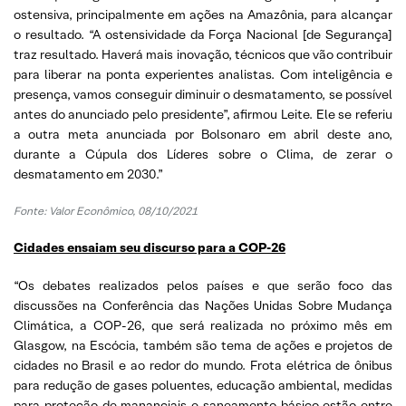
ostensiva, principalmente em ações na Amazônia, para alcançar
o resultado. “A ostensividade da Força Nacional [de Segurança]
traz resultado. Haverá mais inovação, técnicos que vão contribuir
para liberar na ponta experientes analistas. Com inteligência e
presença, vamos conseguir diminuir o desmatamento, se possível
antes do anunciado pelo presidente”, afirmou Leite. Ele se referiu
a outra meta anunciada por Bolsonaro em abril deste ano,
durante a Cúpula dos Líderes sobre o Clima, de zerar o
desmatamento em 2030.”
Fonte: Valor Econômico, 08/10/2021
Cidades ensaiam seu discurso para a COP-26
“Os debates realizados pelos países e que serão foco das
discussões na Conferência das Nações Unidas Sobre Mudança
Climática, a COP-26, que será realizada no próximo mês em
Glasgow, na Escócia, também são tema de ações e projetos de
cidades no Brasil e ao redor do mundo. Frota elétrica de ônibus
para redução de gases poluentes, educação ambiental, medidas
para proteção de mananciais e saneamento básico estão entre