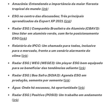
Amazônia: Entendendo a importância da maior floresta
tropical do mundo
(
link
)
ESG no centro das discussões; Três principais
aprendizados da Expert XP 2021 (
link
)
Radar ESG | Companhia Brasileira de Alumínio (CBAV3):
Uma líder em alumínio verde, com forte posicionamento
ESG
(
link
)
Relatório do IPCC: Um chamado para todos, inclusive
para o mercado, frente a um cenário alarmante do
clima
(
link
)
Radar ESG | WEG (WEGE3): Um player ESG bem equipado
para se beneficiar das tendências adiante
(
link
)
Radar ESG | Boa Safra (SOJA3): Agenda ESG em
produção, semente por semente
(
link
)
Água: Onde há escassez, há oportunidade
(
link
)
Radar ESG | Positivo (POSI3): Um trabalho em andamento
(
link
)