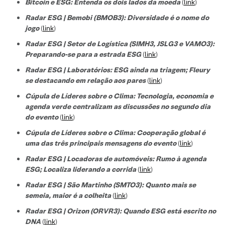
Bitcoin e ESG: Entenda os dois lados da moeda
(
link
)
Radar ESG | Bemobi (BMOB3): Diversidade é o nome do
jogo
(
link
)
Radar ESG | Setor de Logística (SIMH3, JSLG3 e VAMO3):
Preparando-se para a estrada ESG
(
link
)
Radar ESG | Laboratórios: ESG ainda na triagem; Fleury
se destacando em relação aos pares
(
link
)
Cúpula de Líderes sobre o Clima: Tecnologia, economia e
agenda verde centralizam as discussões no segundo dia
do evento
(
link
)
Cúpula de Líderes sobre o Clima: Cooperação global é
uma das três principais mensagens do evento
(
link
)
Radar ESG | Locadoras de automóveis: Rumo à agenda
ESG; Localiza liderando a corrida
(
link
)
Radar ESG | São Martinho (SMTO3): Quanto mais se
semeia, maior é a colheita
(
link
)
Radar ESG | Orizon (ORVR3): Quando ESG está escrito no
DNA
(
link
)